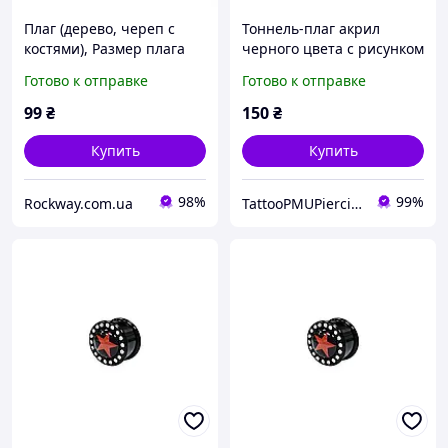
Плаг (дерево, череп с
Тоннель-плаг акрил
костями), Размер плага
черного цвета с рисунком
Плаг (дерево, рисунок
красной звезды со
Готово к отправке
Готово к отправке
череп с костями 18 мм)
стразами по контуру 6мм
(p-067)
UFTNJ04 10-2707
99
₴
150
₴
Купить
Купить
98%
99%
Rockway.com.ua
TattooPMUPiercing