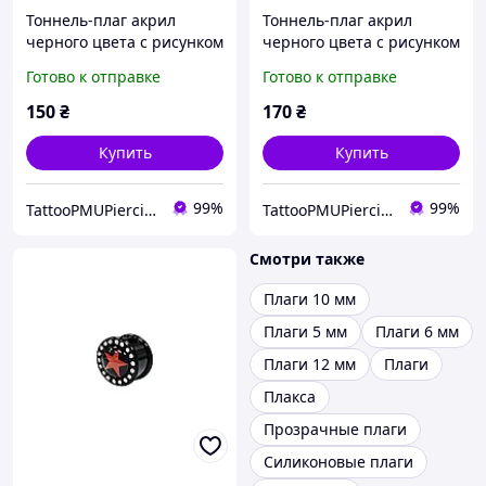
Тоннель-плаг акрил
Тоннель-плаг акрил
черного цвета с рисунком
черного цвета с рисунком
красной звезды со
красной звезды со
Готово к отправке
Готово к отправке
стразами по контуру 8мм
стразами по контуру
UFTNJ04 10-2708
10мм UFTNJ04 10-2709
150
₴
170
₴
Купить
Купить
99%
99%
TattooPMUPiercing
TattooPMUPiercing
Смотри также
Плаги 10 мм
Плаги 5 мм
Плаги 6 мм
Плаги 12 мм
Плаги
Плакса
Прозрачные плаги
Силиконовые плаги