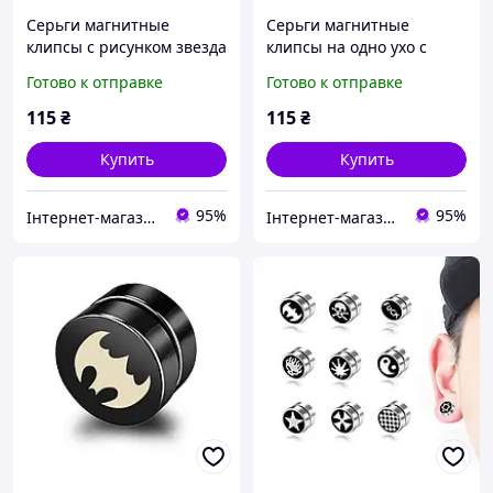
Серьги магнитные
Серьги магнитные
клипсы с рисунком звезда
клипсы на одно ухо с
плаги-обманки мужские
рисунком звезда плаги-
Готово к отправке
Готово к отправке
на одно ухо
обманки мужские
115
₴
115
₴
Купить
Купить
95%
95%
Інтернет-магазин "Vegvisir"
Інтернет-магазин "Vegvisir"