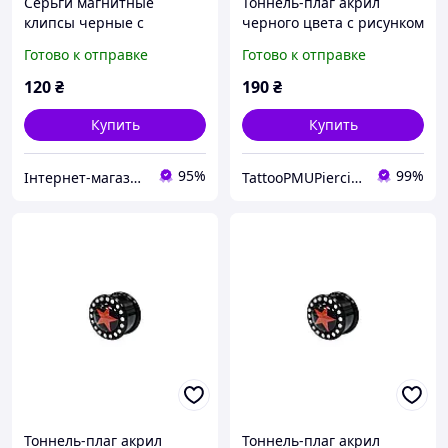
Серьги магнитные
Тоннель-плаг акрил
клипсы черные с
черного цвета с рисунком
рисунком на одно ухо 9
красной звезды со
Готово к отправке
Готово к отправке
видов плаги-обманки
стразами по контуру
мужские
16мм UFTNJ04 10-2712
120
₴
190
₴
Купить
Купить
95%
99%
Інтернет-магазин "Vegvisir"
TattooPMUPiercing
Тоннель-плаг акрил
Тоннель-плаг акрил