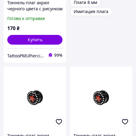
Плаги 8 мм
Тоннель-плаг акрил
черного цвета с рисунком
Имитация плага
красной звезды со
Готово к отправке
стразами по контуру
12мм UFTNJ04 10-2710
170
₴
Купить
99%
TattooPMUPiercing
Тоннель-плаг акрил
Тоннель-плаг акрил