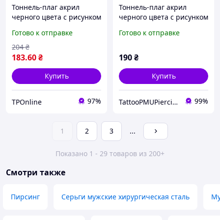
Тоннель-плаг акрил
Тоннель-плаг акрил
черного цвета с рисунком
черного цвета с рисунком
карточной пики со
карточной пики со
Готово к отправке
Готово к отправке
стразами по контуру
стразами по контуру
12мм UFTNJ03
16мм UFTNJ03 10-2719
204
₴
183
.60
₴
190
₴
Купить
Купить
97%
99%
TPOnline
TattooPMUPiercing
1
2
3
...
Показано 1 - 29 товаров из 200+
Смотри также
Пирсинг
Серьги мужские хирургическая сталь
Му