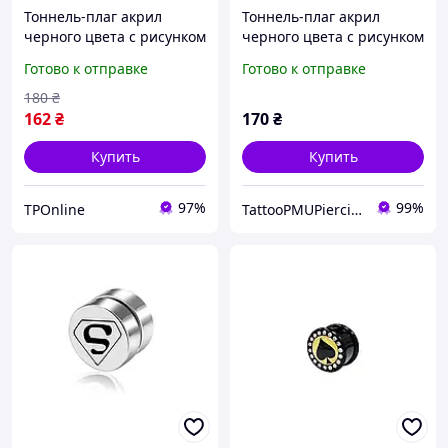
Тоннель-плаг акрил
Тоннель-плаг акрил
черного цвета с рисунком
черного цвета с рисунком
карточной пики со
карточной пики со
Готово к отправке
Готово к отправке
стразами по контуру 8мм
стразами по контуру
UFTNJ03
12мм UFTNJ03 10-2717
180
₴
162
₴
170
₴
Купить
Купить
97%
99%
TPOnline
TattooPMUPiercing