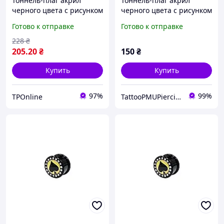
Тоннель-плаг акрил
Тоннель-плаг акрил
черного цвета с рисунком
черного цвета с рисунком
красной звезды со
карточной пики со
Готово к отправке
Готово к отправке
стразами по контуру
стразами по контуру 6мм
18мм UFTNJ04
UFTNJ03 10-2714
228
₴
205
.20
₴
150
₴
Купить
Купить
97%
99%
TPOnline
TattooPMUPiercing