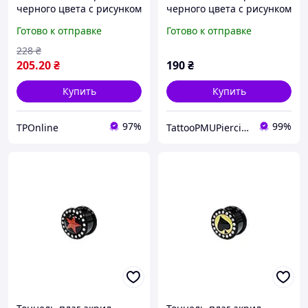
черного цвета с рисунком
черного цвета с рисунком
красной звезды со
красной звезды со
Готово к отправке
Готово к отправке
стразами по контуру
стразами по контуру
16мм UFTNJ04
18мм UFTNJ04 10-2713
228
₴
205
.20
₴
190
₴
Купить
Купить
97%
99%
TPOnline
TattooPMUPiercing