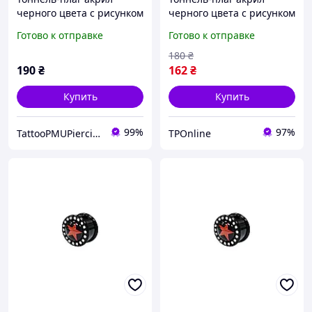
черного цвета с рисунком
черного цвета с рисунком
красной звезды со
красной звезды со
Готово к отправке
Готово к отправке
стразами по контуру
стразами по контуру 6мм
14мм UFTNJ04 10-2711
UFTNJ04
180
₴
190
₴
162
₴
Купить
Купить
99%
97%
TattooPMUPiercing
TPOnline