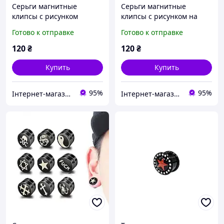
Серьги магнитные
Серьги магнитные
клипсы с рисунком
клипсы с рисунком на
Batman Бетмен плаги-
одно ухо 10 видов плаги-
Готово к отправке
Готово к отправке
обманки 1шт
обманки мужские
120
₴
120
₴
Купить
Купить
95%
95%
Інтернет-магазин "Vegvisir"
Інтернет-магазин "Vegvisir"