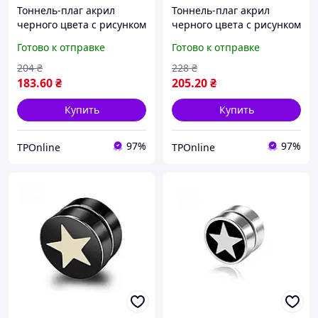
Тоннель-плаг акрил
Тоннель-плаг акрил
черного цвета с рисунком
черного цвета с рисунком
красной звезды со
красной звезды со
Готово к отправке
Готово к отправке
стразами по контуру
стразами по контуру
12мм UFTNJ04
14мм UFTNJ04
204
₴
228
₴
183
.60
₴
205
.20
₴
Купить
Купить
97%
97%
TPOnline
TPOnline