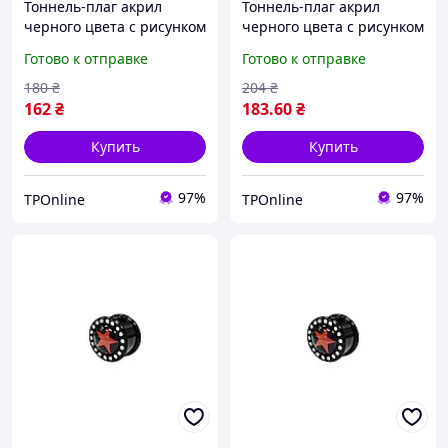
Тоннель-плаг акрил
Тоннель-плаг акрил
черного цвета с рисунком
черного цвета с рисунком
красной звезды со
красной звезды со
Готово к отправке
Готово к отправке
стразами по контуру 8мм
стразами по контуру
UFTNJ04
10мм UFTNJ04
180
₴
204
₴
162
₴
183
.60
₴
Купить
Купить
97%
97%
TPOnline
TPOnline