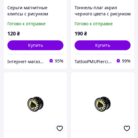
Серьги магнитные
Тоннель-плаг акрил
клипсы с рисунком
черного цвета с рисунком
Superman Супермен 1шт
карточной пики со
Готово к отправке
Готово к отправке
плаги-обманки
стразами по контуру
14мм UFTNJ03 10-2718
120
₴
190
₴
Купить
Купить
95%
99%
Інтернет-магазин "Vegvisir"
TattooPMUPiercing