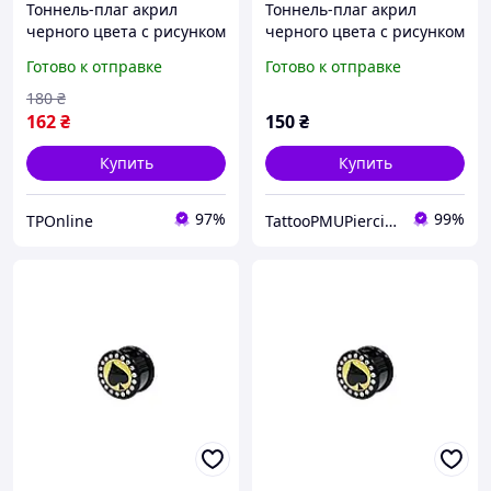
Тоннель-плаг акрил
Тоннель-плаг акрил
черного цвета с рисунком
черного цвета с рисунком
карточной пики со
карточной пики со
Готово к отправке
Готово к отправке
стразами по контуру 6мм
стразами по контуру 8мм
UFTNJ03
UFTNJ03 10-2715
180
₴
162
₴
150
₴
Купить
Купить
97%
99%
TPOnline
TattooPMUPiercing