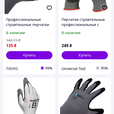
Профессиональные
Перчатки строительные
строительные перчатки
профессиональные с
BIHUI размер XL (10)
сопротивлением порезам
В наличии
В наличии
5 уровня 11/XXL
MILWAUKEE (4932471427)
142
.11
₴
135
₴
249
₴
Купить
Купить
99%
95%
TVOYO
Universal Tool