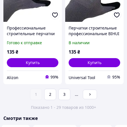
Профессиональные
Перчатки строительные
строительные перчатки
профессиональные BIHUI
BIHUI размер ХXL (11)
размер L(9) (TGDL)
Готово к отправке
В наличии
135
₴
135
₴
Купить
Купить
99%
95%
Alizon
Universal Tool
1
2
3
...
Показано 1 - 29 товаров из 1000+
Смотри также