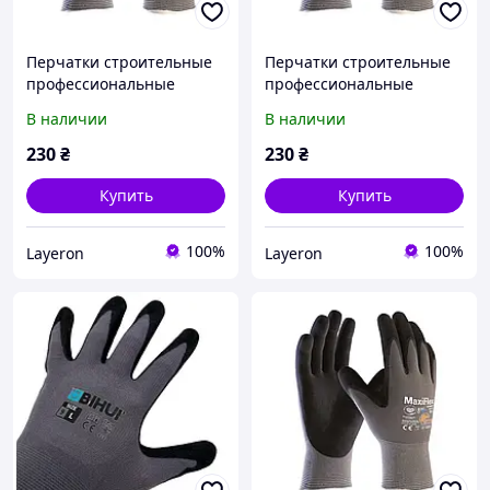
Перчатки строительные
Перчатки строительные
профессиональные
профессиональные
защитные MaxiFlex
защитные MaxiFlex
В наличии
В наличии
Ultimate 10XL (42-874-10)
Ultimate 9 L (42-874-9)
230
₴
230
₴
Купить
Купить
100%
100%
Layeron
Layeron