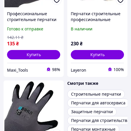
Профессиональные
Перчатки строительные
строительные перчатки
профессиональные
BIHUI размер L (9)
защитные MaxiFlex
Готово к отправке
В наличии
Ultimate 11 2XL (42-874-11)
142
.11
₴
135
₴
230
₴
Купить
Купить
98%
100%
Maxi_Tools
Layeron
Смотри также
Строительные перчатки
Перчатки для автосервиса
Защитные перчатки
Перчатки для строительства
Перчатки монтажные