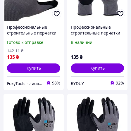
Профессиональные
Профессиональные
строительные перчатки
строительные перчатки
BIHUI размер L (9)
BIHUI размер L (9) (TGDL)
Готово к отправке
В наличии
142
.11
₴
135
₴
135
₴
Купить
Купить
98%
92%
FoxyTools - лисичка без інструменту не лишить!
БYDUY