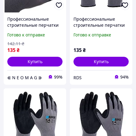
Профессиональные
Профессиональные
строительные перчатки
строительные перчатки
BIHUI размер L (9)
BIHUI размер L (9) (TGDL)
Готово к отправке
Готово к отправке
142
.11
₴
135
₴
135
₴
Купить
Купить
99%
94%
⋐ N E O M A G ⋑
RDS