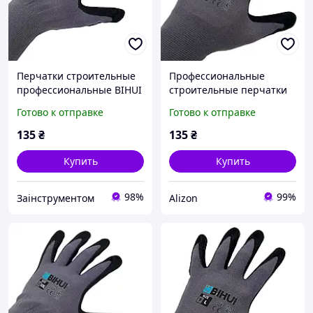
Перчатки строительные
Профессиональные
профессиональные BIHUI
строительные перчатки
(бихай) 11 размер XXL
BIHUI L (9) (TGDL)
Готово к отправке
Готово к отправке
135
₴
135
₴
Купить
Купить
98%
99%
Заінструментом
Alizon