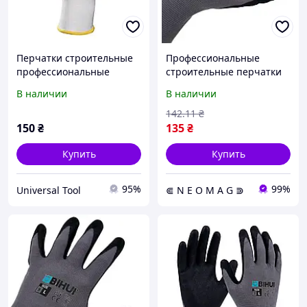
Перчатки строительные
Профессиональные
профессиональные
строительные перчатки
защитные MAPA 9 (4242B-
BIHUI размер XL (10)
В наличии
В наличии
9)
142
.11
₴
150
₴
135
₴
Купить
Купить
95%
99%
Universal Tool
⋐ N E O M A G ⋑