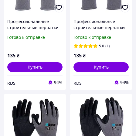
Профессиональные
Профессиональные
строительные перчатки
строительные перчатки
BIHUI размер XL (10)
BIHUI размер XXL (11)
Готово к отправке
Готово к отправке
(TGDXL)
(TGDXXL)
5.0
(1)
135
₴
135
₴
Купить
Купить
94%
94%
RDS
RDS