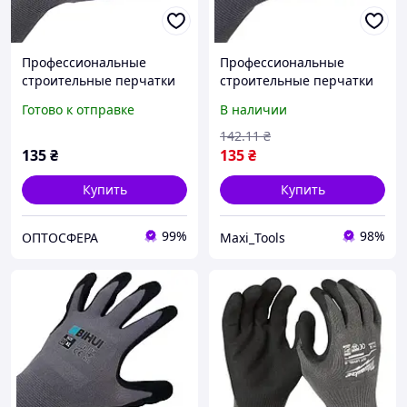
Профессиональные
Профессиональные
строительные перчатки
строительные перчатки
BIHUI размер XXL (11)
BIHUI размер XL (10)
Готово к отправке
В наличии
(TGDXXL)
142
.11
₴
135
₴
135
₴
Купить
Купить
99%
98%
ОПТОСФЕРА
Maxi_Tools