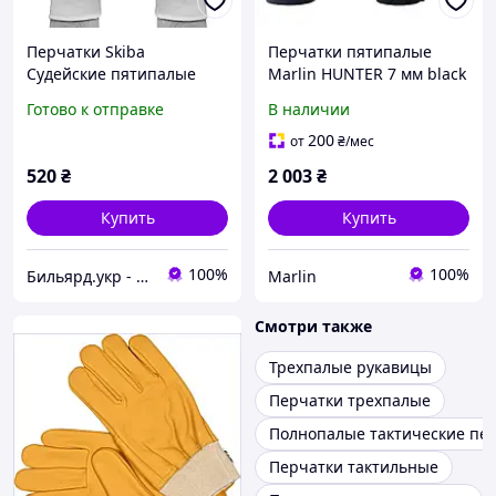
Перчатки Skiba
Перчатки пятипалые
Судейские пятипалые
Marlin HUNTER 7 мм black
белые 2шт. L
XXXL
Готово к отправке
В наличии
200
от
₴
/мес
520
₴
2 003
₴
Купить
Купить
100%
100%
Бильярд.укр - интернет-магазин бильярдного оборудования
Marlin
Смотри также
Трехпалые рукавицы
Перчатки трехпалые
Полнопалые тактические пе
Перчатки тактильные