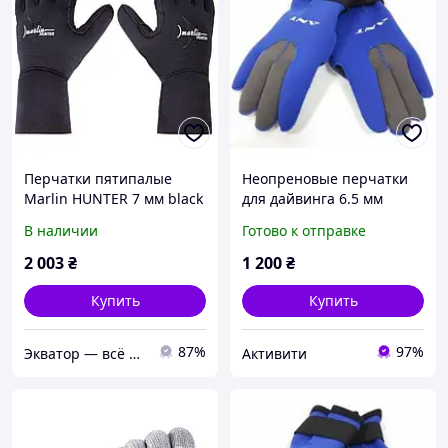
Перчатки пятипалые
Неопреновые перчатки
Marlin HUNTER 7 мм black
для дайвинга 6.5 мм
пятипалые на липучке
В наличии
Готово к отправке
ANT W-903
2 003
₴
1 200
₴
Купить
Купить
87%
97%
Экватор — всё для рыбалки, туризма и активного отдыха
Активити