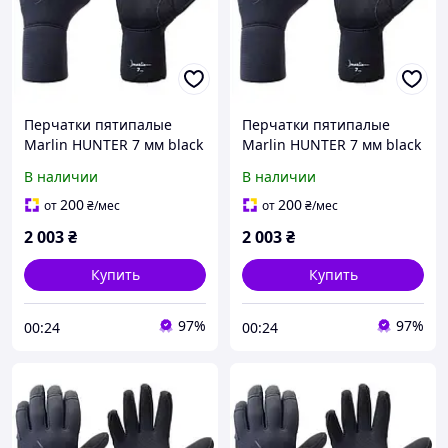
Перчатки пятипалые
Перчатки пятипалые
Marlin HUNTER 7 мм black
Marlin HUNTER 7 мм black
S
M
В наличии
В наличии
200
200
от
₴
/мес
от
₴
/мес
2 003
₴
2 003
₴
Купить
Купить
97%
97%
00:24
00:24