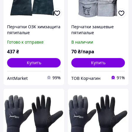
Перчатки ОЗК химзащита
Перчатки замшевые
пятипалые
пятипалые
кислотнощелочные
Готово к отправке
В наличии
масло- бензостойкие
образца НАТО
437
₴
70
₴/пара
Купить
Купить
99%
91%
AntMarket
ТОВ Корчагин