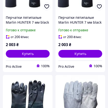
Перчатки пятипалые
Перчатки пятипалые
Marlin HUNTER 7 мм black
Marlin HUNTER 7 мм black
S
M
Готово к отправке
Готово к отправке
200
200
от
₴
/мес
от
₴
/мес
2 003
₴
2 003
₴
Купить
Купить
100%
100%
Pro Active
Pro Active