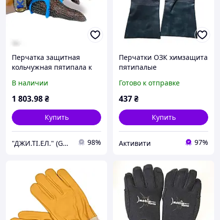
Перчатка защитная
Перчатки ОЗК химзащита
кольчужная пятипала к
пятипалые
запястью, размер М, с
кислотнощелочные
В наличии
Готово к отправке
полиуретановым
масло- бензостойкие
держателем,Yoke, РЗК -5
образца НАТО
1 803
.98
₴
437
₴
М, 58400
Купить
Купить
98%
97%
"ДЖИ.ТІ.ЕЛ." (GTL)
Активити