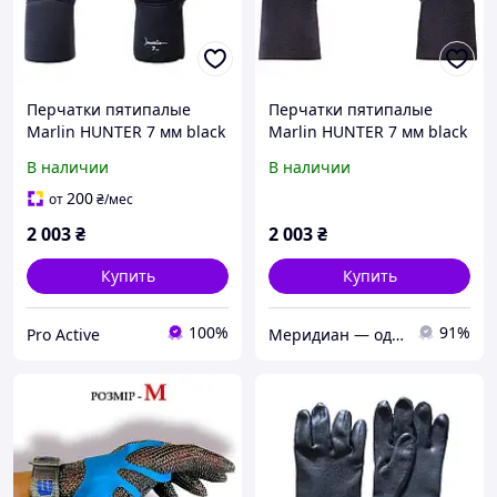
Перчатки пятипалые
Перчатки пятипалые
Marlin HUNTER 7 мм black
Marlin HUNTER 7 мм black
XXL
В наличии
В наличии
200
от
₴
/мес
2 003
₴
2 003
₴
Купить
Купить
100%
91%
Pro Active
Меридиан — одежда, снаряжение для туризма, кемпинга и рыбалки