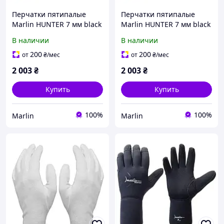
Перчатки пятипалые
Перчатки пятипалые
Marlin HUNTER 7 мм black
Marlin HUNTER 7 мм black
XL
XXL
В наличии
В наличии
200
200
от
₴
/мес
от
₴
/мес
2 003
₴
2 003
₴
Купить
Купить
100%
100%
Marlin
Marlin