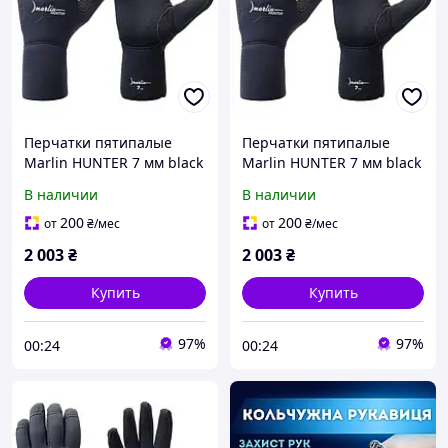
Перчатки пятипалые
Перчатки пятипалые
Marlin HUNTER 7 мм black
Marlin HUNTER 7 мм black
L
XL
В наличии
В наличии
200
200
от
₴
/мес
от
₴
/мес
2 003
₴
2 003
₴
Купить
Купить
97%
97%
00:24
00:24