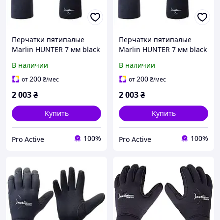
Перчатки пятипалые
Перчатки пятипалые
Marlin HUNTER 7 мм black
Marlin HUNTER 7 мм black
L
XL
В наличии
В наличии
200
200
от
₴
/мес
от
₴
/мес
2 003
₴
2 003
₴
Купить
Купить
100%
100%
Pro Active
Pro Active