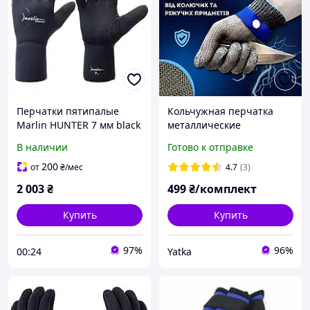
Перчатки пятипалые
Кольчужная перчатка
Marlin HUNTER 7 мм black
металлические
XXL
Пятипалые защитная от
В наличии
Готово к отправке
порезов BATEX Anticut
glove металлические
200
от
₴
/мес
4.7
(3)
2 003
₴
499
₴/комплект
Купить
Купить
97%
96%
00:24
Yatka