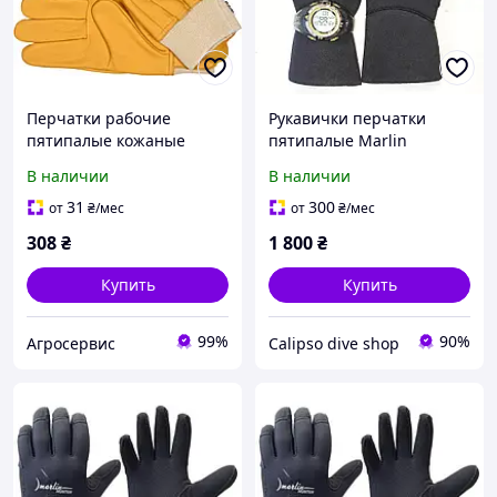
Перчатки рабочие
Рукавички перчатки
пятипалые кожаные
пятипалые Marlin
желтые YATO размер 10
HUNTER 7 мм для
В наличии
В наличии
военных и подводных
охотников
31
300
от
₴
/мес
от
₴
/мес
308
₴
1 800
₴
Купить
Купить
99%
90%
Агросервис
Calipso dive shop