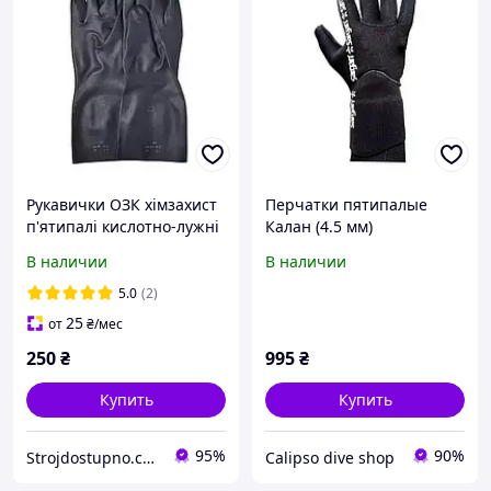
Рукавички ОЗК хімзахист
Перчатки пятипалые
п'ятипалі кислотно-лужні
Калан (4.5 мм)
оливо- бензостійкі зразка
В наличии
В наличии
НАТО
5.0
(2)
25
от
₴
/мес
250
₴
995
₴
Купить
Купить
95%
90%
Strojdostupno.com.ua
Calipso dive shop