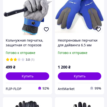
Кольчужная перчатка,
Неопреновые перчатки
защитная от порезов
для дайвинга 6.5 мм
BATEX GERMANY Anticut
пятипалые на липучке
Готово к отправке
Готово к отправке
glove Пятипалые
ANT W-903
3.0
(1)
499
₴
1 200
₴
Купить
Купить
92%
99%
FLIP-FLOP
AntMarket