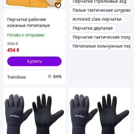
Перчатки стрелковые asg
Палые тактические штурмов
Armored claw перчатки
Перчатки рабочие
кожаные пятипалые
Перчатка двупалая
желтые для
Готово к отправке
Перчатки тактические полу
строительства и уборки
устойчивые к
908
₴
Пятипалые кольчужные перч
повреждениям
454
₴
Купить
84%
Trendovo