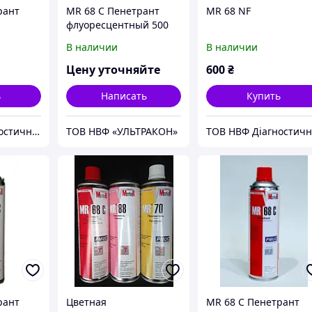
рант
MR 68 C Пенетрант
MR 68 NF
флуоресцентный 500
й 500
ml
В наличии
В наличии
Цену уточняйте
600
₴
ь
Написать
Купить
ТОВ НВФ Діагностичні прилади
ТОВ НВФ «УЛЬТРАКОН»
рант
Цветная
MR 68 C Пенетрант