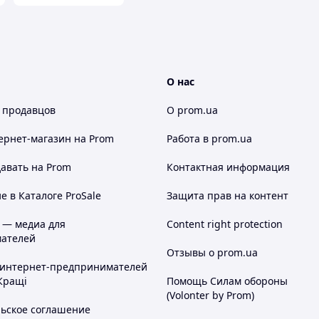
О нас
 продавцов
О prom.ua
ернет-магазин
на Prom
Работа в prom.ua
авать на Prom
Контактная информация
 в Каталоге ProSale
Защита прав на контент
 — медиа для
Content right protection
ателей
Отзывы о prom.ua
 интернет-предпринимателей
Кращі
Помощь Силам обороны
(Volonter by Prom)
льское соглашение