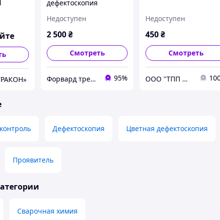
l
дефектоскопия
Недоступен
Недоступен
2 500
₴
450
₴
яйте
Смотреть
Смотреть
ть
95%
10
Форвард трейдинг груп ООО
ООО "ТПП Машпром"
ТРАКОН»
е
контроль
Дефектоскопия
Цветная дефектоскопия
Проявитель
категории
Сварочная химия