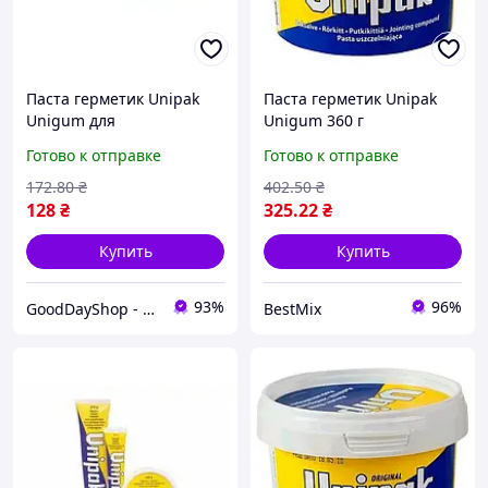
Паста герметик Unipak
Паста герметик Unipak
Unigum для
Unigum 360 г
сантехнических
водостойкий для
Готово к отправке
Готово к отправке
соединений, надежная
сантехнических
защита от протечек и
соединений
172
.80
₴
402
.50
₴
удобство хранения
128
₴
325
.22
₴
Купить
Купить
93%
96%
GoodDayShop - Онлайн магазин различных товаров
BestMix