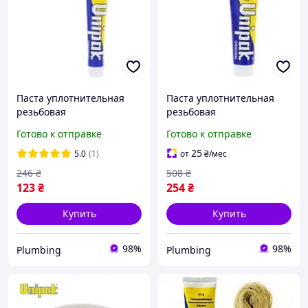
Паста уплотнительная
Паста уплотнительная
резьбовая
резьбовая
сантехническая для
сантехническая для
Готово к отправке
Готово к отправке
уплотнения резьбовых
уплотнения резьбовых
соединений Unipak 75г
соединений Unipak 250г
25
5.0
(1)
от
₴
/мес
246
₴
508
₴
123
₴
254
₴
Купить
Купить
98%
98%
Plumbing
Plumbing