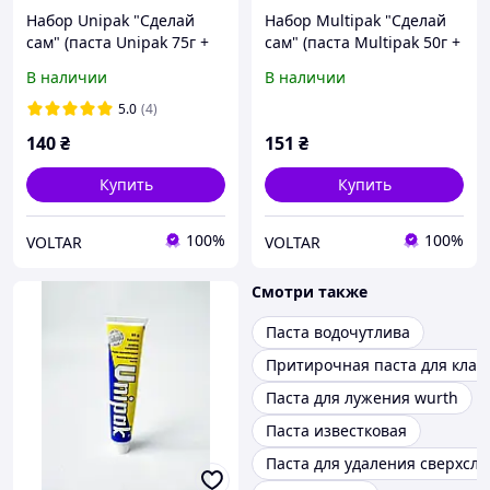
Набор Unipak "Сделай
Набор Multipak "Сделай
сам" (паста Unipak 75г +
сам" (паста Multipak 50г +
лён сантехнический 13г)
лён сантехнический 13г)
В наличии
В наличии
5.0
(4)
140
₴
151
₴
Купить
Купить
100%
100%
VOLTAR
VOLTAR
Смотри также
Паста водочутлива
Притирочная паста для клап
Паста для лужения wurth
Паста известковая
Паста для удаления сверхсл