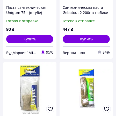
Паста сантехническая
Сантехническая паста
Unigum 75 г (в тубе)
Gebatout 2 200г в тюбике
Unipak/ 5072006
для упаковки
Готово к отправке
Готово к отправке
90
₴
447
₴
Купить
Купить
95%
84%
БудМаркет "МІЙ ДІМ"
Верітка-шоп