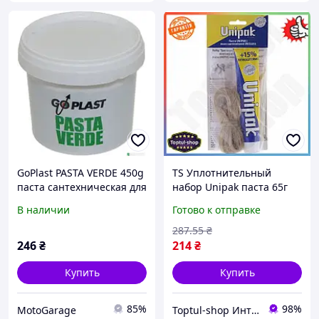
GoPlast PASTA VERDE 450g
TS Уплотнительный
паста сантехническая для
набор Unipak паста 65г
герметизации льна
Extra Line для сантехники
В наличии
Готово к отправке
лен сантехнический
герметик для тру SHT55_Q
287
.55
₴
246
₴
214
₴
Купить
Купить
85%
98%
MotoGarage
Toptul-shop Интернет магазин