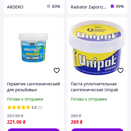
83%
99%
ARDERO
Radiator Zaporizhzhya
Герметик сантехнический
Паста уплотнительная
для резьбовых
сантехническая Unipak
соединений труб,
360 г для герметизации
Готово к отправке
Готово к отправке
уплотнительная паста
резьбовых соединений,
GEB Gebatout 2, (банка)
герметик для льна
5.0
(1)
200 г
227
.90
₴
289
₴
221
.06
₴
269
₴