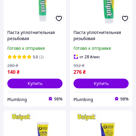
Паста уплотнительная
Паста уплотнительная
резьбовая
резьбовая
сантехническая для
сантехническая для
Готово к отправке
Готово к отправке
уплотнения резьбовых
уплотнения резьбовых
соединений Unipak 50г
соединений Unipak 200г
28
5.0
(2)
от
₴
/мес
280
₴
552
₴
140
₴
276
₴
Купить
Купить
98%
98%
Plumbing
Plumbing