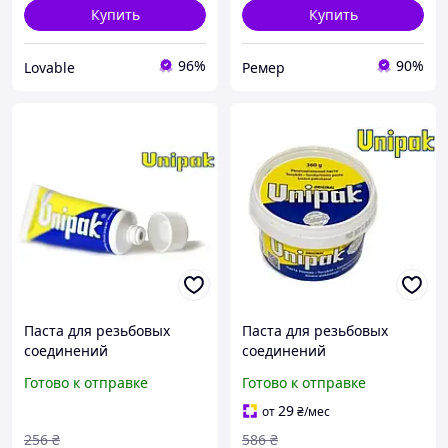
Купить
Купить
96%
90%
Lovable
Ремер
Паста для резьбовых
Паста для резьбовых
соединений
соединений
уплотнительная для
уплотнительная для
Готово к отправке
Готово к отправке
герметизации труб
герметизации труб
сантехническая 75г
сантехническая 360г
29
от
₴
/мес
256
₴
586
₴