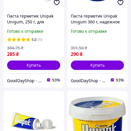
Паста герметик Unipak
Паста герметик Unipak
Unigum, 250 г, для
Unigum 360 г, надежное
надежной герметизации
средство для
Готово к отправке
Готово к отправке
сантехнических
герметизации
соединений
сантехнических
5.0
(1)
соединений
384
.75
₴
391
.50
₴
285
₴
290
₴
Купить
Купить
93%
93%
GoodDayShop - Онлайн магазин различных товаров
GoodDayShop - Онлайн магазин различных товаров