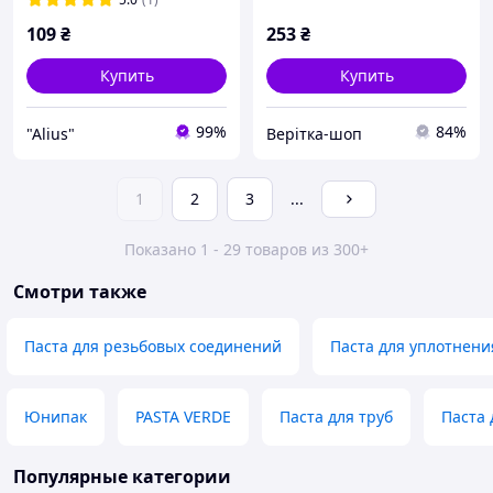
109
₴
253
₴
Купить
Купить
99%
84%
"Alius"
Верітка-шоп
1
2
3
...
Показано 1 - 29 товаров из 300+
Смотри также
Паста для резьбовых соединений
Паста для уплотнени
Юнипак
PASTA VERDE
Паста для труб
Паста 
Популярные категории