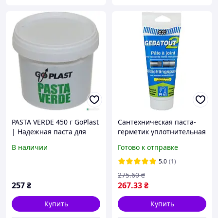
PASTA VERDE 450 г GoPlast
Сантехническая паста-
| Надежная паста для
герметик уплотнительная
герметизации труб и
для паковки резьбовых
В наличии
Готово к отправке
фитингов в
соединений Gebatout 2, в
сантехнических системах
тюбике 200 г
5.0
(1)
275
.60
₴
257
₴
267
.33
₴
Купить
Купить