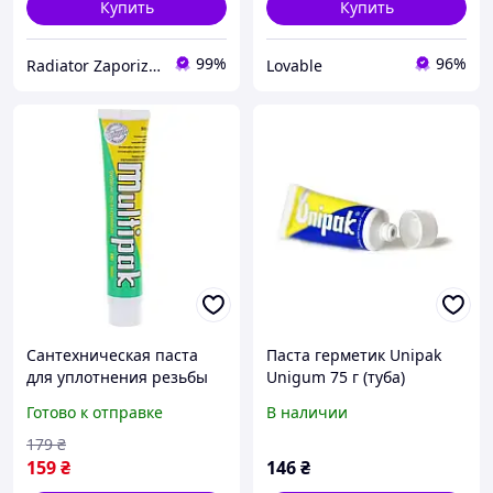
Купить
Купить
99%
96%
Radiator Zaporizhzhya
Lovable
Сантехническая паста
Паста герметик Unipak
для уплотнения резьбы
Unigum 75 г (туба)
Unipak Multipak 50 г,
Готово к отправке
В наличии
герметик для резьбовых
соединений
179
₴
159
₴
146
₴