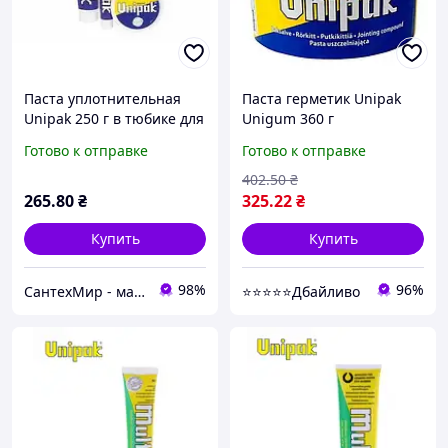
Паста уплотнительная
Паста герметик Unipak
Unipak 250 г в тюбике для
Unigum 360 г
сантехнического льна и
водостойкий для
Готово к отправке
Готово к отправке
герметизации резьбовых
сантехнических
соединений
соединений (598737)
402
.50
₴
265
.80
₴
325
.22
₴
Купить
Купить
98%
96%
СантехМир - магазин сантехники
⭐⭐⭐⭐⭐Дбайливо