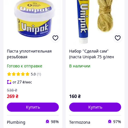
Паста уплотнительная
Набор "Сделай сам"
резьбовая
(паста Unipak 75 g/лен
сантехническая для
сантехнический 13 g)
Готово к отправке
В наличии
уплотнения резьбовых
соединений Unipak 360г
5.0
(1)
27
от
₴
/мес
538
₴
269
₴
160
₴
Купить
Купить
98%
97%
Plumbing
Termozona