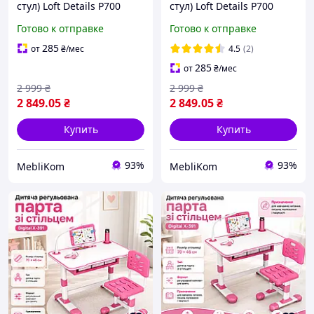
стул) Loft Details P700
стул) Loft Details P700
зеленый
синий
Готово к отправке
Готово к отправке
285
от
₴
/мес
4.5
(2)
285
от
₴
/мес
2 999
₴
2 999
₴
2 849
.05
₴
2 849
.05
₴
Купить
Купить
93%
93%
MebliKom
MebliKom