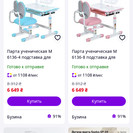
Парта ученическая M
Парта ученическая M
6136-4 подставка для
6136-8 подставка для
книги, лампа buzyna
книги, лампа buzyna
Готово к отправке
Готово к отправке
1108
1108
от
₴
/мес
от
₴
/мес
8 312
₴
8 312
₴
6 649
₴
6 649
₴
Купить
Купить
91%
91%
Бузина
Бузина