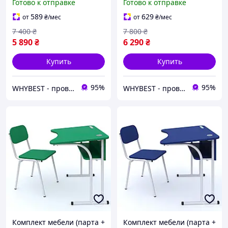
Готово к отправке
Готово к отправке
Комплект Ученическая
Комплект Ученическая
Парта+Стул для
Парта+Стул для
589
629
от
₴
/мес
от
₴
/мес
Школьника
Школьника
7 400
₴
7 800
₴
5 890
₴
6 290
₴
Купить
Купить
95%
95%
WHYBEST - проверенные товар по честным ценам
WHYBEST - проверенные товар по честным ценам
Комплект мебели (парта +
Комплект мебели (парта +