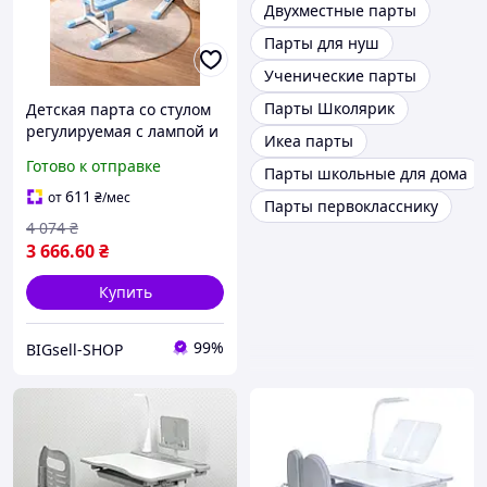
Двухместные парты
Парты для нуш
Ученические парты
Парты Школярик
Детская парта со стулом
регулируемая с лампой и
Икеа парты
подставкой для книг
Готово к отправке
Парты школьные для дома
Синий
611
от
₴
/мес
Парты первокласснику
4 074
₴
3 666
.60
₴
Купить
99%
BIGsell-SHOP