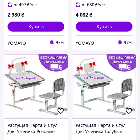
школьника
школьника
497
680
от
₴
/мес
от
₴
/мес
2 980
₴
4 082
₴
Купить
Купить
97%
97%
YOMAYO
YOMAYO
Растущая Парта и Стул
Растущая Парта и Стул
Для Ученика Розовые
Для Ученика Голубые
Cubby Lupin Pink
Cubby Lupin Blue