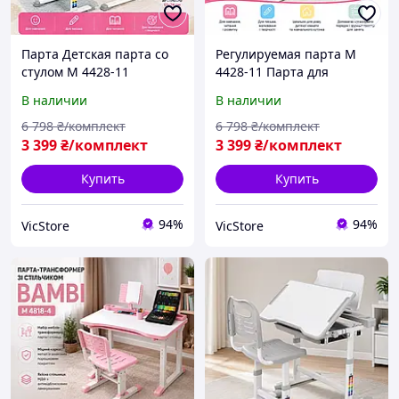
Парта Детская парта со
Регулируемая парта M
стулом M 4428-11
4428-11 Парта для
Растущая парта
школьника Детская парта
В наличии
В наличии
Эргономичная детская
со стулом регулируемая
парта со стулом для
Парта для обучения
6 798
₴/комплект
6 798
₴/комплект
письма 14.5 кг
Школьная парта
3 399
₴/комплект
3 399
₴/комплект
Купить
Купить
94%
94%
VicStore
VicStore