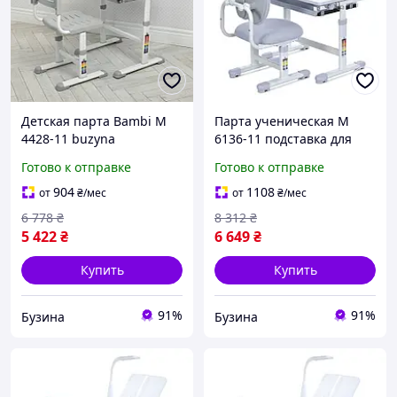
Детская парта Bambi M
Парта ученическая M
4428-11 buzyna
6136-11 подставка для
книги, лампа buzyna
Готово к отправке
Готово к отправке
904
1108
от
₴
/мес
от
₴
/мес
6 778
₴
8 312
₴
5 422
₴
6 649
₴
Купить
Купить
91%
91%
Бузина
Бузина