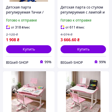
Детская парта
Детская парта со стулом
регулируемая Тачки /
регулируемая с лампой и
Письменный стол и стул с
подставкой для книг
Готово к отправке
Готово к отправке
регулируемой высотой
318
611
от
₴
/мес
от
₴
/мес
2 120
₴
4 074
₴
1 908
₴
3 666
.60
₴
Купить
Купить
99%
99%
BIGsell-SHOP
BIGsell-SHOP