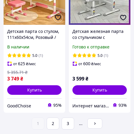
Детская парта со стулом,
Детская железная парта
111х60х54см, Розовый /
со стульчиком с
Парта для школьника /
регулировкой высоты и
В наличии
Готово к отправке
Письменный стол
наклона с лампой Bambi
детский / Стол для
M 4428-11 серая
5.0
(1)
5.0
(1)
рисования
625
600
от
₴
/мес
от
₴
/мес
5 355
.71
₴
3 749
₴
3 599
₴
Купить
Купить
95%
93%
GoodChoise
Интернет магазин детских товаров и товаров для дома "Твой Киндер"
1
2
3
...