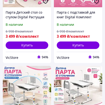
Парта Детский стол со
Парта с подставкой для
стулом Digital Растущая
книг Digital Комплект
парта и стул для
детской мебели для
В наличии
В наличии
школьника Парта для
учебы с лампой Парта
детей Детский
для обучения Школьная
6 998
₴/комплект
6 998
₴/комплект
письменный стол 70 см
парта 70 см
3 499
₴/комплект
3 499
₴/комплект
Купить
Купить
94%
94%
VicStore
VicStore