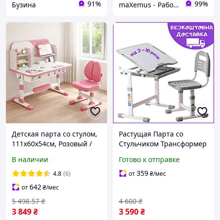
91%
99%
Бузина
maXemus - Работаем по максимуму
Детская парта со стулом,
Растущая Парта со
111х60х54см, Розовый /
Стульчиком Трансформер
Парта для школьника /
FunDesk Sole Grey,
В наличии
Готово к отправке
Письменный стол
Письменный Стол-Парта
детский / Стол для
для Школьника, Детские
359
4.8
(6)
от
₴
/мес
рисования
Столы
642
от
₴
/мес
5 498
.57
₴
4 600
₴
3 849
₴
3 590
₴