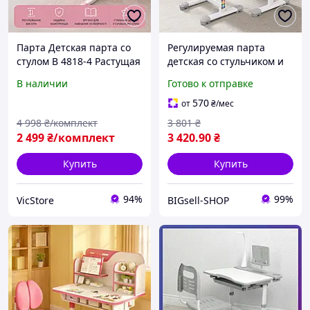
Парта Детская парта со
Регулируемая парта
стулом B 4818-4 Растущая
детская со стульчиком и
парта Эргономичная
подставкой | Стол
В наличии
Готово к отправке
детская парта со стулом
письменный
для письма
регулируемый
570
от
₴
/мес
4 998
₴/комплект
3 801
₴
2 499
₴/комплект
3 420
.90
₴
Купить
Купить
94%
99%
VicStore
BIGsell-SHOP