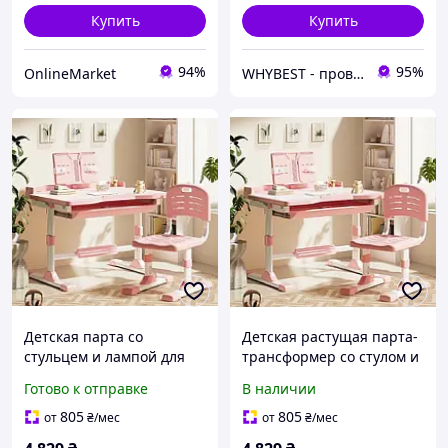
Купить
Купить
94%
95%
OnlineMarket
WHYBEST - проверенные товар по честным ценам
Детская парта со
Детская растущая парта-
стульцем и лампой для
трансформер со стулом и
девочки школьницы до
LED лампой регулируемая
Готово к отправке
В наличии
14 лет Spoko SP-09
Spoko SP-09 розовая /
розовый цвет
Комплект мебели для
805
805
от
₴
/мес
от
₴
/мес
школьника