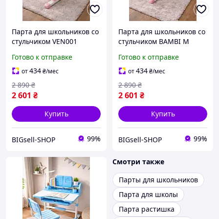
Парта для школьников со
Парта для школьников со
стульчиком VEN001
стульчиком BAMBI M
Розовая
4818-4 РОЗОВАЯ
Готово к отправке
Готово к отправке
434
434
от
₴
/мес
от
₴
/мес
2 890
₴
2 890
₴
2 601
₴
2 601
₴
Купить
Купить
99%
99%
BIGsell-SHOP
BIGsell-SHOP
Смотри также
Парты для школьников
Парта для школы
Парта растишка