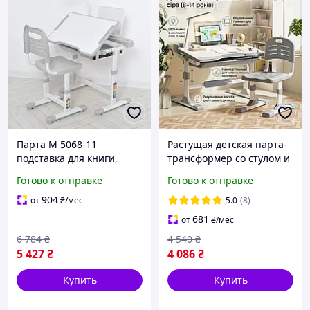
Парта M 5068-11
Растущая детская парта-
подставка для книги,
трансформер со стулом и
лампа, серый buzyna
LED лампой Spoko SP-09
Готово к отправке
Готово к отправке
Серая для школьника
(регулируемая по высоте)
904
от
₴
/мес
5.0
(8)
681
от
₴
/мес
6 784
₴
4 540
₴
5 427
₴
4 086
₴
Купить
Купить