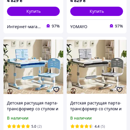
4 829
₴
4 829
₴
Купить
Купить
97%
97%
Интернет-магазин "Астрокомфорт"
YOMAYO
Детская растущая парта-
Детская растущая парта-
трансформер со стулом и
трансформер со стулом и
LED лампой регулируемая
LED лампой регулируемая
В наличии
В наличии
Spoko SP-09 синяя /
Spoko SP-09 серая /
Комплект мебели для
Комплект мебели для
5.0
(2)
4.4
(5)