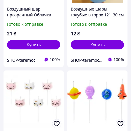
Воздушный шар
Воздушные шары
прозрачный Облачка
голубые в горох 12" ,30 см
тучки 12" 30 см Party Deco
, Польша Party deco
Готово к отправке
Готово к отправке
( поштучно ) ПОЛЬША
поштучно
21
₴
12
₴
Купить
Купить
100%
100%
SHOP-teremochek Интернет магазин
SHOP-teremochek Интернет магазин