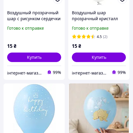
Воздушный прозрачный
Воздушный шар
шар с рисунком сердечки
прозрачный кристалл
золото 30 см 12" Party
рисунок звезды 30 см
Готово к отправке
Готово к отправке
Deco поштучно
Party Deco поштучно
4.5
(2)
15
₴
15
₴
Купить
Купить
99%
99%
інтернет-магазин Теремок
інтернет-магазин Теремок