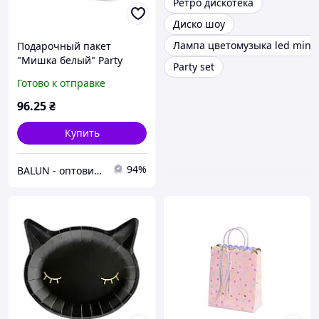
Ретро дискотека
Диско шоу
Лампа цветомузыка led mini 
Подарочный пакет
"Мишка белый" Party
Party set
Deco (31,5х27х10)см) 1шт
Готово к отправке
96
.25
₴
Купить
94%
BALUN - оптовий постачальник товарів для свята🎈