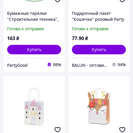
Бумажные тарелки
Подарочный пакет
"Строительная техника",
"Кошечка" розовый Party
Party Deco, 6 шт., Ø - 18
Deco (18х10,5х27,5см)
Готово к отправке
Готово к отправке
см
1шт.
163
₴
77
.90
₴
Купить
Купить
98%
94%
PartyGood
BALUN - оптовий постачальник товарів для свята🎈