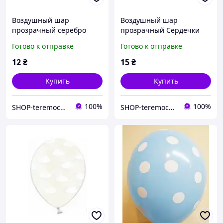
Воздушный шар
Воздушный шар
прозрачный серебро
прозрачный Сердечки
звезды 12" 30 см Party
золото 12" 30 см Party
Готово к отправке
Готово к отправке
Deco поштучно
Deco поштучно
12
₴
15
₴
Купить
Купить
100%
100%
SHOP-teremochek Интернет магазин
SHOP-teremochek Интернет магазин