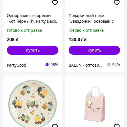
Одноразовые тарелки
Подарочный пакет
"Кот чёрный", Party Deco,
"Звездочки" розовый с
6 шт., Ø - 22х20 см
тиснением Party Deco
Готово к отправке
Готово к отправке
(26х32х13см) 1шт.
208
₴
120
.07
₴
Купить
Купить
98%
94%
PartyGood
BALUN - оптовий постачальник товарів для свята🎈