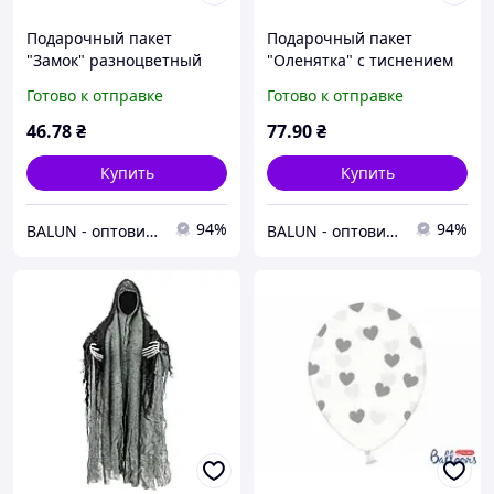
Подарочный пакет
Подарочный пакет
"Замок" разноцветный
"Оленятка" с тиснением
Party Deco (14х8х20см)
Party Deco (20,5х30х10)см)
Готово к отправке
Готово к отправке
1шт
1шт.
46
.78
₴
77
.90
₴
Купить
Купить
94%
94%
BALUN - оптовий постачальник товарів для свята🎈
BALUN - оптовий постачальник товарів для свята🎈