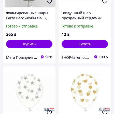
Фольгированные шары
Воздушный шар
Party Deco «Кубы ONE»,
прозрачный сердечки
30х33 см, 3 шт.
серебро 12" 30 см Party
Готово к отправке
Готово к отправке
Deco поштучно, Польша
365
₴
12
₴
Купить
Купить
98%
100%
Мега Праздник – магазин аксессуаров для праздника и все для оформления воздушными шарами ОПТ.
SHOP-teremochek Интернет магазин