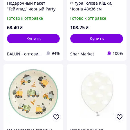
Подарочный пакет
Фігура Голова Кішки,
"Геймпад" черный Party
Чорна 48х36 см
Deco (10х24х32см) 1шт
Готово к отправке
Готово к отправке
68
.40
₴
108
.75
₴
Купить
Купить
94%
100%
BALUN - оптовий постачальник товарів для свята🎈
Shar Market