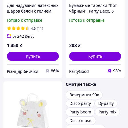
Для надувания латексных
Бумажные тарелки "Кот
шаров балон с гелием
чёрный", Party Deco, 6
Одноразовый баллон с
шт., Ø - 22х20 см
Готово к отправке
Готово к отправке
гелием Party Deco до 30
шаров для праздник
4.6
(11)
242
от
₴
/мес
1 450
₴
208
₴
Купить
Купить
86%
98%
Різні_дрібнички
PartyGood
Смотри также
Вечеринка 90х
Disco party
Dj-party
Party boom
Party mix
Disco music