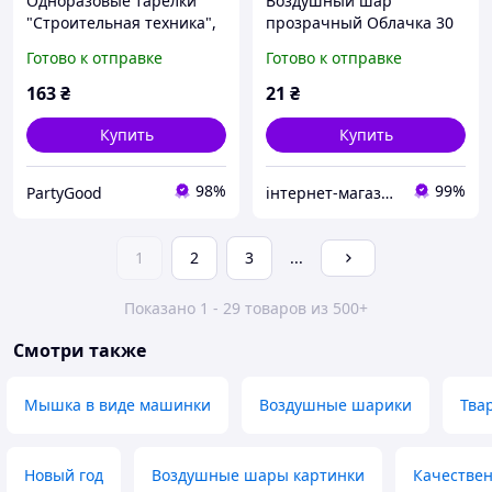
Одноразовые тарелки
Воздушный шар
"Строительная техника",
прозрачный Облачка 30
Party Deco, 6 шт., Ø - 18
см 12" Party Deco
Готово к отправке
Готово к отправке
см
поштучно ПОЛЬША
163
₴
21
₴
Купить
Купить
98%
99%
PartyGood
інтернет-магазин Теремок
1
2
3
...
Показано 1 - 29 товаров из 500+
Смотри также
Мышка в виде машинки
Воздушные шарики
Тва
Новый год
Воздушные шары картинки
Качестве