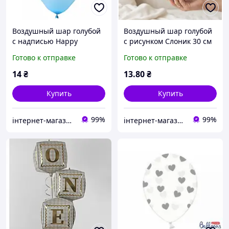
Воздушный шар голубой
Воздушный шар голубой
с надписью Happy
с рисунком Слоник 30 см
birthday 30 см Party Deco
Польша Party Deco
Готово к отправке
Готово к отправке
поштучно
поштучно
14
₴
13
.80
₴
Купить
Купить
99%
99%
інтернет-магазин Теремок
інтернет-магазин Теремок