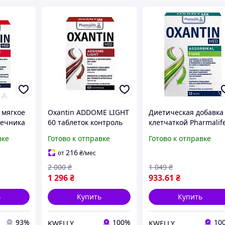
 мягкое
Oxantin ADDOME LIGHT
Диетическая добавка
ечника
60 таблеток контроль
клетчаткой Pharmalif
веса, легкое
Oxantin ASSORBIKAL
вке
Готово к отправке
Готово к отправке
Oxantin
пищеварение,
FIBRE (Абсорбция) 12
очищение кишечника,
саше × 7,4 г |
216
от
₴
/мес
инулин, алоэ, фукус
Псиллиум,
2 000
₴
1 049
₴
глюкоманнан, инулин
1 296
₴
933
.61
₴
ь
Купить
Купить
93%
100%
10
KWELLY
KWELLY