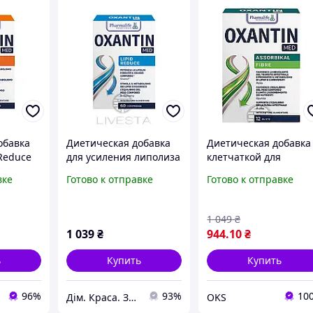
обавка
Диетическая добавка
Диетическая добавка
Reduce
для усиления липолиза
клетчаткой для
глеводов
Oxantin "Сжигание
нормализации массы
вке
Готово к отправке
Готово к отправке
таблеток
жиров", 60 таб.
тела Oxantin
Оксантин
"Абсорбция", 12 саше
по 7,4
1 049
₴
1 039
₴
944
.10
₴
ь
Купить
Купить
96%
93%
10
Дім. Краса. Здоров'я.
OKS