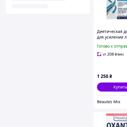
Диетическая д
для усиления 
Oxantin LIPID 
Готово к отпра
"Сожжение жир
таблеток
208
от
₴
/мес
1 250
₴
Купит
Beautes Mix