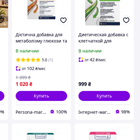
Дієтична добавка для
Диетическая добавка с
метаболізму глюкози та
клетчаткой для
вуглеводів Oxantin
нормализации массы
В наличии
В наличии
Розщеплення
тела Oxantin
вуглеводів 60 таблеток
"Абсорбция", 12 саше
42
5.0
(1)
от
₴
/мес
по 7,4
102
от
₴
/мес
1 399
₴
1 020
₴
999
₴
Купить
Купить
9%
100%
98%
Persona-market
Інтернет-магазин спортивного харчування у Вінниці «Kings Nutrition»