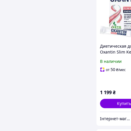
Диетическая д
Oxantin Slim Ke
Энергия, 15 ст
В наличии
4,5 г
50
от
₴
/мес
1 199
₴
Купит
Інтернет-магазин спортивного харчування у Вінниці «Kings Nutrition»