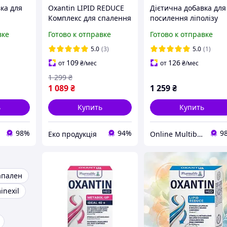
ка для
Oxantin LIPID REDUCE
Дієтична добавка для
Комплекс для спалення
посилення ліполізу
о жиру
жиру, зменшує
Oxantin "Спалення
вке
Готово к отправке
Готово к отправке
відкладення та
жирів", 60 таб.
 таб.
посилює ліполіз, 60
5.0
(3)
5.0
(1)
таб.
109
126
от
₴
/мес
от
₴
/мес
1 299
₴
1 089
₴
1 259
₴
ь
Купить
Купить
98%
94%
9
Еко продукція
Online Multibrand Store
апален
inexil