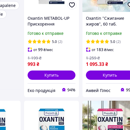
apalene
de
Oxantin METABOL-UP
Oxantin "Сжигание
Прискорення
жиров", 60 таб.
метаболізму та
Оксантин
Готово к отправке
Готово к отправке
спалювання жиру,60
таб
5.0
(2)
5.0
(2)
99
183
от
₴
/мес
от
₴
/мес
1 199
₴
1 259
₴
993
₴
1 095
.33
₴
Купить
Купить
94%
9
Еко продукція
Амвей Плюс