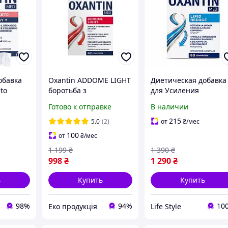
обавка
Oxantin ADDOME LIGHT
Диетическая добавка
to
боротьба з
для Усиления
иков по
вісцеральним жиром
Липолиза OXANTIN
Готово к отправке
В наличии
та легке травлення ,60
"СПАЛЕНИЯ ЖИРОВ",
таб.
60 таблеток, Италия
215
5.0
(2)
от
₴
/мес
100
от
₴
/мес
1 199
₴
1 390
₴
998
₴
1 290
₴
ь
Купить
Купить
98%
94%
10
Еко продукція
Life Style