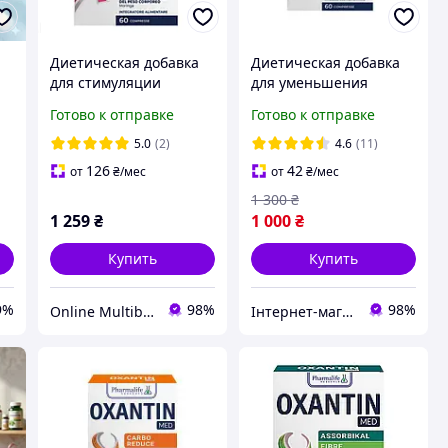
Диетическая добавка
Диетическая добавка
для стимуляции
для уменьшения
обмена веществ
абдоминального жира
Готово к отправке
Готово к отправке
Oxantin "Ускорение
Oxantin "Легкое
метаболизма", 60 таб.
пищеварение" 60
5.0
(2)
4.6
(11)
таблеток
126
42
от
₴
/мес
от
₴
/мес
1 300
₴
1 259
₴
1 000
₴
Купить
Купить
9%
98%
98%
Online Multibrand Store
Інтернет-магазин спортивного харчування у Вінниці «Kings Nutrition»