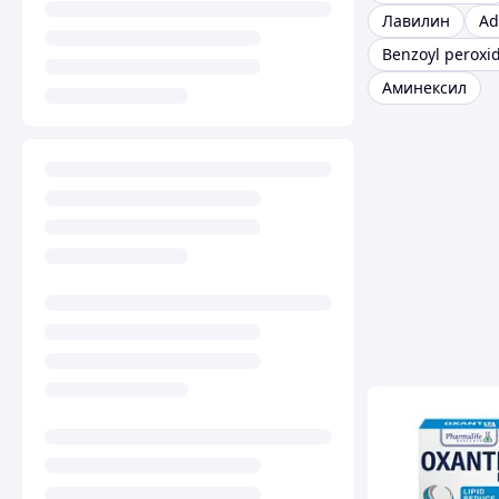
Лавилин
Ad
Benzoyl peroxi
Аминексил