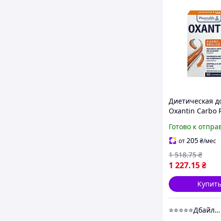
Диетическая д
Oxantin Carbo 
для контроля у
Готово к отпра
и глюкозы, 60 
(938227)
205
от
₴
/мес
1 518
.75
₴
1 227
.15
₴
Купит
⭐⭐⭐⭐⭐Дбайливо