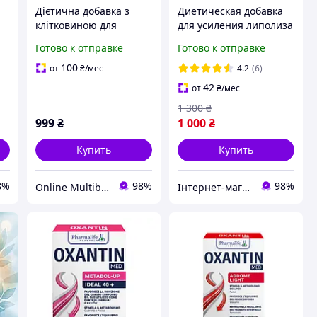
Дієтична добавка з
Диетическая добавка
клітковиною для
для усиления липолиза
нормалізації маси тіла
Oxantin "Сжигание
Готово к отправке
Готово к отправке
Oxantin "Абсорбція", 12
жиров" 60 таб
саше по 7,4
100
от
₴
/мес
4.2
(6)
42
от
₴
/мес
1 300
₴
999
₴
1 000
₴
Купить
Купить
8%
98%
98%
Online Multibrand Store
Інтернет-магазин спортивного харчування у Вінниці «Kings Nutrition»