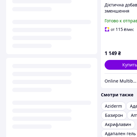
Дієтична добав
зменшення
абдомінальног
Готово к отпра
Oxantin "Легке
травлення", 60
115
от
₴
/мес
1 149
₴
Купит
Online Multibrand Store
Смотри также
Aziderm
Ад
Базирон
Am
Акрифлавин
Адапален гель