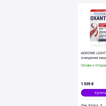
ADDOME LIGHT
очищение киш
и комфортное
Готово к отпра
пищеварение 
60 таб. Livesta
1 039
₴
Купит
Дім. Краса. Здоров'я.