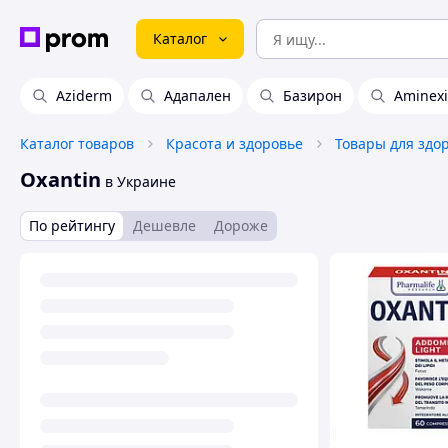
Каталог
Aziderm
Адапален
Базирон
Aminexi
Каталог товаров
Красота и здоровье
Товары для здо
Oxantin
в Украине
По рейтингу
Дешевле
Дороже