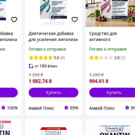
обавка
Диетическая добавка
Средство для
липолиза
для усиления липолиза
активного
REDUCE
Oxantin "Сжигание
жиросжигания и
вке
Готово к отправке
Готово к отправке
ов", 60
жиров", 60 таб.
метаболизма Oxantin
Metabol-Up, 60 таб
5.0
(9)
2.0
(1)
180
от
₴
/мес
1 259
₴
1 259
₴
1 082
.74
₴
994
.61
₴
ь
Купить
Купить
100%
99%
9
Амвей Плюс
Амвей Плюс