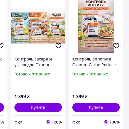
 с
Контроль сахара и
Контроль аппетита
углеводов Oxantin
Oxantin Carbo Reduce,
Carbo Reduce,
уменьшение голода и
Готово к отправке
Готово к отправке
уменьшение аппетита
переедания, 60
и глюкозы, 60 таблето
таблеток
1 399
₴
1 399
₴
Купить
Купить
0%
100%
100%
OKS
OKS