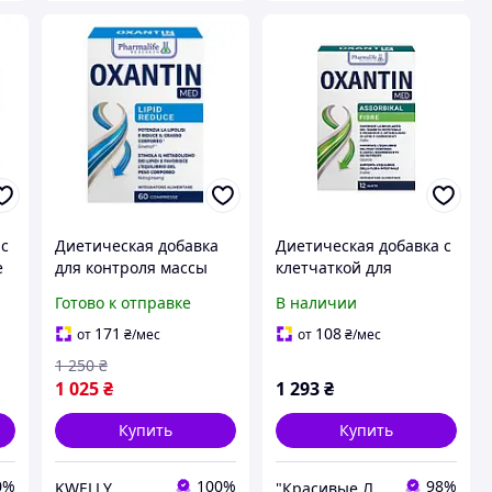
 с
Диетическая добавка
Диетическая добавка с
e
для контроля массы
клетчаткой для
тела Pharmalife Oxantin
нормализации массы
Готово к отправке
В наличии
LIPID REDUCE 60
тела Oxantin
таблеток | Sinetrol®,
"Абсорбция", 12 саше
171
108
от
₴
/мес
от
₴
/мес
гарциния, нотень.
по 7,4
1 250
₴
 д
1 025
₴
1 293
₴
Купить
Купить
0%
100%
98%
KWELLY
"Красивые Люди"-Профессиональная косметика по уходу за кожей,волосами. Аппараты для оказания услуг.