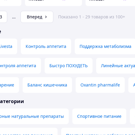
3
...
Вперед
Показано 1 - 29 товаров из 100+
е
Livesta
Контроль аппетита
Поддержка метаболизма
онтроля аппетита
Быстро ПОХУДЕТЬ
Линейные акту
арение
Баланс кишечника
Oxantin pharmalife
категории
рные натуральные препараты
Спортивное питание