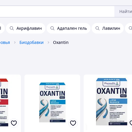
Найти
l
Акрифлавин
Адапален гель
Лавилин
ровья
Биодобавки
Oxantin