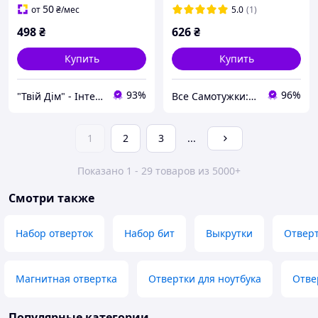
50
от
₴
/мес
5.0
(1)
498
₴
626
₴
Купить
Купить
93%
96%
"Твій Дім" - Інтернет-гіпермаркет
Все Самотужки: магазин елементів кріплення, товарів для саду та дому
1
2
3
...
Показано 1 - 29 товаров из 5000+
Смотри также
Набор отверток
Набор бит
Выкрутки
Отвер
Магнитная отвертка
Отвертки для ноутбука
Отве
Популярные категории