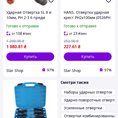
Ударная Отвертка SL 8 и
HANS. Отвертка ударная
10мм, PH 2-3 6 предм
крест РН2х100мм (0526PH
HANS.
2-4) (0526РН 2-4)
Готово к отправке
Готово к отправке
108
23
от
₴
/мес
от
₴
/мес
1 200
.90
₴
252
.90
₴
1 080
.81
₴
227
.61
₴
Купить
Купить
97%
97%
Star Shop
Star Shop
Смотри также
Наборы ударных отверток
Ударно-поворотные отвертк
Усиленные отвертки
Отвертки комбинированные