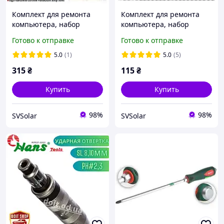
Комплект для ремонта
Комплект для ремонта
компьютера, набор
компьютера, набор
магнитных отверток для
магнитных отверток для
Готово к отправке
Готово к отправке
ноутбука 122 в 1, набор
ноутбука 25 в 1, набор
прецизионных отверток
прецизионных отверток
5.0
(1)
5.0
(5)
315
₴
115
₴
Купить
Купить
98%
98%
SVSolar
SVSolar