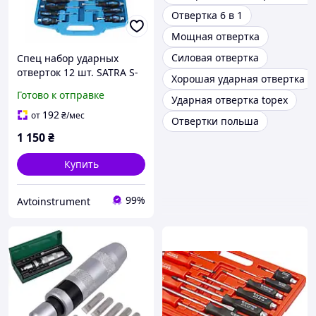
Отвертка 6 в 1
Мощная отвертка
Силовая отвертка
Спец набор ударных
отверток 12 шт. SATRA S-
Хорошая ударная отвертка
S12PC
Готово к отправке
Ударная отвертка topex
192
от
₴
/мес
Отвертки польша
1 150
₴
Купить
99%
Avtoinstrument