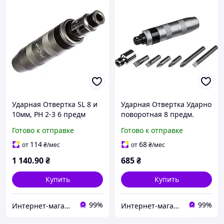
Ударная Отвертка SL 8 и
Ударная Отвертка Ударно
10мм, PH 2-3 6 предм
поворотная 8 предм.
HANS.
Alloid.
Готово к отправке
Готово к отправке
114
68
от
₴
/мес
от
₴
/мес
1 140
.90
₴
685
₴
Купить
Купить
99%
99%
Интернет-магазин "doitshop"
Интернет-магазин "doitshop"