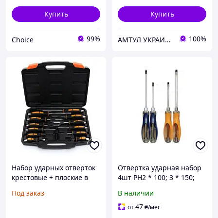
Купить
Купить
99%
100%
Choice
АМТУЛ УКРАИНА
Набор ударных отверток
Отвертка ударная набор
крестовые + плоские в
4шт PH2 * 100; 3 * 150;
кейсе 12 шт Kraft&Dele
SL6 * 100; 8 * 150 мм
Под заказ
В наличии
KD10284
ТМKubis
47
от
₴
/мес