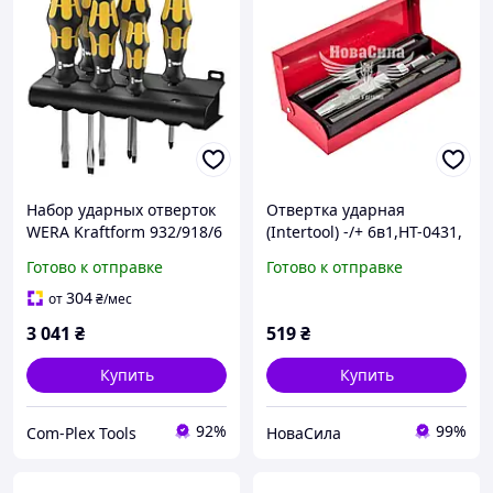
Набор ударных отверток
Отвертка ударная
WERA Kraftform 932/918/6
(Intertool) -/+ 6в1,HT-0431,
Pozidriv (05018287001)
Готово к отправке
Готово к отправке
304
от
₴
/мес
3 041
₴
519
₴
Купить
Купить
92%
99%
Com-Plex Tools
НоваСила