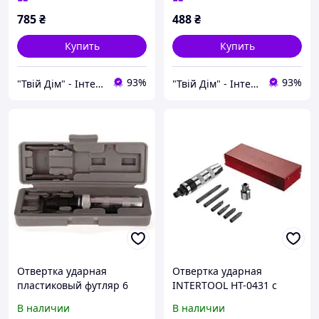
785
₴
488
₴
Купить
Купить
93%
93%
"Твій Дім" - Інтернет-гіпермаркет
"Твій Дім" - Інтернет-гіпермаркет
Отвертка ударная
Отвертка ударная
пластиковый футляр 6
INTERTOOL HT-0431 с
бит арт.40-0151
комплектом насадок 6 шт.
В наличии
В наличии
ТМMASTER TOOL