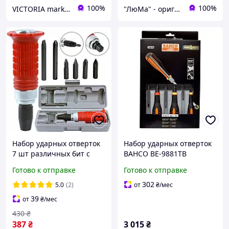
100%
100%
VICTORIA market
"ЛюМа" - оригинальные инструменты из Европы
Набор ударных отверток
Набор ударных отверток
7 шт различных бит с
BAHCO BE-9881TB
чехлом Mar-Pol M61010
Готово к отправке
Готово к отправке
302
5.0
(2)
от
₴
/мес
39
от
₴
/мес
430
₴
387
₴
3 015
₴