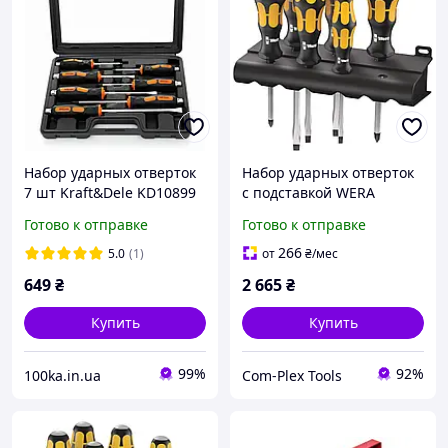
Набор ударных отверток
Набор ударных отверток
7 шт Kraft&Dele KD10899
с подставкой WERA
Польша
Kraftform 932/6 Rack
Готово к отправке
Готово к отправке
(05018282001)
266
5.0
(1)
от
₴
/мес
649
₴
2 665
₴
Купить
Купить
99%
92%
100ka.in.ua
Com-Plex Tools