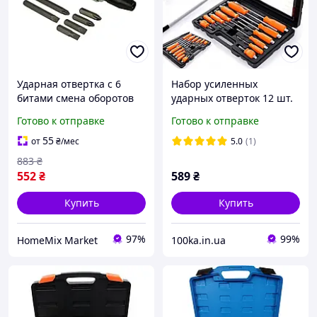
Ударная отвертка с 6
Набор усиленных
битами смена оборотов
ударных отверток 12 шт.
для дома GEKO
Kraft&Dele KD10946 набор
Готово к отправке
Готово к отправке
отверток ударных
Польша
55
от
₴
/мес
5.0
(1)
883
₴
552
₴
589
₴
Купить
Купить
97%
99%
HomeMix Market
100ka.in.ua