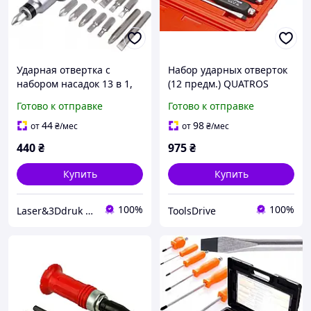
Ударная отвертка с
Набор ударных отверток
набором насадок 13 в 1,
(12 предм.) QUATROS
ручная ударно-
QS14243A
Готово к отправке
Готово к отправке
поворотная отвертка для
сорванных винтов, набор
44
98
от
₴
/мес
от
₴
/мес
бит
440
₴
975
₴
Купить
Купить
100%
100%
Laser&3Ddruk Group
ToolsDrive