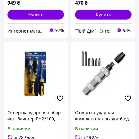
949
₴
470
₴
Купить
Купить
97%
93%
Интернет-магазин качественных инструментов ''VERFO''
"Твій Дім" - Інтернет-гіпермаркет
Отвертка ударная набор
Отвертка ударная с
4шт блистер PH2*100,
комплектом насадок 6 ед.
3*150, SL6*100, 8*150 мм
HT-0430 ТМДОМАШНИЙ
В наличии
В наличии
ТМKubis
МАСТЕР
78
49
от
₴
/мес
от
₴
/мес