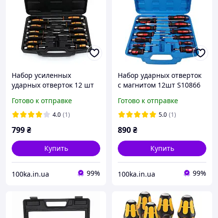
Набор усиленных
Набор ударных отверток
ударных отверток 12 шт
с магнитом 12шт S10866
Kraft&Dele KD10284 набор
Польша
Готово к отправке
Готово к отправке
отверток ударных
Польша
4.0
(1)
5.0
(1)
799
₴
890
₴
Купить
Купить
99%
99%
100ka.in.ua
100ka.in.ua