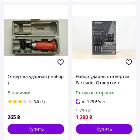
Отвертка ударная ( набор
Набор ударных отверток
)
Parkside, Отвертки с
магнитными
В наличии
Готово к отправке
наконечниками Ударный
колпачок Отвертка-
129
3.0
(1)
от
₴
/мес
зубило 13 ед.
1 790
₴
265
₴
1 290
₴
Купить
Купить