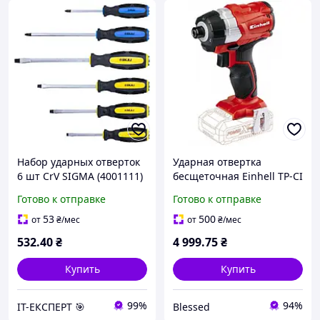
Набор ударных отверток
Ударная отвертка
6 шт CrV SIGMA (4001111)
бесщеточная Einhell TP-CI
18 Li BL-Solo (4510030)
Готово к отправке
Готово к отправке
53
500
от
₴
/мес
от
₴
/мес
532
.40
₴
4 999
.75
₴
Купить
Купить
99%
94%
ІТ-ЕКСПЕРТ 🎯
Blessed