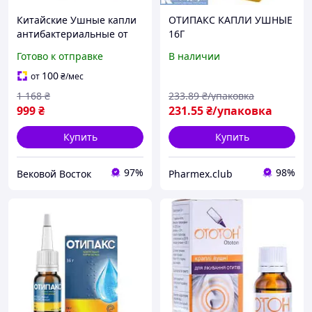
Китайские Ушные капли
ОТИПАКС КАПЛИ УШНЫЕ
антибактериальные от
16Г
отита и воспалении уха,
Готово к отправке
В наличии
от заложенности
100
от
₴
/мес
1 168
₴
233
.89
₴/упаковка
999
₴
231
.55
₴/упаковка
Купить
Купить
97%
98%
Вековой Восток
Pharmex.club