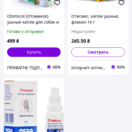
Otomicol (Отомикол)
Отипакс, капли ушные,
ушные капли для собак и
флакон 16 г
кошек, 15 мл
Готово к отправке
Недоступен
499
₴
245
.50
₴
Купить
Смотреть
98%
99%
ПРИВАТНЕ ПІДПРИЄМСТВО ПОМІЧНИК ФЕРМЕРА
Інтернет-аптека Farmaco