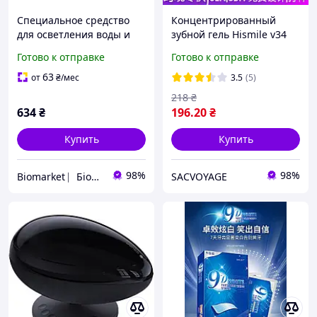
Специальное средство
Концентрированный
для осветления воды и
зубной гель Hismile v34
удаления неорганических
Color Corrector синее
Готово к отправке
Готово к отправке
соединений Aqua dream
средство для осветления
3
зубов 30мл
63
от
₴
/мес
3.5
(5)
218
₴
634
₴
196
.20
₴
Купить
Купить
98%
98%
Biomarket ⎸Біомаркет
SACVOYAGE