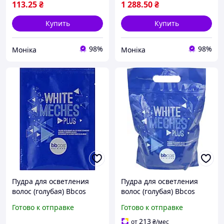
113
.25
₴
1 288
.50
₴
Купить
Купить
98%
98%
Моніка
Моніка
Пудра для осветления
Пудра для осветления
волос (голубая) Bbcos
волос (голубая) Bbcos
White Meches Plus в
White Meches Plus с
Готово к отправке
Готово к отправке
пакетах 20 г
застежкой 1000 г
213
от
₴
/мес