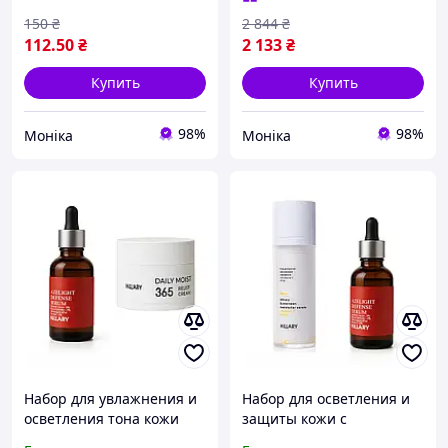
150
₴
2 844
₴
112
.50
₴
2 133
₴
Купить
Купить
98%
98%
Моніка
Моніка
Набор для увлажнения и
Набор для осветления и
осветления тона кожи
защиты кожи с
лица с азелаиновой
витамином С и