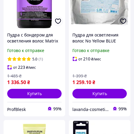
Пудра с бондером для
Пудра для осветления
осветления волос Matrix
волос No Yellow BLUE
High Riser Pre-Bonded 500
1000гр
Готово к отправке
Готово к отправке
г
210
5.0
(1)
от
₴
/мес
223
от
₴
/мес
1 485
₴
1 399
₴
1 336
.50
₴
1 259
.10
₴
Купить
Купить
99%
99%
ProfBlesk
lavanda-cosmetic.prom.ua