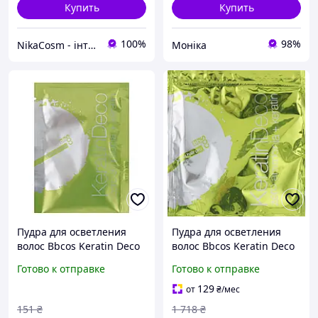
Купить
Купить
100%
98%
NikaСosm - інтернет магазин косметики
Моніка
Пудра для осветления
Пудра для осветления
волос Bbcos Keratin Deco
волос Bbcos Keratin Deco
20 г
400 г
Готово к отправке
Готово к отправке
129
от
₴
/мес
151
₴
1 718
₴