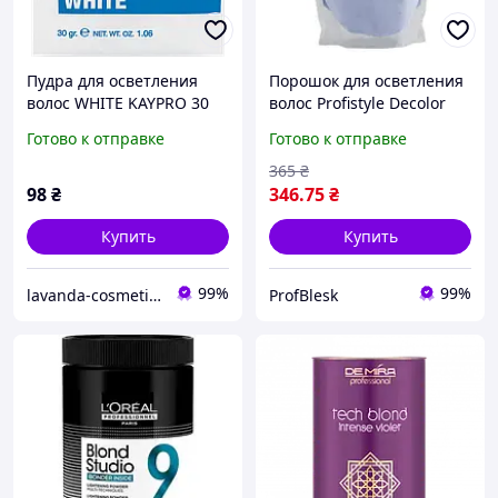
Пудра для осветления
Порошок для осветления
волос WHITE KAYPRO 30
волос Profistyle Decolor
гр
500мл
Готово к отправке
Готово к отправке
365
₴
98
₴
346
.75
₴
Купить
Купить
99%
99%
lavanda-cosmetic.prom.ua
ProfBlesk