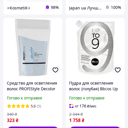
98%
100%
⭐KosmetiK⭐
Japan ua Лучшее из Японии
Средство для осветления
Пудра для осветления
волос PROFIStyle Decolor
волос (голубая) Bbcos Up
500 гр
to до 9 уровня 500 г
Готово к отправке
Готово к отправке
176
5.0
(5)
от
₴
/мес
340
₴
2 344
₴
323
₴
1 758
₴