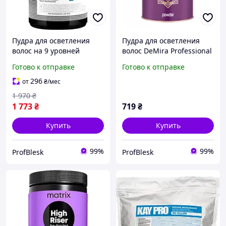
Пудра для осветления
Пудра для осветления
волос на 9 уровней
волос DeMira Professional
L'Oreal Professionnel
Tech Blond Intense Violet
Готово к отправке
Готово к отправке
Blond Studio 9 Bonder
300 г
Inside 500 г
296
от
₴
/мес
1 970
₴
1 773
₴
719
₴
Купить
Купить
99%
99%
ProfBlesk
ProfBlesk