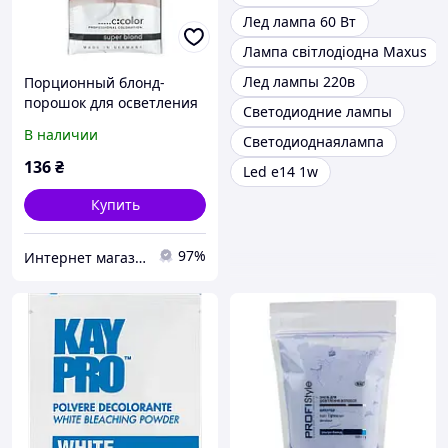
Лед лампа 60 Вт
Лампа світлодіодна Maxus
Лед лампы 220в
Порционный блонд-
порошок для осветления
Светодиодние лампы
(Белый) - C:EHKO Super
В наличии
Светодиоднаялампа
Blond 2 х 30ml (Оригинал)
136
₴
Led e14 1w
Купить
97%
Интернет магазин arlet