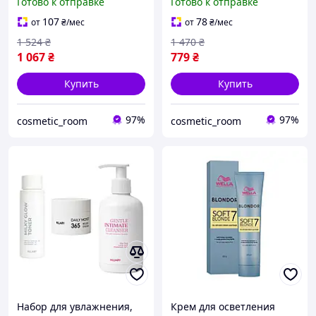
Готово к отправке
Готово к отправке
кислотой Hillary Hydration
азелаиновой кислотой
& Azelaic
Hillary Azelaic & Vitamin C
107
78
от
₴
/мес
от
₴
/мес
1 524
₴
1 470
₴
1 067
₴
779
₴
Купить
Купить
97%
97%
cosmetic_room
cosmetic_room
Набор для увлажнения,
Крем для осветления