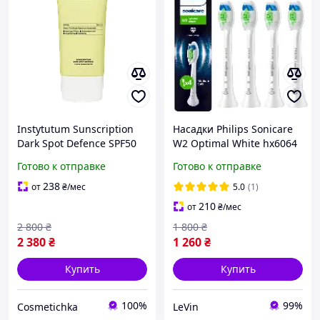
Instytutum Sunscription
Насадки Philips Sonicare
Dark Spot Defence SPF50
W2 Optimal White hx6064
Солнцезащитный крем 3
для осветления зубной
Готово к отправке
Готово к отправке
в 1 для защиты и
эмали 4 шт насадка
осветления кожи
зубная щетка филипс
238
от
₴
/мес
5.0
(1)
210
от
₴
/мес
2 800
₴
1 800
₴
2 380
₴
1 260
₴
Купить
Купить
100%
99%
Cosmetichka
LeVin