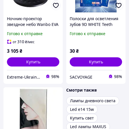
Ночник-проектор
Полоски для осветления
звездное небо Wanbo EVA
зубов 9D WHITE Teeth
Galaxy Light WPL11 / 4
Whitening Strips от
Готово к отправке
Готово к отправке
вариации освещения /
зубного налета 1 пара
LED / Bluetooth
310
от
₴
/мес
3 105
₴
30
₴
Купить
Купить
98%
98%
Extreme-Ukraine - лучшая техника по низким ценам
SACVOYAGE
Смотри также
Лампы дневного света
Led e14 15w
Купить свет
Led лампы MAXUS