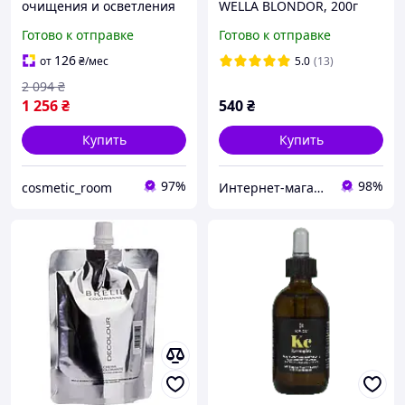
очищения и осветления
WELLA BLONDOR, 200г
кожи Hillary Daily
Готово к отправке
Готово к отправке
Hydration, Cleanse & Glow
Set
126
от
₴
/мес
5.0
(13)
2 094
₴
1 256
₴
540
₴
Купить
Купить
97%
98%
cosmetic_room
Интернет-магазин «Premium nail»