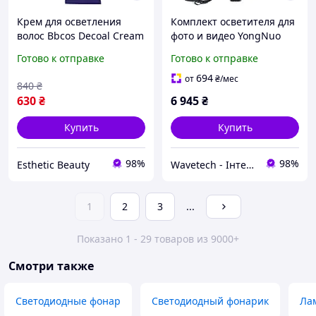
Крем для осветления
Комплект осветителя для
волос Bbcos Decoal Cream
фото и видео YongNuo
120 г (23268Es)
YN360 III Pro RGB,
Готово к отправке
Готово к отправке
аккумулятор, зарядное
устройство, блок питания
694
от
₴
/мес
840
₴
630
₴
6 945
₴
Купить
Купить
98%
98%
Esthetic Beauty
Wavetech - Інтернет магазин
1
2
3
...
Показано 1 - 29 товаров из 9000+
Смотри также
Светодиодные фонар
Светодиодный фонарик
Ла