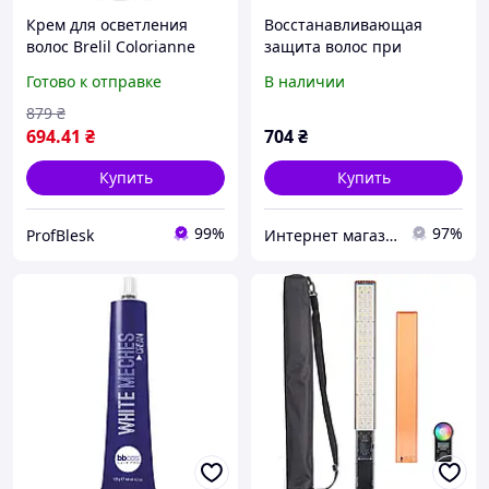
Крем для осветления
Восстанавливающая
волос Brelil Colorianne
защита волос при
Prestige Absolute Plus
окрашивании и
Готово к отправке
В наличии
Bleaching Powder 250 г
осветлении KROM
BOOSTER K-complex 50 мл
879
₴
694
.41
₴
704
₴
Купить
Купить
99%
97%
ProfBlesk
Интернет магазин arlet