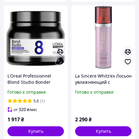
L'Oreal Professionnel
La Sincere Whitz'ex Лосьон
Blond Studio Bonder
увлажняющий с
Inside Purple Lightening
осветлением 150 мл WH+
Готово к отправке
Готово к отправке
Balm Фиолетовый
Moisture Lotion WX71
бальзам для осветления
5.0
(1)
воло
320
от
₴
/мес
1 917
₴
2 290
₴
Купить
Купить