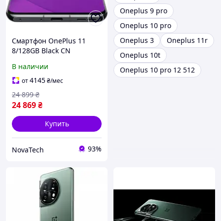
Oneplus 9 pro
Oneplus 10 pro
Oneplus 3
Oneplus 11r
Смартфон OnePlus 11
8/128GB Black CN
Oneplus 10t
В наличии
Oneplus 10 pro 12 512
4145
от
₴
/мес
24 899
₴
24 869
₴
Купить
93%
NovaTech