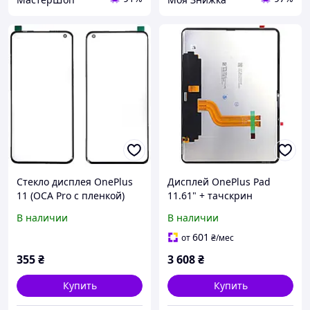
Стекло дисплея OnePlus
Дисплей OnePlus Pad
11 (OCA Pro с пленкой)
11.61" + тачскрин
(оригинал Китай)
В наличии
В наличии
601
от
₴
/мес
355
₴
3 608
₴
Купить
Купить