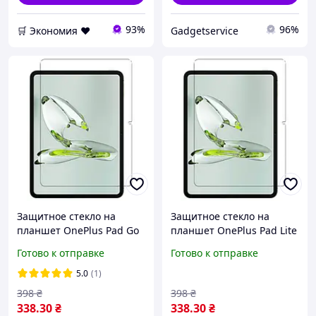
93%
96%
🛒 Экономия ❤️
Gadgetservice
Защитное стекло на
Защитное стекло на
планшет OnePlus Pad Go
планшет OnePlus Pad Lite
(11.35")
(11")
Готово к отправке
Готово к отправке
5.0
(1)
398
₴
398
₴
338
.30
₴
338
.30
₴