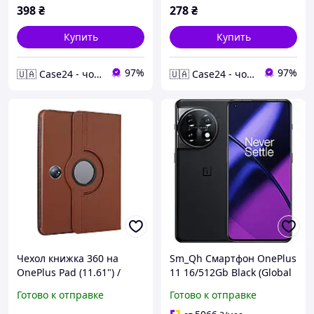
398
₴
278
₴
Купить
Купить
97%
97%
🇺🇦 Case24 - чохли та аксесуари для смартфонів та планшетів
🇺🇦 Case24 - чохли та аксесуари для смартфонів та планшетів
Чехол книжка 360 на
Sm_Qh Смартфон OnePlus
OnePlus Pad (11.61") /
11 16/512Gb Black (Global
коричневый
Version) Sma_Rtko
Готово к отправке
Готово к отправке