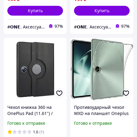
Купить
Купить
97%
97%
#𝗢𝗡𝗘. Аксессуары к смартфонам
#𝗢𝗡𝗘. Аксессуары к смартфонам
Чехол книжка 360 на
Противоударный чехол
OnePlus Pad (11.61") /
WXD на планшет Oneplus
черный
Pad (11.6") / прозрачный
Готово к отправке
Готово к отправке
1.0
(1)