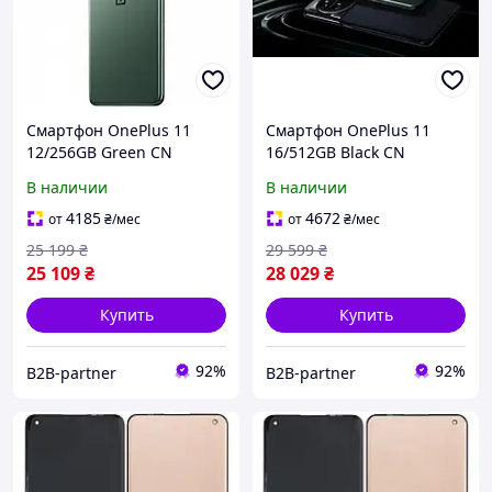
Смартфон OnePlus 11
Смартфон OnePlus 11
12/256GB Green CN
16/512GB Black CN
В наличии
В наличии
4185
4672
от
₴
/мес
от
₴
/мес
25 199
₴
29 599
₴
25 109
₴
28 029
₴
Купить
Купить
92%
92%
B2B-partner
B2B-partner