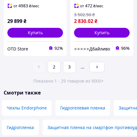
оригинального качества.
4983
472
от
₴
/мес
от
₴
/мес
(668645)
3 502
.50
₴
29 899
₴
2 830
.02
₴
Купить
Купить
92%
96%
OTD Store
⭐⭐⭐⭐⭐Дбайливо
1
2
3
...
Показано 1 - 29 товаров из 9000+
Смотри также
Чехлы Endorphone
Гидрогелевая пленка
Защитна
Гидропленка
Защитная пленка на смартфон противоу