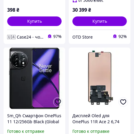
5066
от
₴
/мес
398
₴
30 399
₴
Купить
Купить
97%
92%
🇺🇦 Case24 - чохли та аксесуари для смартфонів та планшетів
OTD Store
Sm_Qh Смартфон OnePlus
Дисплей Oled для
11 12/256Gb Black (Global
OnePlus 11R Ace 2 6,74
Version) Sma_Rtko
дюйма черный с
Готово к отправке
Готово к отправке
сенсорным экраном