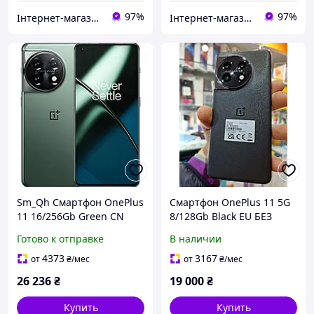
97%
97%
Інтернет-магазин "Гаджети"
Інтернет-магазин "Гаджети"
Sm_Qh Смартфон OnePlus
Смартфон OnePlus 11 5G
11 16/256Gb Green CN
8/128Gb Black EU БЕЗ
Sma_Rtko
КОРОБКИ
Готово к отправке
В наличии
4373
3167
от
₴
/мес
от
₴
/мес
26 236
₴
19 000
₴
Купить
Купить