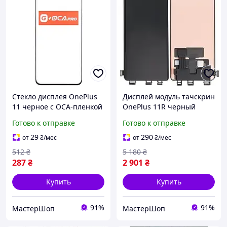
Стекло дисплея OnePlus
Дисплей модуль тачскрин
11 черное с OCA-пленкой
OnePlus 11R черный
оригинал G+OCA PRo
Amoled оригинал PRC
Готово к отправке
Готово к отправке
TianMa R1
29
290
от
₴
/мес
от
₴
/мес
512
₴
5 180
₴
287
₴
2 901
₴
Купить
Купить
91%
91%
МастерШоп
МастерШоп