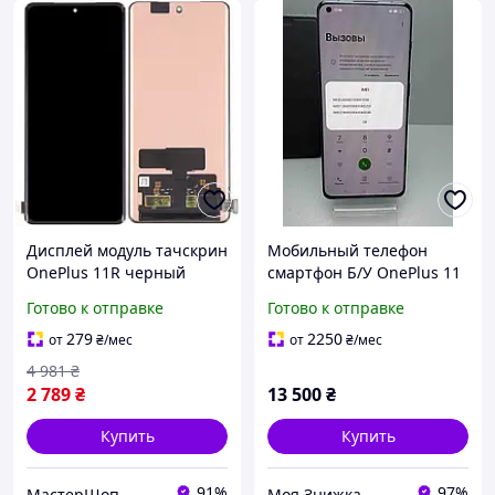
Дисплей модуль тачскрин
Мобильный телефон
OnePlus 11R черный
смартфон Б/У OnePlus 11
Amoled оригинал PRC
(PHB110) 12/256GB
Готово к отправке
Готово к отправке
TianMa R2
279
2250
от
₴
/мес
от
₴
/мес
4 981
₴
2 789
₴
13 500
₴
Купить
Купить
91%
97%
МастерШоп
Моя Знижка