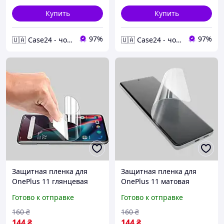
Купить
Купить
97%
97%
🇺🇦 Case24 - чохли та аксесуари для смартфонів та планшетів
🇺🇦 Case24 - чохли та аксесуари для смартфонів та планшетів
Защитная пленка для
Защитная пленка для
OnePlus 11 глянцевая
OnePlus 11 матовая
гидрогелевая пленка на
гидрогелевая пленка на
Готово к отправке
Готово к отправке
телефон ванплас 11
телефон ванплас 11
прозрачная x2p
матовая q0o
160
₴
160
₴
144
₴
144
₴