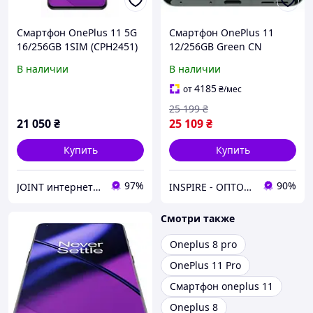
Смартфон OnePlus 11 5G
Смартфон OnePlus 11
16/256GB 1SIM (CPH2451)
12/256GB Green CN
Titan Black [NEW OB]
В наличии
В наличии
4185
от
₴
/мес
25 199
₴
21 050
₴
25 109
₴
Купить
Купить
97%
90%
JOINT интернет-магазин электроники
INSPIRE - ОПТОВІ ПРОДАЖІ ТА БЕЗГОТІВКА ДЛЯ БІЗНЕСУ
Смотри также
Oneplus 8 pro
OnePlus 11 Pro
Смартфон oneplus 11
Oneplus 8