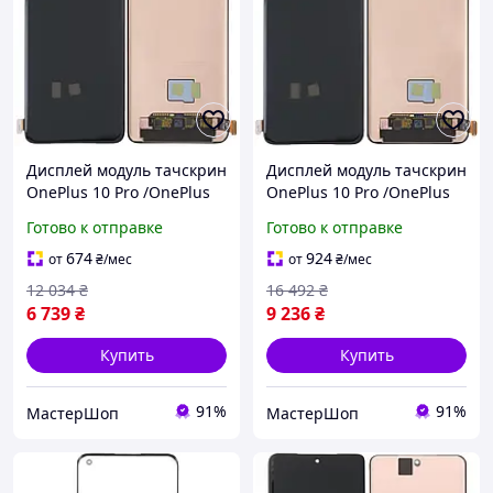
Дисплей модуль тачскрин
Дисплей модуль тачскрин
OnePlus 10 Pro /OnePlus
OnePlus 10 Pro /OnePlus
11 /Oppo Find X5 Pro
11 /Oppo Find X5 Pro
Готово к отправке
Готово к отправке
черный Amoled оригинал
черный Amoled оригинал
PRC
PRC переклеено стекло
674
924
от
₴
/мес
от
₴
/мес
12 034
₴
16 492
₴
6 739
₴
9 236
₴
Купить
Купить
91%
91%
МастерШоп
МастерШоп