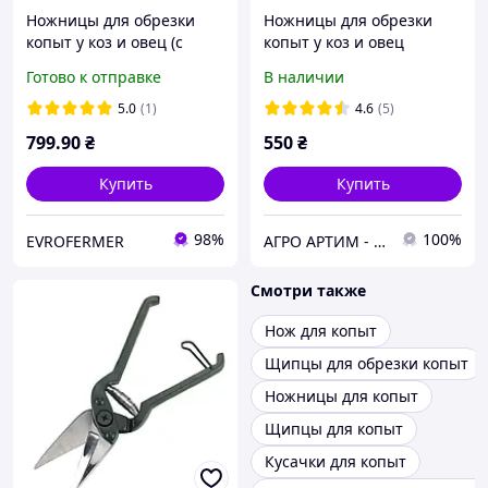
Ножницы для обрезки
Ножницы для обрезки
копыт у коз и овец (с
копыт у коз и овец
зубчатым лезвием) Farma
Готово к отправке
В наличии
5.0
(1)
4.6
(5)
799
.90
₴
550
₴
Купить
Купить
98%
100%
EVROFERMER
АГРО АРТИМ - Ветеринарное оборудование и препараты для животноводства и птицеводства
Смотри также
Нож для копыт
Щипцы для обрезки копыт
Ножницы для копыт
Щипцы для копыт
Кусачки для копыт