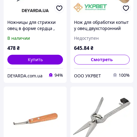
Ножницы для стрижки
Нож для обработки копыт
овец в форме сердца ,
у овец двухсторонний
Kerbl
Profi
В наличии
Недоступен
478
₴
645
.84
₴
Купить
Смотреть
94%
100%
DEYARDA.com.ua
ООО УКРВЕТ