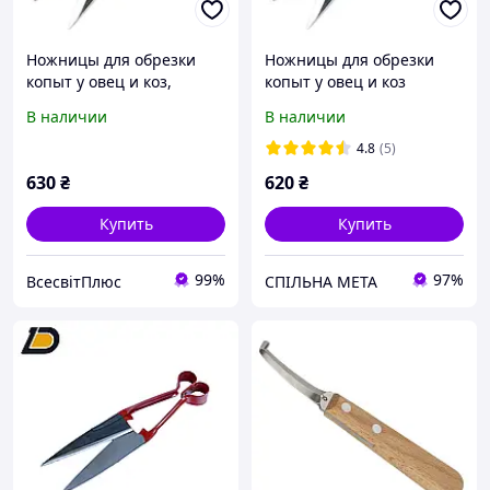
Ножницы для обрезки
Ножницы для обрезки
копыт у овец и коз,
копыт у овец и коз
лезвие с зубцами, Kerbl
(лезвие с зубцами)
В наличии
В наличии
4.8
(5)
630
₴
620
₴
Купить
Купить
99%
97%
ВсесвітПлюс
СПІЛЬНА МЕТА