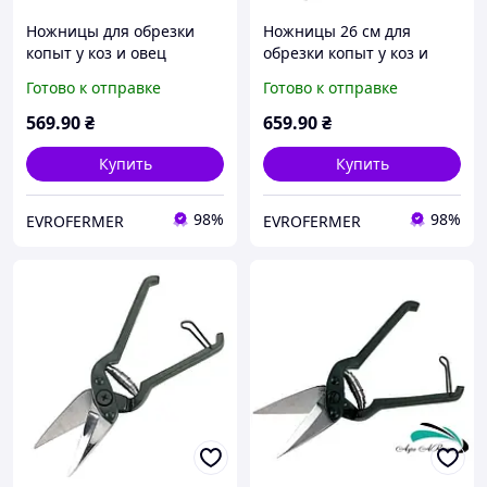
Ножницы для обрезки
Ножницы 26 см для
копыт у коз и овец
обрезки копыт у коз и
овец (с зубчатым
Готово к отправке
Готово к отправке
лезвием), Kerbl Германия
569
.90
₴
659
.90
₴
Купить
Купить
98%
98%
EVROFERMER
EVROFERMER