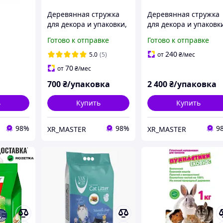
Деревянная стружка
Деревянная стружка
для декора и упаковки,
для декора и упаковк
робок,
наполнитель для
наполнитель для
Готово к отправке
Готово к отправке
подарков, деревянная
подарков, деревянна
шерсть, стружка для
шерсть, стружка для
240
5.0
(5)
от
₴
/мес
декора 5 кг
декора 20 кг
70
от
₴
/мес
700
₴/упаковка
2 400
₴/упаковка
ь
Купить
Купить
98%
98%
9
XR_MASTER
XR_MASTER