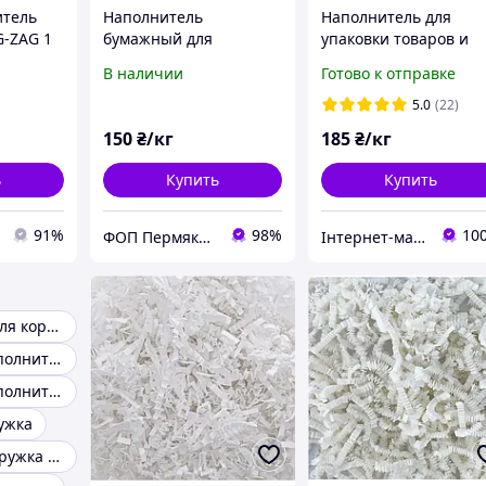
итель
Наполнитель
Наполнитель для
G-ZAG 1
бумажный для
упаковки товаров и
подарочных коробок,
декора: деревянная
В наличии
Готово к отправке
ля
крафт 1 кг
стружка /древесная
шерсть/, фасовка 1 кг
5.0
(22)
150
₴/кг
185
₴/кг
упить
ь
Купить
Купить
91%
98%
10
ФОП Пермякова Д.Ю.
Інтернет-магазин "PANNOCHKA"
Наполнитель для коробок
Древесный наполнитель 15 кг
Древесный наполнитель
ужка
Деревянная стружка наполнитель