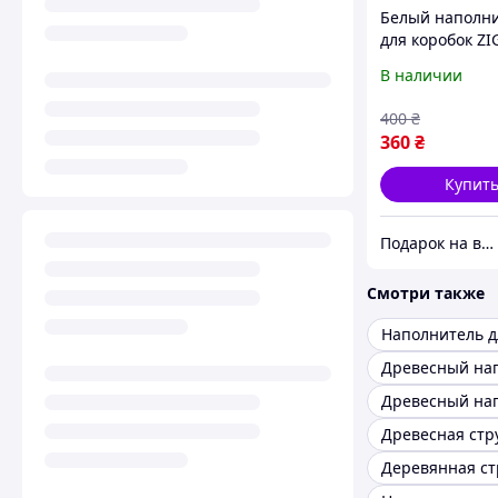
Белый наполн
для коробок ZI
кг | Бумажный
В наличии
наполнитель д
упаковки |
400
₴
Декоративный
360
₴
наполнитель к
Купит
Подарок на все праздники
Смотри также
Древесная стр