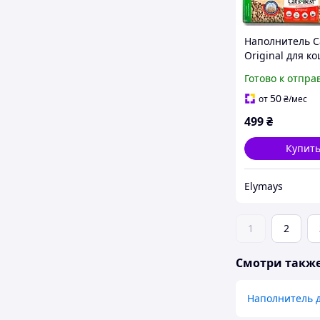
Наполнитель Ca
Original для к
туалета, древе
Готово к отпра
л/2.1 кг
50
от
₴
/мес
499
₴
Купит
Elymays
1
2
Смотри такж
Наполнитель 