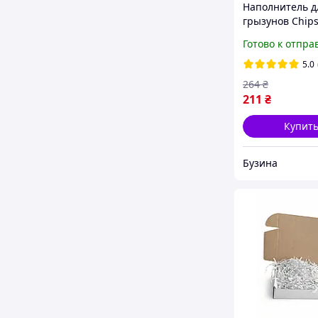
Наполнитель д
грызунов Chipsi
древесные опи
Готово к отпра
стружка (подст
хомяков и крол
5.0
15л 1кг
264
₴
211
₴
Купит
Бузина