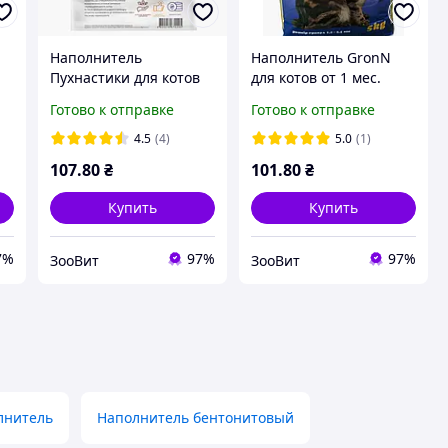
Наполнитель
Наполнитель GronN
Пухнастики для котов
для котов от 1 мес.
от 1 мес. премиум
премиум
Готово к отправке
Готово к отправке
з
бентонитовый (без
бентонитовый (аромат
аромата) 5 кг мелкая
лаванды) 5 кг средняя
4.5
(4)
5.0
(1)
фракция
фракция
107
.80
₴
101
.80
₴
Купить
Купить
7%
97%
97%
ЗооВит
ЗооВит
лнитель
Наполнитель бентонитовый