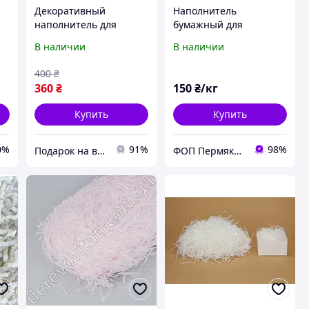
Декоративный
Наполнитель
наполнитель для
бумажный для
коробок белый ZIG-
подарочных коробок,
В наличии
В наличии
ZAG1кг| Бумажный
белый 1 кг
наполнитель купить
400
₴
Украина
360
₴
150
₴/кг
Купить
Купить
0%
91%
98%
Подарок на все праздники
ФОП Пермякова Д.Ю.