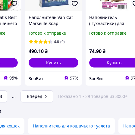
t s Best
Наполнитель Van Cat
Наполнитель
ошачьего
Marseille Soap
(Пухнастики) для
сный, 5
Perfumed
грызунов древесный
вке
Готово к отправке
Готово к отправке
бентонитовый для
эконом 1 кг опилок бе
кошек от 1 мес. аромат
аромата
4.8
(9)
марсельского мыла 10
490
.10
₴
74
.90
₴
кг средняя фракция
ь
Купить
Купить
95%
97%
9
ЗооВит
ЗооВит
3
...
Вперед
Показано 1 - 29 товаров из 3000+
е
для кошек
Наполнитель для кошачьего туалета
Напо