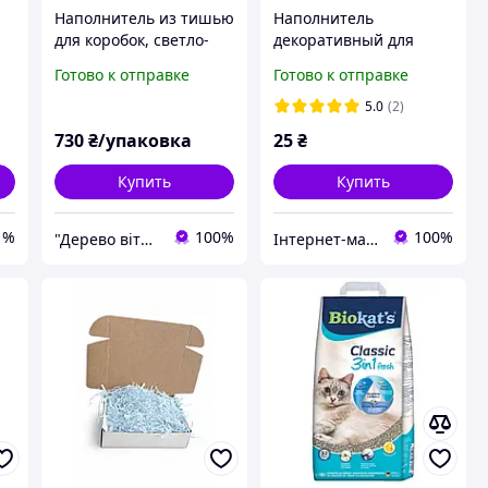
Наполнитель из тишью
Наполнитель
-
для коробок, светло-
декоративный для
ль
розовый, 1 кг
упаковки подарков и
Готово к отправке
Готово к отправке
товаров : бумажный,
белый 25 грамм /
5.0
(2)
упаковка/
730
₴/упаковка
25
₴
Купить
Купить
1%
100%
100%
"Дерево вітань", інтернет-магазин
Інтернет-магазин "PANNOCHKA"