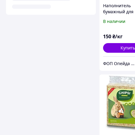
Наполнитель
бумажный для
подарочных ко
В наличии
крафт 1 кг
150
₴/кг
Купит
ФОП Опейда Е.В