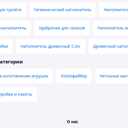
ля туалета
Гигиенический наполнитель
Наполнитель
наполнитель
Удобрение для газонов
Наполнитель м
обки
Наполнитель древесный 5.2кг
Древесный напол
категории
я изготовления игрушек
Холлофайбер
Нетканые ма
оробки и пакеты
О нас