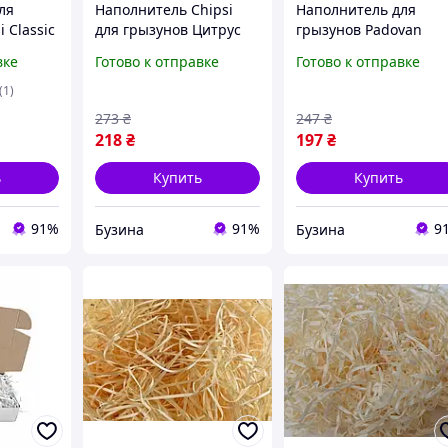
ля
Наполнитель Chipsi
Наполнитель для
 Classic
для грызунов Цитрус
грызунов Padovan
лки
гигиенический опилок
Ocean fresh air 1 кг
вке
Готово к отправке
Готово к отправке
илка для
15 л/1 кг
8001254000763 mayak
иков)
(1)
273
₴
247
₴
218
₴
197
₴
ь
Купить
Купить
91%
91%
9
Бузина
Бузина