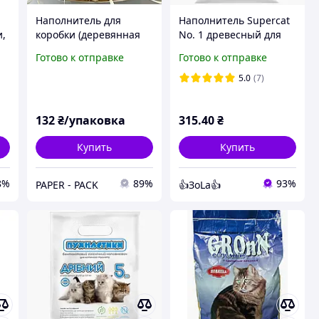
Наполнитель для
Наполнитель Supercat
и,
коробки (деревянная
No. 1 древесный для
стружка) 0,5кг/уп
кошек от 1 мес. без
Готово к отправке
Готово к отправке
я
аромата 13 кг мелкая
фракция
5.0
(7)
132
₴/упаковка
315
.40
₴
Купить
Купить
8%
89%
93%
PAPER - PACK
👍ЗоLa👍