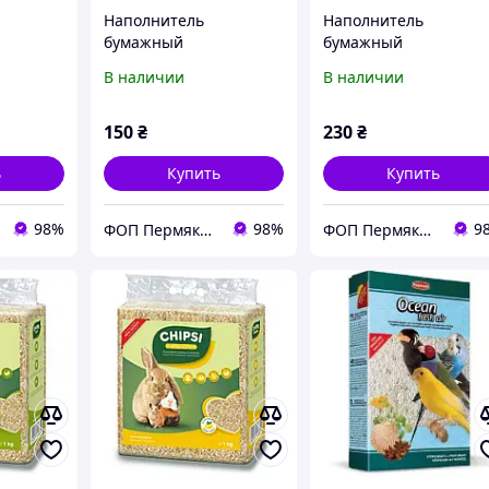
Наполнитель
Наполнитель
бумажный
бумажный
робок,
декоративный для
декоративный для
В наличии
В наличии
подарочных коробок
подарочных коробок
кремово-белый 1кг
пастельно-зеленый 1
150
₴
230
₴
ь
Купить
Купить
98%
98%
9
ФОП Пермякова Д.Ю.
ФОП Пермякова Д.Ю.