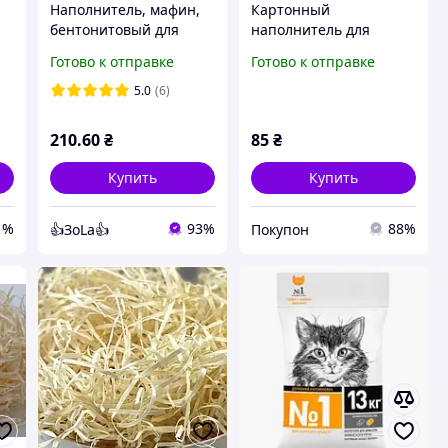
Наполнитель, мафин,
Картонный
бентонитовый для
наполнитель для
кошек от 1 мес.
коробок 0,5 кг
Готово к отправке
Готово к отправке
гипоаллергенный
крупный 3.9 кг
5.0
(6)
большая фракция
210
.60
₴
85
₴
Купить
Купить
1%
93%
88%
👍ЗоLa👍
Покупон