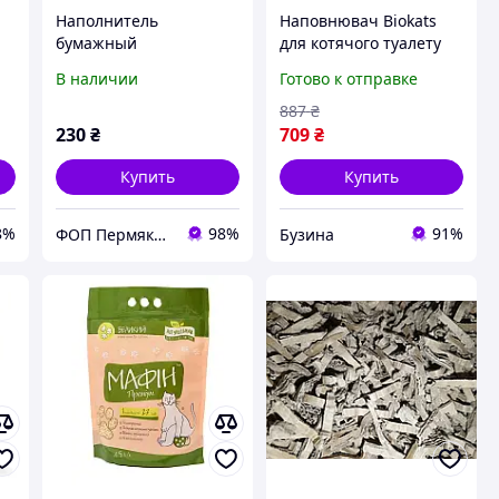
Наполнитель
Наповнювач Biokats
бумажный
для котячого туалету
декоративный для
Classic Fresh 3in1
В наличии
Готово к отправке
подарочных коробок
Cotton Blossom
кг
пастельно-голубой 1кг
бентонітовий 10 кг
887
₴
mayak
230
₴
709
₴
Купить
Купить
8%
98%
91%
ФОП Пермякова Д.Ю.
Бузина