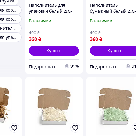
тружка
Наполнитель для
Наполнитель
Наполнитель для коробок древесная стружка
упаковки белый ZIG-
бумажный белый ZIG
ZAG 1кг | Наполнитель
ZAG 1кг | Наполните
Наполнитель для коробок тишью
В наличии
В наличии
для коробок Украина |
для подарочных
Цветной наполнитель для коробок
Бумажный
коробок | Купить
400
₴
400
₴
наполнитель
наполнитель
Наполнитель для упаковки
360
₴
360
₴
Купить
Купить
91%
9
Подарок на все праздники
Подарок на все праздники