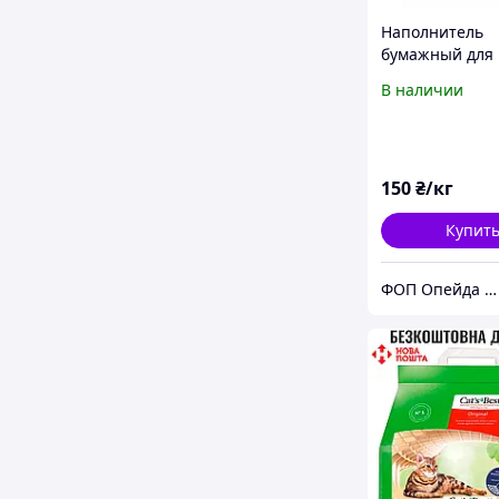
Наполнитель
бумажный для
подарочных ко
В наличии
белый 1 кг
150
₴/кг
Купит
ФОП Опейда Е.В