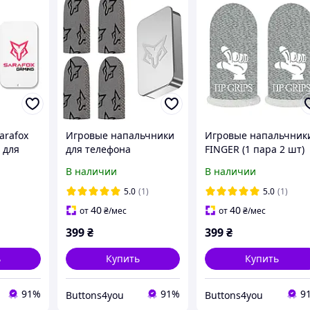
arafox
Игровые напальчники
Игровые напальчник
 для
для телефона
FINGER (1 пара 2 шт)
bg пубг
смартфона Sarafox C2
для игр на телефоне
В наличии
В наличии
игр pubg пабг пубг call
смартфоне планшете
овые (2
of duty delta force
pubg пабг пубг stando
5.0
(1)
5.0
(1)
mobile
2
40
40
от
₴
/мес
от
₴
/мес
399
₴
399
₴
ь
Купить
Купить
91%
91%
9
Buttons4you
Buttons4you