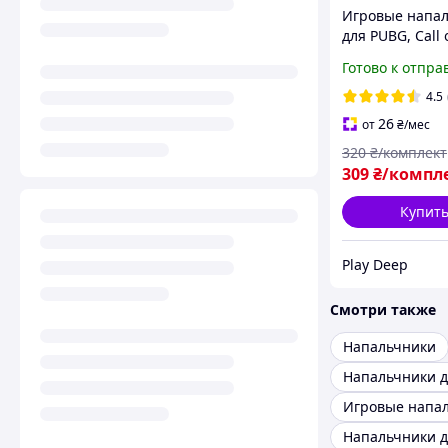
Игровые напа
для PUBG, Call 
т.д. | 4 шт +
Готово к отпра
металлическая
серебряная ко
4.5
26
от
₴
/мес
320
₴/комплект
309
₴/компл
Купит
Play Deep
Смотри также
Напальчники
Напальчники д
Игровые напа