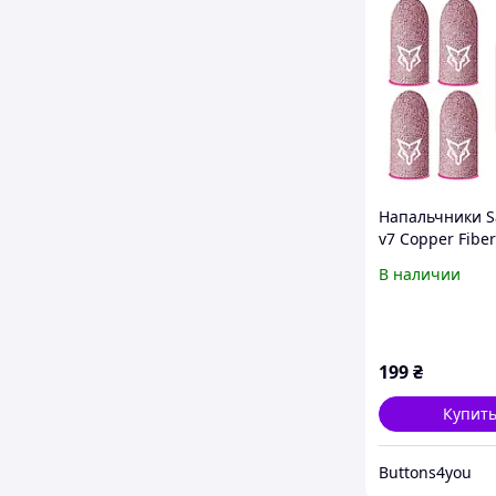
Напальчники S
v7 Copper Fiber
игры в пабг pu
В наличии
на телефоне
смартфоне роз
напальчника)
199
₴
Купит
Buttons4you