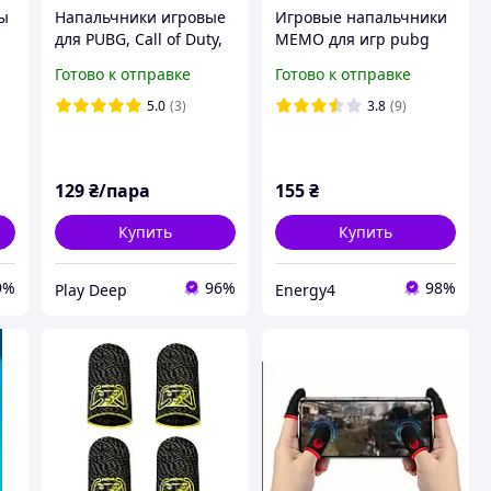
ры
Напальчники игровые
Игровые напальчники
для PUBG, Call of Duty,
MEMO для игр pubg
Free Fire, Roblox |
mobile call of duty
Готово к отправке
Готово к отправке
ы
Красные
standoff 2 серые
,
5.0
(3)
3.8
(9)
129
₴/пара
155
₴
Купить
Купить
9%
96%
98%
Play Deep
Energy4