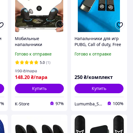
и
Мобильные
Напальчники для игр
напальчники
PUBG, Call of duty, Free
"Призрак" для Pubg
Fire, Standoff 2 / 2 шт.
Готово к отправке
Готово к отправке
mobile 1 пара
(1 пара) и кейс для
хранения
5.0
(1)
190
₴/пара
148
.20
₴/пара
250
₴/комплект
Купить
Купить
7%
97%
100%
K-Store
Lumumba_SHOP