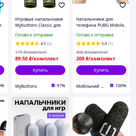
Игровые напальчники
Напальчники для
e
Mybuttons Classic для
телефона PUBG Mobile,
игр на телефоне
4 шт. (2 пары)
Готово к отправке
Готово к отправке
планшете pubg пубг
ультротонкие черные
пабг 2 пары Черный с
4.5
(2)
5.0
(1)
желтым
179
₴/комплект
400
₴/комплект
89
.50
₴/комплект
200
₴/комплект
Купить
Купить
0%
97%
100%
MyButtons
Мобільний GAMER