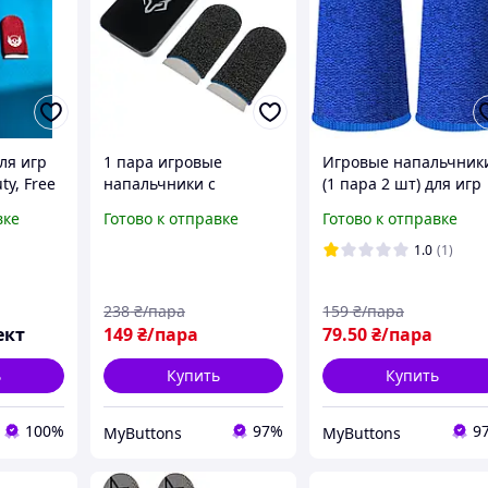
ля игр
1 пара игровые
Игровые напальчник
ty, Free
напальчники с
(1 пара 2 шт) для игр
шт. ( 1
нейлоном от пота для
на телефоне
вке
Готово к отправке
Готово к отправке
ля
телефона смартфона
смартфоне планшети
планшета pubg mobile
pubg пабг пубг stando
1.0
(1)
standoff 2 пабг пубг
2 cod
238
₴/пара
159
₴/пара
ект
149
₴/пара
79
.50
₴/пара
ь
Купить
Купить
100%
97%
9
MyButtons
MyButtons