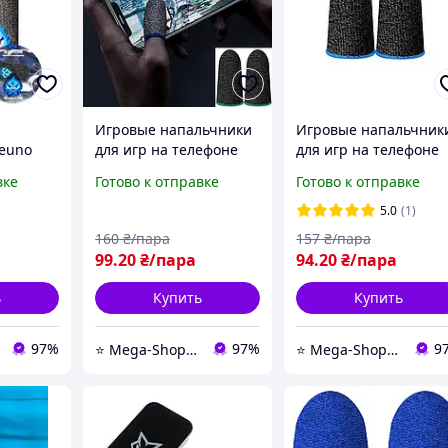
Игровые напальчники
Игровые напальчник
euno
для игр на телефоне
для игр на телефоне
 mobile
JooD-GG5 1 пара
Noi-AE3B 1 пара
вке
Готово к отправке
Готово к отправке
ичные
Мобильные
Мобильные
ля игры
напальчники для
напальчники для
5.0
(1)
сенсорных экранов
сенсорных экранов
160
₴/пара
157
₴/пара
PUBG Mobil
PUBG Mobil
99
.20
₴/пара
94
.20
₴/пара
ь
Купить
Купить
97%
97%
9
⭐️ Mega-ShopUA.com.ua
⭐️ Mega-ShopUA.com.ua