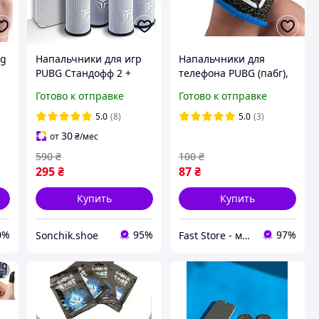
bg
Напальчники для игр
Напальчники для
PUBG Стандофф 2 +
телефона PUBG (пабг),
металлическая чёрный
аксессуар для
Готово к отправке
Готово к отправке
кейс Напальчники для
геймпада, геймерские
игр на телефоне Shezi
тканевые для PUBG,
5.0
(8)
5.0
(3)
S04
мягкие
30
от
₴
/мес
590
₴
100
₴
295
₴
87
₴
Купить
Купить
0%
95%
97%
Sonchik.shoe
Fast Store - магазин аксессуаров и гаджетов