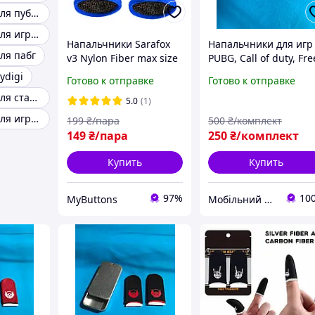
Напальчники для пубг мобайл
Напальчники для игр 4 штуки
Напальчники Sarafox
Напальчники для игр
ля пабг
v3 Nylon Fiber max size
PUBG, Call of duty, Fre
большой размер для
Fire зеленые , 2 шт. (1
ydigi
Готово к отправке
Готово к отправке
игры на телефоне пабг
пара) и кейс для
Напальчники для стандофф 2
pubg mobile пубг
хранения
5.0
(1)
Напальчники для игр на телефоне
199
₴/пара
500
₴/комплект
149
₴/пара
250
₴/комплект
Купить
Купить
97%
10
MyButtons
Мобільний GAMER