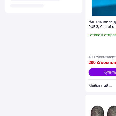
Напальчники д
PUBG, Call of du
Fire красные, 2 
Готово к отпра
пара ) и кейс д
хранения
400
₴/комплект
200
₴/компл
Купит
Мобільний GAMER