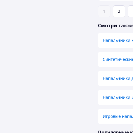
1
2
Смотри такж
Напальчники 
Синтетические
Напальчники д
Напальчники 
Игровые напа
Популярные 