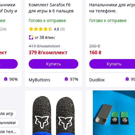
льчники
Комплект Sarafox F6
Напальчники для иг
of Duty и
для игры в 6 пальцев
на телефоне.
игровые триггеры
Геймерские
вке
Готово к отправке
Готово к отправке
напальчники для
напальчники для игр
робка
телефона PUBG
PUBG, CoD, Standoff 2
(24)
4.8
(9)
Standoff 2 COD Mobile
Mobile Fortnite
38
от
₴
/мес
419
₴/комплект
200
₴
ект
379
₴/комплект
160
₴
ь
Купить
Купить
96%
97%
9
MyButtons
DuoBox
ля игр
льчники
Напальчники для телефона