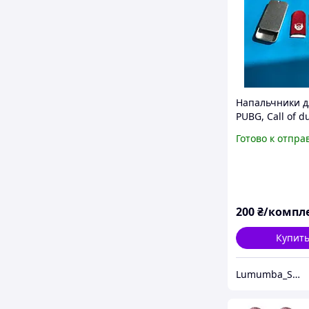
Напальчники д
PUBG, Call of du
Fire красные, 2 
Готово к отпра
пара ) и кейс д
хранения
200
₴/компл
Купит
Lumumba_SHOP