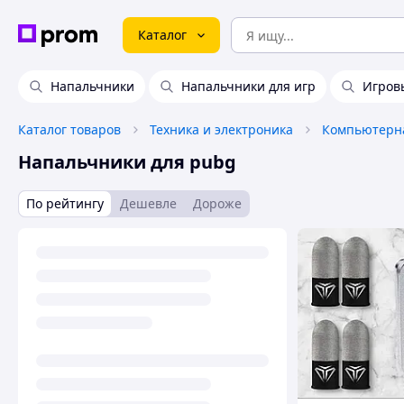
Каталог
Напальчники
Напальчники для игр
Игров
Каталог товаров
Техника и электроника
Компьютерна
Напальчники для pubg
По рейтингу
Дешевле
Дороже