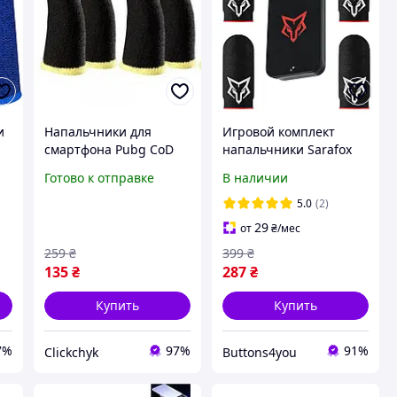
и
Напальчники для
Игровой комплект
смартфона Pubg CoD
напальчники Sarafox
Choice 4 штуки Черный
Wasp Feelers v6 2 пары
Готово к отправке
В наличии
( 4 шт. ) та бокс для
ff
хранения
5.0
(2)
29
от
₴
/мес
259
₴
399
₴
135
₴
287
₴
Купить
Купить
7%
97%
91%
Clickchyk
Buttons4you