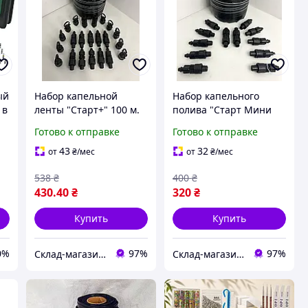
ый
Набор капельной
Набор капельного
 в
ленты "Старт+" 100 м.
полива "Старт Мини
100 м".
Готово к отправке
Готово к отправке
ая
43
32
от
₴
/мес
от
₴
/мес
538
₴
400
₴
430
.40
₴
320
₴
Купить
Купить
0%
97%
97%
Склад-магазин "Свояк Group".
Склад-магазин "Свояк Group".