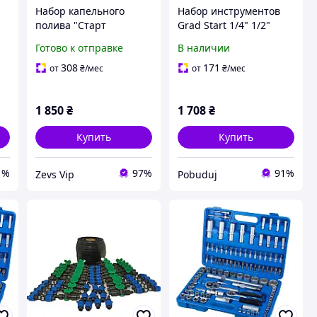
Набор капельного
Набор инструментов
полива "Старт
Grad Start 1/4" 1/2"
Professional 400м".
72шт (6003145)
Готово к отправке
В наличии
Капельная лента,
краники, заглушки,
308
171
от
₴
/мес
от
₴
/мес
ремонтники.
1 850
₴
1 708
₴
Купить
Купить
1%
97%
91%
Zevs Vip
Pobuduj