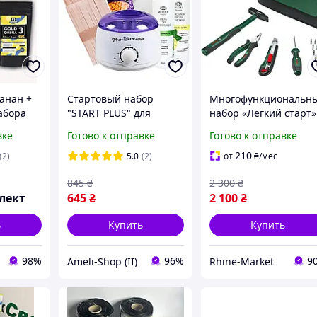
анан +
Стартовый набор
Многофункциональн
абора
"START PLUS" для
набор «Легкий старт»
тарт
депиляции воском с
сумке (14 шт.)
вке
Готово к отправке
Готово к отправке
баночным воскоплавом
практичная и прочн
AS
коллекция базовых
210
(2)
5.0
(2)
от
₴
/мес
инструментов
845
₴
2 300
₴
лект
645
₴
2 100
₴
ь
Купить
Купить
98%
96%
9
Ameli-Shop (II)
Rhine-Market