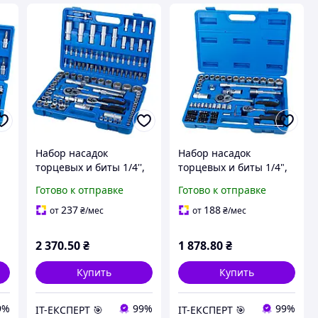
Набор насадок
Набор насадок
торцевых и биты 1/4'',
торцевых и биты 1/4",
1/2'; 108шт Start GRAD
1/2" 72шт Start GRAD
Готово к отправке
Готово к отправке
(6003205)
(6003145)
237
188
от
₴
/мес
от
₴
/мес
2 370
.50
₴
1 878
.80
₴
Купить
Купить
9%
99%
99%
ІТ-ЕКСПЕРТ 🎯
ІТ-ЕКСПЕРТ 🎯