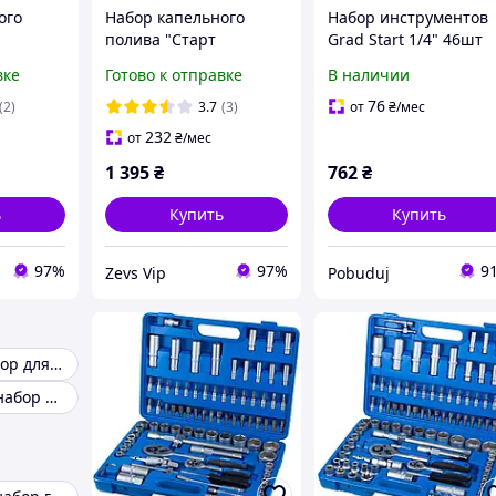
ого
Набор капельного
Набор инструментов
полива "Старт
Grad Start 1/4" 46шт
м".
Professional 300м".
(6003015)
вке
Готово к отправке
В наличии
та,
Капельная лента,
шки,
краники, заглушки,
76
(2)
3.7
(3)
от
₴
/мес
ремонтники.
232
от
₴
/мес
1 395
₴
762
₴
ь
Купить
Купить
97%
97%
9
Zevs Vip
Pobuduj
Стартовый набор для маникюра для начинающих
Маникюрный набор для начинающих