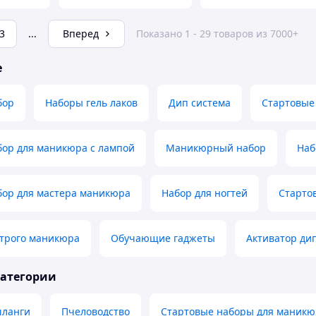
3
...
Вперед
Показано 1 - 29 товаров из 7000+
е
бор
Наборы гель лаков
Дип система
Стартовые
бор для маникюра с лампой
Маникюрный набор
Наб
бор для мастера маникюра
Набор для ногтей
Старто
строго маникюра
Обучающие гаджеты
Активатор ди
категории
шланги
Пчеловодство
Стартовые наборы для маникю