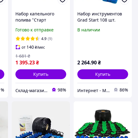
Набор капельного
Набор инструментов
полива "Старт
Grad Start 108 шт.
Professional 300м".
(6003205)
Готово к отправке
В наличии
Капельная лента,
краники, заглушки,
4.9
(9)
ремонтники.
140
от
₴
/мес
1 681
₴
1 395
.23
₴
2 264
.90
₴
Купить
Купить
1%
98%
86%
Склад-магазин " Свояк "
Интернет - Магазин "Ромб"