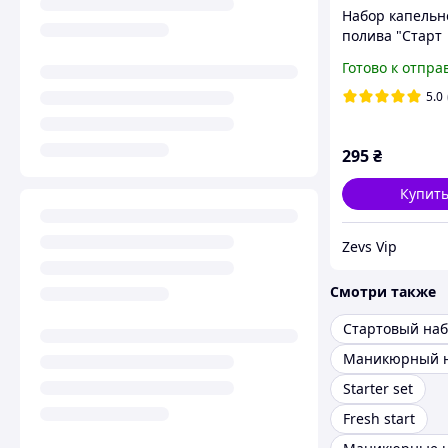
Набор капельн
полива "Старт
Professional 50
Готово к отпра
Капельная лен
краники, заглу
5.0
ремонтники.
295
₴
Купит
Zevs Vip
Смотри также
Starter set
Fresh start