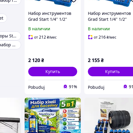
Маникюрные набор германия
Набор инструментов
Набор инструментов
et
Grad Start 1/4" 1/2"
Grad Start 1/4" 1/2"
94шт (6003175)
108шт (6003205)
В наличии
В наличии
Стартовые наборы Starter kit
212
216
от
₴
/мес
от
₴
/мес
Маникюрный набор профи
2 120
₴
2 155
₴
Купить
Купить
91%
9
Pobuduj
Pobuduj