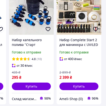
Набор капельного
Набор Complete Start 2
ал
полива "Старт
для маникюра с UV/LED
Professional 50м".
лампой 48 Вт,
Готово к отправке
Готово к отправке
Капельная лента,
фрезером 45 000 об/
краники, заглушки,
мин и вытяжкой
400
4.8
(10)
от
₴
/мес
ремонтники.
30
от
₴
/мес
435
₴
2 899
₴
295
₴
2 399
₴
Купить
Купить
7%
98%
96%
Склад-магазин " Свояк "
Ameli-Shop (II)