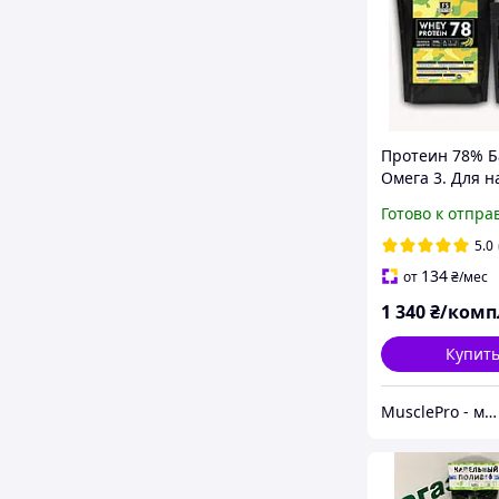
Протеин 78% Б
Омега 3. Для н
масси,легкий с
Готово к отпра
5.0
134
от
₴
/мес
1 340
₴/комп
Купит
MusclePro - магазин спортивного питания