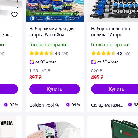
Набор химии для для
Набор капельного
шетка,
старта бассейна
полива "Старт
 для
AquaDoctor Super Kit 5
Professional 100м".
вке
Готово к отправке
Готово к отправке
овей,
в 1 до 30 м³ (хлор,
Капельная лента,
, масажа
альгицид, коагулянт,
краники, заглушки,
(4)
4.9
(24)
4.8
(45)
pH минус,
ремонтники.
90
50
от
₴
/мес
от
₴
/мес
1 281
.43
₴
820
₴
897
₴
495
₴
ь
Купить
Купить
92%
99%
9
Golden Pool 🦋
Склад-магазин " Свояк "