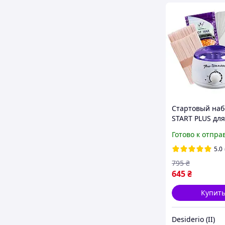
Стартовый наб
START PLUS для
депиляции и э
Готово к отпра
воском и воск
DE
5.0
795
₴
645
₴
Купит
Desiderio (II)