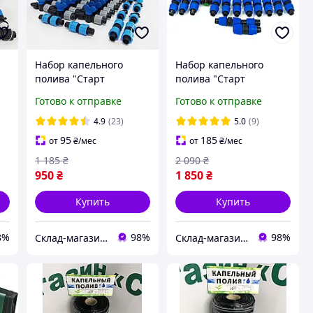
Набор капельного
Набор капельного
полива "Старт
полива "Старт
Professional 200м".
Professional 400м".
Готово к отправке
Готово к отправке
Капельная лента,
Капельная лента,
краники, заглушки,
краники, заглушки,
4.9
(23)
5.0
(9)
ремонтники.
ремонтники.
95
185
от
₴
/мес
от
₴
/мес
1 185
₴
2 090
₴
950
₴
1 850
₴
Купить
Купить
8%
98%
98%
Склад-магазин " Свояк "
Склад-магазин " Свояк "