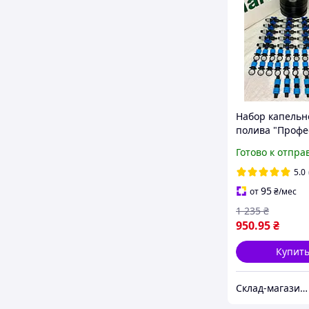
Набор капельн
полива "Профе
200 м".
Готово к отпра
5.0
95
от
₴
/мес
1 235
₴
950
.95
₴
Купит
Склад-магазин "Свояк Group".