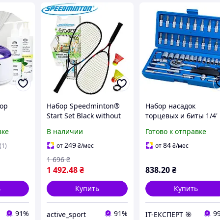
ор
Набор Speedminton®
Набор насадок
Start Set Black without
торцевых и биты 1/4'
пиляции
cover
46шт Start GRAD
вке
В наличии
Готово к отправке
оплавом
(6003015)
249
84
(1)
от
₴
/мес
от
₴
/мес
1 696
₴
1 492
.48
₴
838
.20
₴
ь
Купить
Купить
91%
91%
9
active_sport
ІТ-ЕКСПЕРТ 🎯