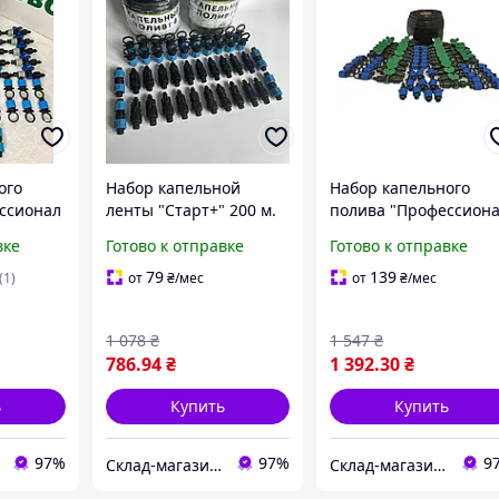
ого
Набор капельной
Набор капельного
ссионал
ленты "Старт+" 200 м.
полива "Профессион
300 м".
вке
Готово к отправке
Готово к отправке
79
139
(1)
от
₴
/мес
от
₴
/мес
1 078
₴
1 547
₴
786
.94
₴
1 392
.30
₴
ь
Купить
Купить
97%
97%
9
Склад-магазин "Свояк Group".
Склад-магазин "Свояк Group".