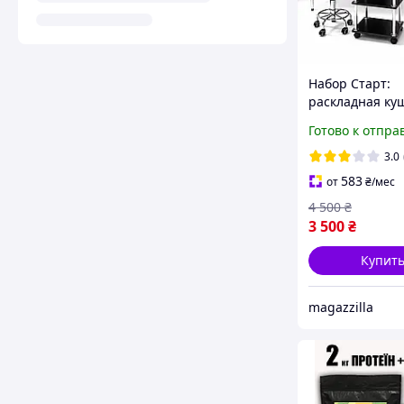
Набор Старт:
раскладная ку
стул, этажерка
Готово к отпра
шугаринга, бр
салон красоты
3.0
583
от
₴
/мес
4 500
₴
3 500
₴
Купит
magazzilla