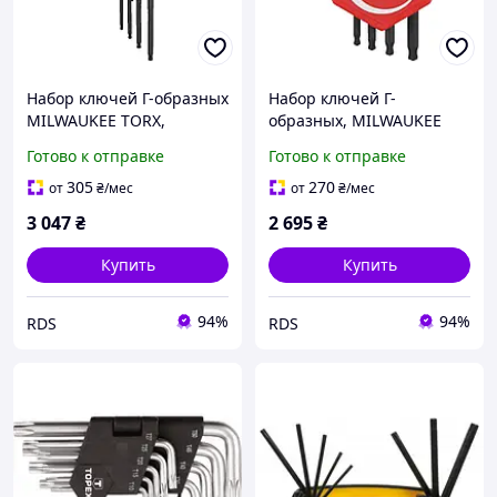
Набор ключей Г-образных
Набор ключей Г-
MILWAUKEE TORX,
образных, MILWAUKEE
(T8/T9/T10/T15/T20/T25/T2
Torx Compact,
Готово к отправке
Готово к отправке
7/T30/T40) (9 шт.)
пластиковый холдер,
(4932492693)
(T8/T9/T10/ T15/ T20/T25
305
270
от
₴
/мес
от
₴
/мес
/T27/T30/T40) (9 шт.)
3 047
₴
2 695
₴
(4932492703)
Купить
Купить
94%
94%
RDS
RDS