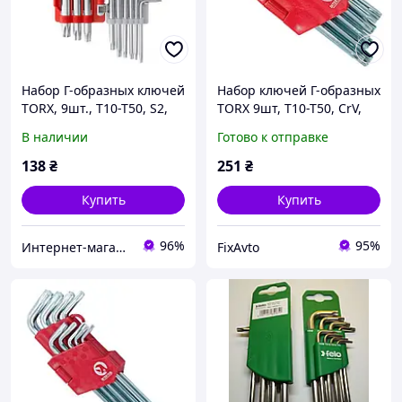
Набор Г-образных ключей
Набор ключей Г-образных
TORX, 9шт., Т10-Т50, S2,
TORX 9шт, Т10-Т50, CrV,
PROF INTERTOOL HT-1821
Small, MB-HT-0607
В наличии
Готово к отправке
138
₴
251
₴
Купить
Купить
96%
95%
Интернет-магазин "Novida"
FixAvto