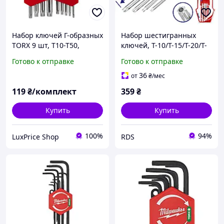
Набор ключей Г-образных
Набор шестигранных
TORX 9 шт, Т10-Т50,
ключей, T-10/T-15/T-20/T-
Intertool HT-0604
25/T-27/T-30/T-40/T-45/T-
Готово к отправке
Готово к отправке
50, Torx, EMTOP, 9 шт.
(EHKY3091)
36
от
₴
/мес
119
₴/комплект
359
₴
Купить
Купить
100%
94%
LuxPrice Shop
RDS