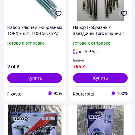
Набор ключей Г-образных
Набор Г-образных
TORX 9 шт, Т10-Т50, Cr-V,
Звездочек Torx ключей с
Big, MB-HT-0608
шаровым окончанием
Готово к отправке
Готово к отправке
Felo 8 шт Torx T9-T40
34808011
76
от
₴
/мес
850
₴
274
₴
765
₴
Купить
Купить
95%
100%
FixAvto
Routerbits