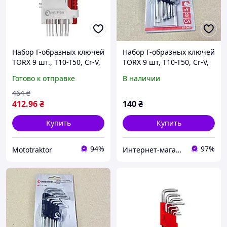
Набор Г-образных ключей
Набор Г-образных ключей
TORX 9 шт., Т10-Т50, Cr-V,
TORX 9 шт, Т10-Т50, Cr-V,
Small INTERTOOL
Small INTERTOOL HT-0607
Готово к отправке
В наличии
464
₴
412
.96
₴
140
₴
Купить
Купить
94%
97%
Mototraktor
Интернет-магазин "Деталион"