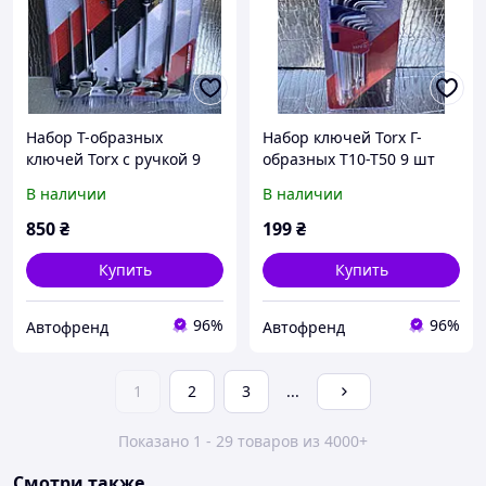
Набор T-образных
Набор ключей Torx Г-
ключей Torx с ручкой 9
образных Т10-Т50 9 шт
шт. YATO YT-05615
YATO YT-0511
В наличии
В наличии
850
₴
199
₴
Купить
Купить
96%
96%
Автофренд
Автофренд
1
2
3
...
Показано 1 - 29 товаров из 4000+
Смотри также