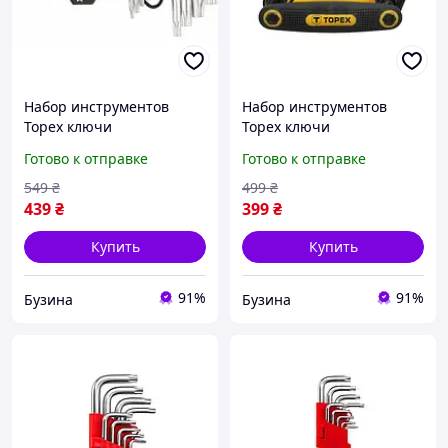
Набор инструментов
Набор инструментов
Topex ключи
Topex ключи
шестигранные Torx T10-
шестигранные Torx T9-
Готово к отправке
Готово к отправке
T50, набор 9 шт.*1 уп.
T40, набор 8 шт. 35D959
35D960 buzyna
buzyna
549
₴
499
₴
439
₴
399
₴
Купить
Купить
91%
91%
Бузина
Бузина