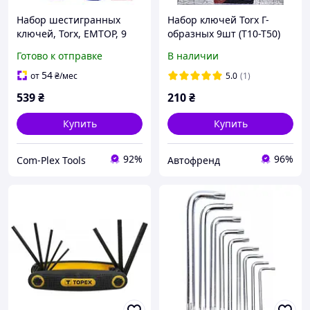
Набор шестигранных
Набор ключей Torx Г-
ключей, Torx, EMTOP, 9
образных 9шт (T10-T50)
шт. (ETHW6061)
YATO YT-0512
Готово к отправке
В наличии
54
от
₴
/мес
5.0
(1)
539
₴
210
₴
Купить
Купить
92%
96%
Com-Plex Tools
Автофренд