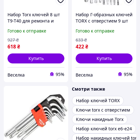
Набор Torx ключей 8 шт
Набор Г-образных ключей
T9-T40 для ремонта и
TORX с отверстием 9 шт
сборки удобные
для ремонта автомобилей
Готово к отправке
Готово к отправке
инструменты для дома и
и электроники FLAME
работы FLAME
927
₴
633
₴
618
₴
422
₴
Купить
Купить
95%
95%
Веселка
Веселка
Смотри также
Набор ключей TORX
Ключи torx с отверстием
Ключи накидные Torx
Набор ключей torx е6-е24
Набор накидных ключей torx