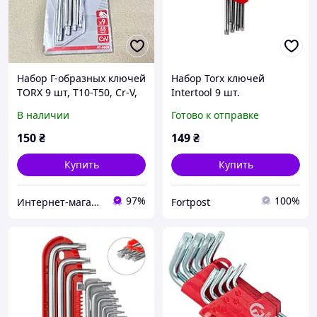
Набор Г-образных ключей
Набор Torx ключей
TORX 9 шт, Т10-Т50, Cr-V,
Intertool 9 шт.
Big INTERTOOL HT-0608
удлиненные (HT-0608)
В наличии
Готово к отправке
150
₴
149
₴
Купить
Купить
97%
100%
Интернет-магазин "Деталион"
Fortpost