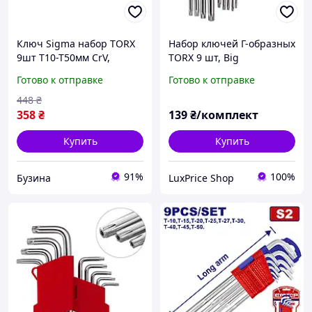
Ключ Sigma набор TORX
Набор ключей Г-образных
9шт T10-T50мм CrV,
TORX 9 шт, Big
средние с отверстием
INTERTOOL HT-0606
Готово к отправке
Готово к отправке
4022221 buzyna
448
₴
358
₴
139
₴/комплект
Купить
Купить
91%
100%
Бузина
LuxPrice Shop