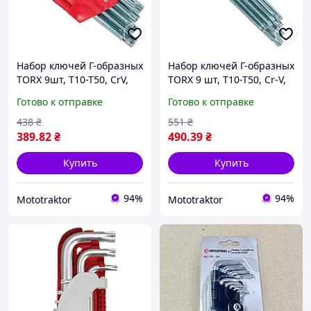
Набор ключей Г-образных
Набор ключей Г-образных
TORX 9шт, Т10-Т50, CrV,
TORX 9 шт, Т10-Т50, Cr-V,
Small
Big
Готово к отправке
Готово к отправке
438
₴
551
₴
389
.82
₴
490
.39
₴
Купить
Купить
94%
94%
Mototraktor
Mototraktor