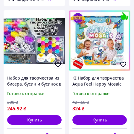
Набор для творчества из
KI Набор для творчества
бисера, бусин и бусинок в
Aqua Feel Happy Mosaic
кейсе - 21 цвет, буквы,
16 цветов бусинок
Готово к отправке
Готово к отправке
леска, ножницы, набор
мозаика для детей от 5
для браслетов NTN
лет рукоделие FIR41_R
300
₴
427
.68
₴
245
.92
₴
324
₴
Купить
Купить