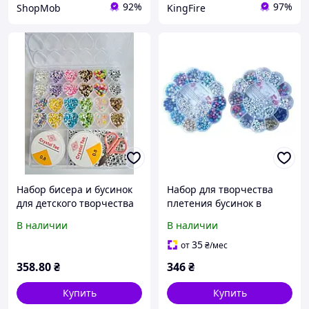
92%
97%
ShopMob
KingFire
Набор бисера и бусинок
Набор для творчества
для детского творчества
плетения бусинок в
форме цветка с буквами и
В наличии
В наличии
фигурными бусинами для
детей от 5 лет
35
от
₴
/мес
358
.80
₴
346
₴
Купить
Купить