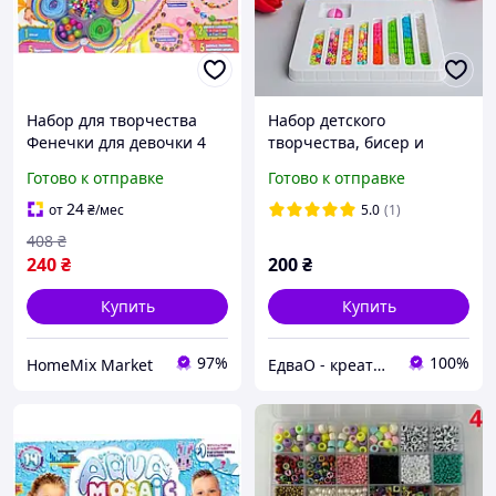
Набор для творчества
Набор детского
Фенечки для девочки 4
творчества, бисер и
нити 24 бусинки Украина
бусинки для девочек,
Готово к отправке
Готово к отправке
Danko Toys HM-11773
бусинки для браслетиков
24
от
₴
/мес
5.0
(1)
408
₴
240
₴
200
₴
Купить
Купить
97%
100%
HomeMix Market
ЕдваО - креативные игрушки