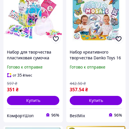
Набор для творчества
Набор креативного
пластиковая сумочка
творчества Danko Toys 16
украшения наклейки
цветов бусинок для детей
Готово к отправке
Готово к отправке
бусинки браслета 1 шт
Різнокольоровий Strateg
35
от
₴
/мес
FK-13124
597
₴
442
.50
₴
351
₴
357
.54
₴
Купить
Купить
96%
96%
КомфортШоп
BestMix