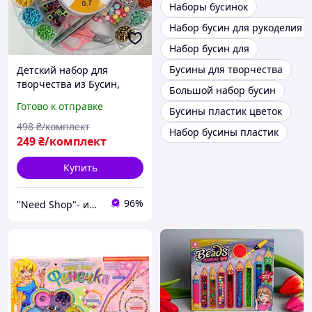
Наборы бусинок
Набор бусин для рукоделия
Набор бусин для
Бусины для творчества
Детский набор для
творчества из Бусин,
Большой набор бусин
Набор бисера бусинки в
Готово к отправке
Бусины пластик цветок
коробке, Набор бусинок
498
₴/комплект
Набор бусины пластик
249
₴/комплект
Купить
96%
"Need Shop"- интернет-магазин