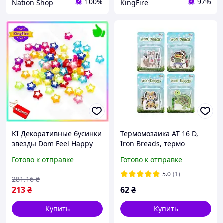
100%
97%
Nation Shop
KingFire
KI Декоративные бусинки
Термомозаика AT 16 D,
звезды Dom Feel Happy
Iron Breads, термо
Busin акриловые для
мозаика, детский набор
Готово к отправке
Готово к отправке
творчества скрапбукинг
для творчества, бусинки,
набор 120 шт FIR41_R
трафарет
5.0
(1)
281
.16
₴
213
₴
62
₴
Купить
Купить