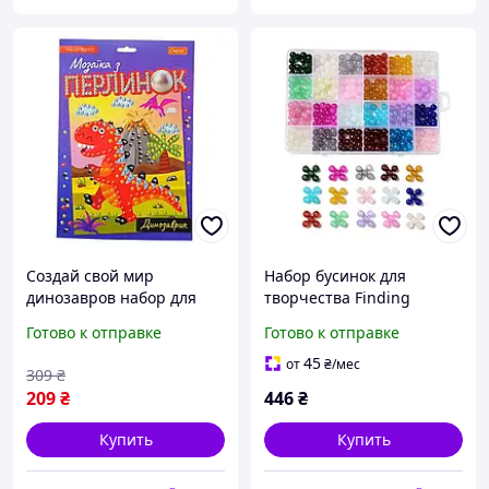
Создай свой мир
Набор бусинок для
динозавров набор для
творчества Finding
творчества с жемчужной
Органайзер стеклянные
Готово к отправке
Готово к отправке
мозаикой и
бусины шарики 8 мм 24
самоклеящимися
пастельных цвета
45
от
₴
/мес
309
₴
бусинами
Различные цв
209
₴
446
₴
Купить
Купить