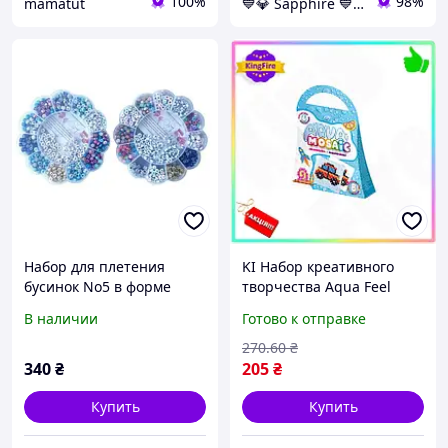
100%
98%
mamatut
💙💎 Sapphire 💙💎
Набор для плетения
KI Набор креативного
бусинок No5 в форме
творчества Aqua Feel
цветка для творчества и
Happy Mosaic Danko Toys
В наличии
Готово к отправке
развития моторики для
мозаика для детей от 6
детей от 5 лет
лет набор для FIR41_R
270
.60
₴
340
₴
205
₴
Купить
Купить