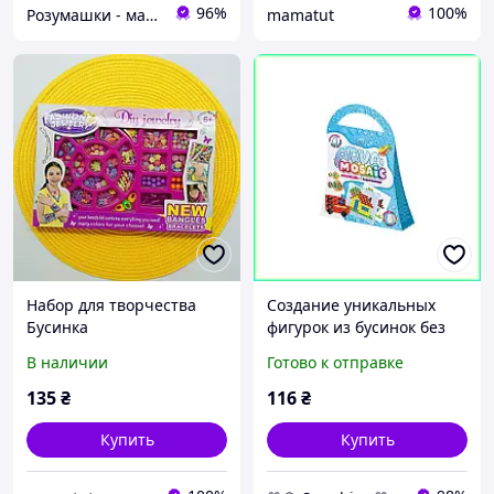
96%
100%
Розумашки - магазин игрушек и детских товаров
mamatut
Набор для творчества
Создание уникальных
Бусинка
фигурок из бусинок без
клея с набором для
В наличии
Готово к отправке
творчества Aqua Mosaic
Danko Toys AM-02-01/06
135
₴
116
₴
Купить
Купить