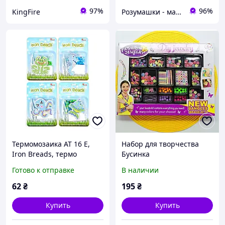
97%
96%
KingFire
Розумашки - магазин игрушек и детских товаров
Термомозаика AT 16 E,
Набор для творчества
Iron Breads, термо
Бусинка
мозаика, детский набор
Готово к отправке
В наличии
для творчества, бусинки,
трафарет
62
₴
195
₴
Купить
Купить