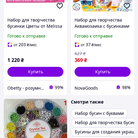
Набор для творчества
Набор для творчества
бусинки Цветы от Melissa
Аквамозаика с бусинками
& Doug (103-491)
для детей 6 лет Danko
Готово к отправке
Готово к отправке
Toys GN-14178
203
37
от
₴
/мес
от
₴
/мес
627
₴
1 220
₴
369
₴
Купить
Купить
99%
98%
Obetty - розумна дитина
NovaGoods
Смотри также
Набор бусин с буквами
Набор для творчества бусин
Бусины для создания украш