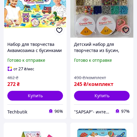
Набор для творчества
Детский набор для
Аквамозаика с бусинками
творчества из Бусин,
для детей 6 лет Danko
Набор бисера бусинки в
Готово к отправке
Готово к отправке
Toys BT-9783
коробке, Набор бусинок
27
от
₴
/мес
462
₴
490
₴/комплект
272
₴
245
₴/комплект
Купить
Купить
96%
97%
Techbutik
"SAPSAP"- интернет магазин