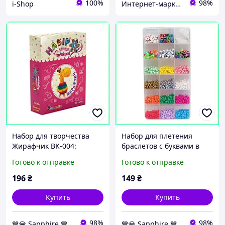
100%
98%
i-Shop
Интернет-маркет "Прикраса"
Набор для творчества
Набор для плетения
Жирафчик ВК-004:
браслетов с буквами в
вязание крючком, 100%
пенале, леска и бусинки
Готово к отправке
Готово к отправке
акрил, глазки-бусинки,
для творчества девочек
17х5х22 см, детям от 8 лет
модель 1185-10
196
₴
149
₴
Купить
Купить
98%
98%
💙💎 Sapphire 💙💎
💙💎 Sapphire 💙💎