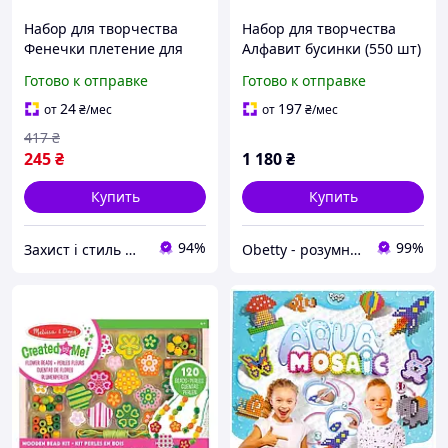
Набор для творчества
Набор для творчества
Фенечки плетение для
Алфавит бусинки (550 шт)
девочек 1 комплект
от Lakeshore (103-074)
Готово к отправке
Готово к отправке
бисера 4 нити 24 бусинки
Danko Toys MC-5931
24
197
от
₴
/мес
от
₴
/мес
417
₴
245
₴
1 180
₴
Купить
Купить
94%
99%
Захист і стиль — в одному магазині
Obetty - розумна дитина