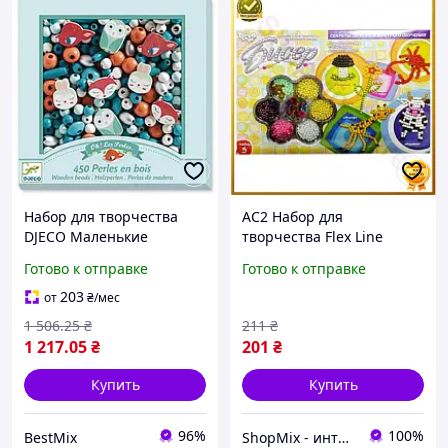
Набор для творчества
AC2 Набор для
DJECO Маленькие
творчества Flex Line
животные 450
Бисер укр для детей 230 г
Готово к отправке
Готово к отправке
деревянных бусинок
бусинки для рукоделия и
разноцветный 4-8 лет
создания украшений DE
203
от
₴
/мес
1 506
.25
₴
211
₴
1 217
.05
₴
201
₴
Купить
Купить
96%
100%
BestMix
ShopMix - интернет-магазин сумок и аксессуаров