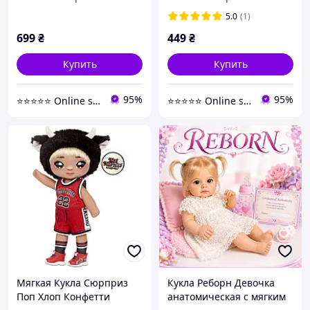
5.0
(1)
699
₴
449
₴
Купить
Купить
95%
95%
⭐️⭐️⭐️⭐️⭐️ Online shop🛍
⭐️⭐️⭐️⭐️⭐️ Online shop🛍
Мягкая Кукла Сюрприз
Кукла Реборн Девочка
Поп Хлоп Конфетти
анатомическая с мягким