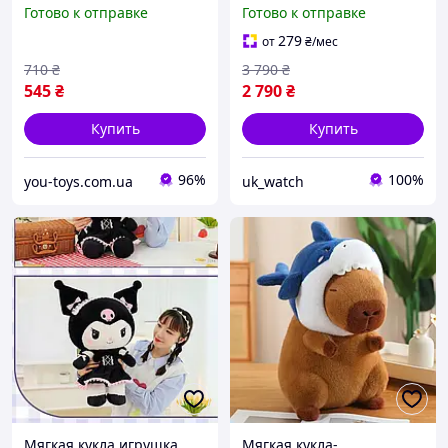
Бычок Томми Торро Na!
телом и волосами, Reborn
Готово к отправке
Готово к отправке
Na! Na! Surprise Tommy
Baby Doll Original с
Torro 571766-0
открытыми глазами в
279
от
₴
/мес
одежде для игр детям
710
₴
3 790
₴
545
₴
2 790
₴
Купить
Купить
96%
100%
you-toys.com.ua
uk_watch
Мягкая кукла игрушка
Мягкая кукла-