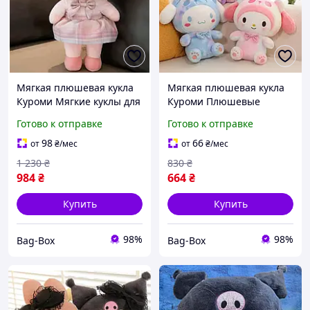
Мягкая плюшевая кукла
Мягкая плюшевая кукла
Куроми Мягкие куклы для
Куроми Плюшевые
малышей Маленькие
игрушки куроми
Готово к отправке
Готово к отправке
мягкие игрушки Кукла
Маленькие мягкие
kawaii Лялька кукла
игрушки 40 см Лялька
98
66
от
₴
/мес
от
₴
/мес
игрушка
кукла игрушка
1 230
₴
830
₴
984
₴
664
₴
Купить
Купить
98%
98%
Bag-Box
Bag-Box