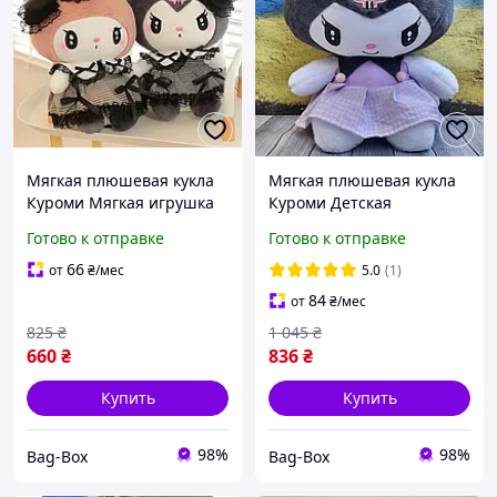
Мягкая плюшевая кукла
Мягкая плюшевая кукла
Куроми Мягкая игрушка
Куроми Детская
Sanrio Куроми Мягкая
игрушечная кукла
Готово к отправке
Готово к отправке
плюшевая кукла Куроми
Игрушка Kuromi кукла
Плюшевые игрушки
Плюшевые игрушки
66
от
₴
/мес
5.0
(1)
куроми
куроми 50 см
84
от
₴
/мес
825
₴
1 045
₴
660
₴
836
₴
Купить
Купить
98%
98%
Bag-Box
Bag-Box