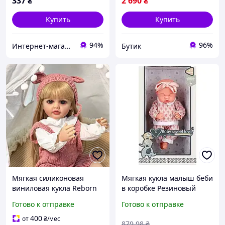
337
₴
2 690
₴
Купить
Купить
94%
96%
Интернет-магазин "Сміхонька"
Бутик
Мягкая силиконовая
Мягкая кукла малыш беби
виниловая кукла Reborn
в коробке Резиновый
для малышей, девочка-
реалистичный пупс 30 см
Готово к отправке
Готово к отправке
реалистичная Бетти
с подвижными частями
для сюжетных игр
400
от
₴
/мес
879
.98
₴