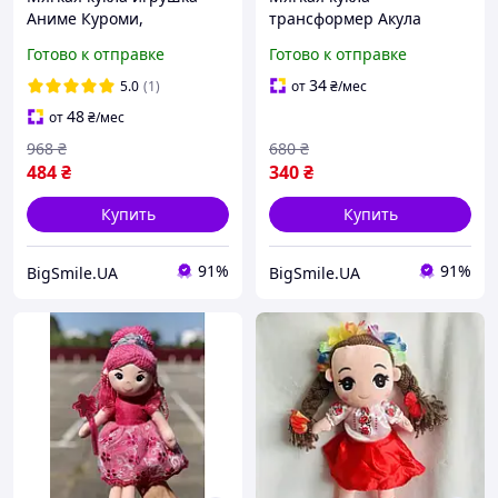
Аниме Куроми,
трансформер Акула
плюшевая игрушка
Капибара 29 см для сна,
Готово к отправке
Готово к отправке
аниме, игрушка для
интерьера и детских игр
девочек Куроми, 37 см
34
5.0
(1)
от
₴
/мес
48
от
₴
/мес
968
₴
680
₴
484
₴
340
₴
Купить
Купить
91%
91%
BigSmile.UA
BigSmile.UA