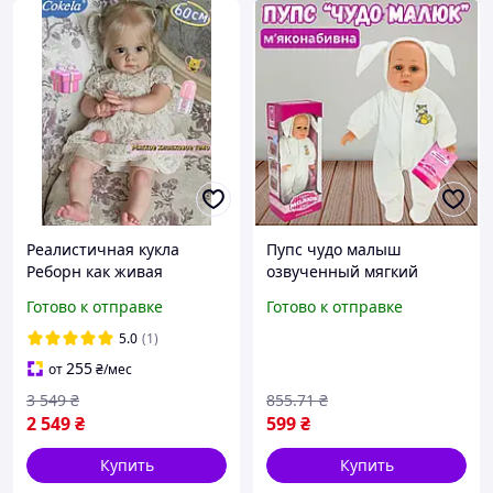
Реалистичная кукла
Пупс чудо малыш
Реборн как живая
озвученный мягкий
девочка подвижная
интерактивная кукла
Готово к отправке
Готово к отправке
винил-силиконовая
мягконабивная поет на
можно купать 3d-кожа с
украинском языке на
5.0
(1)
мягким телом
батарейках с одеждой
255
от
₴
/мес
WILL
3 549
₴
855
.71
₴
2 549
₴
599
₴
Купить
Купить