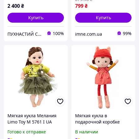
2 400
₴
799
₴
Купить
Купить
100%
99%
ПУХНАСТИЙ СВІТ
imne.com.ua
Мягкая кукла Мелания
Мягкая кукла в
Limo Toy M 5761 I UA
подарочной коробке
Украинская озвучка 34 см
Lilliputiens Алиса (83383)
Готово к отправке
В наличии