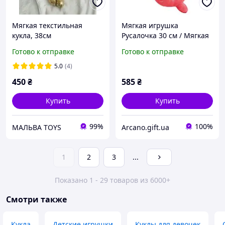
Мягкая текстильная
Мягкая игрушка
кукла, 38см
Русалочка 30 см / Мягкая
игрушка кукла Русалочка
Готово к отправке
Готово к отправке
Принцесса
5.0
(4)
450
₴
585
₴
Купить
Купить
99%
100%
МАЛЬВА TOYS
Arcano.gift.ua
1
2
3
...
Показано 1 - 29 товаров из 6000+
Смотри также
Кукла
Детские игрушки
Куклы для девочек