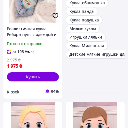
Кукла-обнимашка
Кукла панда
Кукла подушка
Милые куклы
Реалистичная кукла
Реборн пупс с одеждой и
Игрушки ляльки
анатомическим мягким
Готово к отправке
Кукла Миленькая
телом, Коллекционные
куклы Reborn Baby как
198
от
₴
/мес
Детские мягкие игрушки для
настоящий ребенокSvinni
2 975
₴
1 975
₴
Купить
94%
Kiosok