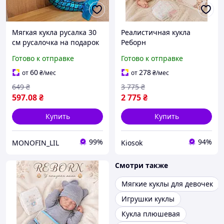
Мягкая кукла русалка 30
Реалистичная кукла
см русалочка на подарок
Реборн
девочке в голубом цвете
водонепроницаемая с
Готово к отправке
Готово к отправке
мягким анатомическим
телом, Куклы как
60
278
от
₴
/мес
от
₴
/мес
настоящий ребенок с
649
₴
3 775
₴
реалистичной
597
.08
₴
2 775
₴
мимикойLarina
Купить
Купить
99%
94%
MONOFIN_LIL
Kiosok
Смотри также
Мягкие куклы для девочек
Игрушки куклы
Кукла плюшевая