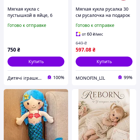
Мягкая кукла с
Мягкая кукла русалка 30
пустышкой в яйце, 6
см русалочка на подарок
видов, высота 30 см,
девочке в розовом цвете
Готово к отправке
Готово к отправке
звуковые эффекты
60
от
₴
/мес
649
₴
750
₴
597
.08
₴
Купить
Купить
100%
99%
Дитячі іграшки ArNiktoys
MONOFIN_LIL