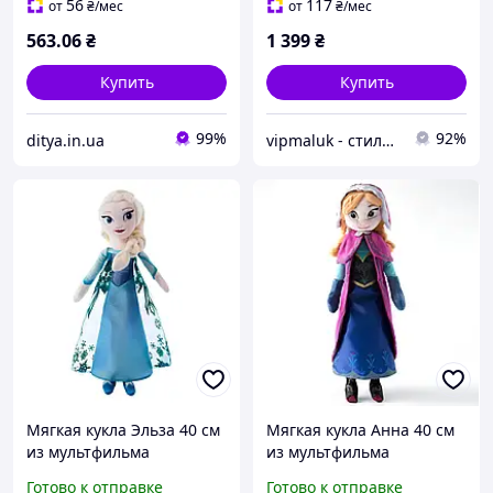
56
117
от
₴
/мес
от
₴
/мес
563
.06
₴
1 399
₴
Купить
Купить
99%
92%
ditya.in.ua
vipmaluk - стильні дитячі товари
Мягкая кукла Эльза 40 см
Мягкая кукла Анна 40 см
из мультфильма
из мультфильма
«Холодное сердце»
«Холодное сердце»
Готово к отправке
Готово к отправке