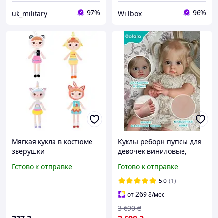
97%
96%
uk_military
Willbox
Мягкая кукла в костюме
Куклы реборн пупсы для
зверушки
девочек виниловые,
реборны реалистичные с
Готово к отправке
Готово к отправке
нарядами и аксессуарами
полностью мягкая
5.0
(1)
269
от
₴
/мес
3 690
₴