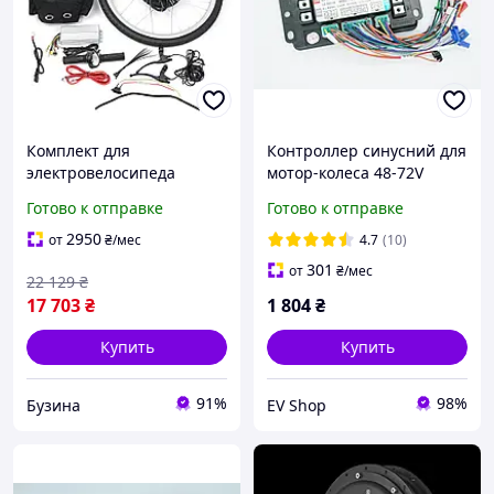
Комплект для
Контроллер синусний для
электровелосипеда
мотор-колеса 48-72V
conhis заднее колесо 26
1000W 40A
Готово к отправке
Готово к отправке
дюймов мотор 1000 вт
напряжение 48в buzyna
2950
от
₴
/мес
4.7
(10)
301
от
₴
/мес
22 129
₴
17 703
₴
1 804
₴
Купить
Купить
91%
98%
Бузина
EV Shop