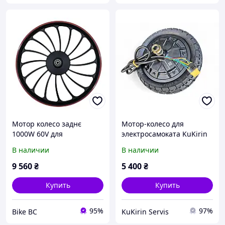
Мотор колесо заднє
Мотор-колесо для
1000W 60V для
электросамоката KuKirin
електровелосипеда 20
G2 Master 2025 р. |
В наличии
В наличии
Atlant AT-20/B9045
1000W (передний)
9 560
₴
5 400
₴
Купить
Купить
95%
97%
Bike BC
KuKirin Servis