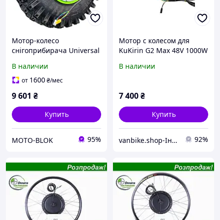
Мотор-колесо
Мотор с колесом для
снігоприбирача Universal
KuKirin G2 Max 48V 1000W
MA 536 48V 1000W
В наличии
В наличии
1600
от
₴
/мес
9 601
₴
7 400
₴
Купить
Купить
95%
92%
MOTO-BLOK
vanbike.shop-Інтернет магазин електротранспорту