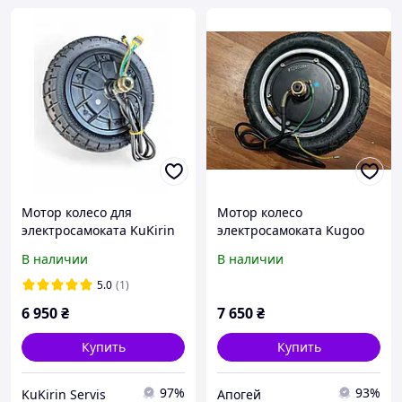
Мотор колесо для
Мотор колесо
электросамоката KuKirin
электросамоката Kugoo
G2 Master (2025 г.) |
G2 Pro оригинал
В наличии
В наличии
1000W
5.0
(1)
6 950
₴
7 650
₴
Купить
Купить
97%
93%
KuKirin Servis
Апогей