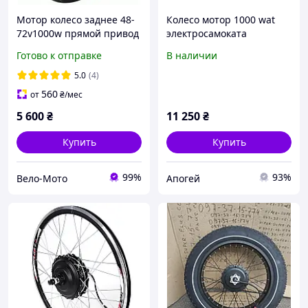
Мотор колесо заднее 48-
Колесо мотор 1000 wat
72v1000w прямой привод
электросамоката
Kingsong N12 Pro
Готово к отправке
В наличии
5.0
(4)
560
от
₴
/мес
5 600
₴
11 250
₴
Купить
Купить
99%
93%
Вело-Мото
Апогей