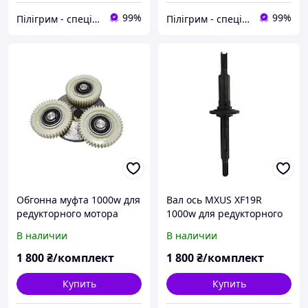
99%
99%
Пілігрим - спеціалізований велосипедний магазин
Пілігрим - спеціалізований велосипедний магазин
Обгонна муфта 1000w для
Вал ось MXUS XF19R
редукторного мотора
1000w для редукторного
колеса лівостороння
мотора колеса под 2
В наличии
В наличии
стандартна
шпонки
1 800
₴/комплект
1 800
₴/комплект
Купить
Купить