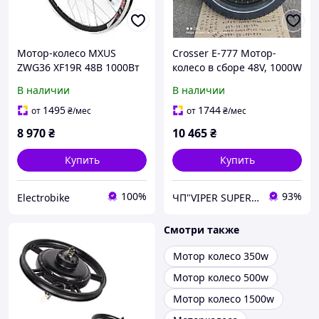
Мотор-колесо MXUS
Crosser E-777 Мотор-
ZWG36 XF19R 48В 1000Вт
колесо в сборе 48V, 1000W
редукторное,
для электрофетбайка
В наличии
В наличии
заспицованое (заднее)
1495
1744
от
₴
/мес
от
₴
/мес
8 970
₴
10 465
₴
Купить
Купить
100%
93%
Electrobike
ЧП"VIPER SUPER PLUS" Сельхозтехника, велосипеды, сельхозтовар.
Смотри также
Мотор колесо 350w
Мотор колесо 500w
Мотор колесо 1500w