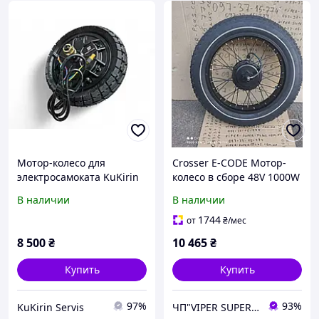
Мотор-колесо для
Crosser E-CODE Мотор-
электросамоката KuKirin
колесо в сборе 48V 1000W
G2 Master 2025 р. |
к электрофетбайку
В наличии
В наличии
1000W (задний)
1744
от
₴
/мес
8 500
₴
10 465
₴
Купить
Купить
97%
93%
KuKirin Servis
ЧП"VIPER SUPER PLUS" Сельхозтехника, велосипеды, сельхозтовар.