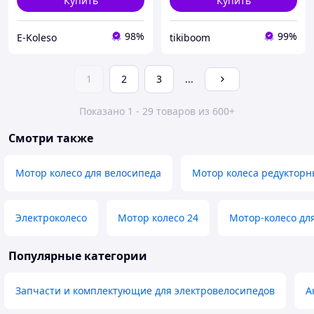
Купить
Купить
98%
99%
E-Koleso
tikiboom
1
2
3
...
Показано 1 - 29 товаров из 600+
Смотри также
Мотор колесо для велосипеда
Мотор колеса редуктор
Электроколесо
Мотор колесо 24
Мотор-колесо дл
Популярные категории
Запчасти и комплектующие для электровелосипедов
А