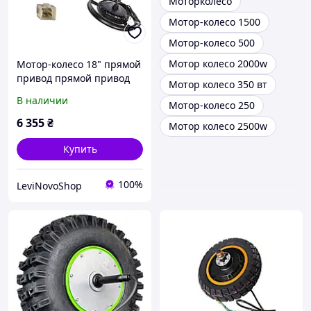
Моторколесо
Мотор-колесо 1500
Мотор-колесо 500
Мотор колесо 2000w
Мотор-колесо 18" прямой
привод прямой привод
Мотор колесо 350 вт
48 B 1000 Вт под
В наличии
Мотор-колесо 250
трещотку ELDORADO
литой обод
6 355
₴
Мотор колесо 2500w
Купить
100%
LeviNovoShop