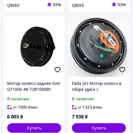
93%
93%
QBIKE
QBIKE
Мотор-колесо заднее Evel
Fada JiO Мотор-колесо в
GT1000 48-72В1000Вт
сборе (диск с
электродвигателем)
В наличии
В наличии
заднее 1000W к
электровелосипеду
1000
1323
от
₴
/мес
от
₴
/мес
6 003
₴
7 938
₴
Купить
Купить