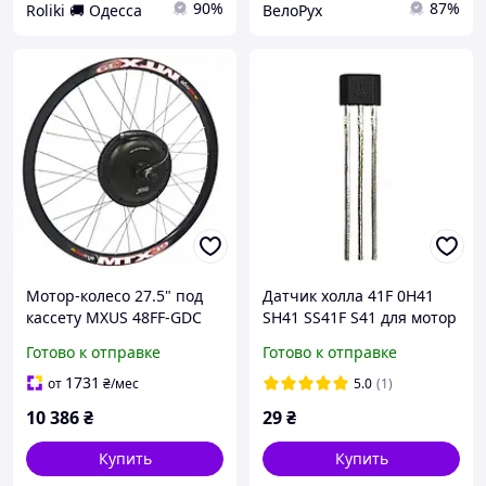
90%
87%
Roliki 🚚 Одесса
ВелоРух
Мотор-колесо 27.5" под
Датчик холла 41F 0H41
кассету MXUS 48FF-GDC
SH41 SS41F S41 для мотор
48V 1000W + обод MTX39
колес 500-1000W
Готово к отправке
Готово к отправке
Disk AV 36H спица 2.3мм
1731
от
₴
/мес
5.0
(1)
10 386
₴
29
₴
Купить
Купить