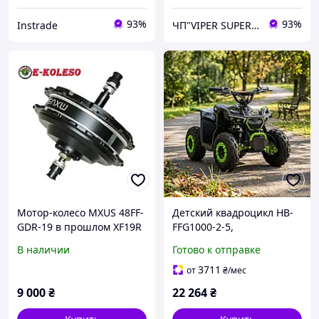
93%
93%
Instrade
ЧП"VIPER SUPER PLUS" Сельхозтехника, велосипеды, сельхозтовар.
Мотор-колесо MXUS 48FF-
Детский квадроцикл HB-
GDR-19 в прошлом XF19R
FFG1000-2-5,
заднее 36В/48В, 1000 Вт
электромобиль
В наличии
Готово к отправке
электроквадроцикл,
мотор 1000W, скорость до
3711
от
₴
/мес
25км/час, свет фар,
9 000
₴
22 264
₴
черно-зеленый