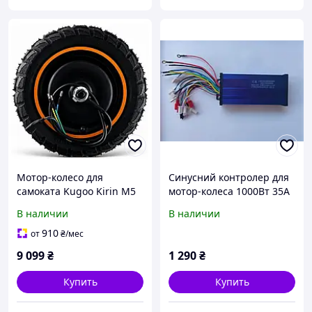
Мотор-колесо для
Синусний контролер для
самоката Kugoo Kirin M5
мотор-колеса 1000Вт 35А
Pro (1000 Вт) (ECO_31099)
60-72V 18xMOSFET 1000W
В наличии
В наличии
для електровелосипеда
мопеда мотоцикла
910
от
₴
/мес
9 099
₴
1 290
₴
Купить
Купить