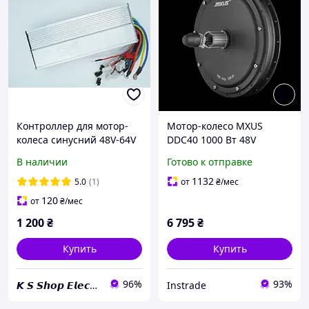
Контроллер для мотор-
Мотор-колесо MXUS
колеса синусний 48V-64V
DDC40 1000 Вт 48V
1000W 40A
кассета дропаут 146 мм
В наличии
Готово к отправке
(прямоприводный)
1132
5.0
(1)
от
₴
/мес
120
от
₴
/мес
1 200
₴
6 795
₴
Купить
Купить
96%
93%
𝙆 𝙎 𝙎𝙝𝙤𝙥 𝙀𝙡𝙚𝙘𝙩𝙧𝙞𝙘𝙖
Instrade