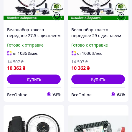
Велонабор колесо
Велонабор колесо
переднее 27,5 с дисплеем
переднее 29 с дисплеем
1000W для велосипеда
1000W для велосипеда
Готово к отправке
Готово к отправке
мощный мотор и
мощный мотор для
контроллер
активного отдыха
1036
1036
от
₴
/мес
от
₴
/мес
14 507
₴
14 507
₴
10 362
₴
10 362
₴
Купить
Купить
93%
93%
ВсеOnline
ВсеOnline