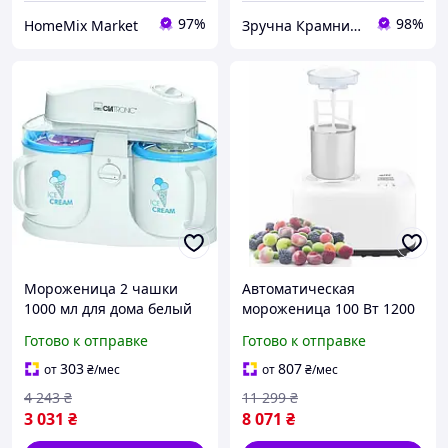
97%
98%
HomeMix Market
Зручна Крамниця
Мороженица 2 чашки
Автоматическая
1000 мл для дома белый
мороженица 100 Вт 1200
Clatronic HM-6024
мл для дома до 12 порций
Готово к отправке
Готово к отправке
алюминий First FK-11092
303
807
от
₴
/мес
от
₴
/мес
4 243
₴
11 299
₴
3 031
₴
8 071
₴