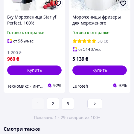
Б/у Мороженица Starlyf
Мороженицы фризеры
Perfect, 100%
для мороженого
натуральное мороженое,
Мороженица Camry CR
Готово к отправке
Готово к отправке
натуральные десерты из
4481 автоматическая на
льда, йогурт и сорбет,
700 мл Мороженица
96
от
₴
/мес
5.0
(3)
аппарат
электрическая с анти
514
от
₴
/мес
1 200
₴
960
₴
5 139
₴
Купить
Купить
92%
97%
Техномикс - интернет - магазин качественной техники, электроники и других товаров для дома и работы
Euroteh
1
2
3
...
Показано 1 - 29 товаров из 100+
Смотри также