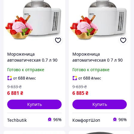
Мороженица
Мороженица
автоматическая 0.7 л 90
автоматическая 0 7 л 90
Вт для дома пластик
Вт для дома пластик
Готово к отправке
Готово к отправке
Camry BT-15447
белый Camry FK-8691
688
688
от
₴
/мес
от
₴
/мес
9 633
₴
9 639
₴
6 881
₴
6 885
₴
Купить
Купить
96%
96%
Techbutik
КомфортШоп