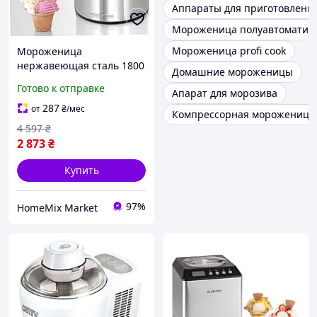
Аппараты для приготовлени
Мороженица полуавтоматич
Мороженица profi cook
Мороженица
нержавеющая сталь 1800
Домашние мороженицы
мл для дома ProfiCook HM-
Готово к отправке
Апарат для морозива
0496
287
от
₴
/мес
Компрессорная мороженица
4 597
₴
2 873
₴
Купить
97%
HomeMix Market