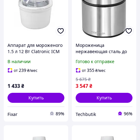
Аппарат для мороженого
Мороженица
1.5 л 12 Вт Clatronic ICM
нержавеющая сталь до
3764 мороженица
1800 мл для дома
В наличии
Готово к отправке
полуавтомат для дома с
ProfiCook PS-1197
прорезиненными
239
355
от
₴
/мес
от
₴
/мес
ножками
5 675
₴
1 433
₴
3 547
₴
Купить
Купить
89%
96%
Fixar
Techbutik