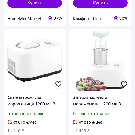
Купить
Купить
97%
96%
HomeMix Market
КомфортШоп
Автоматическая
Автоматическая
мороженица 1200 мл 3
мороженица 1200 мл 3
программы для дома
программы для дома First
Готово к отправке
Готово к отправке
белый First GN-12475
PS-11107
815
815
от
₴
/мес
от
₴
/мес
11 416
₴
11 409
₴