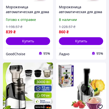
Мороженица
Мороженица
автоматическая для дома
автоматическая для дома
/ Сорбетница / Домашняя
Сорбетница Домашняя
Готово к отправке
В наличии
мороженица
мороженица
1 198
.57
₴
1 228
.57
₴
839
₴
860
₴
Купить
Купить
95%
95%
GoodChoise
Ладно