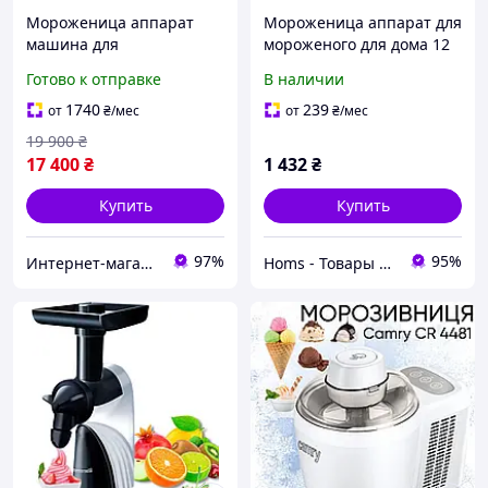
Мороженица аппарат
Мороженица аппарат для
машина для
мороженого для дома 12
приготовления мягкого
Вт 1,5 л Clatronic ICM
Готово к отправке
В наличии
мороженого Klarstein
3764 Домашние
Sweet Sundae
мороженицы
1740
239
от
₴
/мес
от
₴
/мес
компрессорная
19 900
₴
автоматическая
17 400
₴
1 432
₴
мороженица 1,5л
Купить
Купить
97%
95%
Интернет-магазин "Maрк-Tех"
Homs - Товары для дома, сада, авто!