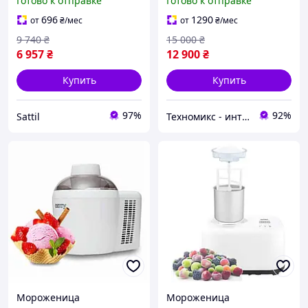
Готово к отправке
Готово к отправке
PS-8706
696
1290
от
₴
/мес
от
₴
/мес
9 740
₴
15 000
₴
6 957
₴
12 900
₴
Купить
Купить
97%
92%
Sattil
Техномикс - интернет - магазин качественной техники, электроники и других товаров для дома и работы
Мороженица
Мороженица