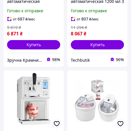
автоматическая
автоматическая 1200 мл 3
мощность 90 Вт емкость 0
программы для дома First
Готово к отправке
Готово к отправке
7 л для дома белый Camry
BT-17848
MK-10141
687
807
от
₴
/мес
от
₴
/мес
9 619
₴
11 294
₴
6 871
₴
8 067
₴
Купить
Купить
98%
96%
Зручна Крамниця
Techbutik