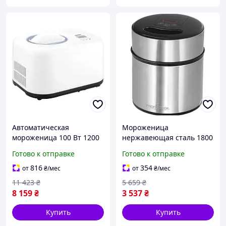
Автоматическая
Мороженица
мороженица 100 Вт 1200
нержавеющая сталь 1800
мл для дома до 12 порций
мл для дома ProfiCook MK-
Готово к отправке
Готово к отправке
алюминий First HM-8427
2632
816
354
от
₴
/мес
от
₴
/мес
11 423
₴
5 659
₴
8 159
₴
3 537
₴
Купить
Купить