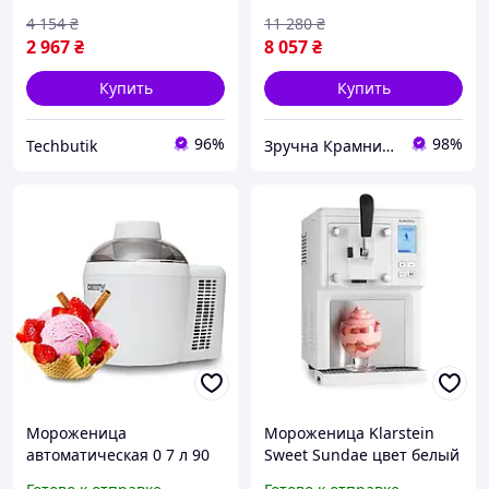
4 154
₴
11 280
₴
2 967
₴
8 057
₴
Купить
Купить
96%
98%
Techbutik
Зручна Крамниця
Мороженица
Мороженица Klarstein
автоматическая 0 7 л 90
Sweet Sundae цвет белый
Вт для дома белый Camry
(10034912)