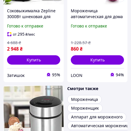
Соковыжималка Zepline
Мороженица
3000Вт шнековая для
автоматическая для дома
сока и смузи
/ Сорбетница / Домашняя
Готово к отправке
Готово к отправке
Соковыжималка
мороженица
мороженица для дома
295
от
₴
/мес
Мощная сокодавка для
4 688
₴
1 228
.57
₴
фруктов
2 948
₴
860
₴
Купить
Купить
95%
94%
Затишок
LOON
Смотри также
Мороженица
Мороженщик
Аппарат для мороженого
Автоматическая морожениц