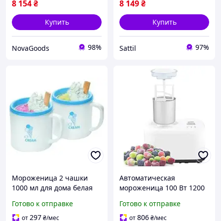
8 154
₴
8 149
₴
Купить
Купить
98%
97%
NovaGoods
Sattil
Мороженица 2 чашки
Автоматическая
1000 мл для дома белая
мороженица 100 Вт 1200
Clatronic BT-15445
мл для дома до 12 порций
Готово к отправке
Готово к отправке
алюминий First MK-12542
297
806
от
₴
/мес
от
₴
/мес