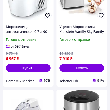
Мороженица
Уценка Мороженица
автоматическая 0 7 л 90
Klarstein Vanilly Sky Family
Вт для дома белый Camry
из Германии
Готово к отправке
Готово к отправке
HM-6026
компрессорная нерж
250W 2.5л аппарат
697
от
₴
/мес
Машина для мороженого
9 754
₴
15 820
₴
в дом и кафе
6 967
₴
7 910
₴
Купить
Купить
97%
91%
HomeMix Market
TehcnoHub