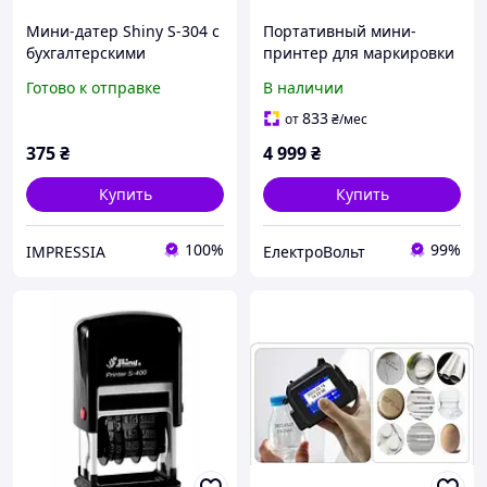
Мини-датер Shiny S-304 с
Портативный мини-
бухгалтерскими
принтер для маркировки
терминами
(без картриджа) ручной
Готово к отправке
В наличии
чернильный датер для
упаковки и продукции.
833
от
₴
/мес
375
₴
4 999
₴
Купить
Купить
100%
99%
IMPRESSIA
ЕлектроВольт