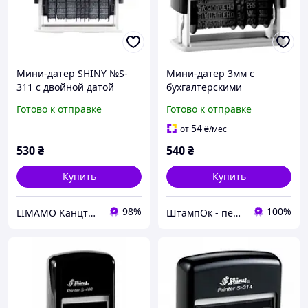
Мини-датер SHINY №S-
Мини-датер 3мм c
311 с двойной датой
бухгалтерcкими
пластиковый (дата
терминами, Shiny S-312
Готово к отправке
Готово к отправке
украинский) 3мм
54
от
₴
/мес
530
₴
540
₴
Купить
Купить
98%
100%
LIMAMO Канцтовари - вдохновенный простор для работи и обучения
ШтампОк - печати, штампы и факсимиле