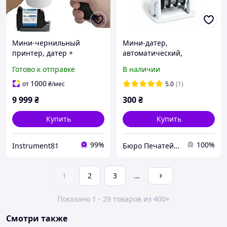
Мини-чернильный
Мини-датер,
принтер, датер +
автоматический,
Картридж 12,7 мм класс А
пластиковый S-300, 3мм
Готово к отправке
В наличии
черный
1000
от
₴
/мес
5.0
(1)
9 999
₴
300
₴
Купить
Купить
99%
100%
Instrument81
Бюро Печатей - изготовление печатей и штампов
1
2
3
...
Показано 1 - 29 товаров из 400+
Смотри также