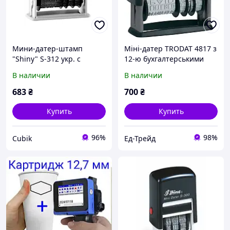
Мини-датер-штамп
Міні-датер TRODAT 4817 з
"Shiny" S-312 укр. с
12-ю бухгалтерськими
бухг.терминами 3 мм
термінами, пластиковий,
В наличии
В наличии
пласт.
висота шрифту 3,8 мм,
українська
683
₴
700
₴
Купить
Купить
96%
98%
Cubik
Ед-Трейд