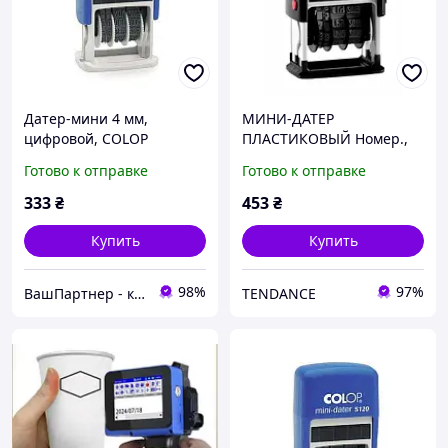
Датер-мини 4 мм,
МИНИ-ДАТЕР
цифровой, COLOP
ПЛАСТИКОВЫЙ Номер.,
4ММ. "Shiny" S-400 num
Готово к отправке
Готово к отправке
333
₴
453
₴
Купить
Купить
98%
97%
ВашПартнер - канцтовары, игрушки и детская книга, бытовая химия
TENDANCE