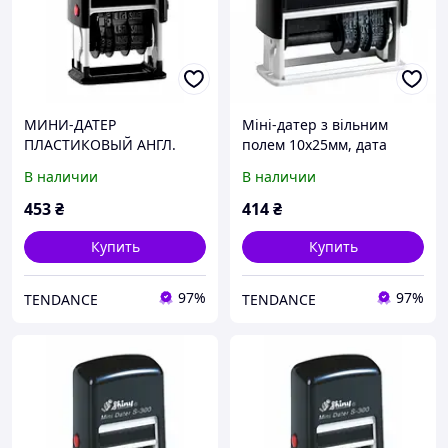
МИНИ-ДАТЕР
Міні-датер з вільним
ПЛАСТИКОВЫЙ АНГЛ.
полем 10х25мм, дата
"Shiny" S-400 Eng 4 мм
україн.
В наличии
В наличии
пласт.
453
₴
414
₴
Купить
Купить
97%
97%
TENDANCE
TENDANCE