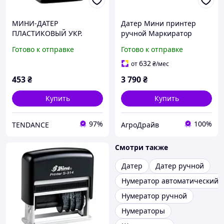
МИНИ-ДАТЕР
Датер Мини принтер
ПЛАСТИКОВЫЙ УКР.
ручной Маркиратор
"Shiny" S-400 Ukr 4 мм
каплеструйный
Готово к отправке
Готово к отправке
сольвентный (Без
картриджа)
632
от
₴
/мес
453
₴
3 790
₴
Купить
Купить
97%
100%
TENDANCE
АгроДрайв
Смотри также
Датер
Датер ручной
Нумератор автоматический
Нумератор ручной
Нумераторы