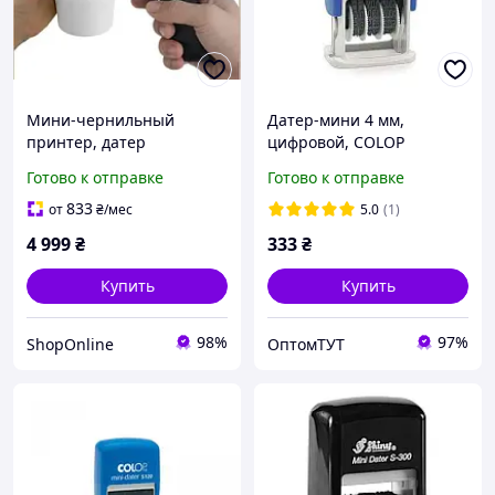
Мини-чернильный
Датер-мини 4 мм,
принтер, датер
цифровой, COLOP
Готово к отправке
Готово к отправке
833
от
₴
/мес
5.0
(1)
4 999
₴
333
₴
Купить
Купить
98%
97%
ShopOnline
ОптомТУТ