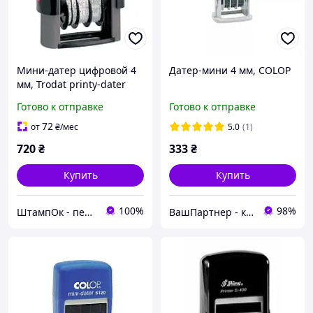
Мини-датер цифровой 4
Датер-мини 4 мм, COLOP
мм, Trodat printy-dater
4820
Готово к отправке
Готово к отправке
72
от
₴
/мес
5.0
(1)
720
₴
333
₴
Купить
Купить
100%
98%
ШтампОк - печати, штампы и факсимиле
ВашПартнер - канцтовары, игрушки и детская книга, бытовая химия