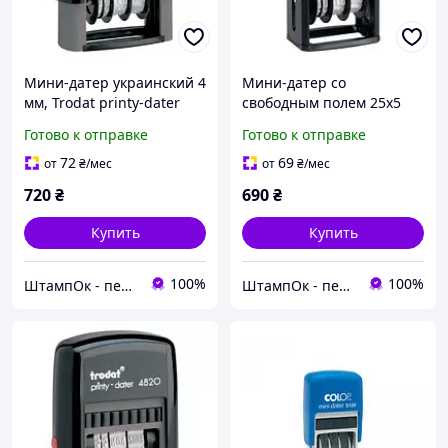
Мини-датер украинский 4
Мини-датер со
мм, Trodat printy-dater
свободным полем 25x5
4820
мм пластмассовый 4 мм,
Готово к отправке
Готово к отправке
Trodat printy 4850
72
69
от
₴
/мес
от
₴
/мес
720
₴
690
₴
Купить
Купить
100%
100%
ШтампОк - печати, штампы и факсимиле
ШтампОк - печати, штампы и факсимиле