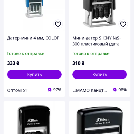
Датер-мини 4 мм, COLOP
Мини-датер SHINY №S-
300 пластиковый (дата
украинский) 3мм
Готово к отправке
Готово к отправке
333
₴
310
₴
Купить
Купить
97%
98%
ОптомТУТ
LIMAMO Канцтовари - вдохновенный простор для работи и обучения