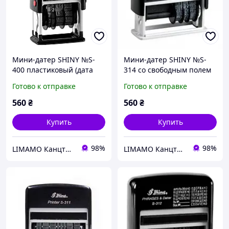
Мини-датер SHINY №S-
Мини-датер SHINY №S-
400 пластиковый (дата
314 со свободным полем
украинский) 4мм
10х25мм пластиковый
Готово к отправке
Готово к отправке
3мм
560
₴
560
₴
Купить
Купить
98%
98%
LIMAMO Канцтовари - вдохновенный простор для работи и обучения
LIMAMO Канцтовари - вдохновенный простор для работи и обучения