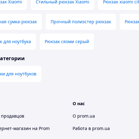
зак Xiaomi
Стильный рюкзак Xiaomi
Рюкзак xiaomi ci
ная сумка-рюкзак
Прочный полиэстер рюкзак
Рюкзак
 для ноутбука
Рюкзак сяоми серый
категории
ки для ноутбуков
О нас
 продавцов
О prom.ua
ернет-магазин
на Prom
Работа в prom.ua