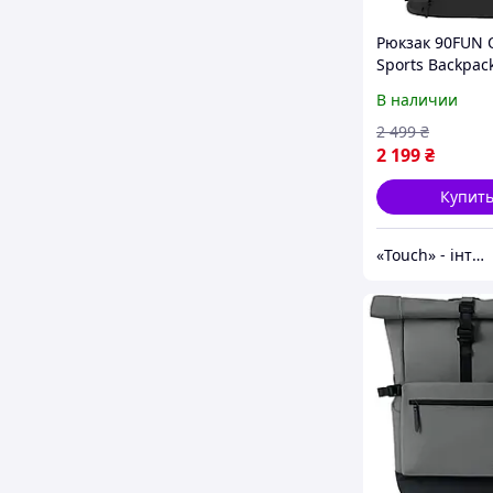
Рюкзак 90FUN 
Sports Backpac
Black (6941413
В наличии
[99966]
2 499
₴
2 199
₴
Купит
«Touch» - інтернет-магазин електроніки та гаджетів