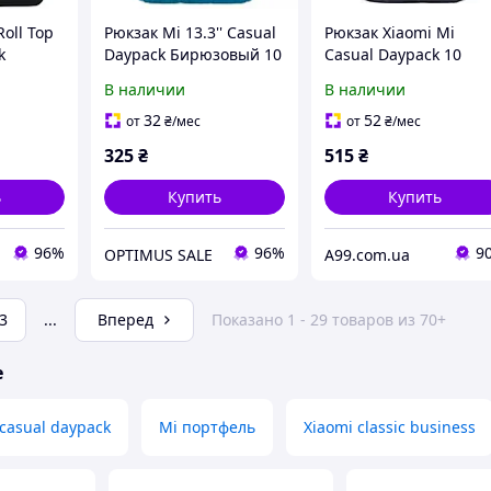
oll Top
Рюкзак Mi 13.3'' Casual
Рюкзак Xiaomi Mi
k
Daypack Бирюзовый 10
Casual Daypack 10
38273]
л
литров черный
В наличии
В наличии
32
52
от
₴
/мес
от
₴
/мес
325
₴
515
₴
ь
Купить
Купить
96%
96%
9
OPTIMUS SALE
A99.com.ua
3
...
Вперед
Показано 1 - 29 товаров из 70+
е
casual daypack
Mi портфель
Xiaomi classic business