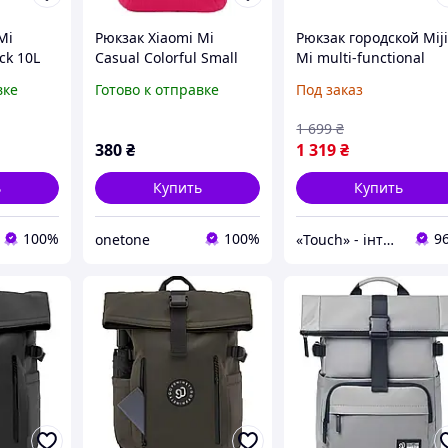
Mi
Рюкзак Xiaomi Mi
Рюкзак городской Mij
ck 10L
Casual Colorful Small
Mi multi-functional
Backpack Розовый (Pink)
urban leisure chest
вке
Готово к отправке
Под заказ
Pack, Light grey
1 699
₴
380
₴
1 319
₴
ь
Купить
Купить
100%
100%
9
onetone
«Touch» - інтернет-магазин електроніки та гаджетів