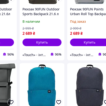
Outdoor
Рюкзак 90FUN Outdoor
Рюкзак 90FUN Points
k 21.6л
Sports Backpack 21.6 л
Urban Roll Top Backpa
231633)
Dark Green
27.3л Cold Grey
В наличии
Под заказ
(6941413231626)
(6941413231671)
[99967]
[99969]
2 999
₴
2 999
₴
2 689
₴
2 689
₴
ь
Купить
Купить
96%
96%
9
«Touch» - інтернет-магазин електроніки та гаджетів
«Touch» - інтернет-магазин електроніки та гаджетів