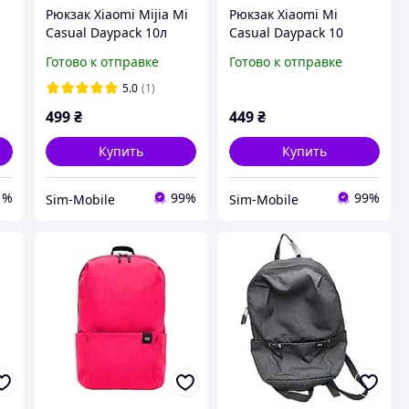
Рюкзак Xiaomi Mijia Mi
Рюкзак Xiaomi Mi
Casual Daypack 10л
Casual Daypack 10
Black
литров Pink
Готово к отправке
Готово к отправке
5.0
(1)
499
₴
449
₴
Купить
Купить
1%
99%
99%
Sim-Mobile
Sim-Mobile