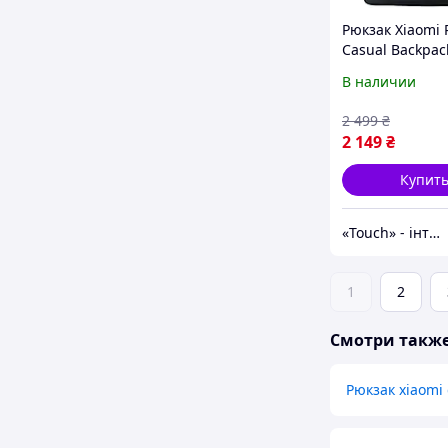
Рюкзак Xiaomi R
Casual Backpac
(BHR9055GL) [1
В наличии
2 499
₴
2 149
₴
Купит
«Touch» - інтернет-магазин електроніки та гаджетів
1
2
Смотри такж
Рюкзак xiaomi 