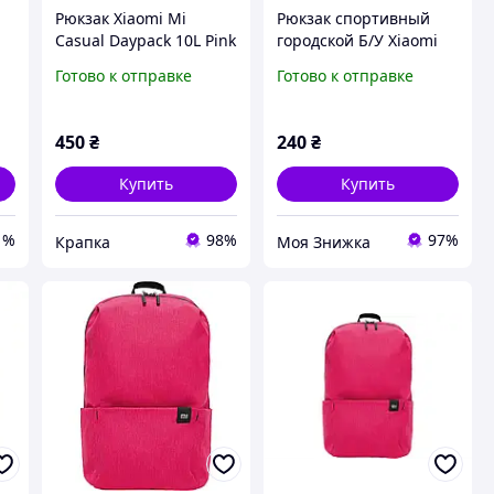
Рюкзак Xiaomi Mi
Рюкзак спортивный
Casual Daypack 10L Pink
городской Б/У Xiaomi
(ZJB4147GL)
Mi Casual Daypack 10 L
Готово к отправке
Готово к отправке
450
₴
240
₴
Купить
Купить
1%
98%
97%
Крапка
Моя Знижка