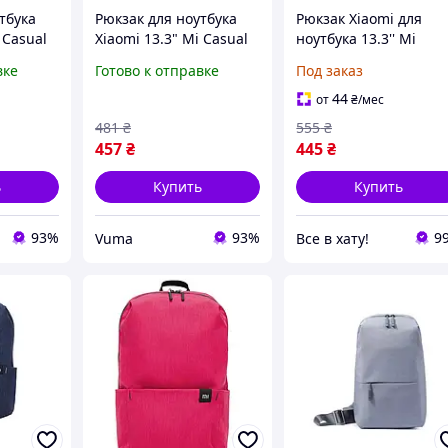
тбука
Рюкзак для ноутбука
Рюкзак Xiaomi для
i Casual
Xiaomi 13.3" Mi Casual
ноутбука 13.3'' Mi
Daypack, Dark Blue
Casual Daypack, сини
вке
Готово к отправке
Под заказ
7705021)
(6934177704994)
городской, мужской/
женский,
44
от
₴
/мес
водоотталкивающий
481
₴
555
₴
457
₴
445
₴
ь
Купить
Купить
93%
93%
9
Vuma
Все в хату!