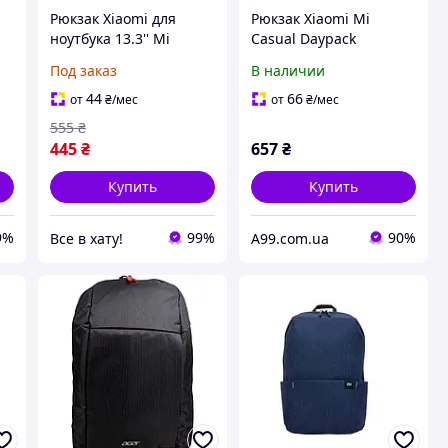
Рюкзак Xiaomi для
Рюкзак Xiaomi Mi
ноутбука 13.3'' Mi
Casual Daypack
й,
Casual Daypack,
розовый
Под заказ
В наличии
розовый, городской,
мужской/женский,
44
66
от
₴
/мес
от
₴
/мес
водоотталкивающий
555
₴
445
₴
657
₴
Купить
Купить
9%
99%
90%
Все в хату!
A99.com.ua