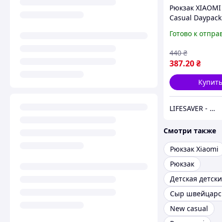
Рюкзак XIAOMI
Casual Daypack
(Brilliant Blue)
Готово к отпра
440
₴
387
.20
₴
Купит
LIFESAVER - ЛайфСейвер
Смотри также
Рюкзак Xiaomi
Рюкзак
Сыр швейцарс
New casual