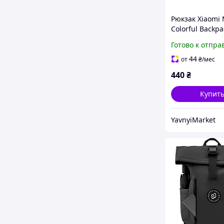
Рюкзак Xiaomi 
Colorful Backpa
Navy
Готово к отпра
44
от
₴
/мес
440
₴
Купит
YavnyiMarket