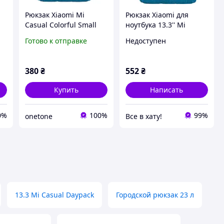
Рюкзак Xiaomi Mi
Рюкзак Xiaomi для
Casual Colorful Small
ноутбука 13.3'' Mi
Backpack голубой
Casual Daypack,
Готово к отправке
Недоступен
голубой, городской,
мужской/женский,
водоотталкивающий
380
₴
552
₴
Купить
Написать
0%
100%
99%
onetone
Все в хату!
13.3 Mi Casual Daypack
Городской рюкзак 23 л