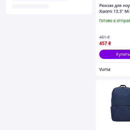
Рюкзак для ноу
Xiaomi 13.3'' M
Daypack, Pink
Готово к отпра
(432675/693417
481
₴
457
₴
Купит
Vuma