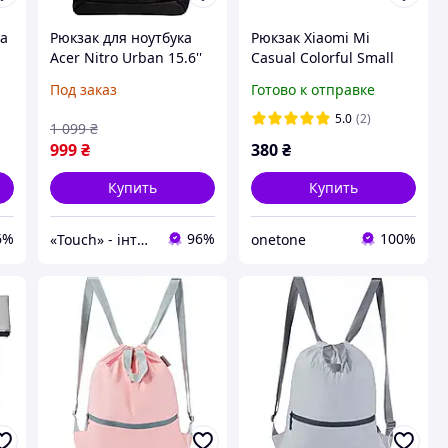
ia
Рюкзак для ноутбука
Рюкзак Xiaomi Mi
Acer Nitro Urban 15.6''
Casual Colorful Small
Black (GP.BAG11.02E)
Backpack Темно синий
Под заказ
Готово к отправке
[93393]
(Dark Blue)
5.0
(2)
1 099
₴
999
₴
380
₴
Купить
Купить
6%
96%
100%
«Touch» - інтернет-магазин електроніки та гаджетів
onetone