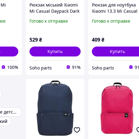
 Mi
Рюкзак міський Xiaomi
Рюкзак для ноутбука
Mi Casual Daypack Dark
Xiaomi 13.3 Mi Casual
Blue (ZJB4144GL)
Daypack Pink
вке
Готово к отправке
Готово к отправке
529
₴
409
₴
ь
Купить
Купить
100%
91%
9
Soho parts
Soho parts
Детская детские детскую для детей
кий