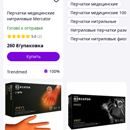
Перчатки медецинские
Перчатки медицинские 100 
Перчатки медицинские
нитриловые Mercator
Перчатки нитрильные
Medical Nitrylex Black
Готово к отправке
Нитриловые перчатки разме
чёрные размер L (100
шт/50 пар/уп)
5.0
(2)
Перчатки нитриловые фиоле
260
₴/упаковка
Купить
100%
Trendmed