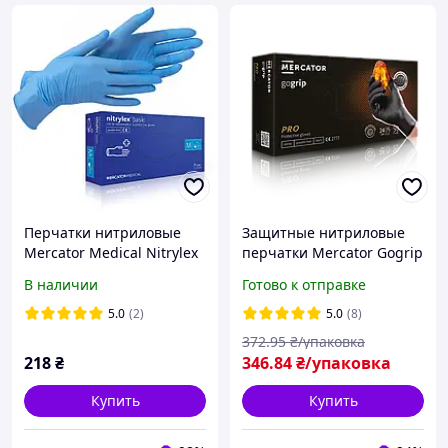
Перчатки нитриловые
Защитные нитриловые
Mercator Medical Nitrylex
перчатки Mercator Gogrip
Basic Синие 100 шт (3,2 г),
XL черные (50 шт)
В наличии
Готово к отправке
Синий, M
5.0
(2)
5.0
(8)
372
.95
₴/упаковка
218
₴
346
.84
₴/упаковка
Купить
Купить