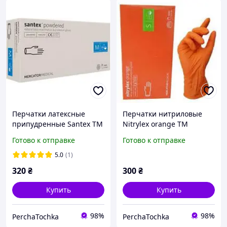
Перчатки латексные
Перчатки нитриловые
припудренные Santex TM
Nitrylex orange ТМ
Mercator размер M (100
Mercator Medical (100 шт)
Готово к отправке
Готово к отправке
шт)
S
5.0
(1)
320
₴
300
₴
Купить
Купить
98%
98%
PerchaTochka
PerchaTochka