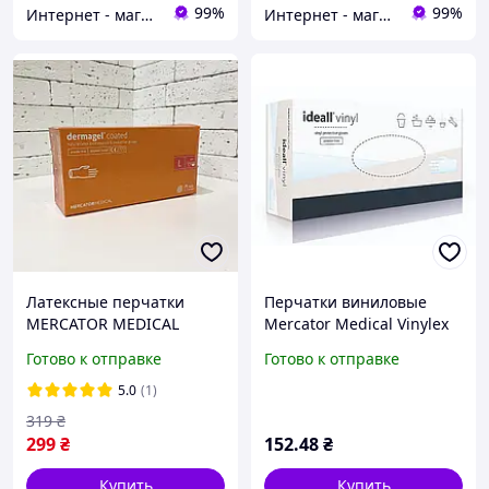
99%
99%
Интернет - магазин Odnorazka.ua
Интернет - магазин Odnorazka.ua
Латексные перчатки
Перчатки виниловые
MERCATOR MEDICAL
Mercator Medical Vinylex
dermagel coated, размер
PF, плотность 4.8 г. -
Готово к отправке
Готово к отправке
L, неопудренные, белые,
прозрачные (100 шт)
100 шт
5.0
(1)
319
₴
299
₴
152
.48
₴
Купить
Купить