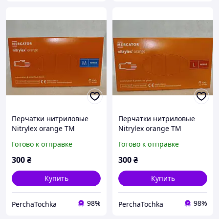
Перчатки нитриловые
Перчатки нитриловые
Nitrylex orange ТМ
Nitrylex orange ТМ
Mercator Medical (100 шт)
Mercator Medical (100 шт)
Готово к отправке
Готово к отправке
M
L
300
₴
300
₴
Купить
Купить
98%
98%
PerchaTochka
PerchaTochka