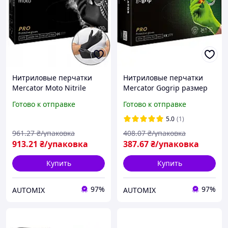
Нитриловые перчатки
Нитриловые перчатки
Mercator Moto Nitrile
Mercator Gogrip размер
размер XL черные (50
XL зеленые (25 пар)
Готово к отправке
Готово к отправке
пар)
5.0
(1)
961
.27
₴/упаковка
408
.07
₴/упаковка
913
.21
₴/упаковка
387
.67
₴/упаковка
Купить
Купить
97%
97%
AUTOMIX
AUTOMIX