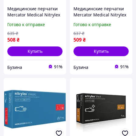
Медицинские перчатки
Медицинские перчатки
Mercator Medical Nitrylex
Mercator Medical Nitrylex
Black Нитриловые
Black Нитриловые
Готово к отправке
Готово к отправке
Неопудренные
Неопудренные
диагностические Размер
диагностические Размер
635
₴
637
₴
L 100 шт. Черные 3.1019
M 100 шт. Черные 3.1018
508
₴
509
₴
Купить
Купить
91%
91%
Бузина
Бузина