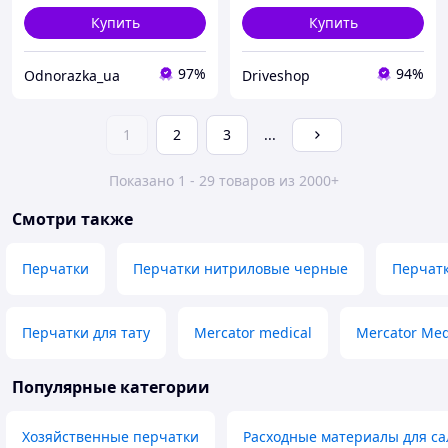
Купить
Купить
97%
94%
Odnorazka_ua
Driveshop
1
2
3
...
Показано 1 - 29 товаров из 2000+
Смотри также
Перчатки
Перчатки нитриловые черные
Перчат
Перчатки для тату
Mercator medical
Mercator Me
Популярные категории
Хозяйственные перчатки
Расходные материалы для са