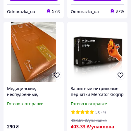
97%
97%
Odnorazka_ua
Odnorazka_ua
Медицинские,
Защитные нитриловые
неопудренные,
перчатки Mercator Gogrip
латексные перчатки
M оранжевые (50 шт)
Готово к отправке
Готово к отправке
Mercator Medical -
Dermagel coated (Размер
5.0
(4)
XS) 100 шт.
433
.69
₴/упаковка
290
₴
403
.33
₴/упаковка