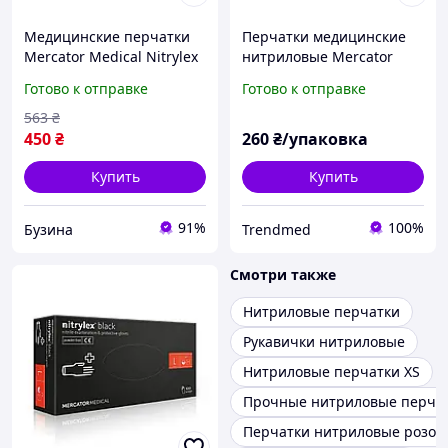
Медицинские перчатки
Перчатки медицинские
Mercator Medical Nitrylex
нитриловые Mercator
Classic Нитриловые
Medical Nitrylex Black
Готово к отправке
Готово к отправке
Неопудренные
чёрные размер XL (100
диагностические Размер
шт/50 пар/уп)
563
₴
L Синие 100 шт. 3.1011
450
₴
260
₴/упаковка
Купить
Купить
91%
100%
Бузина
Trendmed
Смотри также
Нитриловые перчатки
Рукавички нитриловые
Нитриловые перчатки XS
Прочные нитриловые перча
Перчатки нитриловые розов