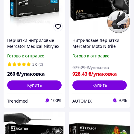
Перчатки нитриловые
Нитриловые перчатки
Mercator Medical Nitrylex
Mercator Moto Nitrile
Black чёрные М (100
размер M черные (50
Готово к отправке
Готово к отправке
шт.уп)
пар)
5.0
(2)
977
.29
₴/упаковка
260
₴/упаковка
928
.43
₴/упаковка
Купить
Купить
100%
97%
Trendmed
AUTOMIX