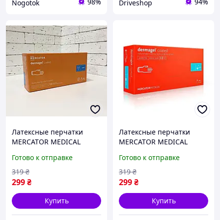
98%
94%
Nogotok
Driveshop
Латексные перчатки
Латексные перчатки
MERCATOR MEDICAL
MERCATOR MEDICAL
dermagel coated, размер
dermagel coated, размер
Готово к отправке
Готово к отправке
M, неопудренные, белые,
ХS, неопудренные, белые,
100 шт
100 шт
319
₴
319
₴
299
₴
299
₴
Купить
Купить