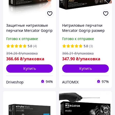
Защитные нитриловые
Нитриловые перчатки
перчатки Mercator Gogrip
Mercator Gogrip размер
L оранжевые (50 шт)
XL черные (25 пар)
Готово к отправке
Готово к отправке
5.0
(4)
5.0
(3)
394
.26
₴/упаковка
366
.21
₴/упаковка
366
.66
₴/упаковка
347
.90
₴/упаковка
Купить
Купить
94%
97%
Driveshop
AUTOMIX