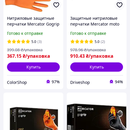
Нитриловые защитные
Защитные нитриловые
перчатки Mercator Gogrip
перчатки Mercator moto
L оранжевые (25 пар)
XL черные (100 шт)
Готово к отправке
Готово к отправке
5.0
(3)
5.0
(2)
399
.08
₴/упаковка
978
.96
₴/упаковка
367
.15
₴/упаковка
910
.43
₴/упаковка
Купить
Купить
97%
94%
ColorShop
Driveshop