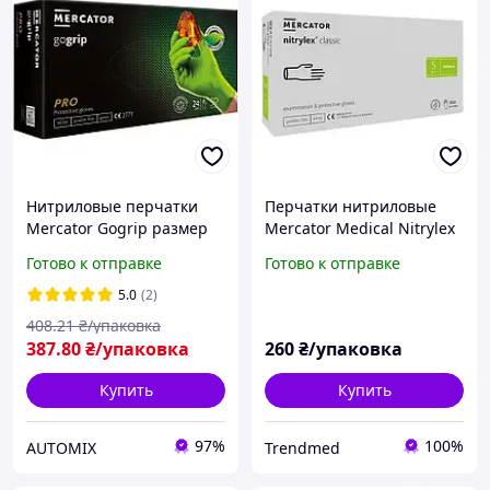
Нитриловые перчатки
Перчатки нитриловые
Mercator Gogrip размер
Mercator Medical Nitrylex
M зеленые (25 пар)
Classic белые размер S
Готово к отправке
Готово к отправке
(100 шт/50 пар/уп)
5.0
(2)
408
.21
₴/упаковка
387
.80
₴/упаковка
260
₴/упаковка
Купить
Купить
97%
100%
AUTOMIX
Trendmed