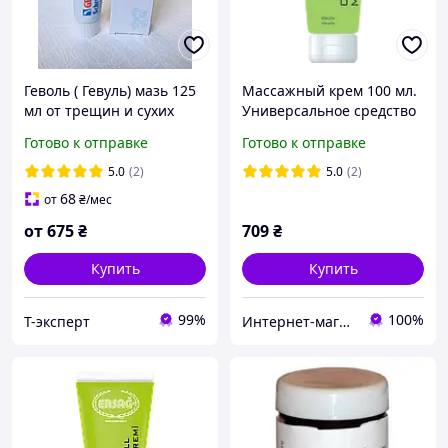
Геволь ( Гевуль) мазь 125
Массажный крем 100 мл.
мл от трещин и сухих
Универсальное средство
мозолей GEHWOL med
от боли в суставах,
Готово к отправке
Готово к отправке
Schrunden Германия
мышца, при простуде.
оригинал
5.0
(2)
5.0
(2)
68
от
₴
/мес
от
675
₴
709
₴
Купить
Купить
99%
100%
T-эксперт
Интернет-магазин "Домашняя аптечка"