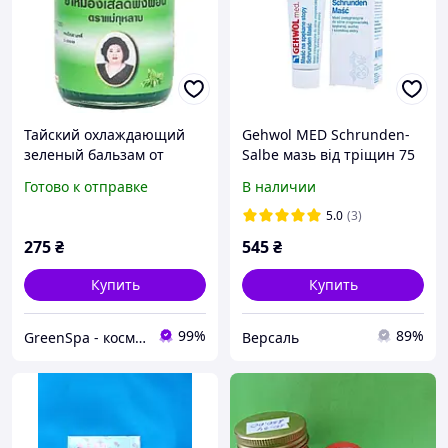
Тайский охлаждающий
Gehwol MED Schrunden-
зеленый бальзам от
Salbe мазь від тріщин 75
травм, ушибов, отеков,
мл
Готово к отправке
В наличии
укусов насекомых Hamar
Osoth (Кулаб)
5.0
(3)
275
₴
545
₴
Купить
Купить
99%
89%
GreenSpa - косметика и товары для здоровья из Таиланда в Украине
Версаль