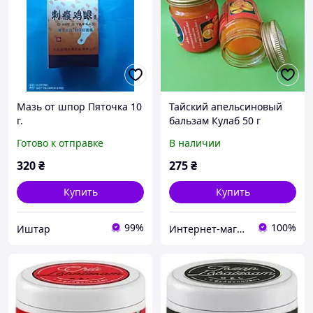
Мазь от шпор Пяточка 10
Тайский апельсиновый
г.
бальзам Кулаб 50 г
Готово к отправке
В наличии
320
₴
275
₴
Купить
Купить
99%
100%
Иштар
Интернет-магазин SPA PRODUCTS+