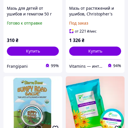
Мазь для детей от
Мазь от растяжений и
ушибов и гематом 50 г
ушибов, Christopher's
Parisa (8857123293909)
Original Formulas, 59 мл
Готово к отправке
Под заказ
221
от
₴
/мес
310
₴
1 326
₴
Купить
Купить
99%
94%
Frangipani
Vitamins — интернет-магазин витаминов и минералов