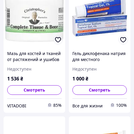
Мазь для костей и тканей
Гель диклофенака натрия
от растяжений и ушибов
для местного
Christopher's Original
применения 1% 100 г
Недоступен
Недоступен
Formulas (Complete Tissue
Reddy
& Bone
1 536
₴
1 000
₴
Смотреть
Смотреть
85%
100%
VITADOBI
Все для жизни