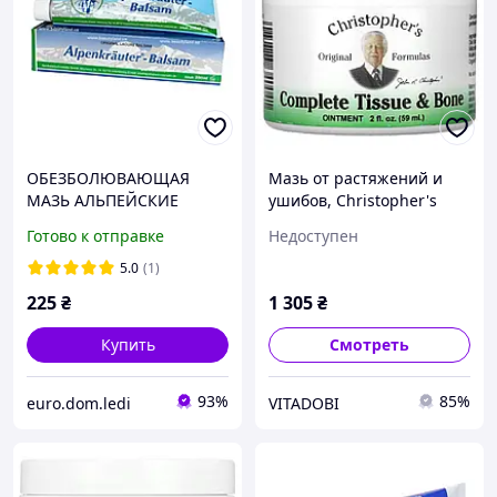
ОБЕЗБОЛЮВАЮЩАЯ
Мазь от растяжений и
МАЗЬ АЛЬПЕЙСКИЕ
ушибов, Christopher's
ТРАВИ, ALPENKRAUTER,
Original Formulas, 59 мл
Готово к отправке
Недоступен
200 МЛ
5.0
(1)
225
₴
1 305
₴
Купить
Смотреть
93%
85%
euro.dom.ledi
VITADOBI