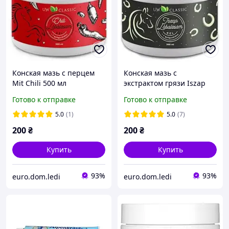
Конская мазь с перцем
Конская мазь с
Mit Chili 500 мл
экстрактом грязи Iszap
Mud Extract 500 мл
Готово к отправке
Готово к отправке
5.0
(1)
5.0
(7)
200
₴
200
₴
Купить
Купить
93%
93%
euro.dom.ledi
euro.dom.ledi