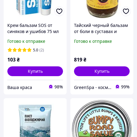
Крем бальзам SOS от
Тайский черный бальзам
синяков и ушибов 75 мл
от боли в суставах и
Elixir
спине с ядом скорпиона
Готово к отправке
Готово к отправке
Hamar Osoth/Кулаб,
большая банка 200 г
5.0
(2)
103
₴
819
₴
Купить
Купить
98%
99%
Ваша краса
GreenSpa - косметика и товары для здоровья из Таиланда в Украине