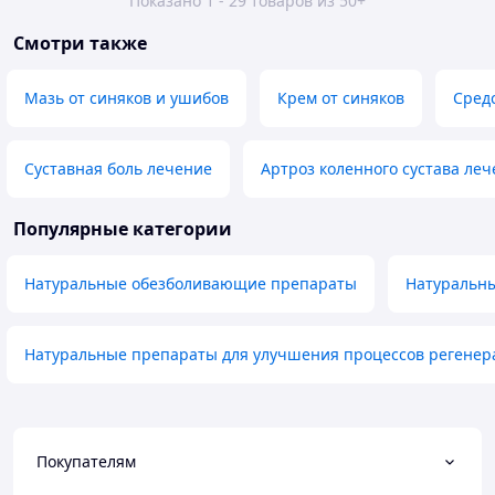
Показано 1 - 29 товаров из 50+
Смотри также
Мазь от синяков и ушибов
Крем от синяков
Средс
Суставная боль лечение
Артроз коленного сустава ле
Популярные категории
Натуральные обезболивающие препараты
Натуральны
Натуральные препараты для улучшения процессов регенер
Покупателям