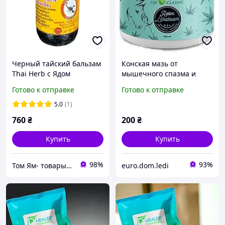
Черный тайский бальзам
Конская мазь от
Thai Herb с Ядом
мышечного спазма и
Скорпиона 200г
усталости ног UW Relax
Готово к отправке
Готово к отправке
Gel + 9 Herb 500 мл
5.0
(1)
760
₴
200
₴
Купить
Купить
98%
93%
Том Ям- товары из Таиланда,опт и розница
euro.dom.ledi