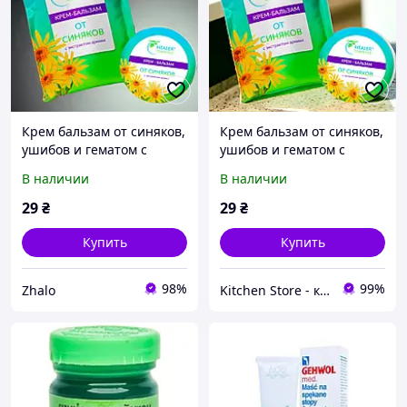
Крем бальзам от синяков,
Крем бальзам от синяков,
ушибов и гематом с
ушибов и гематом с
экстрактом арники,
экстрактом арники,
В наличии
В наличии
противоотечный,
противоотечный,
рассасывающий 10 г
рассасывающий 10 г
29
₴
29
₴
Купить
Купить
98%
99%
Zhalo
Kitchen Store - кухонные аксессуары