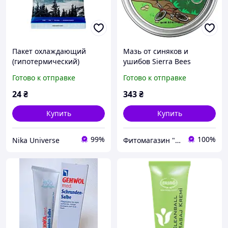
Пакет охлаждающий
Мазь от синяков и
(гипотермический)
ушибов Sierra Bees
Energy Of Nature Medium
"Bumpy Road Salve" c
Готово к отправке
Готово к отправке
200 г. Средство от ушибов
пчелиным воском (17 г)
и гематом большое
24
₴
343
₴
Купить
Купить
99%
100%
Nika Universe
Фитомагазин "Beautiful Life"