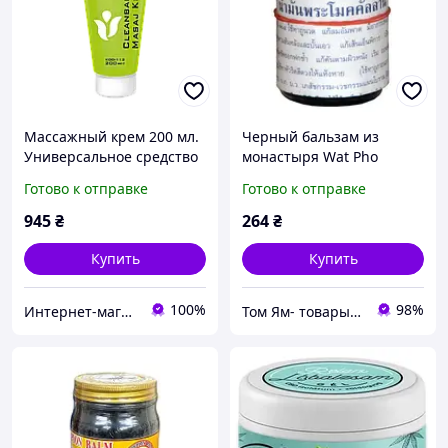
Массажный крем 200 мл.
Черный бальзам из
Универсальное средство
монастыря Wat Pho
от боли в суставах,
Лежачего Будды 50г
Готово к отправке
Готово к отправке
мышца, при простуде.
945
₴
264
₴
Купить
Купить
100%
98%
Интернет-магазин "Домашняя аптечка"
Том Ям- товары из Таиланда,опт и розница