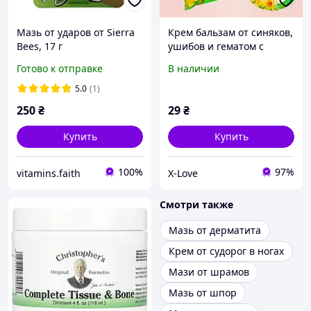
Мазь от ударов от Sierra
Крем бальзам от синяков,
Bees, 17 г
ушибов и гематом с
экстрактом арники,
Готово к отправке
В наличии
противоотечный,
рассасывающий 10 г
5.0
(1)
250
₴
29
₴
Купить
Купить
100%
97%
vitamins.faith
X-Love
Смотри также
Мазь от дерматита
Крем от судорог в ногах
Мази от шрамов
Мазь от шпор