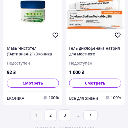
Мазь Чистотел
Гель диклофенака натрия
("Активная-2") Эконика
для местного
применения 1% 100 г
Недоступен
Недоступен
Padagis
92
₴
1 000
₴
Смотреть
Смотреть
100%
100%
ЕКОНІКА
Все для жизни
1
2
3
...