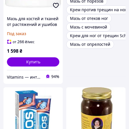
Мазь от порезов
Крем против трещин на нога
Мазь от отеков ног
Мазь для костей и тканей
от растяжений и ушибов
Мазь с мочевиной
Christopher's Original
Под заказ
Крем для ног от трещин Sch
Formulas (Complete Tissue
& Bone
266
от
₴
/мес
Мазь от опрелостей
1 598
₴
Купить
94%
Vitamins — интернет-магазин витаминов и минералов