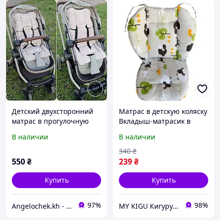
Детский двухсторонний
Матрас в детскую коляску
матрас в прогулочную
Вкладыш-матрасик в
коляску, автокресло,
автокресло (4102)
В наличии
В наличии
стульчик для кормления
Кидс
340
₴
550
₴
239
₴
Купить
Купить
97%
98%
Angelochek.kh - интернет-магазин детских товаров и настольных игр
MY KIGU Кигуруми для всей семьи!