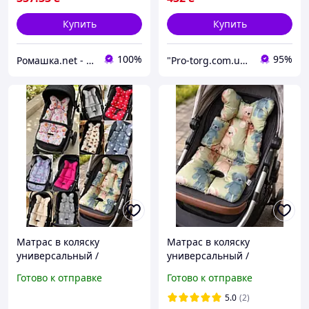
Купить
Купить
100%
95%
Ромашка.net - детский интернет-магазин
"Pro-torg.com.ua" - интернет-магазин детских товаров и игрушек
Матрас в коляску
Матрас в коляску
универсальный /
универсальный /
автокресло / стульчик для
автокресло / стульчик для
Готово к отправке
Готово к отправке
кормления
кормления
5.0
(2)