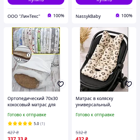
100%
100%
ООО "ЛинТекс"
NassykBaby
Ортопедический 70х30
Матрас в коляску
кокосовый матрас для
универсальный,
коляски кокона матрасик
автокресло / стульчик для
Готово к отправке
Готово к отправке
вкладыш в детску коляску
кормления
люльку 1794А
5.0
(1)
427
₴
532
₴
337
.33
₴
432
₴