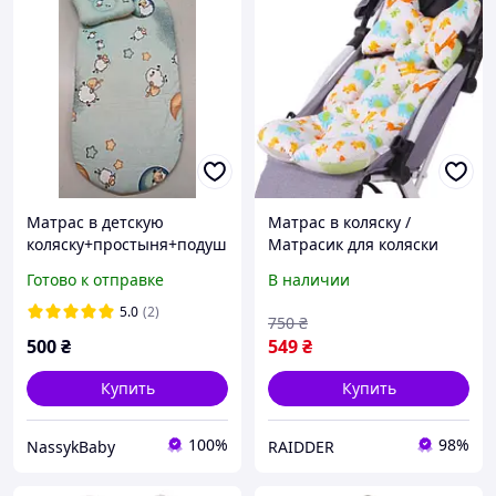
Матрас в детскую
Матрас в коляску /
коляску+простыня+подуш
Матрасик для коляски
ечка
Матрасик в коляску /
Готово к отправке
В наличии
Матрасики в коляску /
Детский матрас в коляску
5.0
(2)
750
₴
/
500
₴
549
₴
Купить
Купить
100%
98%
NassykBaby
RAIDDER