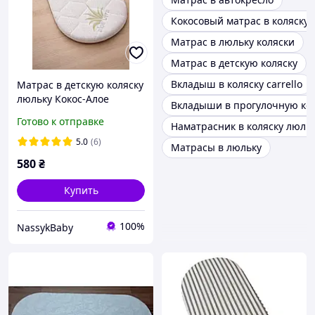
Кокосовый матрас в коляску
Матрас в люльку коляски
Матрас в детскую коляску
Вкладыш в коляску carrello
Матрас в детскую коляску
люльку Кокос-Алое
Вкладыши в прогулочную ко
Готово к отправке
Наматрасник в коляску люль
5.0
(6)
Матрасы в люльку
580
₴
Купить
100%
NassykBaby