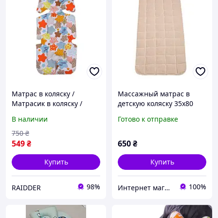
Матрас в коляску /
Массажный матрас в
Матрасик в коляску /
детскую коляску 35х80
Матрасики в коляску /
см.с семенами льна
В наличии
Готово к отправке
Детский матрас в коляску
/ Матрасик для коляски
750
₴
549
₴
650
₴
Купить
Купить
98%
100%
RAIDDER
Интернет магазин "Matrolinen"