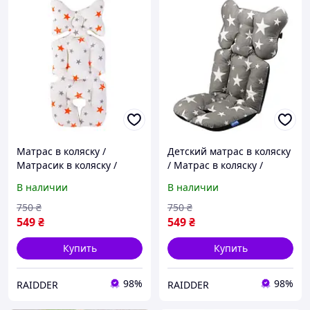
Матрас в коляску /
Детский матрас в коляску
Матрасик в коляску /
/ Матрас в коляску /
Матрасики в коляску /
Матрасик в коляску /
В наличии
В наличии
Детский матрас в коляску
Матрасики в коляску /
/ Матрасик для коляски
Матрасик для коляски
750
₴
750
₴
549
₴
549
₴
Купить
Купить
98%
98%
RAIDDER
RAIDDER