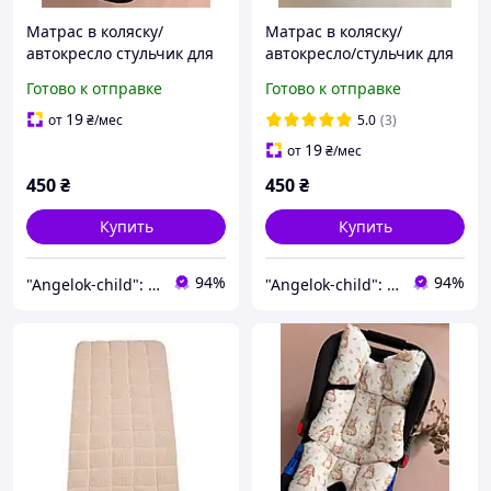
Матрас в коляску/
Матрас в коляску/
автокресло стульчик для
автокресло/стульчик для
кормления Angelok-child
кормления Angelok-child
Готово к отправке
Готово к отправке
19
от
₴
/мес
5.0
(3)
19
от
₴
/мес
450
₴
450
₴
Купить
Купить
94%
94%
"Angelok-child": Интернет-магазин детских товаров. Зимние комбинезоны. Зимние конверты в коляску
"Angelok-child": Интернет-магазин детских товаров. Зимние комбинезоны. Зимние конверты в коляску