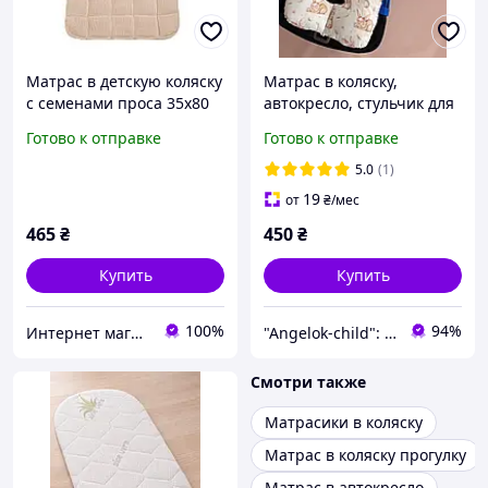
Матрас в детскую коляску
Матрас в коляску,
с семенами проса 35х80
автокресло, стульчик для
см массжный
кормления Angelok-child
Готово к отправке
Готово к отправке
5.0
(1)
19
от
₴
/мес
465
₴
450
₴
Купить
Купить
100%
94%
Интернет магазин "Matrolinen"
"Angelok-child": Интернет-магазин детских товаров. Зимние комбинезоны. Зимние конверты в коляску
Смотри также
Матрасики в коляску
Матрас в коляску прогулку
Матрас в автокресло