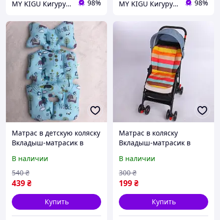
98%
98%
MY KIGU Кигуруми для всей семьи!
MY KIGU Кигуруми для всей семьи!
Матрас в детскую коляску
Матрас в коляску
Вкладыш-матрасик в
Вкладыш-матрасик в
коляску Голубой (4013)
детскую коляску, стульчик
В наличии
В наличии
для кормления (4105)
540
₴
300
₴
439
₴
199
₴
Купить
Купить