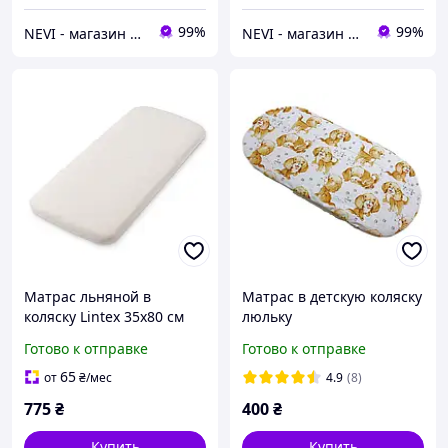
99%
99%
NEVI - магазин детских товаров
NEVI - магазин детских товаров
Матрас льняной в
Матрас в детскую коляску
коляску Lintex 35х80 см
люльку
кремовый
Готово к отправке
Готово к отправке
65
от
₴
/мес
4.9
(8)
775
₴
400
₴
Купить
Купить