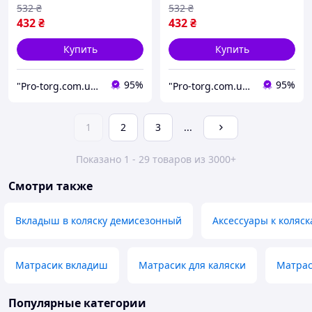
532
₴
532
₴
432
₴
432
₴
Купить
Купить
95%
95%
"Pro-torg.com.ua" - интернет-магазин детских товаров и игрушек
"Pro-torg.com.ua" - интернет-магазин детских товаров и игрушек
1
2
3
...
Показано 1 - 29 товаров из 3000+
Смотри также
Вкладыш в коляску демисезонный
Аксессуары к коляск
Матрасик вкладиш
Матрасик для каляски
Матрас
Популярные категории