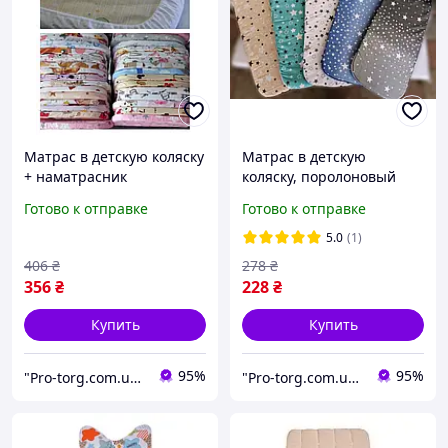
Матрас в детскую коляску
Матрас в детскую
+ наматрасник
коляску, поролоновый
непромокаемый
Готово к отправке
Готово к отправке
5.0
(1)
406
₴
278
₴
356
₴
228
₴
Купить
Купить
95%
95%
"Pro-torg.com.ua" - интернет-магазин детских товаров и игрушек
"Pro-torg.com.ua" - интернет-магазин детских товаров и игрушек