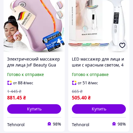
Электрический массажер
LED массажер для лица и
для лица JvF Beauty Gua
шеи с красным светом, 4
Sha для гладкой и
режима светотерапии,
Готово к отправке
Готово к отправке
упругой кожи с
вибрацией и нагревом,
вибрацией
устройство для ухода
88
51
от
₴
/мес
от
₴
/мес
лица
1 445
₴
665
₴
881
.45
₴
505
.40
₴
Купить
Купить
98%
98%
Tehnorol
Tehnorol