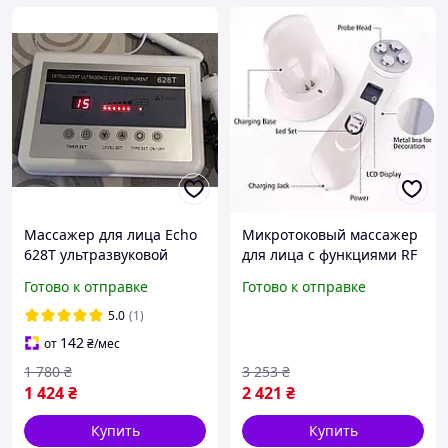
Массажер для лица Echo
Микротоковый массажер
628T ультразвуковой
для лица с функциями RF
и EMS белый /
Готово к отправке
Готово к отправке
ультразвуковой аппарат
для лифтинга кожи
5.0
(1)
142
от
₴
/мес
1 780
₴
3 253
₴
1 424
₴
2 421
₴
Купить
Купить