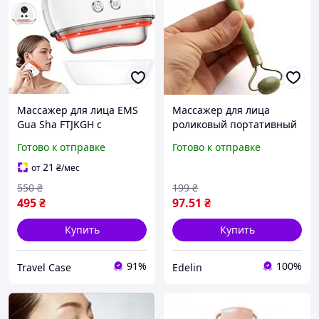
Массажер для лица EMS
Массажер для лица
Gua Sha FTJKGH с
роликовый портативный
вибрацией и
от темных кругов под
Готово к отправке
Готово к отправке
нагреванием
глазами и складок
морщин на лице
21
от
₴
/мес
550
₴
199
₴
495
₴
97
.51
₴
Купить
Купить
91%
100%
Travel Case
Edelin