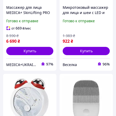
Массажер для лица
Микротоковый массажер
MEDICA+ SkinLifting PRO
для лица и шеи с LED и
10x с микротоками, RF и
ионо-терапией для ухода
Готово к отправке
Готово к отправке
функцией лифтинга
и уменьшения морщин
(Japan)
FLAME
669
от
₴
/мес
8 590
₴
1 383
₴
6 690
₴
922
₴
Купить
Купить
97%
96%
MEDICA+UKRAINE (оф.представник)
Веселка