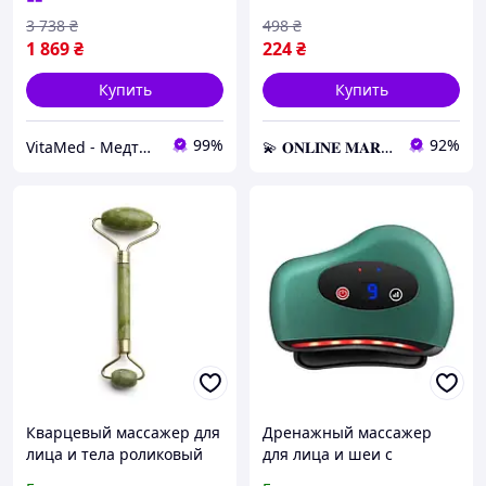
3 738
₴
498
₴
1 869
₴
224
₴
Купить
Купить
99%
92%
VitaMed - Медтехніка для дому, товари для здоров'я та краси!
💫 𝐎𝐍𝐋𝐈𝐍𝐄 𝐌𝐀𝐑𝐊𝐄𝐓 💫 – Актуальные товары по самым выгодным ценам!
Кварцевый массажер для
Дренажный массажер
лица и тела роликовый
для лица и шеи с
для улучшения кожи
вибрацией и нагревом