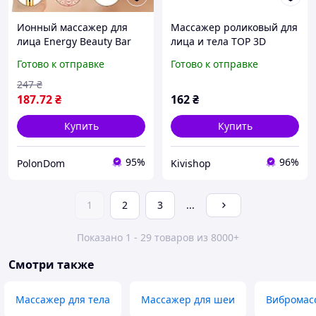
Ионный массажер для
Массажер роликовый для
лица Energy Beauty Bar
лица и тела TOP 3D
REVOSKIN Gold ионный
Готово к отправке
Готово к отправке
вибромассажер
247
₴
187
.72
₴
162
₴
Купить
Купить
95%
96%
PolonDom
Kivishop
1
2
3
...
Показано 1 - 29 товаров из 8000+
Смотри также
Массажер для тела
Массажер для шеи
Вибромас