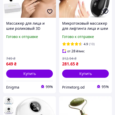
Массажер для лица и
Микротоковый массажер
шеи роликовый 3D
для лифтинга лица и шеи
вибрационный Profi
ES-1081
Готово к отправке
Готово к отправке
лифтинг-массажер с
двумя роликами (Black)
4.9
(10)
28
от
₴
/мес
749
₴
312
.94
₴
649
₴
281
.65
₴
Купить
Купить
99%
95%
Enigma
Primetorg.od