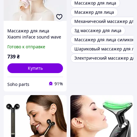
Массажор для лица
Масажер для лица
Механический массажер для
3д массажер для лица
Массажер для лица
Xiaomi inFace sound wave
Массажер для лица силикон
сleanser MS2000 Pink GL
Готово к отправке
Шариковый массажер для л
739
₴
Электрический массажер для
Купить
91%
Soho parts