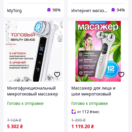
98%
94%
MyTorg
Интернет магазин Slando
Многофункциональный
Массажер для лица и
микротоковый массажер
шеи микротоковый
для лица с RF лифтингом
роликовый микротоки с
Готово к отправке
Готово к отправке
и EMS / Аппарат для
функцией EMS с
омоложения и подтяжки
эффектом лифтинга и
112
от
₴
/мес
кожи
омоложения кожи
7 124
₴
1 399
₴
5 302
₴
1 119
.20
₴