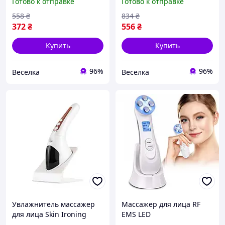
Готово к отправке
Готово к отправке
снятия отечности и
для домашнего ухода и
разглаживания морщин
лифтинга кожи FLAME
558
₴
834
₴
FLAME
372
₴
556
₴
Купить
Купить
96%
96%
Веселка
Веселка
Увлажнитель массажер
Массажер для лица RF
для лица Skin Ironing
EMS LED
machine XL 2308 LY 76