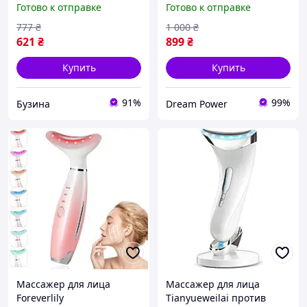
Готово к отправке
Готово к отправке
Микротоковый лифтинг
массажёр для шеи
777
₴
1 000
₴
buzyna
621
₴
899
₴
Купить
Купить
91%
99%
Бузина
Dream Power
Массажер для лица
Массажер для лица
Foreverlily
Tianyueweilai против