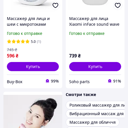
Массажер для лица и
Массажер для лица
шеи с микротоками
Xiaomi inFace sound wave
светотерапией от отеков
сleanser MS2000 Grey GL
Готово к отправке
Готово к отправке
для лифтинга
омоложения
5.0
(1)
аккумуляторный Swan
745
₴
Beauty Q3
596
₴
739
₴
Купить
Купить
99%
91%
Buy-Box
Soho parts
Смотри также
Роликовый массажер для ли
Вибрационный массаж для л
Массажер для обличчя