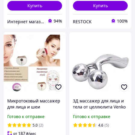
Купить
Купить
94%
100%
Интернет магазин Slando
RESTOCK
Микротоковый массажер
3Д массажер для лица и
для лица и шеи
тела от целлюлита Venko
Аккумуляторный лифтинг
Anti-Cellulite 3D
Готово к отправке
Готово к отправке
массажер для контура
лица Камень гуаша
5.0
(2)
4.6
(5)
Beauty
187
от
₴
/мес