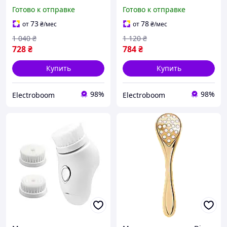
морщин
Готово к отправке
Готово к отправке
73
78
от
₴
/мес
от
₴
/мес
1 040
₴
1 120
₴
728
₴
784
₴
Купить
Купить
98%
98%
Electroboom
Electroboom