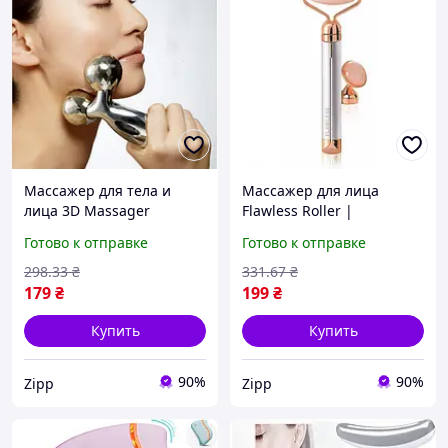
Массажер для тела и
Массажер для лица
лица 3D Massager
Flawless Roller |
Кварцевый ролик
Готово к отправке
Готово к отправке
вибромассажер для лица
298
.33
₴
331
.67
₴
179
₴
199
₴
Купить
Купить
90%
90%
Zipp
Zipp