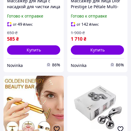
Массажер для лица с
Массажер для лица Dior
насадкой для чистки лица
Prestige Le Pétale Multi-
Kimairay 1702
Perlé
Готово к отправке
Готово к отправке
49
142
от
₴
/мес
от
₴
/мес
650
₴
1 900
₴
585
₴
1 710
₴
Купить
Купить
86%
86%
Novinka
Novinka