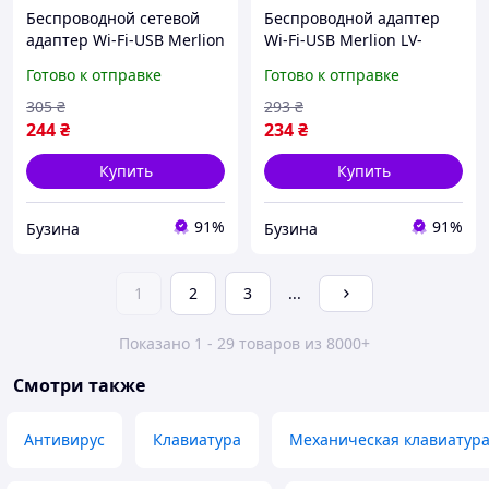
Беспроводной сетевой
Беспроводной адаптер
адаптер Wi-Fi-USB Merlion
Wi-Fi-USB Merlion LV-
CL-UW06 150 Мбит/с 2.4
UW06D 150Mbps
Готово к отправке
Готово к отправке
ГГц для Windows Linux
802.11bgn для
Mac buzyna
WIN7/XP/Vista/MAC/LINUX
305
₴
293
₴
mayak
244
₴
234
₴
Купить
Купить
91%
91%
Бузина
Бузина
1
2
3
...
Показано 1 - 29 товаров из 8000+
Смотри также
Антивирус
Клавиатура
Механическая клавиатур