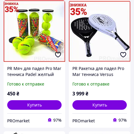
PR Мяч для падел Pro Mar
PR Ракетка для падел Pro
тенниса Padel желтый
Mar тенниса Versus
для тренировок и
карбоновая с мягкой
Готово к отправке
Готово к отправке
соревнований мяч для
сердцевиной для мощной
падельного тенниса
игры и контроля MAK19\D
450
₴
3 999
₴
MAK19\D
Купить
Купить
97%
97%
PROmarket
PROmarket