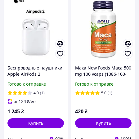
Беспроводные наушники
Мака Now Foods Maca 500
Apple AirPods 2
mg 100 vcaps (1086-100-
поколение с кейсом
99-8093275-20)
Готово к отправке
Готово к отправке
зарядкой Bluetooth
гарнитура для iPhone
4.0
(1)
5.0
(1)
iPad Mac
124
от
₴
/мес
1 245
₴
420
₴
Купить
Купить
99%
100%