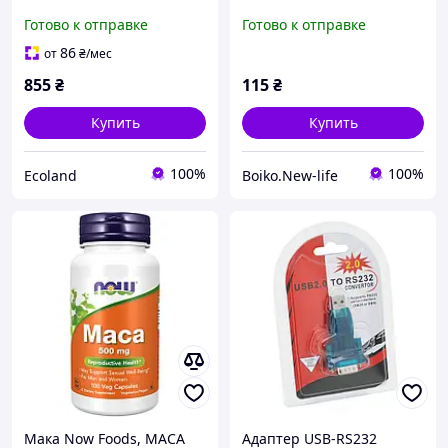
(Peruvian Maca) 500 мг
Готово к отправке
Готово к отправке
240 шт
86
от
₴
/мес
855
₴
115
₴
Купить
Купить
100%
100%
Ecoland
Boiko.New-life
Мака Now Foods, MACA
Адаптер USB-RS232