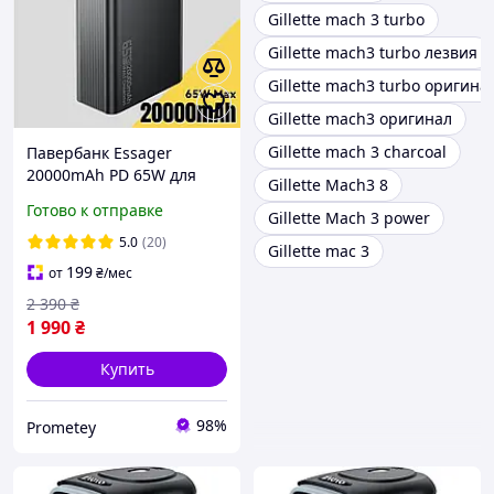
Gillette mach 3 turbo
Gillette mach3 turbo лезвия
Gillette mach3 turbo оригина
Gillette mach3 оригинал
Gillette mach 3 charcoal
Павербанк Essager
20000mAh PD 65W для
Gillette Mach3 8
ноутбука, телефона,
Готово к отправке
Gillette Mach 3 power
планшета и Mac, быстрая
зарядка
5.0
(20)
Gillette mac 3
199
от
₴
/мес
2 390
₴
1 990
₴
Купить
98%
Prometey