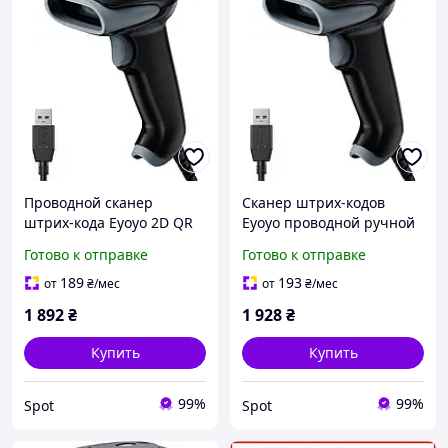
Проводной сканер
Сканер штрих-кодов
штрих-кода Eyoyo 2D QR
Eyoyo проводной ручной
черный USB ручной
1D 2D QR для ПК Mac
Готово к отправке
Готово к отправке
считыватель для ПК Mac
ноутбука USB черный
ноутбука 1D 2D кодов
189
193
от
₴
/мес
от
₴
/мес
1 892
₴
1 928
₴
Купить
Купить
99%
99%
Spot
Spot