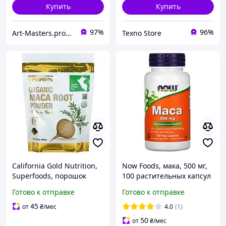
Купить
Купить
97%
96%
Art-Masters.prom.ua
Texno Store
California Gold Nutrition,
Now Foods, мака, 500 мг,
Superfoods, порошок
100 растительных капсул
органического корня
Готово к отправке
Готово к отправке
маки, 240 г
45
от
₴
/мес
4.0
(1)
50
от
₴
/мес