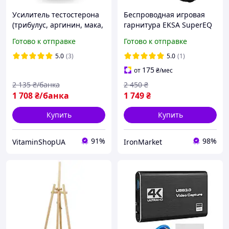
Усилитель тестостерона
Беспроводная игровая
(трибулус, аргинин, мака,
гарнитура EKSA SuperEQ
ашваганда,) FurstenMED -
G19BT 2,4 ГГц Bluetooth
Готово к отправке
Готово к отправке
120 капсул
5.4 с микрофоном для PS,
Xbox, ПК, Mac
5.0
(3)
5.0
(1)
175
от
₴
/мес
2 135
₴/банка
2 450
₴
1 708
₴/банка
1 749
₴
Купить
Купить
91%
98%
VitaminShopUA
IronMarket