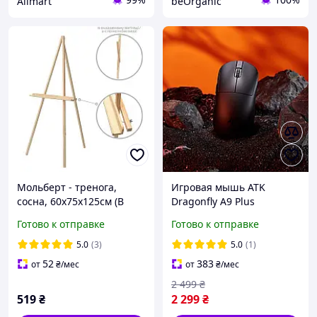
Allmart
beOrganic
Мольберт - тренога,
Игровая мышь ATK
сосна, 60х75х125см (В
Dragonfly A9 Plus
УПАКОВКЕ), Мак. высота
беспроводная 30000 DPI
Готово к отправке
Готово к отправке
полотна 120см., ROSA
8K 2.4G Bluetooth USB-C
Studio
для ПК и Mac легкая
5.0
(3)
5.0
(1)
52
383
от
₴
/мес
от
₴
/мес
2 499
₴
519
₴
2 299
₴