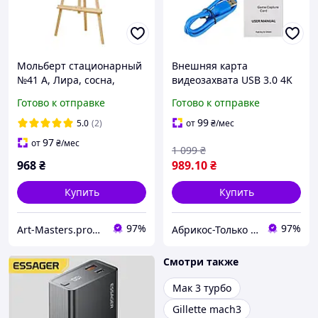
Мольберт стационарный
Внешняя карта
№41 А, Лира, сосна,
видеозахвата USB 3.0 4K
71х80х170см., Мак.
HDMI Capture карта
Готово к отправке
Готово к отправке
высота полотна 124см.,
1080P 60fps
ROSA Studio
видеорекордер UVC UAC
99
5.0
(2)
от
₴
/мес
для OBS VLC
97
от
₴
/мес
1 099
₴
968
₴
989
.10
₴
Купить
Купить
97%
97%
Art-Masters.prom.ua
Абрикос-Только качественные товары!
Смотри также
Мак 3 турбо
Gillette mach3