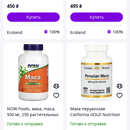
450
₴
495
₴
Купить
Купить
100%
100%
Ecoland
Ecoland
NOW Foods, мака, maca,
Мака перуанская
500 мг, 250 растительных
California GOLD Nutrition
капсул
"Peruvian Maca" 500 мг
Готово к отправке
Готово к отправке
(90 капсул)