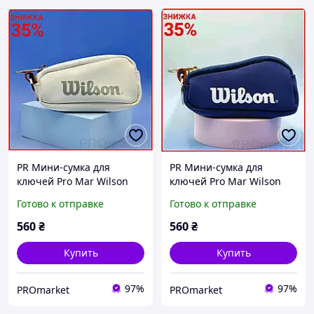
PR Мини-сумка для
PR Мини-сумка для
ключей Pro Mar Wilson
ключей Pro Mar Wilson
белая с брелком для
синяя кожаная сумочка
Готово к отправке
Готово к отправке
хранения обычных
для хранения ключей и
ключей сумочка для
брелков MAK19\D
560
₴
560
₴
ключей MAK19\D
Купить
Купить
97%
97%
PROmarket
PROmarket