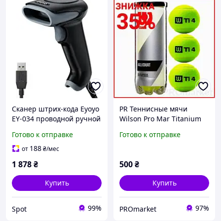
Сканер штрих-кода Eyoyo
PR Теннисные мячи
EY-034 проводной ручной
Wilson Pro Mar Titanium
считыватель для ПК Mac
All Court 3 мяча для
Готово к отправке
Готово к отправке
ноутбуков 1D 2D QR кодов
большого тенниса
тренировочные мячики д
188
от
₴
/мес
MAK19\D
1 878
₴
500
₴
Купить
Купить
99%
97%
Spot
PROmarket