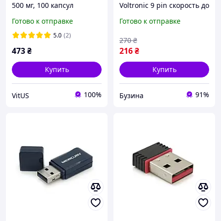
500 мг, 100 капсул
Voltronic 9 pin скорость до
230 Кбит/с поддержка
Готово к отправке
Готово к отправке
Windows и Mac
удлинитель 80 см в
5.0
(2)
270
₴
комплекте buzyna
473
₴
216
₴
Купить
Купить
100%
91%
VitUS
Бузина