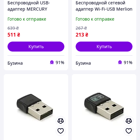
Беспроводной USB-
Беспроводной сетевой
адаптер MERCURY
адаптер Wi-Fi-USB Merlion
MW300UM 300 Мбит/с
LV-UW01 150 Мбит/с 2.4
Готово к отправке
Готово к отправке
802.11bgn 2.4 ГГц для
ГГц для Windows Mac
Windows и Mac mayak
Linux mayak
639
₴
267
₴
511
₴
213
₴
Купить
Купить
91%
91%
Бузина
Бузина