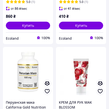
5.0
(1)
5.0
(1)
86
41
от
₴
/мес
от
₴
/мес
860
₴
410
₴
Купить
Купить
100%
100%
Ecoland
Ecoland
Перуанская мака
КРЕМ ДЛЯ РУК MAK
California Gold Nutrition
BLOSSOM