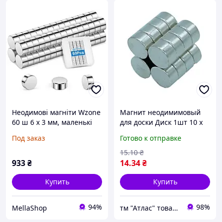
Неодимові магніти Wzone
Магнит неодимимовый
60 ш 6 х 3 мм, маленькі
для доски Диск 1шт 10 х
круглі міцні магніти для
5мм 17627
Под заказ
Готово к отправке
сухого стирання,
холодильник, коркова
15
.10
₴
дошка, фотографії,
933
₴
14
.34
₴
Купить
Купить
94%
98%
MellaShop
тм "Атлас" товари від виробника