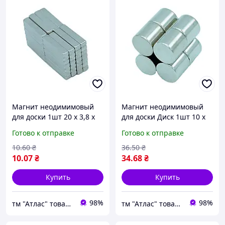
Магнит неодимимовый
Магнит неодимимовый
для доски 1шт 20 х 3,8 х
для доски Диск 1шт 10 х
2,8мм сильный 09283
10мм 05613
Готово к отправке
Готово к отправке
10
.60
₴
36
.50
₴
10
.07
₴
34
.68
₴
Купить
Купить
98%
98%
тм "Атлас" товари від виробника
тм "Атлас" товари від виробника