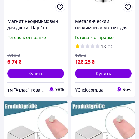
Магнит неодимимовый
Металлический
для доски Шар 1шт
неодимовый магнит для
диаметром 5мм 05194
холодильника, доски и др.
Готово к отправке
Готово к отправке
Metal Magnetic 1шт.
1.0
(1)
7
.10
₴
135
₴
6
.74
₴
128
.25
₴
Купить
Купить
98%
96%
тм "Атлас" товари від виробника
YClick.com.ua