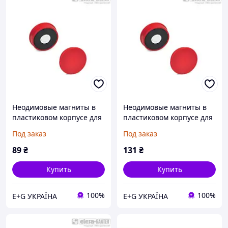
Неодимовые магниты в
Неодимовые магниты в
пластиковом корпусе для
пластиковом корпусе для
крепления к магнитным
крепления к магнитным
Под заказ
Под заказ
доскам F 10-35 Н GN 53.1-
доскам F 10-35 Н GN 53.1-
ND-18-WS
ND-25-GR
89
₴
131
₴
Купить
Купить
100%
100%
E+G УКРАЇНА
E+G УКРАЇНА