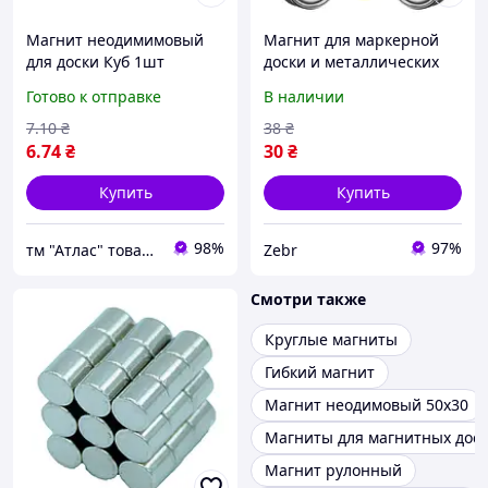
Магнит неодимимовый
Магнит для маркерной
для доски Куб 1шт
доски и металлических
5х5х5мм сильный 05205
поверхностей
Готово к отправке
В наличии
неодимовый магнит на
холодильник 12х16 мм
7
.10
₴
38
₴
серебристый Mag-S-
6
.74
₴
30
₴
metal-1
Купить
Купить
98%
97%
тм "Атлас" товари від виробника
Zebr
Смотри также
Круглые магниты
Гибкий магнит
Магнит неодимовый 50х30
Магниты для магнитных дос
Магнит рулонный