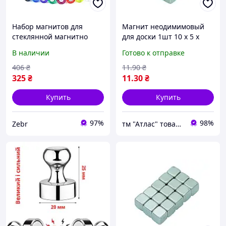
Набор магнитов для
Магнит неодимимовый
стеклянной магнитно
для доски 1шт 10 х 5 х
маркерной доски и
5мм сильный 16525
В наличии
Готово к отправке
металлических
поверхностей
406
₴
11
.90
₴
неодимовый магнит 8
325
₴
11
.30
₴
штук средний магнит на
Купить
Купить
97%
98%
Zebr
тм "Атлас" товари від виробника