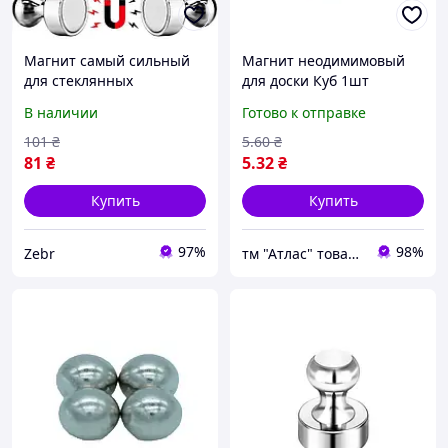
Магнит самый сильный
Магнит неодимимовый
для стеклянных
для доски Куб 1шт
маркерных магнитных
4х4х4мм сильный 15145
В наличии
Готово к отправке
досок для металлических
поверхностей и
101
₴
5
.60
₴
металлической
81
₴
5
.32
₴
маркерной доски
Купить
Купить
97%
98%
Zebr
тм "Атлас" товари від виробника