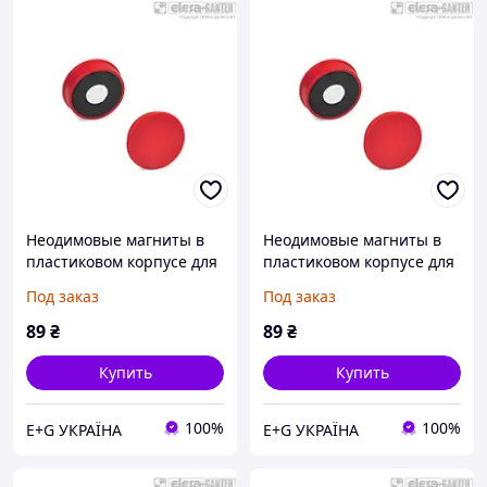
Неодимовые магниты в
Неодимовые магниты в
пластиковом корпусе для
пластиковом корпусе для
крепления к магнитным
крепления к магнитным
Под заказ
Под заказ
доскам F 10-35 Н GN 53.1-
доскам F 10-35 Н GN 53.1-
ND-18-GR
ND-18-RT
89
₴
89
₴
Купить
Купить
100%
100%
E+G УКРАЇНА
E+G УКРАЇНА