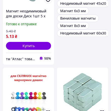
Неодимовый магнит 45х20
Магнит 6х3 мм
Магнит неодимимовый
для доски Диск 1шт 5 х
Виниловые магниты
5мм 17516
Готово к отправке
Магнит 8х3 мм
5
.40
₴
Неодимовый магнит 60х30
5
.13
₴
Купить
98%
тм "Атлас" товари від виробника