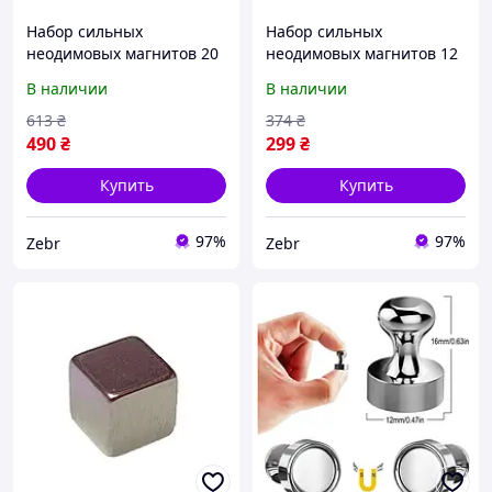
Набор сильных
Набор сильных
неодимовых магнитов 20
неодимовых магнитов 12
шт для маркерной доски
шт для маркерной доски
В наличии
В наличии
и металлических
и металлических
поверхностей
поверхностей
613
₴
374
₴
неодимовый магнит на
неодимовый магнит на
490
₴
299
₴
холодильник 12х16 мм
холодильник 12х16 мм
Купить
Купить
97%
97%
Zebr
Zebr