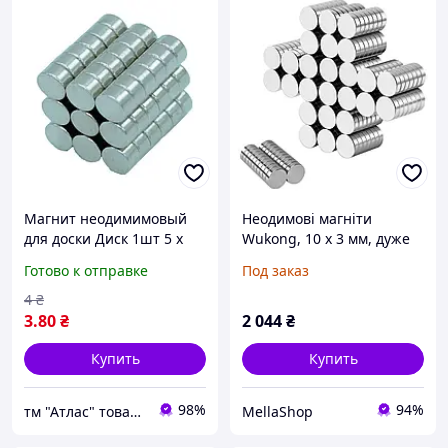
Магнит неодимимовый
Неодимові магніти
для доски Диск 1шт 5 х
Wukong, 10 х 3 мм, дуже
3мм 17254
міцні магніти, 100 штук,
Готово к отправке
Под заказ
для холодильника, білої
дошки, скляної магнітної
4
₴
дошки та DIY,
3
.80
₴
2 044
₴
Купить
Купить
98%
94%
тм "Атлас" товари від виробника
MellaShop