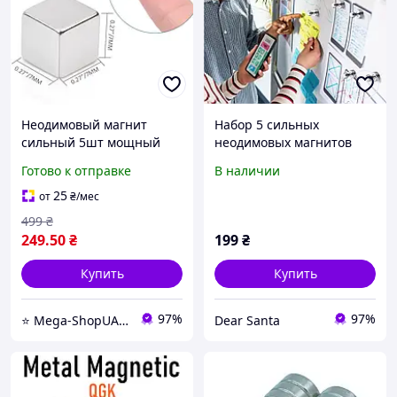
Неодимовый магнит
Набор 5 сильных
сильный 5шт мощный
неодимовых магнитов
металлический магнит на
Toplak для досок и
Готово к отправке
В наличии
холодильник, доску, для
холодильника,
крепления и фиксации
серебристые
25
от
₴
/мес
499
₴
249
.50
₴
199
₴
Купить
Купить
97%
97%
⭐️ Mega-ShopUA.com.ua
Dear Santa