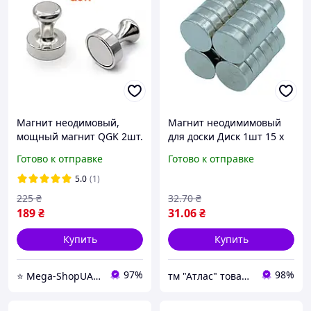
Магнит неодимовый,
Магнит неодимимовый
мощный магнит QGK 2шт.
для доски Диск 1шт 15 х
Металлический магнит
5мм 07708
Готово к отправке
Готово к отправке
для холодильника, доски.
Магнит на холодильник
5.0
(1)
225
₴
32
.70
₴
189
₴
31
.06
₴
Купить
Купить
97%
98%
⭐️ Mega-ShopUA.com.ua
тм "Атлас" товари від виробника