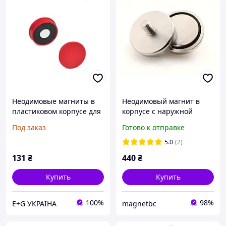
Неодимовые магниты в
Неодимовый магнит в
пластиковом корпусе для
корпусе с наружной
крепления к магнитным
резьбой. С42 М 8 Супер
Под заказ
Готово к отправке
доскам F 10-35 Н GN 53.1-
МОЩНЫЙ Сила 68 кг
ND-25-RT
5.0
(2)
131
₴
440
₴
Купить
Купить
100%
98%
E+G УКРАЇНА
magnetbc