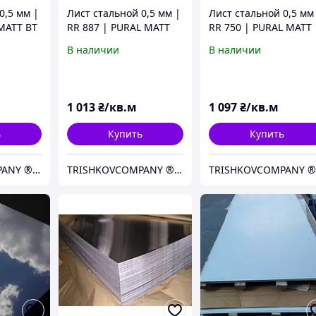
0,5 мм |
Лист стальной 0,5 мм |
Лист стальной 0,5 мм
MATT BT
RR 887 | PURAL MATT
RR 750 | PURAL MATT
SAB
BT | Ruukki 50 | SSAB
BT | Ruukki 50 | SSAB
В наличии
В наличии
1 013
₴/кв.м
1 097
₴/кв.м
ь
Купить
Купить
TRISHKOVCOMPANY ® | Кровельный Гипермакет
TRISHKOVCOMPANY ® | Кровельный Гипермакет