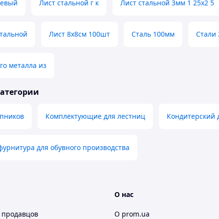
иевый
Лист стальной г к
Лист стальной 3мм 1 25х2 5
стальной
Лист 8х8см 100шт
Сталь 100мм
Стали 
го металла из
категории
пников
Комплектующие для лестниц
Кондитерский 
урнитура для обувного производства
О нас
 продавцов
О prom.ua