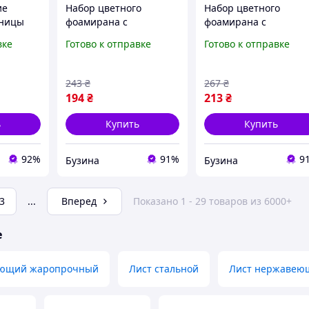
ие
Набор цветного
Набор цветного
жницы
фоамирана с
фоамирана с
ма 2100
глиттером 17IA4-MIX
глиттером 17HA4-MIX
вке
Готово к отправке
Готово к отправке
альных
1,7-0,1 мм 10 листов
1,7-0,1 мм 10 листов
м h P
buzyna
buzyna
/мин
243
₴
267
₴
194
₴
213
₴
ь
Купить
Купить
92%
91%
9
Бузина
Бузина
3
...
Вперед
Показано 1 - 29 товаров из 6000+
е
еющий жаропрочный
Лист стальной
Лист нержавею