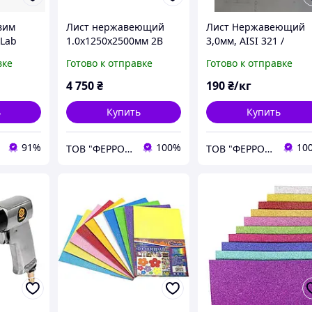
вим
Лист нержавеющий
Лист Нержавеющий
Lab
1.0х1250х2500мм 2В
3,0мм, AISI 321 /
es, 0.4
AISI 321
08X18H10Т/ 1.4541, 2
вке
Готово к отправке
Готово к отправке
4 750
₴
190
₴/кг
ь
Купить
Купить
91%
100%
10
ТОВ "ФЕРРО МІНЕРАЛЗ"
ТОВ "ФЕРРО МІНЕРАЛЗ"