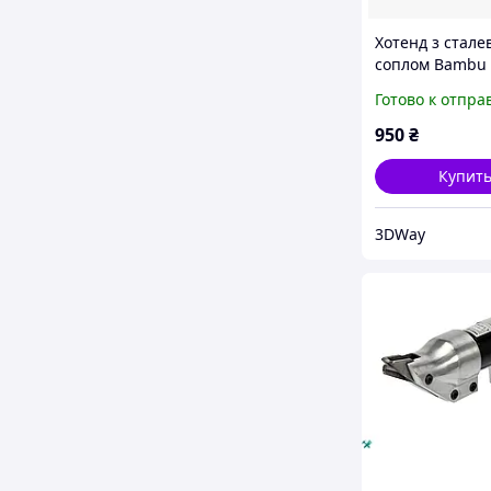
Хотенд з стале
соплом Bambu 
Hotend - A1 Seri
Готово к отпра
mm
950
₴
Купит
3DWay