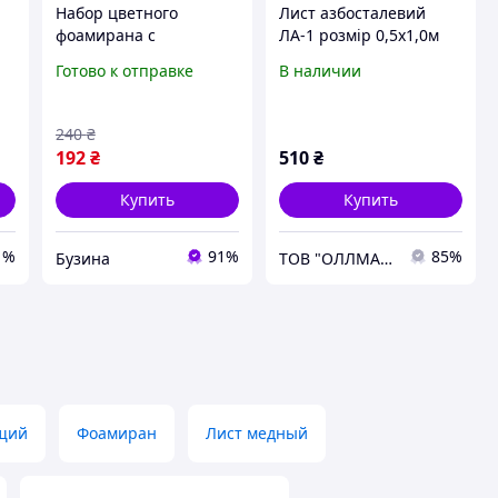
Набор цветного
Лист азбосталевий
фоамирана с
ЛА-1 розмір 0,5х1,0м
глиттером 17GLA4-
х1,75мм
Готово к отправке
В наличии
MIX2, 1,7-0,1 мм 10
листов buzyna
240
₴
192
₴
510
₴
Купить
Купить
1%
91%
85%
Бузина
ТОВ "ОЛЛМАКС"
щий
Фоамиран
Лист медный