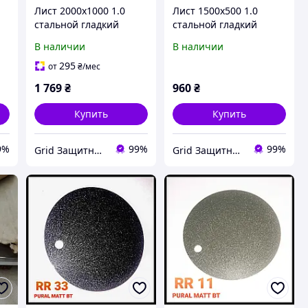
Лист 2000х1000 1.0
Лист 1500х500 1.0
стальной гладкий
стальной гладкий
толщина 1 мм
толщина 1.0 мм
В наличии
В наличии
холоднокатаный
холоднокатаный 08-КП
стандарт 08-КП
295
от
₴
/мес
1 769
₴
960
₴
Купить
Купить
9%
99%
99%
Grid Защитные металлоизделия
Grid Защитные металлоизделия