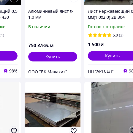
ющий 0,5
Алюминиевый лист t-
Лист нержавеющий 0
B 430
1.0 мм
мм(1,0х2,0) 2B 304
матовый
вке
В наличии
Готово к отправке
(1)
5.0
(2)
1 500
₴
750
₴/кв.м
ь
Купить
Купить
98%
9
ПП "АРТСЕЛ"
ООО "БК Малахит"