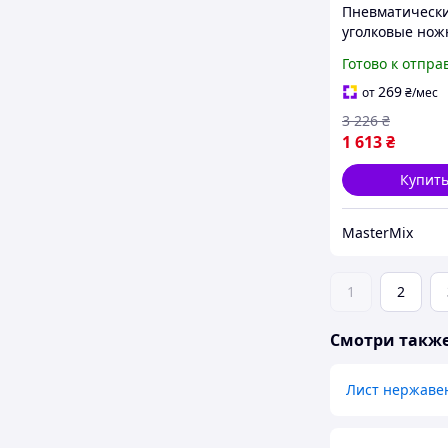
Пневматическ
уголковые но
VOREL 1/4 дюй
Готово к отпра
об/мин для ст
листов до 1.2 м
269
от
₴
/мес
0.62 МПа 184 л
3 226
₴
1 613
₴
Купит
MasterMix
1
2
Смотри такж
Лист нержав