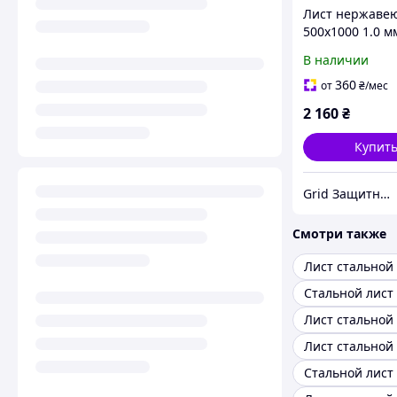
Лист нержаве
500х1000 1.0 м
шлифованный 
В наличии
стальной н/ж A
4N
360
от
₴
/мес
2 160
₴
Купит
Grid Защитные металлоизделия
Смотри также
Лист стальной
Стальной лист
Лист стальной 
Лист стальной
Стальной лист