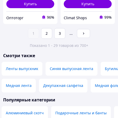
Купить
Купить
96%
99%
Оптоторг
Climat Shops
1
2
3
...
Показано 1 - 29 товаров из 700+
Смотри также
Ленты выпускник
Синяя выпускная лента
Бутилк
Медная лента
Декупажная салфетка
Медная фоль
Популярные категории
Алюминиевый скотч
Подарочные ленты и банты