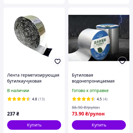
Лента герметизирующая
Бутиловая
бутилкаучуковая
водонепроницаемая
кровельная
лента с алюминиевой
В наличии
Готово к отправке
фольгированная
фольгой на
50ммх12м
самоклеющейся основе, 5
4.8
(13)
4.5
(4)
см*4,8 м (1 мм)
86
.90
₴/рулон
237
₴
73
.90
₴/рулон
Купить
Купить