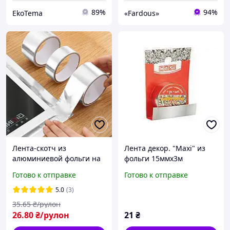
89%
94%
EkoTema
«Fardous»
Лента-скотч из
Лента декор. "Maxi" из
алюминиевой фольги на
фольги 15ммх3м
самоклеющейся основе, 3
серебристая
Готово к отправке
Готово к отправке
см*5 м
№MX62031(20)
5.0
(3)
35
.65
₴/рулон
26
.80
₴/рулон
21
₴