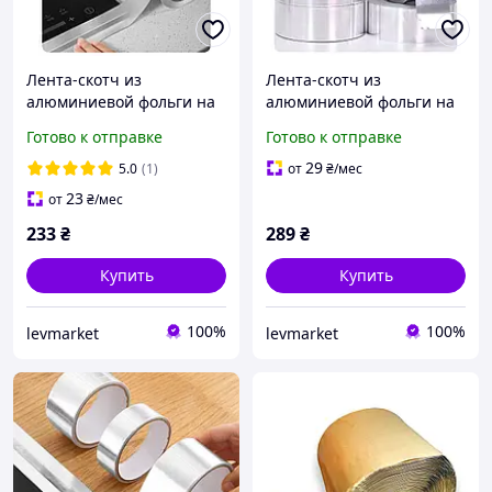
Лента-скотч из
Лента-скотч из
алюминиевой фольги на
алюминиевой фольги на
самоклеющейся основе
самоклеющейся основе
Готово к отправке
Готово к отправке
30мм x 10м
50 мм x 10 м
29
5.0
(1)
от
₴
/мес
23
от
₴
/мес
233
₴
289
₴
Купить
Купить
100%
100%
levmarket
levmarket