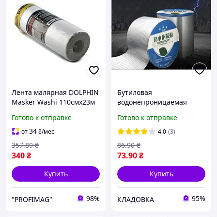
Лента малярная DOLPHIN
Бутиловая
Masker Washi 110смх23м
водонепроницаемая
с фольгой для
лента с алюминиевой
Готово к отправке
Готово к отправке
электростатической
фольгой на
покраски
самоклеющейся основе, 5
34
от
₴
/мес
4.0
(3)
см*4,8 м (1 мм), Кладовка
357
.89
₴
86
.90
₴
340
₴
73
.90
₴
Купить
Купить
98%
95%
"PROFIMAG"
КЛАДОВКА