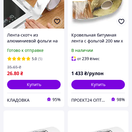
Лента-скотч из
Кровельная битумная
алюминиевой фольги на
лента с фольгой 200 мм х
самоклеющейся основе, 3
20 м
Готово к отправке
В наличии
см*5 м, Кладовка
239
5.0
(5)
от
₴
/мес
35
.65
₴
26
.80
₴
1 433
₴/рулон
Купить
Купить
95%
98%
КЛАДОВКА
ПРОЕКТ24 ОПТОВО РОЗНИЧНАЯ КОМПАНИЯ