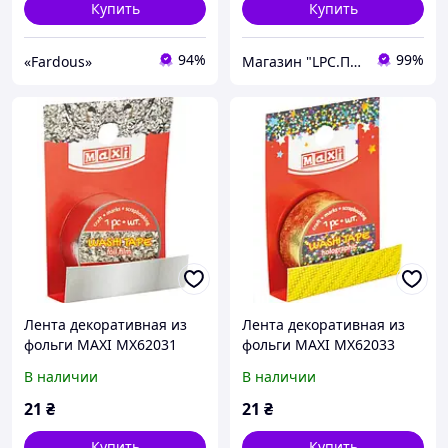
Купить
Купить
94%
99%
«Fardous»
Магазин "LPC.Полиграфия"
Лента декоративная из
Лента декоративная из
фольги MAXI MX62031
фольги MAXI MX62033
15мм*3м, серебристая
15мм *3м,
В наличии
В наличии
/MX62031/
голографическая
/MX62033/
21
₴
21
₴
Купить
Купить