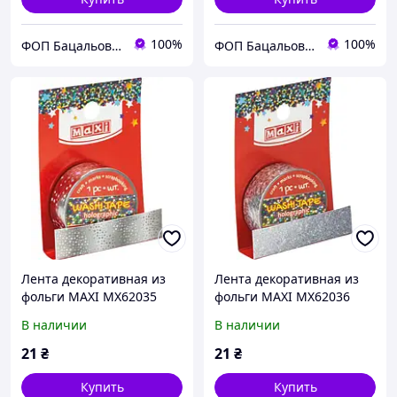
100%
100%
ФОП Бацальова Тетяна Юріївна
ФОП Бацальова Тетяна Юріївна
Лента декоративная из
Лента декоративная из
фольги MAXI MX62035
фольги MAXI MX62036
15мм *3м,
15мм *3м,
В наличии
В наличии
голографическая
голографическая
/MX62035/
/MX62036/
21
₴
21
₴
Купить
Купить