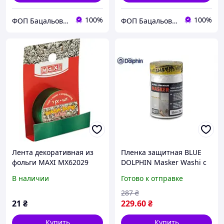
100%
100%
ФОП Бацальова Тетяна Юріївна
ФОП Бацальова Тетяна Юріївна
Лента декоративная из
Пленка защитная BLUE
фольги MAXI MX62029
DOLPHIN Masker Washi с
15мм *3м, зеленая
фольгой, экстратонкая,
В наличии
Готово к отправке
/MX62029/
влагостойкая (55cm* 23m)
12шт/уп
287
₴
21
₴
229
.60
₴
Купить
Купить