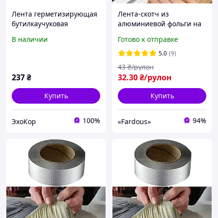
Лента герметизирующая
Лента-скотч из
бутилкаучуковая
алюминиевой фольги на
кровельная
самоклеющейся основе, 5
В наличии
Готово к отправке
фольгированная
см*4,8 м
50ммх12м
5.0
(9)
43
₴/рулон
237
₴
32
.30
₴/рулон
Купить
Купить
100%
94%
ЭхоКор
«Fardous»