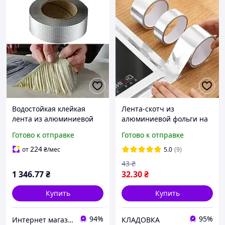
Водостойкая клейкая
Лента-скотч из
лента из алюминиевой
алюминиевой фольги на
фольги и бутилового
самоклеющейся основе, 5
Готово к отправке
Готово к отправке
герметика 10 м х 100 мм
см*4,8 м, Кладовка
224
от
₴
/мес
5.0
(9)
43
₴
1 346
.77
₴
32
.30
₴
Купить
Купить
94%
95%
Интернет магазин "E-To4Ka"
КЛАДОВКА