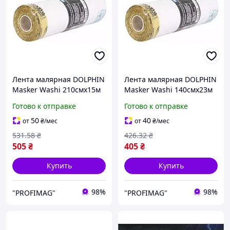
Лента малярная DOLPHIN
Лента малярная DOLPHIN
Masker Washi 210смх15м
Masker Washi 140смх23м
с фольгой для
с фольгой для
Готово к отправке
Готово к отправке
электростатической
электростатической
покраски
покраски
50
40
от
₴
/мес
от
₴
/мес
531
.58
₴
426
.32
₴
505
₴
405
₴
Купить
Купить
98%
98%
"PROFIMAG"
"PROFIMAG"