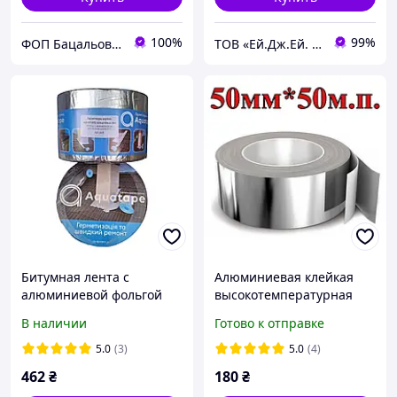
100%
99%
ФОП Бацальова Тетяна Юріївна
ТОВ «Ей.Дж.Ей. Трейдінг Україна»
Битумная лента с
Алюминиевая клейкая
алюминиевой фольгой
высокотемпературная
100мм длина 10м Aqua
фольгировання лента
В наличии
Готово к отправке
Protect Украина
скотч самоклеющаяся из
алюминиевой фольги
5.0
(3)
5.0
(4)
462
₴
180
₴