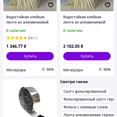
Водостойкая клейкая
Водостойкая клейкая
лента из алюминиевой
лента из алюминиевой
фольги и бутилового
фольги и бутилового
В наличии
В наличии
герметика 10 м х 100 мм
герметика 5 м х 300 мм
5.0
(1)
1 346
.77
₴
2 102
.05
₴
Купить
Купить
96%
96%
МегаШара
МегаШара
Смотри также
Скотч фольгированный
Фольгированный скотч терм
Фольга с клеевым слоем
Лента алюминиевая термост