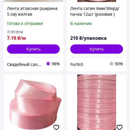
Лента атласная (ширина
Лента сатин 6мм/36ярд/
5 см) желтая
пачка 12шт (розовая )
Готово к отправке
В наличии
7
.99
₴/м
7
.19
₴/м
210
₴/упаковка
Купить
Купить
98%
90%
Свадебный салон "ПРИНЦЕССА"
FurNiS