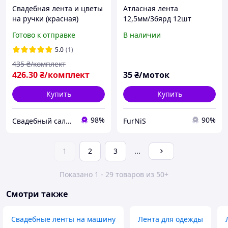
Свадебная лента и цветы
Атласная лента
на ручки (красная)
12,5мм/36ярд 12шт
(желтая)
Готово к отправке
В наличии
5.0
(1)
435
₴/комплект
426
.30
₴/комплект
35
₴/моток
Купить
Купить
98%
90%
Свадебный салон "ПРИНЦЕССА"
FurNiS
1
2
3
...
Показано 1 - 29 товаров из 50+
Смотри также
Свадебные ленты на машину
Лента для одежды