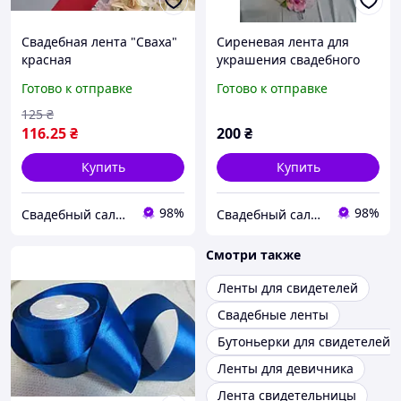
Свадебная лента "Сваха"
Сиреневая лента для
красная
украшения свадебного
авто жениха и невесты "5
Готово к отправке
Готово к отправке
роз"
125
₴
116
.25
₴
200
₴
Купить
Купить
98%
98%
Свадебный салон "ПРИНЦЕССА"
Свадебный салон "ПРИНЦЕССА"
Смотри также
Ленты для свидетелей
Свадебные ленты
Бутоньерки для свидетелей
Ленты для девичника
Лента свидетельницы