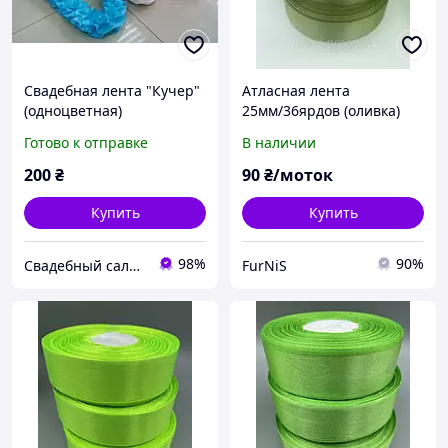
Свадебная лента "Кучер"
Атласная лента
(одноцветная)
25мм/36ярдов (оливка)
Готово к отправке
В наличии
200
₴
90
₴/моток
Купить
Купить
98%
90%
Свадебный салон "ПРИНЦЕССА"
FurNiS