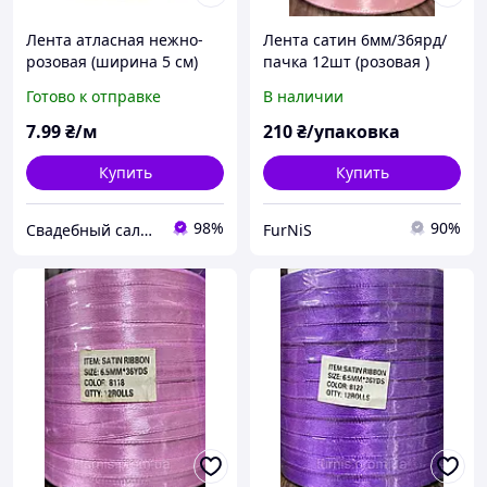
Лента атласная нежно-
Лента сатин 6мм/36ярд/
розовая (ширина 5 см)
пачка 12шт (розовая )
Готово к отправке
В наличии
7
.99
₴/м
210
₴/упаковка
Купить
Купить
98%
90%
Свадебный салон "ПРИНЦЕССА"
FurNiS