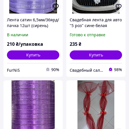
Лента сатин 6,5мм/36ярд/
Свадебная лента для авто
пачка 12шт (сирень)
"5 роз" сине-белая
В наличии
Готово к отправке
210
₴/упаковка
235
₴
Купить
Купить
90%
98%
FurNiS
Свадебный салон "ПРИНЦЕССА"