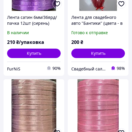
Лента сатин 6мм/36ярд/
Лента для свадебного
пачка 12шт (сирень)
авто "Бантики" (цвета - в
ассортименте)
В наличии
Готово к отправке
210
₴/упаковка
200
₴
Купить
Купить
90%
98%
FurNiS
Свадебный салон "ПРИНЦЕССА"