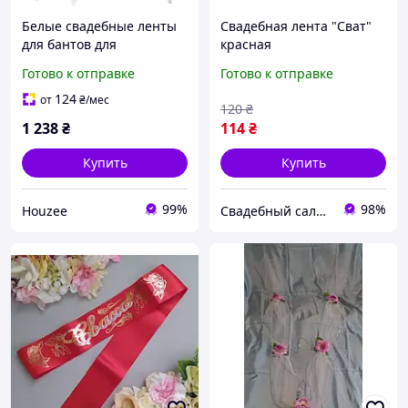
Белые свадебные ленты
Свадебная лента "Сват"
для бантов для
красная
украшения свадебных
Готово к отправке
Готово к отправке
торжеств 100 шт.
124
от
₴
/мес
120
₴
1 238
₴
114
₴
Купить
Купить
99%
98%
Houzee
Свадебный салон "ПРИНЦЕССА"