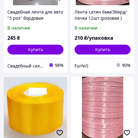
Свадебная лента для авто
Лента сатин 6мм/36ярд/
"5 роз" бордовая
пачка 12шт (розовая )
В наличии
В наличии
245
₴
210
₴/упаковка
Купить
Купить
98%
90%
Свадебный салон "ПРИНЦЕССА"
FurNiS