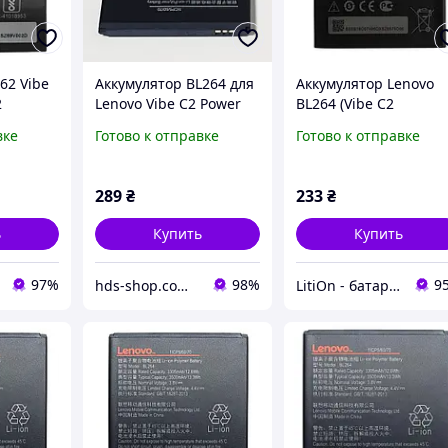
62 Vibe
Аккумулятор BL264 для
Аккумулятор Lenovo
2
Lenovo Vibe C2 Power
BL264 (Vibe C2
3500mAh Original PRC
Power/K10/a40)
вке
Готово к отправке
Готово к отправке
[Original PRC]
289
₴
233
₴
ь
Купить
Купить
97%
98%
9
hds-shop.com.ua
LitiOn - батареи и аккумуляторы