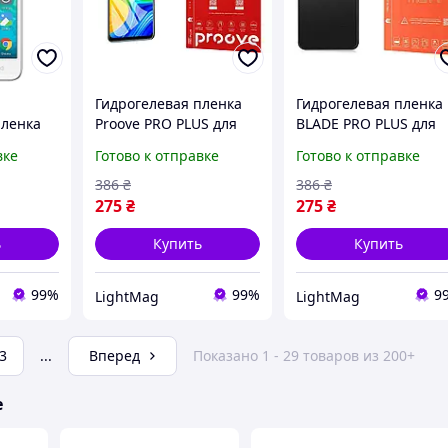
Гидрогелевая пленка
Гидрогелевая пленка
пленка
Proove PRO PLUS для
BLADE PRO PLUS для
Power
Lenovo C2 Power vibe
Lenovo C2 Power vibe
вке
Готово к отправке
Готово к отправке
глянцевая
матовая
противоударная
противоударная
386
₴
386
₴
275
₴
275
₴
ь
Купить
Купить
99%
99%
9
LightMag
LightMag
3
...
Вперед
Показано 1 - 29 товаров из 200+
е