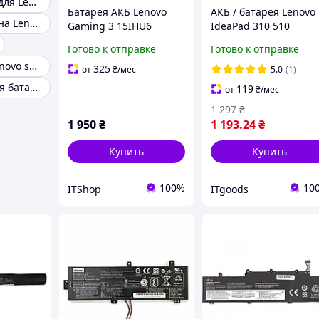
Аккумуляторы для Lenovo A319
Батарея АКБ Lenovo
АКБ / батарея Lenovo
Аккумуляторы на Lenovo A2010
Gaming 3 15IHU6
IdeaPad 310 510
15ACH6 L20M3PC2
L15L2PB4 L15L2PB5
Готово к отправке
Готово к отправке
L20C3PC2 L20D3PC2
L15C2PB5 L15M2PB4
Аккумулятор lenovo s10 3c
L20L3PC2 L20M3PC2,
L15M2PB5 L15M2PB3
325
от
₴
/мес
5.0
(1)
11.52V 45Wh, новая
L15C2PB3 L15S2TB0
Аккумуляторная батарея lenovo b50-70
119
от
₴
/мес
1 297
₴
1 950
₴
1 193
.24
₴
Купить
Купить
100%
10
ITShop
ITgoods