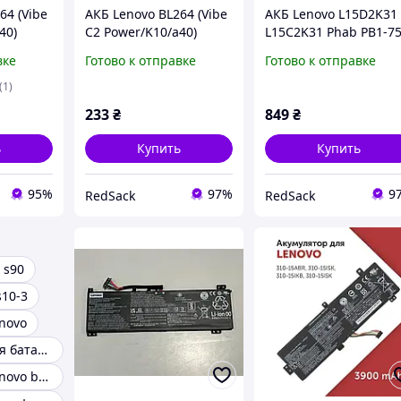
64 (Vibe
АКБ Lenovo BL264 (Vibe
АКБ Lenovo L15D2K31
40)
C2 Power/K10/a40)
L15C2K31 Phab PB1-7
[Original PRC]
, Yoga Tablet 3 8.0 YT3
вке
Готово к отправке
Готово к отправке
850F, Yoga Book YB1-
X90F (6200 mAh)
(1)
[Original PRC]
233
₴
849
₴
ь
Купить
Купить
95%
97%
9
RedSack
RedSack
 s90
s10-3
novo
Аккумуляторная батарея Lenovo L09C6Y02
Аккумулятор lenovo b570e