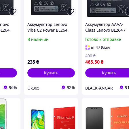
enovo
Аккумулятор Lenovo
Аккумулятор AAAA-
BL264
Vibe C2 Power BL264
Class Lenovo BL264 /
Vibe C2 Power Origina
В наличии
Готово к отправке
47
от
₴
/мес
490
₴
235
₴
465
.50
₴
ь
Купить
Купить
96%
92%
9
Ok365
BLACK-ANGAR