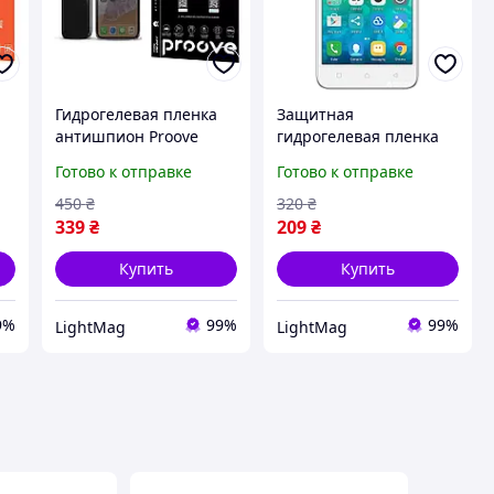
Гидрогелевая пленка
Защитная
антишпион Proove
гидрогелевая пленка
PRIVACY для Lenovo C2
для Lenovo C2 Power
Готово к отправке
Готово к отправке
Power vibe матовая
vibe матовая
450
₴
320
₴
339
₴
209
₴
Купить
Купить
9%
99%
99%
LightMag
LightMag