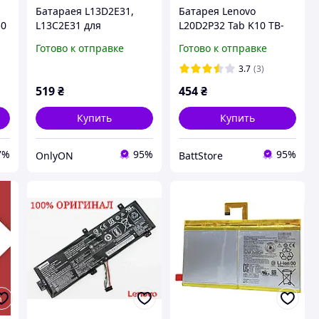
Батараея L13D2E31,
Батарея Lenovo
50
L13C2E31 для
L20D2P32 Tab K10 TB-
-
планшета Lenovo Yoga
X6C6, Tab M10 Plus, TB-
Готово к отправке
Готово к отправке
Tablet 8 B6000 [Original
J606, TB-J607 [Original
PRC]
PRC]
3.7
(3)
519
₴
454
₴
Купить
Купить
7%
95%
95%
OnlyON
BattStore