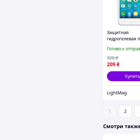
Защитная
гидрогелевая 
для Lenovo C2 
Готово к отпра
vibe
320
₴
209
₴
Купит
LightMag
1
2
Смотри такж