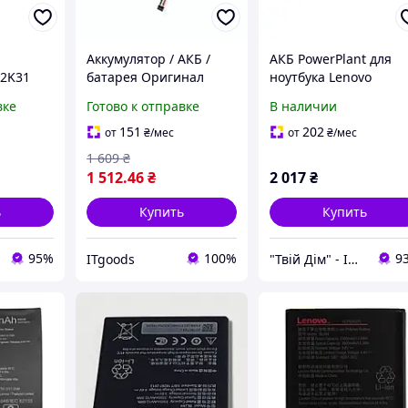
Аккумулятор / АКБ /
АКБ PowerPlant для
C2K31
батарея Оригинал
ноутбука Lenovo
30F/LC
Lenovo L15L2PB4
ThinkPad E14 Gen2
вке
Готово к отправке
В наличии
PRC]
L15L2PB5 L15C2PB3
(L19C3PD5) 11.55V
IdeaPad 310-14IKB 310-
4650mAh (NB482122)
151
202
от
₴
/мес
от
₴
/мес
15IKB 15ISK 38Wh
1 609
₴
1 512
.46
₴
2 017
₴
ь
Купить
Купить
95%
100%
9
ITgoods
"Твій Дім" - Інтернет-гіпермаркет