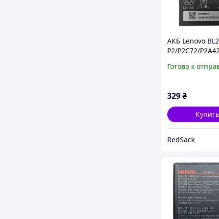
АКБ Lenovo BL2
P2/P2C72/P2A4
[Original PRC]
Готово к отпра
329
₴
Купит
RedSack