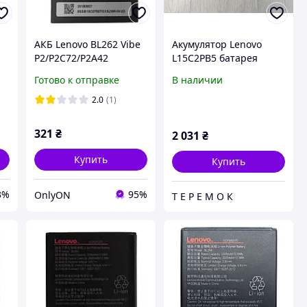
АКБ Lenovo BL262 Vibe
Акумулятор Lenovo
P2/P2C72/P2A42
L15C2PB5 батарея
[Original PRC]
IdeaPad 310 510 АКБ
Готово к отправке
В наличии
леново L15L2PB4
L15M2PB5 7.6V 30Wh
2.0
(1)
для ноутбука аккумул
321
₴
2 031
₴
Купить
Купить
3%
95%
OnlyON
Т Е Р Е М О К