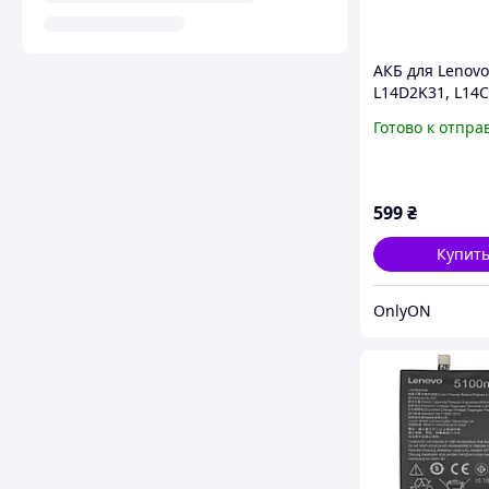
АКБ для Lenovo
L14D2K31, L14
Yoga Tablet 2 8
Готово к отпра
851F [Original 
599
₴
Купит
OnlyON