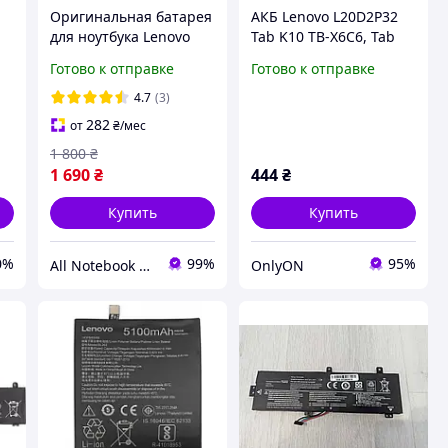
Оригинальная батарея
АКБ Lenovo L20D2P32
для ноутбука Lenovo
Tab K10 TB-X6C6, Tab
L15L2PB4, L15C2PB5,
M10 Plus, TB-J606, TB-
Готово к отправке
Готово к отправке
L15M2PB (7.6V, 30Wh,
J607 [Original PRC]
3948mAh) акумулятор
4.7
(3)
282
от
₴
/мес
1 800
₴
1 690
₴
444
₴
Купить
Купить
0%
99%
95%
All Notebook Parts
OnlyON