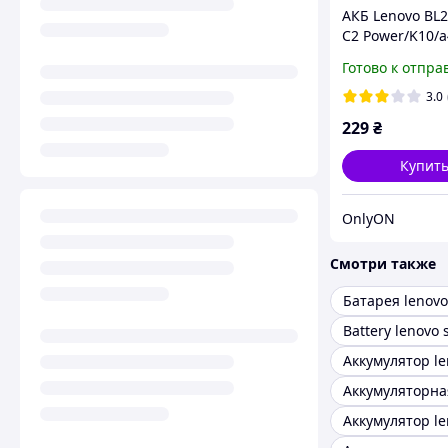
АКБ Lenovo BL2
C2 Power/K10/a
[Original PRC]
Готово к отпра
3.0
229
₴
Купит
OnlyON
Смотри также
Батарея lenovo
Battery lenovo 
Аккумулятор le