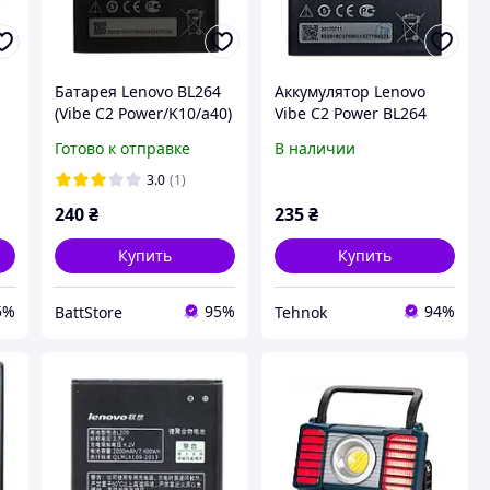
Батарея Lenovo BL264
Аккумулятор Lenovo
(Vibe C2 Power/K10/a40)
Vibe C2 Power BL264
[Original PRC]
Готово к отправке
В наличии
3.0
(1)
240
₴
235
₴
Купить
Купить
5%
95%
94%
BattStore
Tehnok