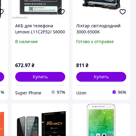
АКБ для телефона
Лiхтар свiтлодiодний
Lenovo L11C2P32/ S6000
3000-6500K
l
переносний W880-2-
В наличии
Готово к отправке
COB , Power Bank, ЗУ
Type-C, Box АКБ
вбудований ТМ КИТАЙ
1270890 dmx
672
.97
₴
811
₴
Купить
Купить
1%
97%
96%
Super Phone
Uzon