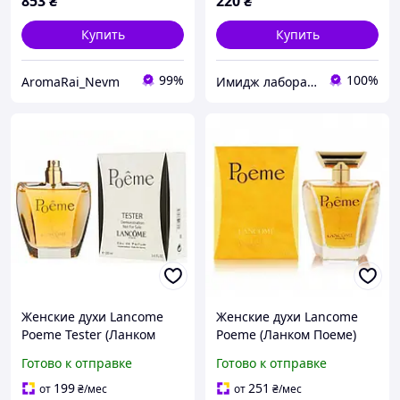
853
₴
220
₴
Купить
Купить
99%
100%
AromaRai_Nevm
Имидж лаборатория & Масляные духи
Женские духи Lancome
Женские духи Lancome
Poeme Tester (Ланком
Poeme (Ланком Поеме)
Поеме)
Парфюмированная вода
Готово к отправке
Готово к отправке
Парфюмированная вода
100 ml/мл
100 ml/мл Тестер
199
251
от
₴
/мес
от
₴
/мес