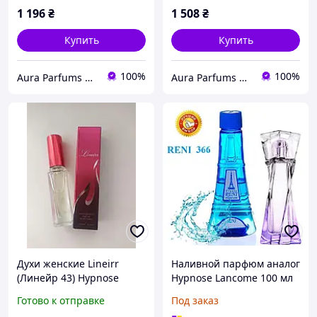
1 196
₴
1 508
₴
Купить
Купить
100%
100%
Aura Parfums | Интернет-магазин парфюмерии и косметики
Aura Parfums | Интернет-магазин парфюмерии и косметики
Духи женские Lineirr
Наливной парфюм аналог
(Линейр 43) Hypnose
Hypnose Lancome 100 мл
Lancome 15мл
Reni 366 женские
Готово к отправке
Под заказ
наливные духи,