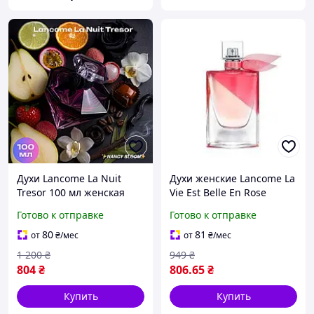
Духи Lancome La Nuit
Духи женские Lancome La
Tresor 100 мл женская
Vie Est Belle En Rose
парфюмированная вода с
(Tester) Ланком Ла Вие
Готово к отправке
Готово к отправке
нотами груши и черной
Эст Бель Ен Розе (Тестер)
розы Парфюмы Ланчом
100 мл all К
80
81
от
₴
/мес
от
₴
/мес
Ла Нюи Трезор 100мл
1 200
₴
949
₴
804
₴
806
.65
₴
Купить
Купить