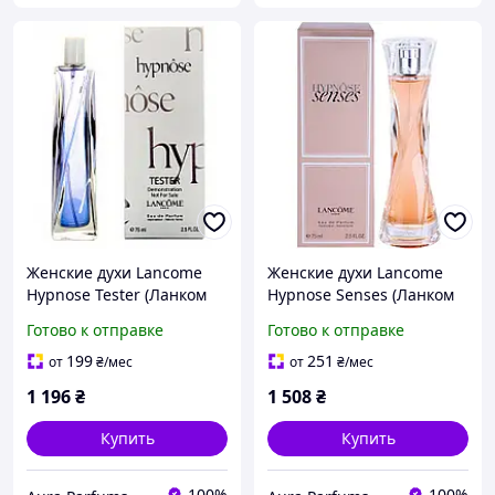
Женские духи Lancome
Женские духи Lancome
Hypnose Tester (Ланком
Hypnose Senses (Ланком
Гипноз)
Гипноз Сенсес)
Готово к отправке
Готово к отправке
Парфюмированная вода
Парфюмированная вода
75 ml/мл Тестер
75 ml/мл
199
251
от
₴
/мес
от
₴
/мес
1 196
₴
1 508
₴
Купить
Купить
100%
100%