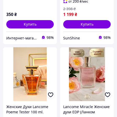
парфюмированная вода
200
от
₴
/мес
2 398
₴
350
₴
1 199
₴
Купить
Купить
98%
98%
Интернет-магазин "Амуро-парфюм"
SunShine
Женские Духи Lancome
Lancome Miracle Женские
Poeme Tester 100 ml.
духи EDP (Ланком