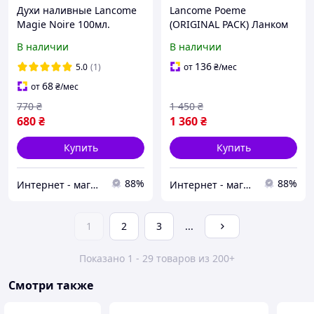
Духи наливные Lancome
Lancome Poeme
Magie Noire 100мл.
(ORIGINAL PACK) Ланком
Черная Магия
Поэма 100мл
В наличии
В наличии
136
5.0
(1)
от
₴
/мес
68
от
₴
/мес
770
₴
1 450
₴
680
₴
1 360
₴
Купить
Купить
88%
88%
Интернет - магазин ГЛАМУР
Интернет - магазин ГЛАМУР
1
2
3
...
Показано 1 - 29 товаров из 200+
Смотри также