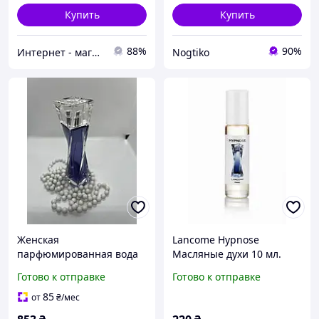
Купить
Купить
88%
90%
Интернет - магазин ГЛАМУР
Nogtiko
Женская
Lancome Hypnose
парфюмированная вода
Масляные духи 10 мл.
Lancome Hypnose (Ланком
Готово к отправке
Готово к отправке
Гипноз) 100 мл
85
от
₴
/мес