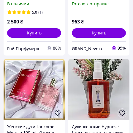
Ланком Поеме 100 мл
Миракл) 100 мл. Стойкий
В наличии
Готово к отправке
шлейфовый аромат
(Цветочные, шипровые)
5.0
(1)
2 500
₴
963
₴
Купить
Купить
88%
95%
Рай Парфумерії
GRAND_Nevma
Женские духи Lancome
Духи женские Hypnose
Miracle 100 ml. Ланком
Lancome, духи на разлив