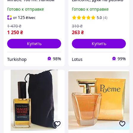
Миракл 100 мл.
110 мл.
Готово к отправке
Готово к отправке
125
от
₴
/мес
5.0
(4)
1 470
₴
310
₴
1 250
₴
263
₴
Купить
Купить
98%
99%
Turkishop
Lotus