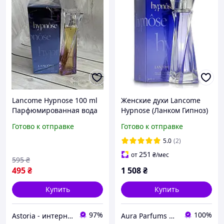
Lancome Hypnose 100 ml
Женские духи Lancome
Парфюмированная вода
Hypnose (Ланком Гипноз)
Ланком Гипноз Женский
Парфюмированная вода
Готово к отправке
Готово к отправке
Аромат Гипноз 100 мл
75 ml/мл
Ланкоме
5.0
(2)
251
от
₴
/мес
595
₴
495
₴
1 508
₴
Купить
Купить
97%
100%
Astoria - интернет-магазин косметики и парфюмерии
Aura Parfums | Интернет-магазин парфюмерии и косметики