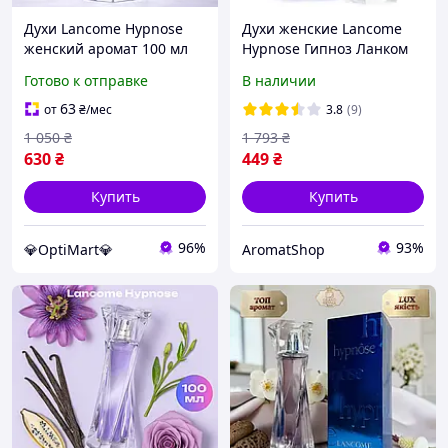
Духи Lancome Hypnose
Духи женские Lancome
женский аромат 100 мл
Hypnose Гипноз Ланком
древесные восточные
EDP 100 ml
Готово к отправке
В наличии
ноты парфюма Ланком
Гипновоз
63
от
₴
/мес
3.8
(9)
1 050
₴
1 793
₴
630
₴
449
₴
Купить
Купить
96%
93%
💎OptiMart💎
AromatShop