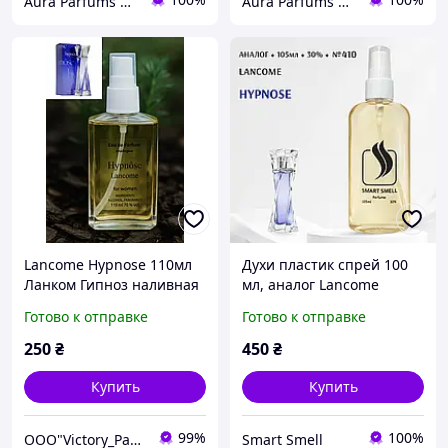
Aura Parfums | Интернет-магазин парфюмерии и косметики
Aura Parfums | Интернет-магазин парфюмерии и косметики
Lancome Hypnose 110мл
Духи пластик спрей 100
Ланком Гипноз наливная
мл, аналог Lancome
французская парфумерия
Hypnose (Ланком Гипноз)
Готово к отправке
Готово к отправке
, французские духи
250
₴
450
₴
Купить
Купить
99%
100%
OOO"Victory_Parfumerie"
Smart Smell