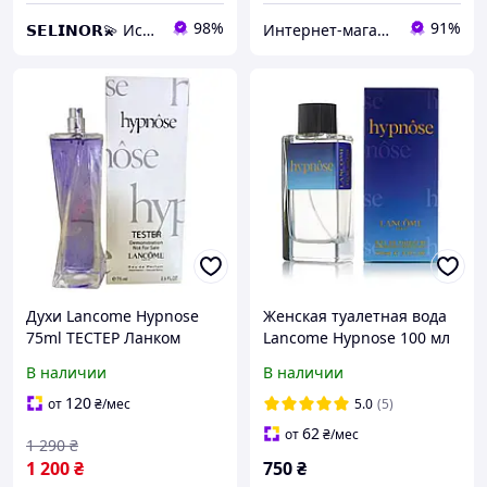
98%
91%
𝗦𝗘𝗟𝗜𝗡𝗢𝗥💫 Искусство аромата
Интернет-магазин Allegoriya
Духи Lancome Hypnose
Женская туалетная вода
75ml ТЕСТЕР Ланком
Lancome Hypnose 100 мл
Гипноз
В наличии
В наличии
120
от
₴
/мес
5.0
(5)
62
от
₴
/мес
1 290
₴
1 200
₴
750
₴