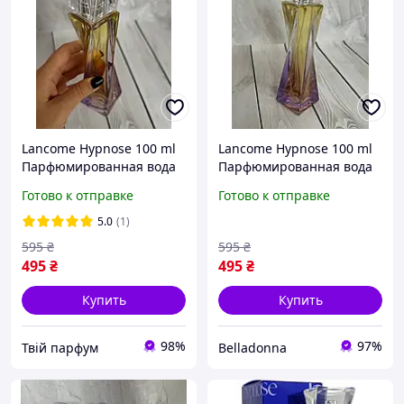
Lancome Hypnose 100 ml
Lancome Hypnose 100 ml
Парфюмированная вода
Парфюмированная вода
Духи Ланком Гипноз 100
Ланкоме Гипноз Духи
Готово к отправке
Готово к отправке
мл Женские Hypnose от
Гипноз Женские 100 мл
Ланкоме
Аромат Hypnose Ланком
5.0
(1)
595
₴
595
₴
495
₴
495
₴
Купить
Купить
98%
97%
Твій парфум
Belladonna