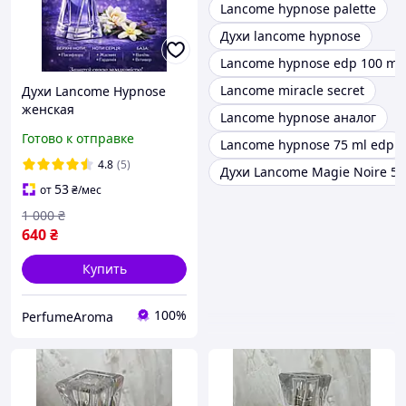
Lancome hypnose palette
Духи lancome hypnose
Lancome hypnose edp 100 ml
Lancome miracle secret
Духи Lancome Hypnose
женская
Lancome hypnose аналог
парфюмированная вода
Готово к отправке
Lancome hypnose 75 ml edp
100 мл восточно
ванильный аромат
4.8
(5)
Духи Lancome Magie Noire 50
Ланком Гипноз
53
от
₴
/мес
1 000
₴
640
₴
Купить
100%
PerfumeAroma