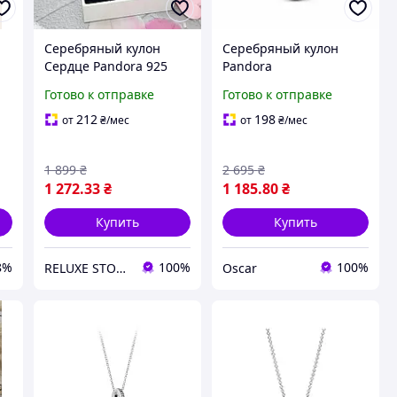
Серебряный кулон
Серебряный кулон
Сердце Pandora 925
Pandora
пробы с цепочкой |
Готово к отправке
Готово к отправке
ме
Женская подвеска
серебро | Подарок
212
198
от
₴
/мес
от
₴
/мес
девушке
1 899
₴
2 695
₴
1 272
.33
₴
1 185
.80
₴
Купить
Купить
8%
100%
100%
RELUXE STORE
Oscar