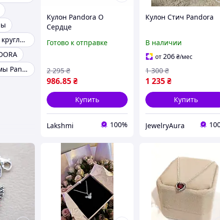
Кулон Pandora O
Кулон Стич Pandora
ры
Сердце
Кулон пандора круглый
Готово к отправке
В наличии
DORA
206
от
₴
/мес
Подвески-шармы Pandora
2 295
₴
1 300
₴
986
.85
₴
1 235
₴
Купить
Купить
100%
10
Lakshmi
JewelryAura