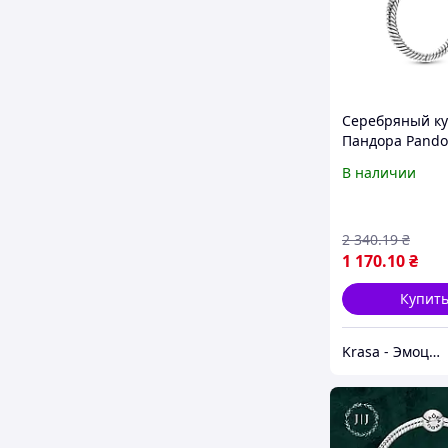
Серебряный к
Пандора Pandor
рожевим pavé
В наличии
399097C02
2 340
.19
₴
1 170
.10
₴
Купит
Krasa - Эмоции для вас и ваших близких интернет-магазин