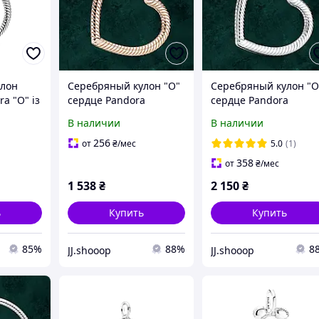
улон
Серебряный кулон "O"
Серебряный кулон "O
a "О" із
сердце Pandora
сердце Pandora
(Пандора) 389384C00 с
(Пандора) 399384c00
В наличии
В наличии
покрытием 14к золотом
256
от
₴
/мес
5.0
(1)
358
от
₴
/мес
1 538
₴
2 150
₴
ь
Купить
Купить
85%
88%
8
JJ.shooop
JJ.shooop