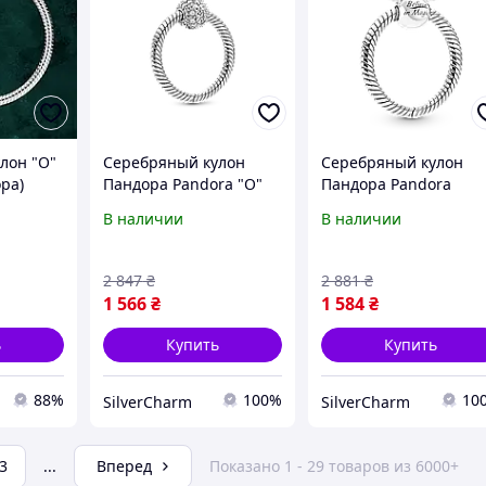
лон "O"
Серебряный кулон
Серебряный кулон
ра)
Пандора Pandora "О"
Пандора Pandora
pave, маленький
390076C00
В наличии
В наличии
399097C01
2 847
₴
2 881
₴
1 566
₴
1 584
₴
ь
Купить
Купить
88%
100%
10
SilverCharm
SilverCharm
3
...
Вперед
Показано 1 - 29 товаров из 6000+