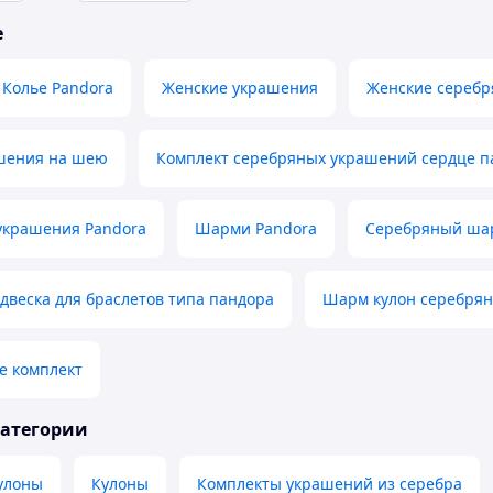
е
Колье Pandora
Женские украшения
Женские серебр
шения на шею
Комплект серебряных украшений сердце п
украшения Pandora
Шарми Pandora
Серебряный шар
двеска для браслетов типа пандора
Шарм кулон серебрян
е комплект
категории
улоны
Кулоны
Комплекты украшений из серебра