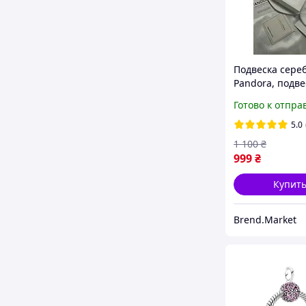
Подвеска сере
Pandora, подве
Сверкающий к
Готово к отпра
кулон пандора
подарочная уп
5.0
1 100
₴
999
₴
Купит
Brend.Market