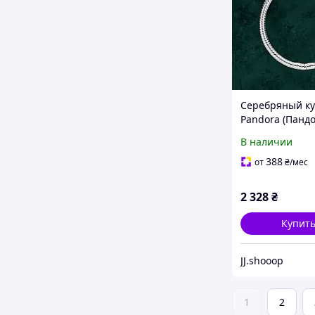
Серебряный ку
Pandora (Пандо
398576C00
В наличии
388
от
₴
/мес
2 328
₴
Купит
JJ.shooop
1
2