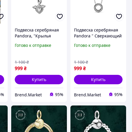
Подвеска серебряная
Подвеска серебряная
Pandora, "Крылья
Pandora " Сверкающий
ангела" цепочка, кулон
круг паве" цепочка,
Готово к отправке
Готово к отправке
пандора+ подарочная
кулон пандора+
упаковка
подарочная упаковка
1 100
₴
1 100
₴
999
₴
999
₴
Купить
Купить
5%
95%
95%
Brend.Market
Brend.Market