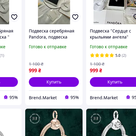
бряная
Подвеска серебряная
Подвеска "Сердце с
ска "
Pandora, подвеска
крыльями ангела"
руг"
,цепочка, кулон
Pandora цепочка
вке
Готово к отправке
Готово к отправке
 +
пандора+ подарочная
пандора кулон +
аковка
упаковка
подарочная упаковка
(1)
5.0
(2)
1 100
₴
1 100
₴
999
₴
999
₴
ь
Купить
Купить
95%
95%
9
Brend.Market
Brend.Market