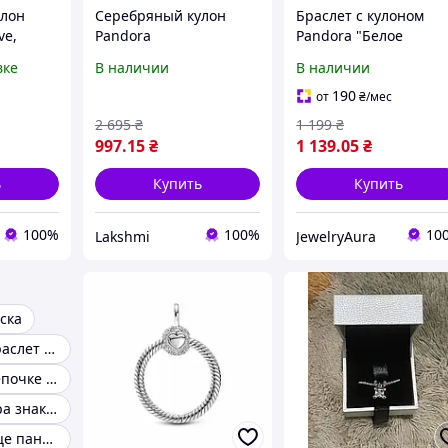
улон
Серебряный кулон
Браслет с кулоном
ve,
Pandora
Pandora "Белое
сердце" - На Подарок
вке
В наличии
В наличии
190
от
₴
/мес
2 695
₴
1 199
₴
997
.15
₴
1 139
.05
₴
ь
Купить
Купить
100%
100%
10
Lakshmi
JewelryAura
ска
Подвески на браслет пандора
Подвеска на цепочке сердца pandora
Шармы пандора знаки зодиака
Подвеска сердце пандора