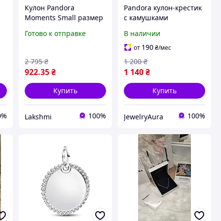
Кулон Pandora
Pandora кулон-крестик
Moments Small размер
с камушками
средний
Готово к отправке
В наличии
190
от
₴
/мес
2 795
₴
1 200
₴
922
.35
₴
1 140
₴
Купить
Купить
0%
100%
100%
Lakshmi
JewelryAura