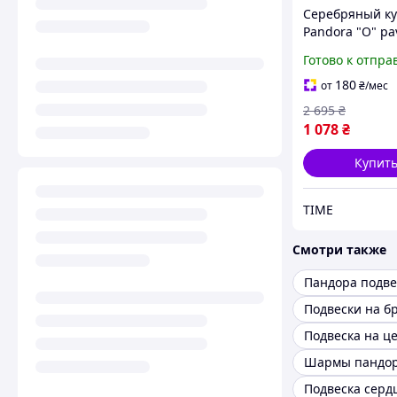
Серебряный к
Pandora "О" pa
маленький
Готово к отпра
180
от
₴
/мес
2 695
₴
1 078
₴
Купит
TIME
Смотри также
Пандора подве