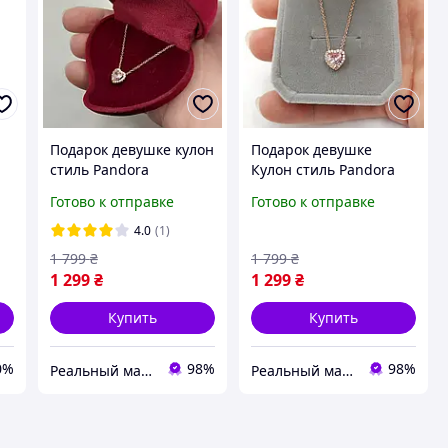
Подарок девушке кулон
Подарок девушке
стиль Pandora
Кулон стиль Pandora
"Розовый топаз
"Розовый топаз
Готово к отправке
Готово к отправке
сердце" серебро с
сердце" с цирконами
позолотой и
серебро с позолотой в
4.0
(1)
цирконами в
коробочке
1 799
₴
1 799
₴
коробочке
1 299
₴
1 299
₴
Купить
Купить
0%
98%
98%
Реальный магазин в Черкассах "ReMaG"
Реальный магазин в Черкассах "ReMaG"