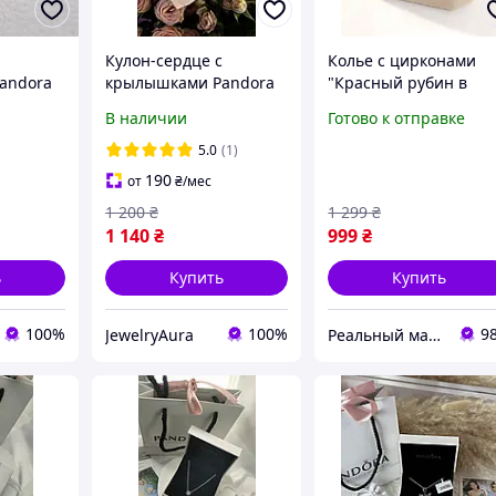
Кулон-сердце с
Колье с цирконами
andora
крылышками Pandora
"Красный рубин в
серебре" стиль
В наличии
Готово к отправке
Pandora кулон в фор
сердца на цепочке
5.0
(1)
Символ любви
190
от
₴
/мес
1 200
₴
1 299
₴
1 140
₴
999
₴
ь
Купить
Купить
100%
100%
9
JewelryAura
Реальный магазин в Черкассах "ReMaG"