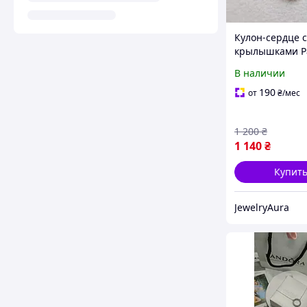
Кулон-сердце с
крылышками P
В наличии
190
от
₴
/мес
1 200
₴
1 140
₴
Купит
JewelryAura