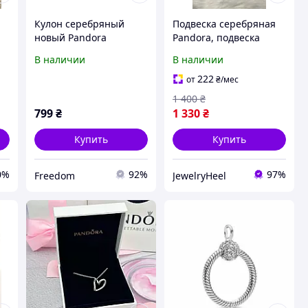
Кулон серебряный
Подвеска серебряная
новый Pandora
Pandora, подвеска
Круглый жетон для
"Красное сердце"
В наличии
В наличии
гравировки
кулон пандора +
подарочная упаковка
222
от
₴
/мес
1 400
₴
799
₴
1 330
₴
Купить
Купить
0%
92%
97%
Freedom
JewelryHeel