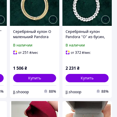
"
Серебряный кулон O
Серебряный кулон
маленький Pandora
Pandora "О" из бусин,
(Пандора) 368736C00 с
маленький Pandora
В наличии
В наличии
покрытием 14к золотом
(Пандора) 399077C00
251
372
от
₴
/мес
от
₴
/мес
1 506
₴
2 231
₴
Купить
Купить
8%
88%
88%
JJ.shooop
JJ.shooop