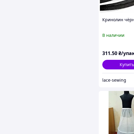
Кринолин чёр
В наличии
311
.50
₴/упа
Купит
lace-sewing