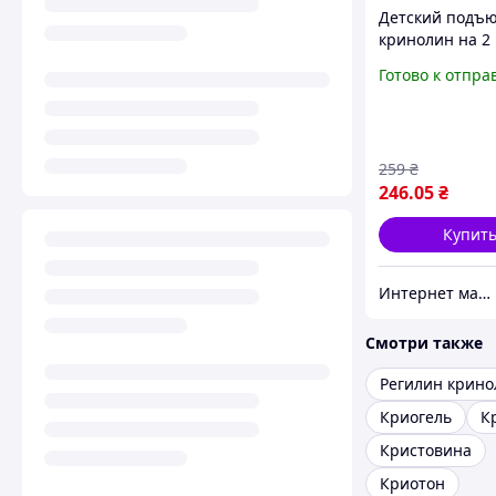
Детский подъ
кринолин на 2 
длина 50 см (M
Готово к отпра
1)
259
₴
246
.05
₴
Купит
Интернет магазин BLAGOY-ART
Смотри также
Регилин крино
Криогель
К
Кристовина
Криотон