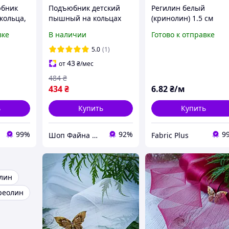
юбник
Подъюбник детский
Регилин белый
кольца,
пышный на кольцах
(кринолин) 1.5 см
I00008-
(кринолин) для
вке
В наличии
Готово к отправке
бального платья,
белый
5.0
(1)
43
от
₴
/мес
484
₴
434
₴
6
.82
₴/м
ь
Купить
Купить
99%
92%
9
Шоп Файна Шоп
Fabric Plus
лин
реолин