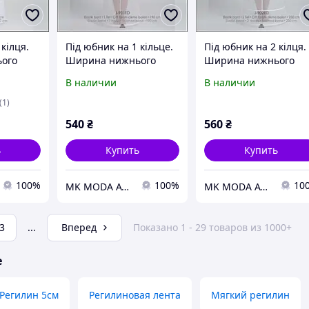
кілця.
Під юбник на 1 кільце.
Під юбник на 2 кілця.
ого
Ширина нижнього
Ширина нижнього
Під юбник
кругу 190 см. Під юбник
кругу 230 см. Під юбн
В наличии
В наличии
кню.
під весільну сукню.
під весільну сукню.
Крінолін
Крінолін
(1)
540
₴
560
₴
ь
Купить
Купить
100%
100%
10
MK MODA ATELIER BRIDAL ACCESSORIES
MK MODA ATELIER BRIDAL ACCESSORIES
3
...
Вперед
Показано 1 - 29 товаров из 1000+
е
Регилин 5см
Регилиновая лента
Мягкий регилин