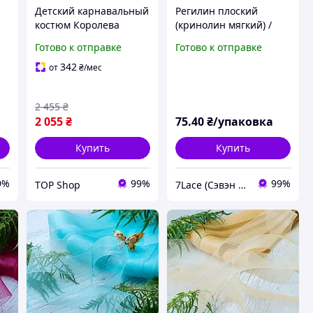
Детский карнавальный
Регилин плоский
костюм Королева
(кринолин мягкий) /
Франции 122-128 для
ширина 1,5 см / цвет
Готово к отправке
Готово к отправке
девочки королевское
бежевый / упаковка 25
платье с короной и
м
342
от
₴
/мес
кринолином
2 455
₴
2 055
₴
75
.40
₴/упаковка
Купить
Купить
9%
99%
99%
TOP Shop
7Lace (Сэвэн Лэйс)