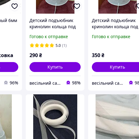
ный 6мм
Детский подъюбник
Детский подъюбник
кринолин кольца под
кринолин кольца под
платье, 50 см
платье, 70 см
Готово к отправке
Готово к отправке
5.0
(1)
ковка
290
₴
350
₴
ь
Купить
Купить
96%
98%
9
весільний салон "Галатея"
весільний салон "Галатея"