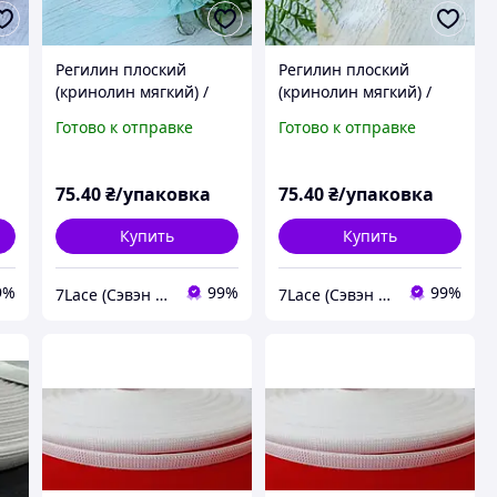
Регилин плоский
Регилин плоский
(кринолин мягкий) /
(кринолин мягкий) /
ширина 1,5 см / цвет
ширина 1,5 см / цвет
Готово к отправке
Готово к отправке
25
голубой / упаковка 25 м
золотистый / упаковка
25 м
75
.40
₴/упаковка
75
.40
₴/упаковка
Купить
Купить
9%
99%
99%
7Lace (Сэвэн Лэйс)
7Lace (Сэвэн Лэйс)