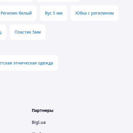
Регилин белый
Вус 5 мм
Юбка с регилином
ц
Пластик 5мм
етская этническая одежда
Партнеры
Bigl.ua