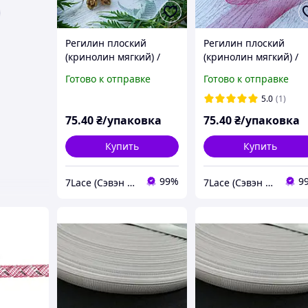
Регилин плоский
Регилин плоский
(кринолин мягкий) /
(кринолин мягкий) /
ширина 1,5 см / цвет
ширина 1,5 см / цвет
Готово к отправке
Готово к отправке
белый / упаковка 25 м
бордовый / упаковка 
м
5.0
(1)
75
.40
₴/упаковка
75
.40
₴/упаковка
Купить
Купить
99%
9
7Lace (Сэвэн Лэйс)
7Lace (Сэвэн Лэйс)