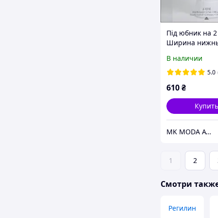
Під юбник на 2 
Ширина нижнь
кругу 190 см. 
В наличии
під весільну су
Крінолін
5.0
610
₴
Купит
MK MODA ATELIER BRIDAL ACCESSORIES
1
2
Смотри такж
Регилин