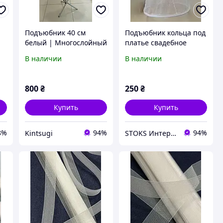
Подъюбник 40 см
Подъюбник кольца под
белый | Многослойный
платье свадебное
кринолин для платьев
вечернее в
В наличии
В наличии
и костюмов
ассортименте
800
₴
250
₴
Купить
Купить
8%
94%
94%
Kintsugi
STOKS Интернет магазин стокового товара с Европы и США