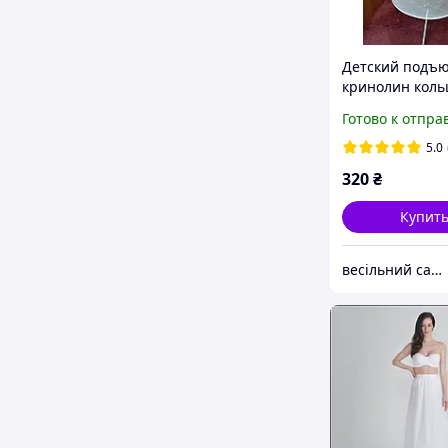
Детский подъ
кринолин коль
платье, 60 см
Готово к отпра
5.0
320
₴
Купит
весільний салон "Галатея"