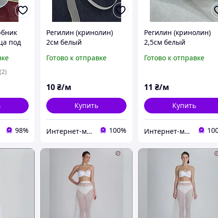
юбник
Регилин (кринолин)
Регилин (кринолин)
ца под
2см белый
2,5см белый
вке
Готово к отправке
Готово к отправке
(2)
10
₴/м
11
₴/м
ь
Купить
Купить
98%
100%
10
Интернет-магазин Дом Ткани
Интернет-магазин Дом Ткани