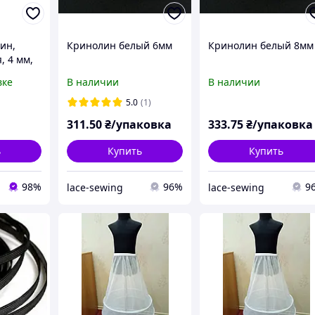
ин,
Кринолин белый 6мм
Кринолин белый 8мм
, 4 мм,
вке
В наличии
В наличии
5.0
(1)
311
.50
₴/упаковка
333
.75
₴/упаковка
ь
Купить
Купить
98%
96%
9
lace-sewing
lace-sewing