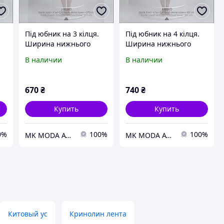
Під юбник на 3 кілця.
Під юбник на 4 кілця.
Ширина нижнього
Ширина нижнього
ик
кругу 270 см. Під юбник
кругу 300 см. Під юбник
В наличии
В наличии
під весільну сукню.
під весільну сукню.
Крінолін
Крінолін
670
₴
740
₴
Купить
Купить
0%
100%
100%
MK MODA ATELIER BRIDAL ACCESSORIES
MK MODA ATELIER BRIDAL ACCESSORIES
Китовый ус
Кринолин лента