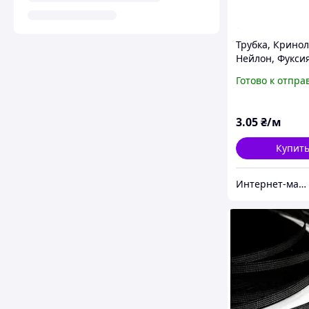
Трубка, Кринол
Нейлон, Фуксия
для Ожерелья/
Готово к отпра
Браслета
3
.05
₴/м
Купит
Интернет-маркет "Прикраса"