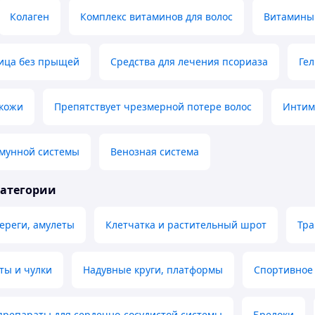
Колаген
Комплекс витаминов для волос
Витамины 
лица без прыщей
Средства для лечения псориаза
Гел
 кожи
Препятствует чрезмерной потере волос
Интим
мунной системы
Венозная система
категории
ереги, амулеты
Клетчатка и растительный шрот
Тра
ты и чулки
Надувные круги, платформы
Спортивное
препараты для сердечно-сосудистой системы
Брелоки