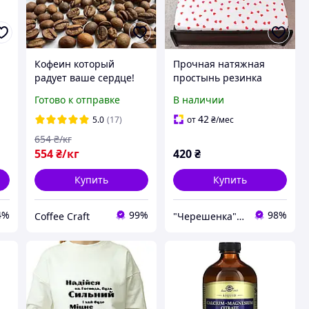
Кофеин который
Прочная натяжная
радует ваше сердце!
простынь резинка
Кофе в зернах
односпальная из бязи
Готово к отправке
В наличии
30%/70%.
белое (90*200*25)
Свежеобжаренный
защитная хлопковая с
42
5.0
(17)
от
₴
/мес
кофе 1 кг
принтом сердца
654
₴/кг
554
₴/кг
420
₴
Купить
Купить
4%
99%
98%
Coffee Craft
"Черешенка" интернет-магазин оптово-розничной торговли