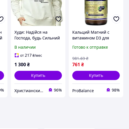
н
Худи: Надійся на
Кальций Магний с
ой
Господа, будь Сильний
витамином D3 для
і хай буде Міцне твоє
крепких костей и
В наличии
Готово к отправке
й
серце
здоровья Solgar
Calcium Magnesium
217
от
₴
/мес
981
.69
₴
Vitamin D3 473 мл
1 300
₴
761
₴
Черника
Купить
Купить
0%
96%
98%
Христианский магазин "Солнечный"
ProBalance