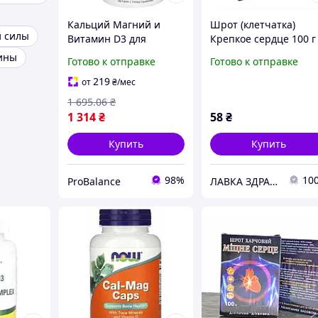
Кальций Магний и
Шрот (клетчатка)
й силы
Витамин D3 для
Крепкое сердце 100 г
крепких костей и
ины
Готово к отправке
Готово к отправке
здоровья сердца
Rainbow Light Calcium
219
от
₴
/мес
180 tabs
1 695
.06
₴
1 314
₴
58
₴
Купить
Купить
98%
10
ProBalance
ЛАВКА ЗДРАВІЯ - НАТУРАЛЬНА ПРОДУКЦІЯ ДЛЯ ЗДОРОВ'Я ТА КРАСИ!