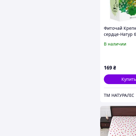
Фиточай Креп
сердце-Натур 
"Naturalis"
В наличии
169
₴
Купит
ТМ НАТУРАЛІС