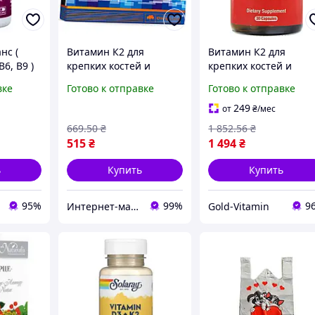
нс (
Витамин К2 для
Витамин К2 для
6, В9 )
крепких костей и
крепких костей и
кие
здоровья сердца Olimp
здоровья сердца Dr.
вке
Готово к отправке
Готово к отправке
е.
Gold-Vit K2 30 капс star
Mercola Vitamin K2 30
капс
249
от
₴
/мес
669
.50
₴
1 852
.56
₴
515
₴
1 494
₴
ь
Купить
Купить
95%
99%
9
Интернет-магазин Vitaminka
Gold-Vitamin