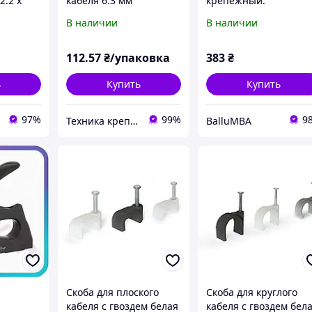
2.2 х
кабеля 6.3 мм
крепежный:
5000 шт
нейлоновая 1000+1 (уп.
хромированный
В наличии
В наличии
еского
100 шт)
пистолет и скобы
епежные
8х0.7мм, 8958H27P6
112
.57
₴/упаковка
383
₴
ь
Купить
Купить
97%
99%
9
Техника крепежа "Метрекс Киев"
BalluMBA
Скоба для плоского
Скоба для круглого
кабеля с гвоздем белая
кабеля с гвоздем бел