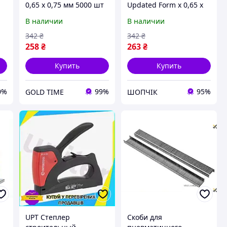
0,65 х 0,75 мм 5000 шт
Updated Form х 0,65 х
для пневматического
0,75 мм 5000 шт для
В наличии
В наличии
пистолета крепежные
пневматического
е
скобы стальные
пистолета крепежные
342
₴
342
₴
LO31\PR
ско CH2_99K
258
₴
263
₴
Купить
Купить
0%
99%
95%
GOLD TIME
ШОПЧІК
UPT Степлер
Скоби для