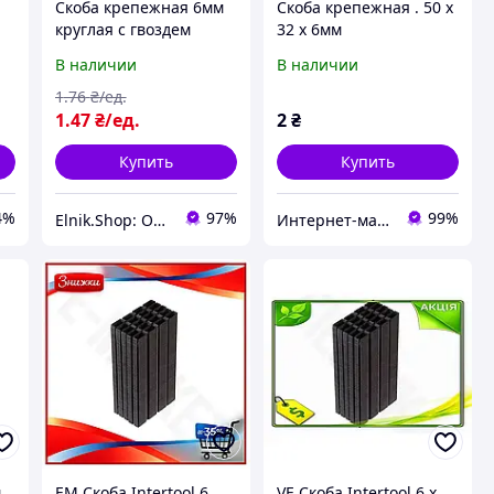
Скоба крепежная 6мм
Скоба крепежная . 50 х
круглая с гвоздем
32 х 6мм
полиэтилен белый (1
В наличии
В наличии
шт.) [51600] Express
ли
ДКС
1
.76
₴/ед.
1
.47
₴/ед.
2
₴
Купить
Купить
4%
97%
99%
Elnik.Shop: Оптово-розничная компания
Интернет-магазин "Stereopulse"
м
EM Скоба Intertool 6
VE Скоба Intertool 6 х