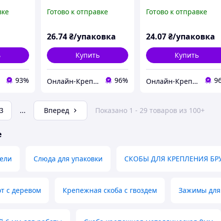
 Set под
6х4мм белая (100шт)
6мм белая (100шт)
вке
Готово к отправке
Готово к отправке
x6-14 мм
репежны
26
.74
₴/упаковка
24
.07
₴/упаковка
ь
Купить
Купить
93%
96%
9
Онлайн-Крепеж
Онлайн-Крепеж
3
...
Вперед
Показано 1 - 29 товаров из 100+
е
бели
Слюда для упаковки
СКОБЫ ДЛЯ КРЕПЛЕНИЯ БР
от с деревом
Крепежная скоба с гвоздем
Зажимы для