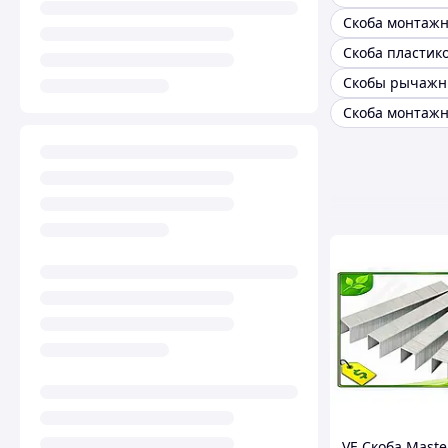
Скоба пластик
Скобы рычаж
Скоба монтажн
VE Скоба Maste