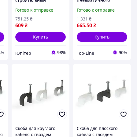
строительный
пневматичного
INTERTOOL Best Mix
степлера VOREL 6х13
Готово к отправке
Готово к отправке
под скобу 11.3x0.7x6-14
мм 12000 шт для
мм для мебели и
крепления материалов
751
.25
₴
1 331
₴
драпировки крепежны
609
₴
665
.50
₴
UPT66-
Купить
Купить
8%
98%
90%
Юпітер
Top-Line
Скоба для круглого
Скоба для плоского
ая
кабеля с гвоздем
кабеля с гвоздем