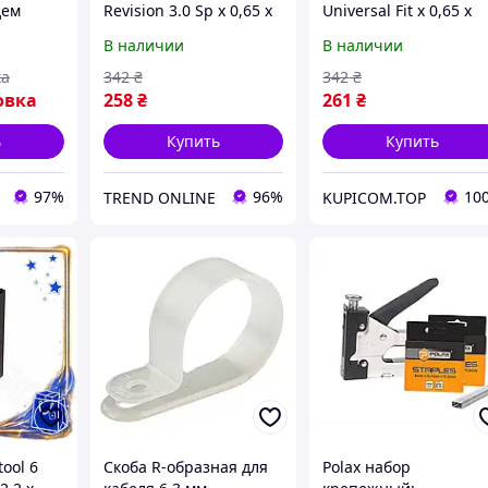
дем
Revision 3.0 Sp х 0,65 х
Universal Fit х 0,65 х
(100шт)
0,75 мм 5000 шт для
0,75 мм 5000 шт для
В наличии
В наличии
XT
пневматического
пневматического
пистолета крепежные
пистолета крепежны
ка
342
₴
342
₴
SpeR-4N
ск Uni2L_K
овка
258
₴
261
₴
ь
Купить
Купить
97%
96%
10
TREND ONLINE
KUPICOM.TOP
ool 6
Скоба R-образная для
Polax набор