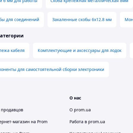
й 6 мм для работы
Скоба крепежная металлическая 8мм
бы для соединений
Закаленные скобы 6х12.8 мм
Мон
категории
пежа кабеля
Комплектующие и аксессуары для лодок
оненты для самостоятельной сборки электроники
О нас
 продавцов
О prom.ua
ернет-магазин
на Prom
Работа в prom.ua