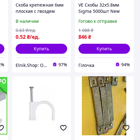
Скоба крепежная 6мм
VE Скобы 32x5.8мм
плоская с гвоздем
Sigma 5000шт New
нейлон белый (1 шт.)
Version для
В наличии
Готово к отправке
я
[A0150030017] АСКО
пневмостеплера
монтажные крепежные
0
.63
₴/ед.
1 088
₴
изделия для мебели
0
.52
₴/ед.
846
₴
N6W_VER
Купить
Купить
2%
97%
94%
Elnik.Shop: Оптово-розничная компания
Гілочка