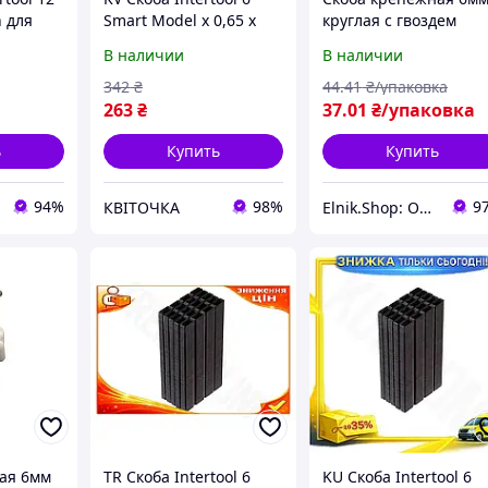
 для
Smart Model х 0,65 х
круглая с гвоздем
окартона
0,75 мм 5000 шт для
пластик белый (100шт
В наличии
В наличии
ежная
пневматического
[s014002] E.NEXT
_VER
пистолета крепежные
342
₴
44
.41
₴/упаковка
скоб 99/KVI
263
₴
37
.01
₴/упаковка
ь
Купить
Купить
94%
98%
9
КВІТОЧКА
Elnik.Shop: Оптово-розничная компания
ая 6мм
TR Скоба Intertool 6
KU Скоба Intertool 6