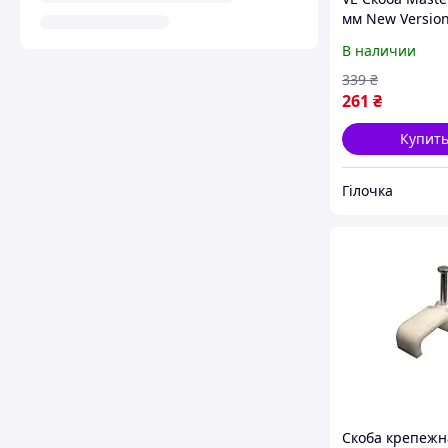
мм New Version
дерева и гипс
В наличии
стальная креп
1000 штук N6W
339
₴
261
₴
Купит
Гілочка
Скоба крепежн