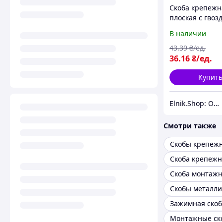
Скоба крепежн
плоская с гвоз
пластик белый 
В наличии
[USK21-06-100]
43
.39
₴/ед.
36
.16
₴/ед.
Купит
Elnik.Shop: Оптово-розничная компания
Смотри также
Скобы крепеж
Скоба монтаж
Скобы металли
Зажимная скоб