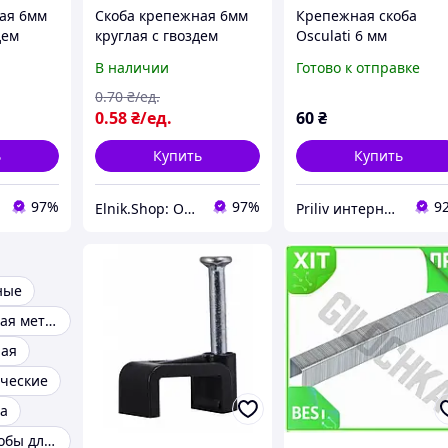
ая 6мм
Скоба крепежная 6мм
Крепежная скоба
дем
круглая с гвоздем
Osculati 6 мм
(100шт)
нейлон черный (1 шт.)
нержавеющая сталь
В наличии
Готово к отправке
 UEC
[A0150030036] АСКО
для соединения якор
1500 кгс
0
.70
₴/ед.
0
.58
₴/ед.
60
₴
ь
Купить
Купить
97%
97%
9
Elnik.Shop: Оптово-розничная компания
Priliv интернет-магазин
ные
Скоба крепежная металлическая
ная
ческие
а
Монтажные скобы для кабеля