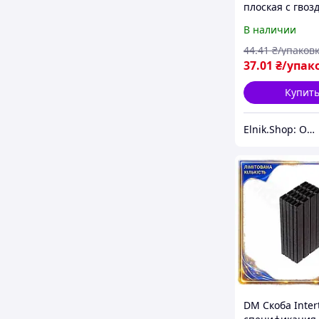
плоская с гвоз
пластик белый 
В наличии
[s013003] E.NE
44
.41
₴/упаков
37
.01
₴/упак
Купит
Elnik.Shop: Оптово-розничная компания
DM Скоба Intert