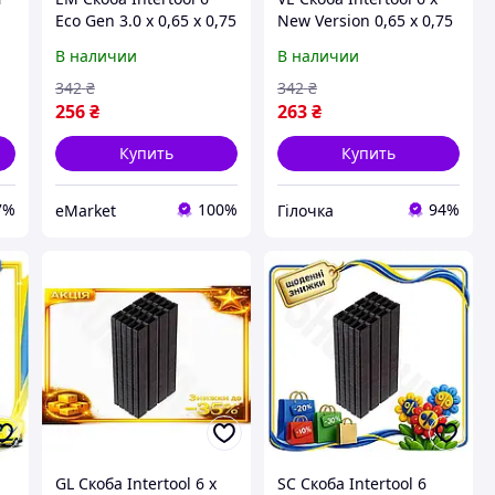
Eco Gen 3.0 х 0,65 х 0,75
New Version 0,65 х 0,75
)
мм 5000 шт для
мм 5000 шт для
В наличии
В наличии
пневматического
пневматического
пистолета крепежные
пистолета крепежные
342
₴
342
₴
скоб MAR_K
скоб N6W_VER
256
₴
263
₴
Купить
Купить
7%
100%
94%
eMarket
Гілочка
GL Скоба Intertool 6 х
SC Скоба Intertool 6