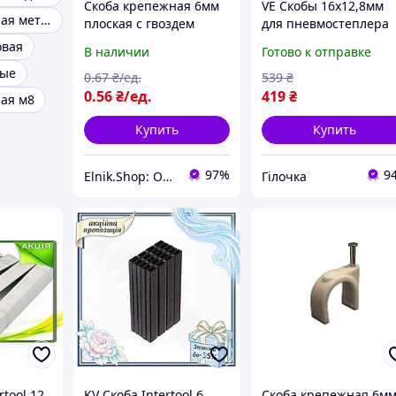
Скоба крепежная 6мм
VE Скобы 16х12,8мм
Скоба монтажная металлическая
плоская с гвоздем
для пневмостеплера
нейлон черный (1 шт.)
New Version Sigma
овая
В наличии
Готово к отправке
[A0150030029] АСКО
5000шт обивочные
ные
крепежные для мебе
0
.67
₴/ед.
539
₴
и ремонт N6W_VER
0
.56
₴/ед.
419
₴
ая м8
Купить
Купить
97%
9
Elnik.Shop: Оптово-розничная компания
Гілочка
rtool 12
KV Скоба Intertool 6
Скоба крепежная 6м