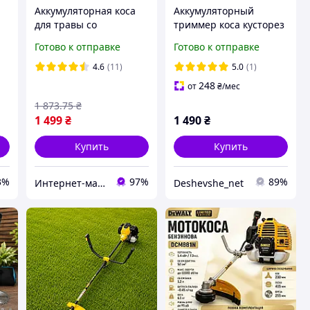
Аккумуляторная коса
Аккумуляторный
для травы со
триммер коса кусторез
сменными насадками
садовый для травы,
Готово к отправке
Готово к отправке
вы
SUNSHINE для работ в
кустов и веток с пылью
-
саду 2АКБ 8 ножей
в коплекте
4.6
(11)
5.0
(1)
Газонокосилка
248
от
₴
/мес
1 873
.75
₴
1 499
₴
1 490
₴
Купить
Купить
3%
97%
89%
Интернет-магазин "Grantech"
Deshevshe_net