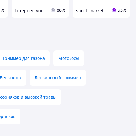
1%
88%
93%
Інтернет-магазин Min Price
shock-market.in.ua
Триммер для газона
Мотокосы
Бензокоса
Бензиновый триммер
 сорняков и высокой травы
орняков