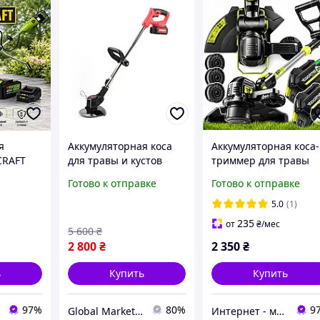
я
Аккумуляторная коса
Аккумуляторная коса-
CRAFT
для травы и кустов
триммер для травы
ая коса
BOXER BX142 (48V, 4AH),
Toolme TM370 21V с 2
Готово к отправке
Готово к отправке
Б и
Аккумуляторный
аккумуляторами
ойством
триммер для дачи и
(Польша)
5.0
(1)
ый для
сада с 2 АКБ
235
от
₴
/мес
5 600
₴
на
2 800
₴
2 350
₴
ь
Купить
Купить
97%
80%
9
Global Market UA
Интернет - магазин МАНДАРИНКА