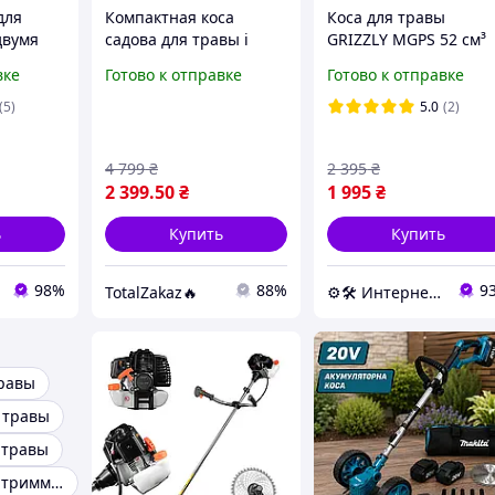
для
Компактная коса
Коса для травы
двумя
садова для травы і
GRIZZLY MGPS 52 см³
и и
кустов, триммер
бензиновая мотокоса
вке
Готово к отправке
Готово к отправке
ручной электрический
для скашивания тра
чная
для сада та дачи
бензиновая косилка 2
(5)
5.0
(2)
кусторез
тактная для дома
силка
4 799
₴
2 395
₴
2 399
.50
₴
1 995
₴
ь
Купить
Купить
98%
88%
9
TotalZakaz🔥
⚙️🛠 Интернет-магазин ALORA
равы
 травы
 травы
Качественный триммер для травы