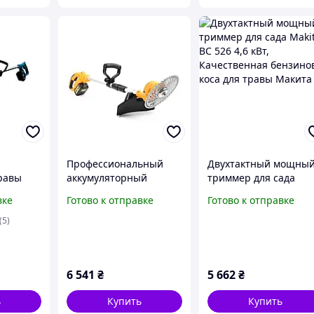
Профессиональный
Двухтактный мощны
равы
аккумуляторный
триммер для сада
 для
триммер DeWalt
Makita BC 526 4,6 кВт,
вке
Готово к отправке
Готово к отправке
триммер
DCMST156N 48V 9Ah
Качественная
м 36в
беспроводной
бензиновая коса для
(5)
инструмент для газона
травы Макита
и сада
6 541
₴
5 662
₴
ь
Купить
Купить