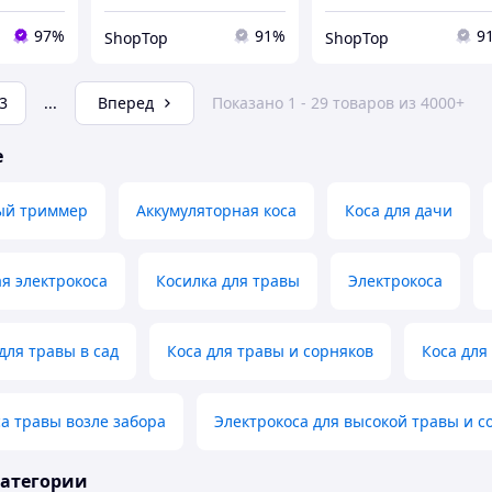
97%
91%
9
ShopTop
ShopTop
3
...
Вперед
Показано 1 - 29 товаров из 4000+
е
ый триммер
Аккумуляторная коса
Коса для дачи
я электрокоса
Косилка для травы
Электрокоса
для травы в сад
Коса для травы и сорняков
Коса для
са травы возле забора
Электрокоса для высокой травы и с
категории