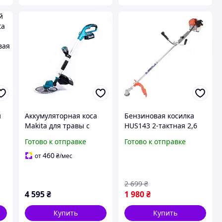
й
Аккумуляторная коса
Бензиновая косилка
Makita для травы с
HUS143 2-тактная 2,6
бесщеточным
кВт бензиновая
Готово к отправке
Готово к отправке
двигателем и
косилка для травы 2-
телескопической
тактная бензиновая
460
от
₴
/мес
штангой 48V 6Ah
косилка для сада 2-
тактная
2 699
₴
4 595
₴
1 980
₴
Купить
Купить