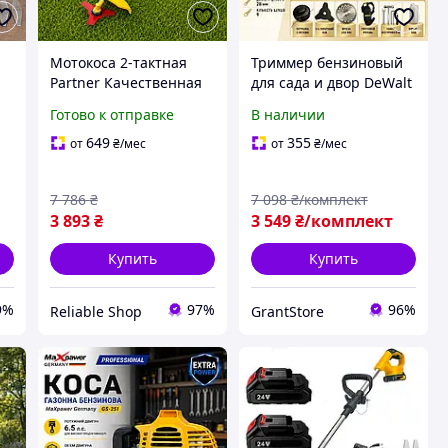
Мотокоса 2-тактная
Триммер бензиновый
Partner Качественная
для сада и двор DeWalt
мотокоса 52 см3
Мотокоса бензиновый
Готово к отправке
В наличии
Бензокосилки Садовая
для газона и зароков
коса Бензокоса для
DCM881N Коса
649
355
от
₴
/мес
от
₴
/мес
травы Коса бензиновая
бензиновая для травы
для дома
и кустов
7 786
₴
7 098
₴/комплект
3 893
₴
3 549
₴/комплект
Купить
Купить
9%
97%
96%
Reliable Shop
GrantStore