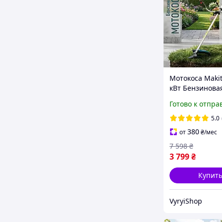
Мотокоса Makit
кВт Бензинова
для травы Бен
Готово к отпра
Эко Триммер
бензиновый дл
5.0
дачи травы се
380
от
₴
/мес
Косилка ручна
7 598
₴
3 799
₴
Купит
VyryiShop