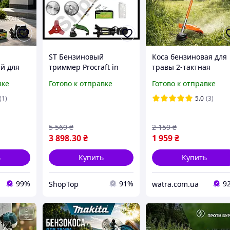
ST Бензиновый
Коса бензиновая для
й для
триммер Procraft in
травы 2-тактная
roCraft
stock 4200 Вт
Kamoto 2600Вт косил
вке
Готово к отправке
Готово к отправке
я коса
Двухтактный двигатель
на бензине для
52 куб. см коса для
кошения травы
(1)
5.0
(3)
равы и
травы и куст SEL26\N
мотокоса для дома
ры косы
5 569
₴
2 159
₴
3 898
.30
₴
1 959
₴
ь
Купить
Купить
99%
91%
9
ShopTop
watra.com.ua