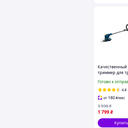
Качественный
триммер для т
Коса для травы
Готово к отпра
дома Электро
с аккумуляторо
4.8
6ач
180
от
₴
/мес
3 598
₴
1 799
₴
Купит