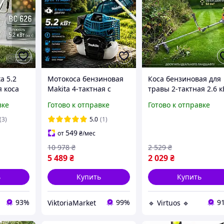
a 5.2
Мотокоса бензиновая
Коса бензиновая для
я коса
Makita 4-тактная с
травы 2-тактная 2.6 к
зокоса
высокой мощностью
VEX мотокоса
вке
Готово к отправке
Готово к отправке
Бензотример для
бензиновая
я дома
садовых работ
двухтактная косилка
(3)
5.0
(1)
на
Бензиновая коса для
бензиновая мотокоса
549
от
₴
/мес
я 2800об
скашивания травы
для кустов
10 978
₴
2 529
₴
5 489
₴
2 029
₴
ь
Купить
Купить
93%
99%
9
ViktoriaMarket
🔹 Virtuos 🔹