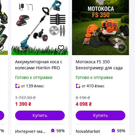
Аккумуляторная коса с
Мотокоса FS 350
колесами Hierkin PRO
Бензотример для сада
21V 8 насадок кусторез
и дачи Коса для травы
Готово к отправке
Готово к отправке
триммер для покоса
и бурьяна 4.2 кВт
травы газонокосилка 2
Садовый ручной
139
410
от
₴
/мес
от
₴
/мес
АКБ
бензиновый триммер
1 737
.50
₴
8 196
₴
для кустов
1 390
₴
4 098
₴
Купить
Купить
7%
98%
98%
Интернет-магазин "Crazy Panda"
NovaMarket