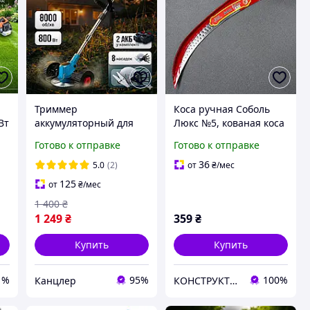
Триммер
Коса ручная Соболь
Вт
аккумуляторный для
Люкс №5, кованая коса
травы 2в1 с колесами
для травы 50 см из
Готово к отправке
Готово к отправке
48V, 2 АКБ, 8 ножей,
реечной стали
беспроводная коса для
36
5.0
(2)
от
₴
/мес
травы, легкая
125
от
₴
/мес
электрокоса для сада
1 400
₴
1 249
₴
359
₴
Купить
Купить
1%
95%
100%
Канцлер
КОНСТРУКТОР онлайн-магазин