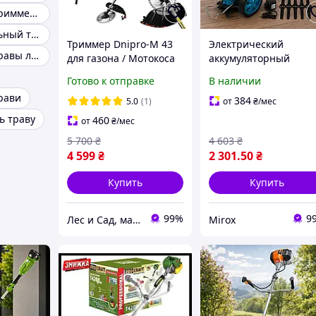
Косить газон триммером
Профессиональный триммер для травы
Триммер Dnipro-M 43
Электрический
Триммер для травы легкий
для газона / Мотокоса
аккумуляторный
бензиновая садовая /
триммер Makita
Готово к отправке
В наличии
Ручная коса для травы
UR120DWAE, коса для
рави
/ Косилка портативная
травы, сорняков и
384
5.0
(1)
от
₴
/мес
кустов
ь траву
460
от
₴
/мес
5 700
₴
4 603
₴
4 599
₴
2 301
.50
₴
Купить
Купить
99%
9
Лес и Сад, магазин инструментов и садово-парковой техники
Mirox