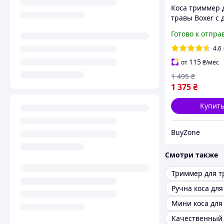
Коса триммер 
травы Boxer с 
аккумуляторам
Готово к отпра
насадками в
комплекте, ру
4.6
газонокосилка 
115
от
₴
/мес
24V, электроко
1 495
₴
1 375
₴
Купит
BuyZone
Смотри также
Триммер для т
Ручна коса для
Мини коса для