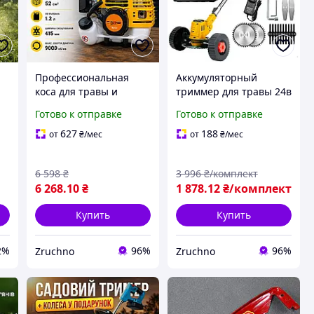
Профессиональная
Аккумуляторный
коса для травы и
триммер для травы 24в
ка
сорняков Бензиновая
Набор аккумуляторная
Готово к отправке
Готово к отправке
мотокоса 6.5 л.с.
коса для травы из 2
Садовая мотокоса для
АКБ 24v ручная
627
188
от
₴
/мес
от
₴
/мес
сорняков и травы
электрокоса, Садовый
Профессиональная мот
триммер для
6 598
₴
3 996
₴/комплект
6 268
.10
₴
1 878
.12
₴/комплект
Купить
Купить
2%
96%
96%
Zruchno
Zruchno