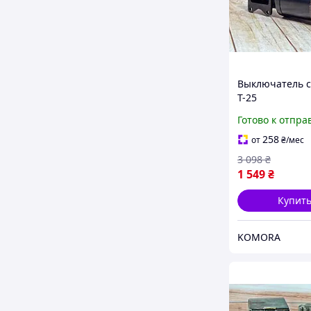
Выключатель с
Т-25
электромехани
Готово к отпра
компонент для
двигателя тра
258
от
₴
/мес
ST222370880
3 098
₴
1 549
₴
Купит
KOMORA