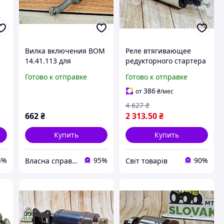
Вилка включения ВОМ
Реле втягивающее
14.41.113 для
редукторного стартера
тракторов Т-25 и Д-21
МТЗ 24В 900А для
Готово к отправке
Готово к отправке
 с
надежный компонент
тракторов надежный
для работы двигателя
компонент для запуска
386
от
₴
/мес
двигателя
4 627
₴
662
₴
2 313
.50
₴
Купить
Купить
4%
95%
90%
Власна справа!
Cвіт товарів