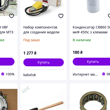
 VBF
Набор компонентов
Конденсатор CBB60 5
 для МТЗ
для создания модели
мкФ 450V, з клемами
понент
двигателя Engine
(Piranil)
вке
Под заказ
В наличии
й
Model Components Kit-
005 - комплект
компонентов для
180
₴
1 277
₴
сборки модели
двигателя
ь
Купить
Купить
100%
9
Интернет магазин Scotch-Rubin
kabelok