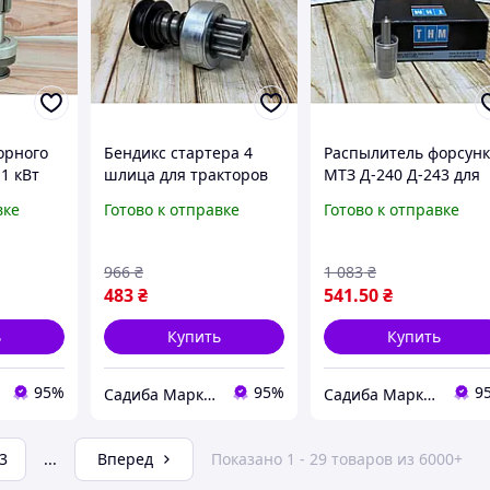
орного
Бендикс стартера 4
Распылитель форсун
.1 кВт
шлица для тракторов
МТЗ Д-240 Д-243 для
 МТЗ
МТЗ ЮМЗ надежный
тракторов МТЗ-80
вке
Готово к отправке
Готово к отправке
понент
компонент для запуска
МТЗ-82 эффективный
игателя
двигателя
компонент для работ
двигателя
966
₴
1 083
₴
483
₴
541
.50
₴
ь
Купить
Купить
95%
95%
9
Садиба Маркет
Садиба Маркет
3
...
Вперед
Показано 1 - 29 товаров из 6000+