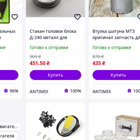
сальных
Стакан головки блока
Втулка шатуна МТЗ
я
Д-240 металл для
оригинал запчасть д
сации
впускного коллектора
сельскохозяйственно
вке
Готово к отправке
Готово к отправке
вигателя
надежный компонент
техники новый
для ремонта двигателя
компонент для
903
₴
870
₴
FLAME
двигателя
451
.50
₴
435
₴
ь
Купить
Купить
96%
100%
10
ANTIMIX
ANTIMIX
Контрактный двигатель
гателя