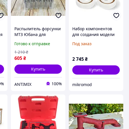
Распылитель форсунки
Набор компонентов
ля
МТЗ Юбана для
для создания модели
й
тракторов Д-245 Д-260
реактивного двигателя
Готово к отправке
Под заказ
высокоэффективный
- Bambu Lab
компонент для
1 210
₴
двигателя
605
₴
2 745
₴
Купить
Купить
0%
100%
ANTIMIX
mikromod