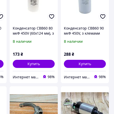
0
Конденсатор CBB60 80
Конденсатор CBB60 90
мкФ 450V (60x124 мм), з
мкФ 450V, з клемами
клемами (Leon One)
(Piranil)
В наличии
В наличии
173
₴
288
₴
Купить
Купить
8%
98%
98%
Интернет магазин Scotch-Rubin
Интернет магазин Scotch-Rubin