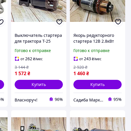
Выключатель стартера
Якорь редукторного
для трактора Т-25
стартера 12В 2.8кВт
электромеханический
для тракторов МТЗ
Готово к отправке
Готово к отправке
компонент для запуска
ЮМЗ Т-40 Т-25
двигателя
надежный компонент
262
243
от
₴
/мес
от
₴
/мес
о
для запуска двигателя
3 144
₴
2 920
₴
1 572
₴
1 460
₴
Купить
Купить
5%
96%
95%
Власноруч!
Садиба Маркет