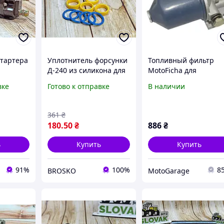
тартера
Уплотнитель форсунки
Топливный фильтр
Д-240 из силикона для
MotoFicha для
ческий
надежной работы
мототрактора ZH1100
вке
Готово к отправке
В наличии
 запуска
двигателя и
18 л.с. | Надежный
ктора
долговечности
фильтрующий
компонентов
компонент дизельног
361
₴
двигателя
180
.50
₴
886
₴
ь
Купить
Купить
91%
100%
8
BROSKO
MotoGarage