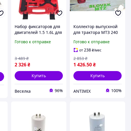
Набор фиксаторов для
Коллектор выпускной
двигателей 1.5 1.6L для
для трактора МТЗ 240
ля
точной установки
1008025А запчасть для
Готово к отправке
Готово к отправке
компонентов при
двигателя мощный
ремонте автомобилей
компонент для работы
238
от
₴
/мес
FLAME
двигателя
3 489
₴
2 853
₴
2 326
₴
1 426
.50
₴
Купить
Купить
96%
100%
Веселка
ANTIMIX