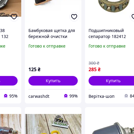
38
Бамбуковая щетка для
Подшипниковый
 132
бережной очистки
сепаратор 182412
колесных дисков и
открытый тип
вке
Готово к отправке
Готово к отправке
компонентов двигателя
компонент двигателя
дежный
повышенной
точностью
300
₴
изготовления
125
₴
285
₴
ь
Купить
Купить
95%
99%
8
carwashdt
Верітка-шоп