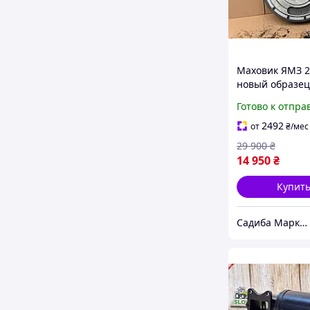
Маховик ЯМЗ 2
новый образец
зубца для
Готово к отпра
однодискового
сцепления на
2492
от
₴
/мес
компонент для
29 900
₴
двигателя
14 950
₴
Купит
Садиба Маркет