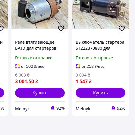
ки
Реле втягивающее
Выключатель стартера
БАТЭ для стартеров
ST222370880 для
МАЗ МТЗ 5404 5432
тракторов Т-25 МТЗ
Готово к отправке
Готово к отправке
3708 надежный
ЮМЗ надежный
ы
компонент для запуска
компонент для запуска
500
258
от
₴
/мес
от
₴
/мес
двигателя
двигателя
6 003
₴
3 094
₴
3 001
.50
₴
1 547
₴
Купить
Купить
5%
92%
92%
Melnyk
Melnyk