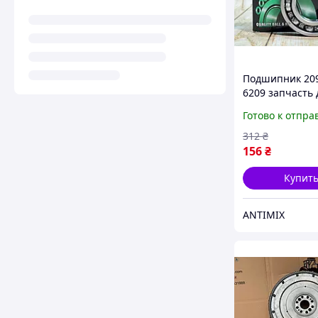
Подшипник 209
6209 запчасть
надежный ком
Готово к отпра
для двигателе
тракторов
312
₴
156
₴
Купит
ANTIMIX