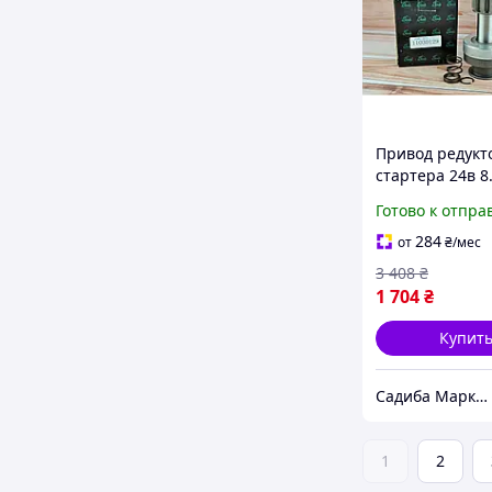
Привод редукт
стартера 24в 8
для тракторов
Готово к отпра
надежный ком
для запуска дв
284
от
₴
/мес
3 408
₴
1 704
₴
Купит
Садиба Маркет
1
2