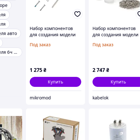
боре
еля
еля
Набор компонентов
Набор компонентов
еля авто
для создания модели
для создания модели
двигателя Engine
реактивного двигате
Под заказ
Под заказ
Model Components Kit-
- Bambu Lab
Ремонт двигателя 6ч 12 14
005 - комплект
компонентов для
сборки модели
1 275
₴
2 747
₴
двигателя
Купить
Купить
mikromod
kabelok