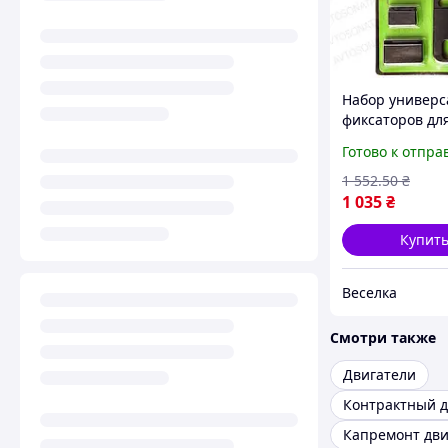
Набор универ
фиксаторов дл
надежной фик
Готово к отпра
компонентов д
и трансмиссии
1 552
.50
₴
автомобилей 
1 035
₴
Купит
Веселка
Смотри также
Двигатели
Капремонт дви