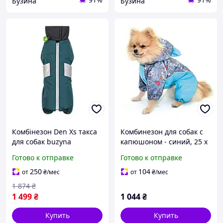
Бузина
Бузина
Комбінезон Den Xs такса
Комбинезон для собак с
для собак buzyna
капюшоном - синий, 25 х
34
Готово к отправке
Готово к отправке
250
104
от
₴
/мес
от
₴
/мес
1 874
₴
1 499
₴
1 044
₴
Купить
Купить