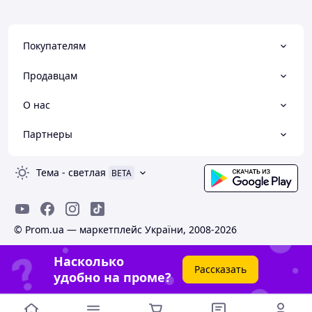
Покупателям
Продавцам
О нас
Партнеры
Тема
-
светлая
BETA
© Prom.ua — маркетплейс України, 2008-2026
Насколько
Рассказать
удобно на проме?