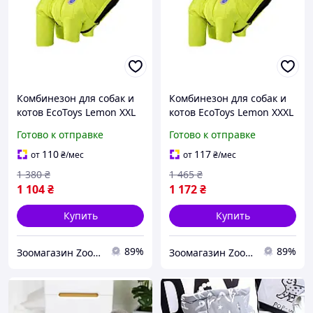
Комбинезон для собак и
Комбинезон для собак и
котов EcoToys Lemon XXL
котов EcoToys Lemon XXXL
лимонный A: 38 см B: 47
лимонный A: 42 см B: 57
Готово к отправке
Готово к отправке
см C: 37 см 6929
см C: 40 см 6930
110
117
от
₴
/мес
от
₴
/мес
1 380
₴
1 465
₴
1 104
₴
1 172
₴
Купить
Купить
89%
89%
Зоомагазин Zoo-expert. Быстрая отправка.
Зоомагазин Zoo-expert. Быстрая отправка.