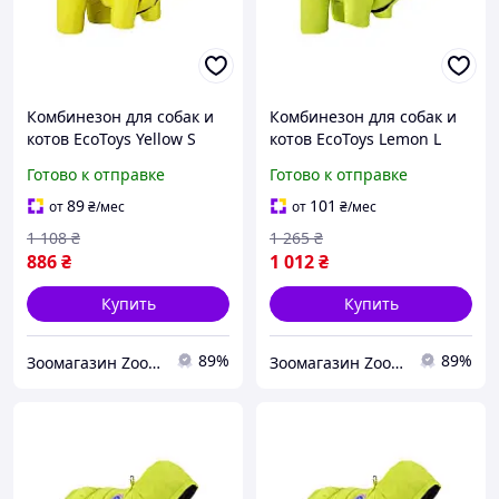
Комбинезон для собак и
Комбинезон для собак и
котов EcoToys Yellow S
котов EcoToys Lemon L
желтый A: 24 см B: 32 см
лимонный A: 31 см B: 37
Готово к отправке
Готово к отправке
C: 28 см 6927
см C: 32 см 6928
89
101
от
₴
/мес
от
₴
/мес
1 108
₴
1 265
₴
886
₴
1 012
₴
Купить
Купить
89%
89%
Зоомагазин Zoo-expert. Быстрая отправка.
Зоомагазин Zoo-expert. Быстрая отправка.