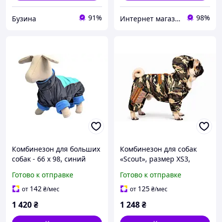
91%
98%
Бузина
Интернет магазин Zolotoy-sad
Комбинезон для больших
Комбинезон для собак
собак - 66 х 98, синий
«Scout», размер XS3,
плащевка Лаке,
Готово к отправке
Готово к отправке
комфортный,
непромокаемый, на
142
125
от
₴
/мес
от
₴
/мес
молнии, унисекс, защита
1 420
₴
1 248
₴
от непогоды