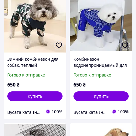
Зимний комбинезон для
Комбинезон
собак, теплый
водонепроницаемый для
комбинезон для малых и
собак размер XL, синий
Готово к отправке
Готово к отправке
средних собак, куртка
водонепронепроницаема
650
₴
650
₴
я для животных
Купить
Купить
100%
100%
Вусата хата Інтернет магазин
Вусата хата Інтернет магазин