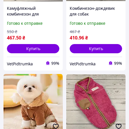
Камуфляжный
Комбинезон-дождевик
комбинезон для
для собак
маленьких собак ,
водонепроницаемая
Готово к отправке
Готово к отправке
камуфляжный костюм M -
одежда для питомцев,
L
защита от грязи и дождя
550
₴
467
₴
M - L
467
.50
₴
410
.96
₴
Купить
Купить
99%
99%
VetPidtrumka
VetPidtrumka