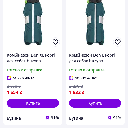
Комбінезон Den XL коргі
Комбінезон Den L коргі
для собак buzyna
для собак buzyna
Готово к отправке
Готово к отправке
276
305
от
₴
/мес
от
₴
/мес
2 068
₴
2 290
₴
1 654
₴
1 832
₴
Купить
Купить
91%
91%
Бузина
Бузина