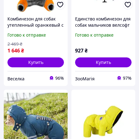
Комбинезон для собак
Единство комбинезон для
утепленный оранжевый с
собак мальчиков велсофт
капюшоном для защиты
без силикона - L1
Готово к отправке
Готово к отправке
от холода и ветра FLAME
2 469
₴
1 646
₴
927
₴
Купить
Купить
96%
97%
Веселка
ЗооМагія