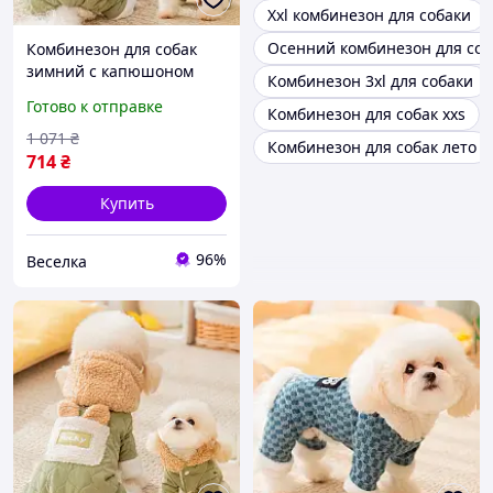
Xxl комбинезон для собаки
Осенний комбинезон для соб
Комбинезон для собак
зимний с капюшоном
Комбинезон 3xl для собаки
унисекс зеленый теплый
Готово к отправке
Комбинезон для собак xxs
с петлей для поводка M
FLAME
1 071
₴
Комбинезон для собак лето
714
₴
Купить
96%
Веселка