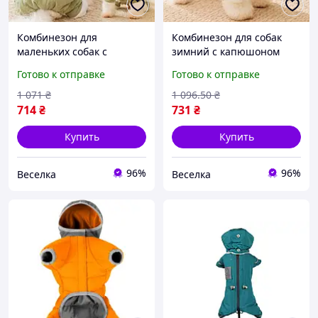
Комбинезон для
Комбинезон для собак
маленьких собак с
зимний с капюшоном
капюшоном тедди
теплый унисекс размер M
Готово к отправке
Готово к отправке
зелёный защита от
для прогулок и активного
холода и ветра FLAME
отдыха FLAME
1 071
₴
1 096
.50
₴
714
₴
731
₴
Купить
Купить
96%
96%
Веселка
Веселка