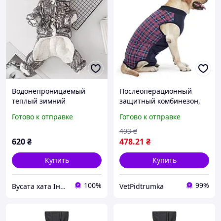
Водонепроницаемый
Послеоперационный
теплый зимний
защитный комбинезон,
комбинезон для собак,
попона, бандаж для
Готово к отправке
Готово к отправке
размер XL, серый
собак, полностью
закрывающий тело XS
493
₴
620
₴
478
.21
₴
Купить
Купить
100%
99%
Вусата хата Інтернет магазин
VetPidtrumka