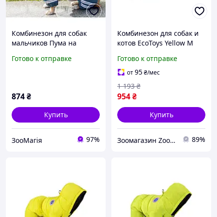
Комбинезон для собак
Комбинезон для собак и
мальчиков Пума на
котов EcoToys Yellow M
силиконе - XXS
желтый A: 27 см B: 34 см
Готово к отправке
Готово к отправке
C: 28 см 6926
95
от
₴
/мес
1 193
₴
874
₴
954
₴
Купить
Купить
97%
89%
ЗооМагія
Зоомагазин Zoo-expert. Быстрая отправка.