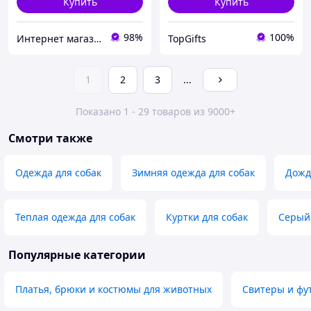
Купить
Купить
98%
100%
Интернет магазин Zolotoy-sad
TopGifts
1
2
3
...
Показано 1 - 29 товаров из 9000+
Смотри также
Одежда для собак
Зимняя одежда для собак
Дожд
Теплая одежда для собак
Куртки для собак
Серый 
Популярные категории
Платья, брюки и костюмы для животных
Свитеры и фу