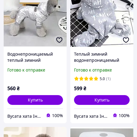
Водонепроницаемый
Теплый зимний
теплый зимний
водонепроницаемый
комбинезон для собак,
светоотражающий
Готово к отправке
Готово к отправке
размер М, серый
комбинезон для собак,
котов размер М, серый
5.0
(1)
560
₴
599
₴
Купить
Купить
100%
100%
Вусата хата Інтернет магазин
Вусата хата Інтернет магазин