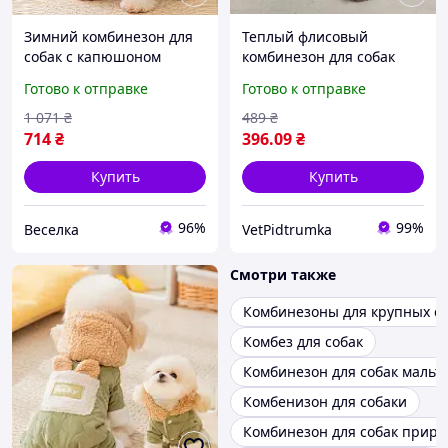
Зимний комбинезон для
Теплый флисовый
собак с капюшоном
комбинезон для собак
коричневый размер M с
PIPI DOGS уют и стиль M
Готово к отправке
Готово к отправке
петлей для поводка
FLAME
1 071
₴
489
₴
714
₴
396
.09
₴
Купить
Купить
96%
99%
Веселка
VetPidtrumka
Смотри также
Комбинезоны для крупных с
Комбез для собак
Комбинезон для собак мальт
Комбенизон для собаки
Комбинезон для собак приро