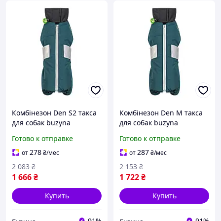
Комбінезон Den S2 такса
Комбінезон Den М такса
для собак buzyna
для собак buzyna
Готово к отправке
Готово к отправке
278
287
от
₴
/мес
от
₴
/мес
2 083
₴
2 153
₴
1 666
₴
1 722
₴
Купить
Купить
91%
91%