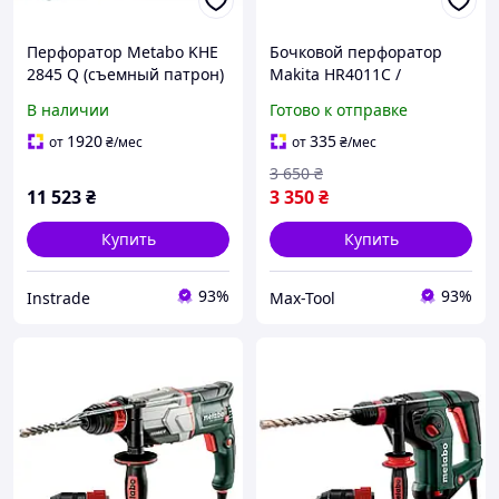
Перфоратор Metabo KHE
Бочковой перфоратор
2845 Q (съемный патрон)
Makita HR4011C /
Гарантия 12 мес
В наличии
Готово к отправке
1920
335
от
₴
/мес
от
₴
/мес
3 650
₴
11 523
₴
3 350
₴
Купить
Купить
93%
93%
Instrade
Max-Tool