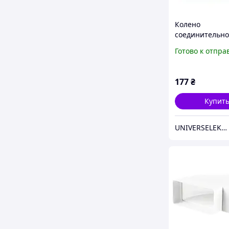
Колено
соединительно
104 110х55 (007
Готово к отпра
177
₴
Купит
UNIVERSELEKTRO