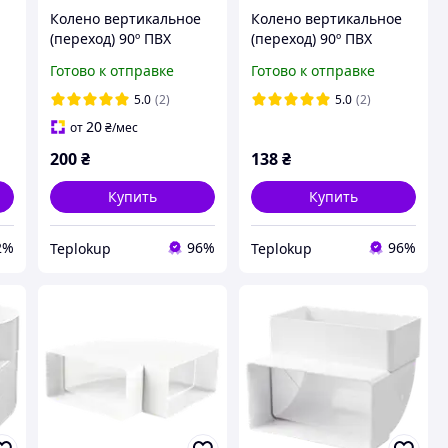
Колено вертикальное
Колено вертикальное
(переход) 90º ПВХ
(переход) 90º ПВХ
55х110/100 (KP55-8)
55х110 (KP55-5)
Готово к отправке
Готово к отправке
5.0
(2)
5.0
(2)
20
от
₴
/мес
200
₴
138
₴
Купить
Купить
2%
96%
96%
Teplokup
Teplokup