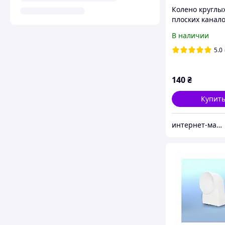
Колено круглых
плоских канал
55х110 / Ø100 
В наличии
5.0
140
₴
Купит
интернет-магазин "Электроника и Кухонная техника"