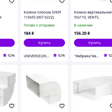
Колено плоское D/KPI
Колено вертикальное
е
110х55 (007-0222)
55х110, VENTS,
Арт.53449
Готово к отправке
В наличии
184
₴
156
.20
₴
ь
Купить
Купить
92%
92%
9
UNIVERSELEKTRO
"Фабрика"Аврора"