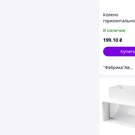
Колено
горизонтально
55х110, VENTS,
В наличии
Арт.53448
199
.10
₴
Купит
"Фабрика"Аврора"