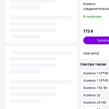
Колено
соединительно
прямоугольное
В наличии
мм и диаметро
мм airRoxy (02-
173
₴
Купит
new wind
Смотри также
Колено 110*90
Колено 110*45
Колено 150 90
Колено 32
Колено 25×90