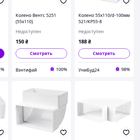
Колено Вентс 5251
Колено 55х110/d-100мм
(55х110)
521/КР55-8
Недоступен
Недоступен
150
₴
188
₴
Смотреть
Смотреть
2%
100%
98%
Вэнтифай
УниБуд24