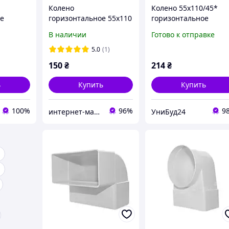
Колено
Колено 55х110/45*
е
горизонтальное 55х110
горизонтальное
 110х55
/ 90°
универсальное
В наличии
Готово к отправке
м 100
52510/KP55-UNI
403)
5.0
(1)
150
₴
214
₴
ь
Купить
Купить
100%
96%
9
интернет-магазин "Электроника и Кухонная техника"
УниБуд24