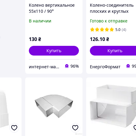
Колено вертикальное
Колено-соединитель
55х110 / 90°
плоских и круглых
каналов D/KLZ 104
В наличии
Готово к отправке
110х55 мм Dospel
5.0
(4)
130
₴
126
.10
₴
Купить
Купить
96%
9
интернет-магазин "Электроника и Кухонная техника"
ЕнергоФормат