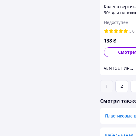
Колено вертик
90° для плоски
каналов 110х5
Недоступен
204х60мм
5.0
138
₴
Смотре
VENTGET Интернет-магазин
1
2
Смотри такж
Пластиковые 
Кабель канал