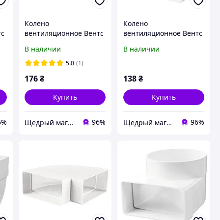
Колено
Колено
тс
вентиляционное Вентс
вентиляционное Вентс
5251 гор. 55х110
5252 вер. 55х110
В наличии
В наличии
5.0
(1)
176
₴
138
₴
Купить
Купить
6%
96%
96%
Щедрый магазин вентиляции "MyVent” ;)
Щедрый магазин вентиляции "MyVent” ;)