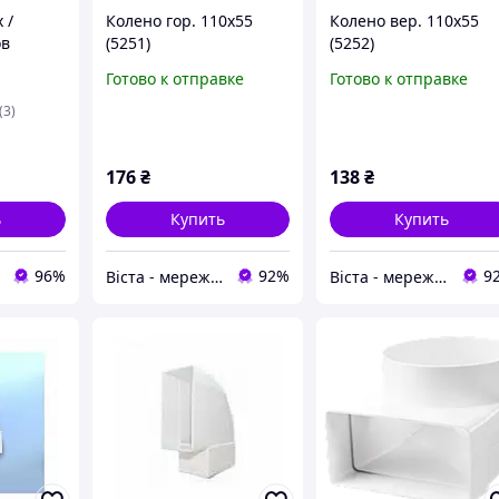
 /
Колено гор. 110х55
Колено вер. 110х55
ов
(5251)
(5252)
на 90°
Готово к отправке
Готово к отправке
(3)
176
₴
138
₴
ь
Купить
Купить
96%
92%
9
Віста - мережа будівельно-господарчих маркетів
Віста - мережа будівельно-господарчих маркетів