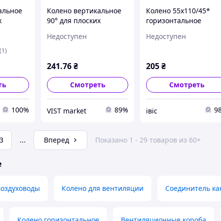
альное
Колено вертикальное
Колено 55х110/45*
х
90° для плоских
горизонтальное
5мм
каналов, 55х110 мм
универсальное
Недоступен
Недоступен
52510/KP55-UNI
(1)
241
.76
₴
205
₴
ть
Смотреть
Смотреть
100%
89%
9
VIST market
івіс
3
...
Вперед
Показано 1 - 29 товаров из 60+
е
воздуховоды
Колено для вентиляции
Соединитель ка
Колено горизонтальное
Вентиляционные короба