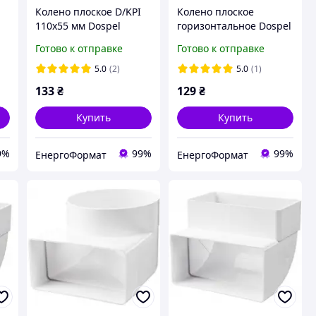
Колено плоское D/KPI
Колено плоское
110х55 мм Dospel
горизонтальное Dospel
D/KPО 110х55 мм
Готово к отправке
Готово к отправке
5.0
(2)
5.0
(1)
133
₴
129
₴
Купить
Купить
9%
99%
99%
ЕнергоФормат
ЕнергоФормат