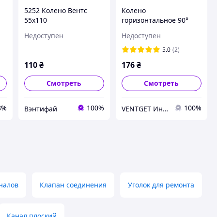
5252 Колено Вентс
Колено
55х110
горизонтальное 90°
для плоских каналов
Недоступен
Недоступен
110х55мм 204х60мм
5.0
(2)
110
₴
176
₴
Смотреть
Смотреть
8%
100%
100%
Вэнтифай
VENTGET Интернет-магазин
налов
Клапан соединения
Уголок для ремонта
Канал плоский