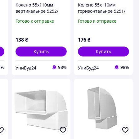
Колено 55х110мм
Колено 55х110мм
вертикальное 5252/
горизонтальное 5251/
КР55-5
КР55-4
Готово к отправке
Готово к отправке
138
₴
176
₴
Купить
Купить
8%
98%
98%
УниБуд24
УниБуд24