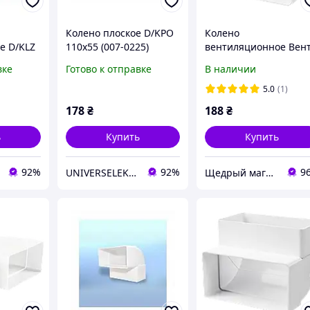
Колено плоское D/KPO
Колено
е D/KLZ
110х55 (007-0225)
вентиляционное Вен
-0223)
521 55х110/d100
вке
Готово к отправке
В наличии
5.0
(1)
178
₴
188
₴
ь
Купить
Купить
92%
92%
9
UNIVERSELEKTRO
Щедрый магазин вентиляции "MyVent” ;)