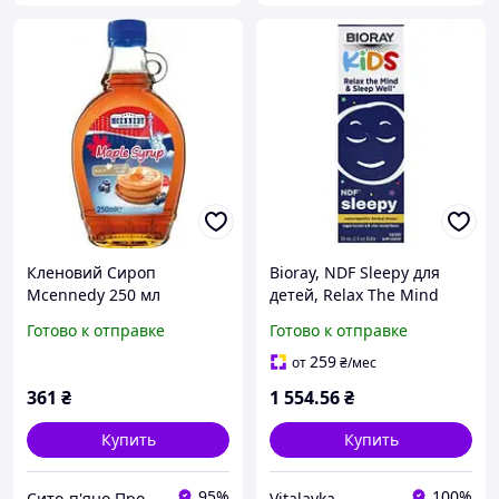
Кленовий Сироп
Bioray, NDF Sleepy для
Mcennedy 250 мл
детей, Relax The Mind
&amp; (расслабление и
Готово к отправке
Готово к отправке
крепкий сон), со вкусом
кленового сиропа
259
от
₴
/мес
361
₴
1 554
.56
₴
Купить
Купить
95%
100%
Сито-п'яно Продукти з Європи
Vitalavka