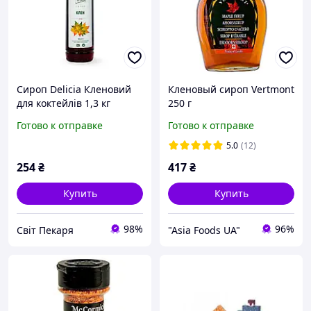
Сироп Delicia Кленовий
Кленовый сироп Vertmont
для коктейлів 1,3 кг
250 г
Готово к отправке
Готово к отправке
5.0
(12)
254
₴
417
₴
Купить
Купить
98%
96%
Світ Пекаря
"Asia Foods UA"