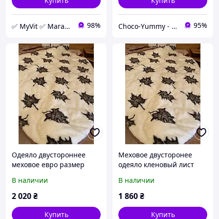
Купить
Купить
98%
95%
✅ MyVit ✅ Магазин товаров для здоровой жизни
Choco-Yummy - Магазин сладостей со всего мира
Одеяло двустороннее
Меховое двусторонее
меховое евро размер
одеяло кленовый лист
195x215 кленовый лист
175*210
В наличии
В наличии
2 020
₴
1 860
₴
Купить
Купить