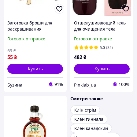
Заготовка броши для
Отшелушивающий гель
раскрашивания
для очищения тела
"Кленовый лист" FDZB-
Hollyskin Glycolic Acid с
Готово к отправке
Готово к отправке
105 buzyna
гликолевой кислотой и
экстрактом кленового
5.0
(35)
69
₴
сока 500 мл
55
₴
482
₴
Купить
Купить
91%
100%
Бузина
Pinklab_ua
Смотри также
Клін стрім
Клен гиннала
Клен канадский