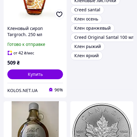
Кленовые листочки
Creed santal
Клен осень
Клен оранжевый
Кленовый сироп
Targroch. 250 мл
Creed Original Santal 100 мл
Готово к отправке
Клен рыжий
42
от
₴
/мес
Клен яркий
509
₴
Купить
96%
KOLOS.NET.UA