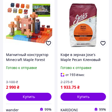
Магнитный конструктор
Кофе в зернах Jose's
Minecraft Maple Forest
Maple Pecan Кленовый
Adventure Майнкрафт
сироп и Пекан 100%
Готово к отправке
Готово к отправке
Приключения в кленовом
Арабика Средняя
лесу 300 деталей
обжарка 907 г
193
от
₴
/мес
3 100
₴
2 275
₴
2 990
₴
1 933
.75
₴
Купить
Купить
99%
99%
wander
KARIDONI