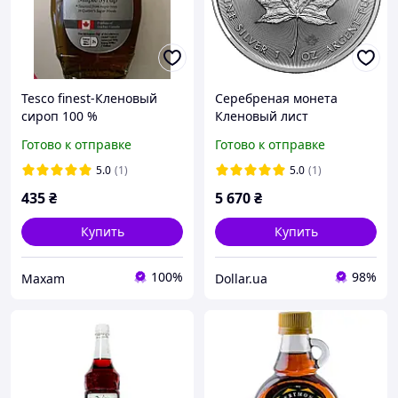
Tesco finest-Кленовый
Серебреная монета
сироп 100 %
Кленовый лист
натуральный Канада
Готово к отправке
Готово к отправке
5.0
(1)
5.0
(1)
435
₴
5 670
₴
Купить
Купить
100%
98%
Maxam
Dollar.ua