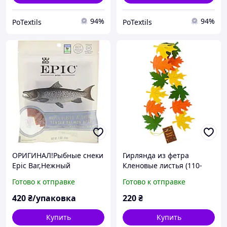
94%
94%
PoTextils
PoTextils
ОРИГИНАЛ!Рыбные снеки
Гирлянда из фетра
Epic Bar,Нежный
Кленовые листья (110-
копченый
040)
Готово к отправке
Готово к отправке
лосось,глазированный
кленовым сиропом,71
420
₴/упаковка
220
₴
грамм производства США
Купить
Купить