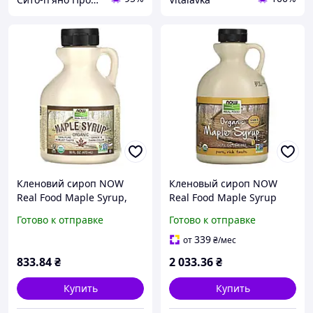
Кленовий сироп NOW
Кленовый сироп NOW
Real Food Maple Syrup,
Real Food Maple Syrup
473 мл
органический, янтарного
Готово к отправке
Готово к отправке
цвета, 946 мл
339
от
₴
/мес
833
.84
₴
2 033
.36
₴
Купить
Купить