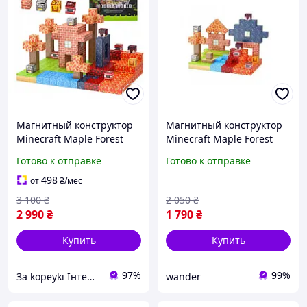
Магнитный конструктор
Магнитный конструктор
Minecraft Maple Forest
Minecraft Maple Forest
Adventure Майнкрафт
Adventure Майнкрафт
Готово к отправке
Готово к отправке
Приключения в кленовом
Приключения в кленовом
лесу 300 деталей
лесу 200 деталей
498
от
₴
/мес
3 100
₴
2 050
₴
2 990
₴
1 790
₴
Купить
Купить
97%
99%
Зa kopeyki Інтернет магазин
wander