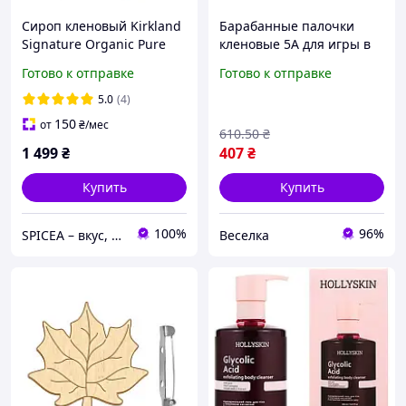
Сироп кленовый Kirkland
Барабанные палочки
Signature Organic Pure
кленовые 5A для игры в
Maple Syrup 1 л
ансамбле и соло
Готово к отправке
Готово к отправке
универсальные легкие и
прочные FLAME
5.0
(4)
150
от
₴
/мес
610
.50
₴
1 499
₴
407
₴
Купить
Купить
100%
96%
SPICEA – вкус, который вдохновляет на кулинарные шедевры!
Веселка