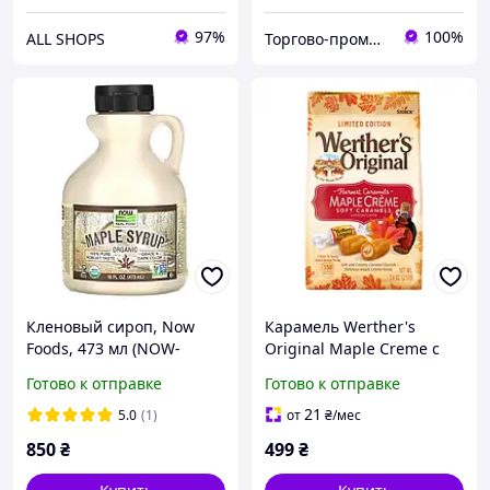
97%
100%
ALL SHOPS
Торгово-промышленная компания: Зав Маг Пром
Кленовый сироп, Now
Карамель Werther's
Foods, 473 мл (NOW-
Original Maple Creme с
06948)
Кленовым сиропом 210г
Готово к отправке
Готово к отправке
21
5.0
(1)
от
₴
/мес
850
₴
499
₴