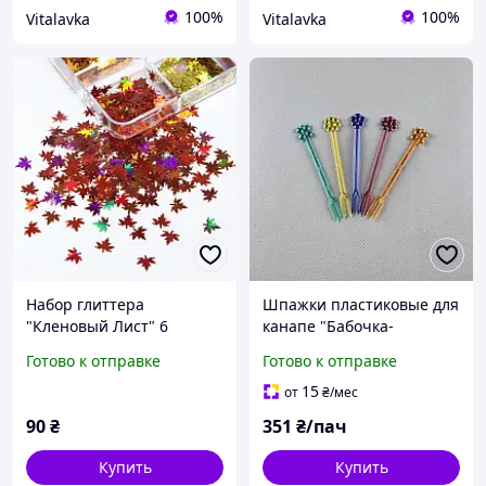
100%
100%
Vitalavka
Vitalavka
Набор глиттера
Шпажки пластиковые для
"Кленовый Лист" 6
канапе "Бабочка-
цветов, блестки, пайетки
Кленовый лист" 1000шт
Готово к отправке
Готово к отправке
для дизайна изделий из
(1 пачка)
эпоксидной смолы и
15
от
₴
/мес
творчества
90
₴
351
₴/пач
Купить
Купить