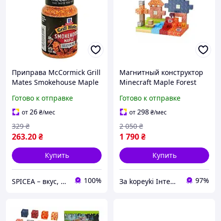
Приправа McCormick Grill
Магнитный конструктор
Mates Smokehouse Maple
Minecraft Maple Forest
Seasoning кленовая для
Adventure Майнкрафт
Готово к отправке
Готово к отправке
копченния 99 г
Приключения в кленовом
лесу 200 деталей
26
298
от
₴
/мес
от
₴
/мес
329
₴
2 050
₴
263
.20
₴
1 790
₴
Купить
Купить
100%
97%
SPICEA – вкус, который вдохновляет на кулинарные шедевры!
Зa kopeyki Інтернет магазин