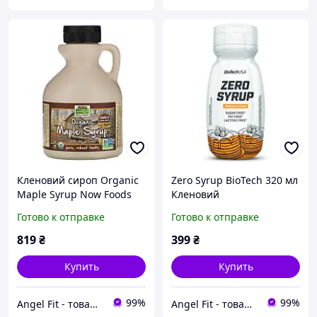
Кленовий сироп Organic
Zero Syrup BioTech 320 мл
Maple Syrup Now Foods
Кленовий
473 мл
Готово к отправке
Готово к отправке
819
₴
399
₴
Купить
Купить
99%
99%
Angel Fit - товари для здоров'я, спорту та активного життя
Angel Fit - товари для здоров'я, спорту та активного життя