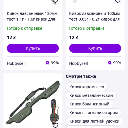
Кивок лавсановый 130мм
Кивок лавсановый 100мм
тест 1.1г - 1.6г кивок для
тест 0.05г - 0.2г кивок для
зимней рыбалки
зимней рыбалки
Готово к отправке
Готово к отправке
12
₴
12
₴
Купить
Купить
99%
99%
Hobbysell
Hobbysell
Смотри также
Кивок коромысло
Кивок металлический
Кивок балансирный
Кивок с сигнализатором
Кивки для летней удочки