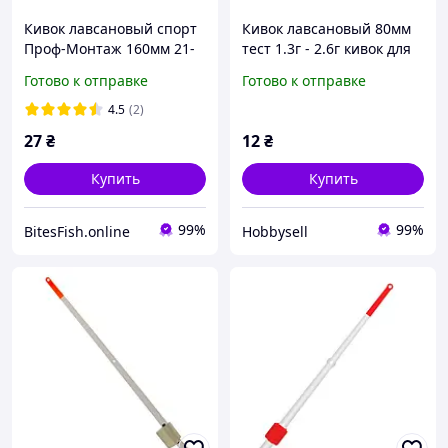
Кивок лавсановый спорт
Кивок лавсановый 80мм
Проф-Монтаж 160мм 21-
тест 1.3г - 2.6г кивок для
28г для зимней удочки
зимней рыбалки
Готово к отправке
Готово к отправке
4.5
(2)
27
₴
12
₴
Купить
Купить
99%
99%
BitesFish.online
Hobbysell