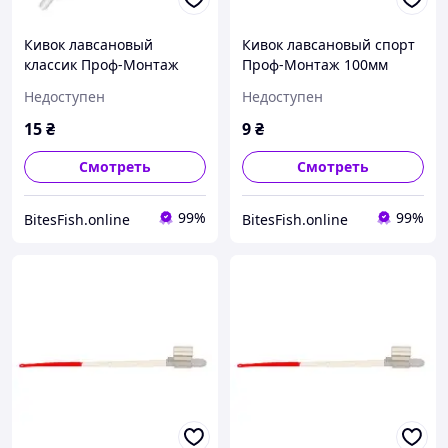
Кивок лавсановый
Кивок лавсановый спорт
классик Проф-Монтаж
Проф-Монтаж 100мм
80мм 1.3-2.6г для зимней
0.05-0.15г для зимней
Недоступен
Недоступен
удочки
удочки
15
₴
9
₴
Смотреть
Смотреть
99%
99%
BitesFish.online
BitesFish.online