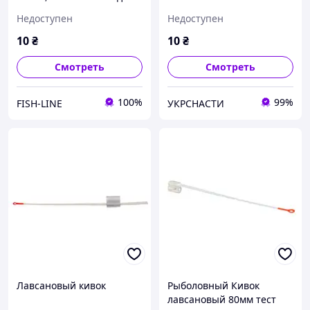
зимней рыбалки
0.05г - 0.2г кивок для
Недоступен
Недоступен
зимней рыбалки
10
₴
10
₴
Смотреть
Смотреть
100%
99%
FISH-LINE
УКРСНАСТИ
Лавсановый кивок
Рыболовный Кивок
лавсановый 80мм тест