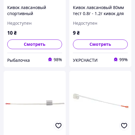
Кивок лавсановый
Кивок лавсановый 80мм
спортивный
тест 0.8г - 1.2г кивок для
ПрофМонтаж 80мм 1,3-
зимней удочки
Недоступен
Недоступен
2,6г
10
₴
9
₴
Смотреть
Смотреть
98%
99%
Рыбалочка
УКРСНАСТИ