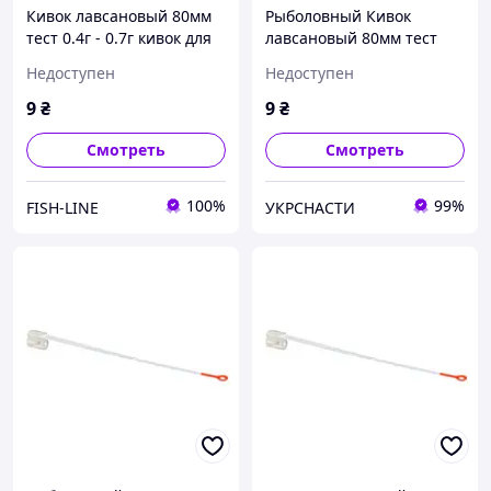
Кивок лавсановый 80мм
Рыболовный Кивок
тест 0.4г - 0.7г кивок для
лавсановый 80мм тест
зимней рыбалки
1.7г - 2.5г кивок для
Недоступен
Недоступен
зимней удочки
9
₴
9
₴
Смотреть
Смотреть
100%
99%
FISH-LINE
УКРСНАСТИ