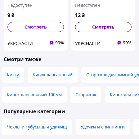
1.3г - 2.6г кивок для
Недоступен
Недоступен
зимней удочки
9
₴
12
₴
Смотреть
Смотреть
99%
99%
УКРСНАСТИ
УКРСНАСТИ
Смотри также
Киску
Кивок лавсановый
Сторожок для зимней у
Кивок лавсановый 100мм
Сторожок
Кивок для зи
Популярные категории
Чехлы и тубусы для удилищ
Удочки и спиннинги