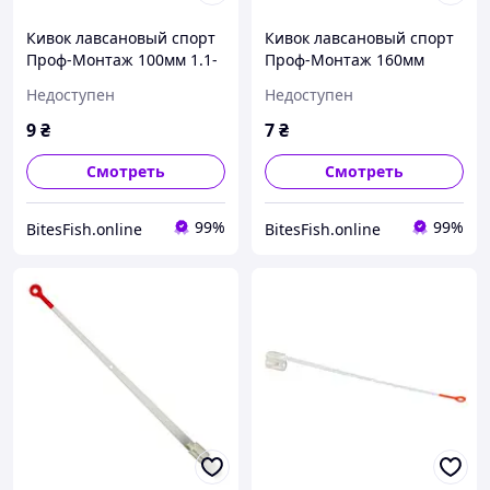
Кивок лавсановый спорт
Кивок лавсановый спорт
Проф-Монтаж 100мм 1.1-
Проф-Монтаж 160мм
1.6г для зимней удочки
0.15-0.35г для зимней
Недоступен
Недоступен
удочки
9
₴
7
₴
Смотреть
Смотреть
99%
99%
BitesFish.online
BitesFish.online