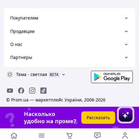
Покупателям
Продавцам
О нас
Партнеры
Тема
-
светлая
BETA
© Prom.ua — маркетплейс України, 2008-2026
Насколько
Рассказать
удобно на проме?