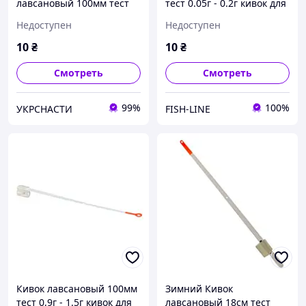
лавсановый 100мм тест
тест 0.05г - 0.2г кивок для
0.9г - 1.5г кивок для
зимней рыбалки
Недоступен
Недоступен
зимней рыбалки
10
₴
10
₴
Смотреть
Смотреть
99%
100%
УКРСНАСТИ
FISH-LINE
Кивок лавсановый 100мм
Зимний Кивок
тест 0,9г - 1.5г кивок для
лавсановый 18см тест