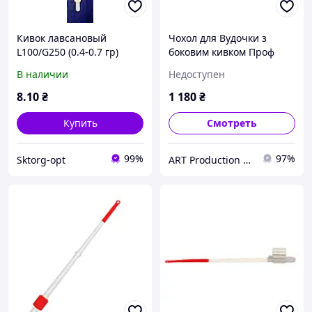
Кивок лавсановый
Чохол для Вудочки з
L100/G250 (0.4-0.7 гр)
боковим кивком Проф
монтаж
В наличии
Недоступен
8
.10
₴
1 180
₴
Купить
Смотреть
99%
97%
Sktorg-opt
ART Production / Рибалка з Артуричем