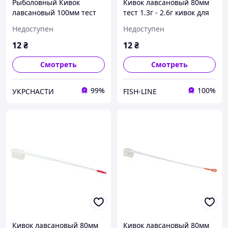
Рыболовный Кивок
Кивок лавсановый 80мм
лавсановый 100мм тест
тест 1.3г - 2.6г кивок для
1г - 1.7г кивок для зимней
зимней удочки
Недоступен
Недоступен
рыбалки
12
₴
12
₴
Смотреть
Смотреть
99%
100%
УКРСНАСТИ
FISH-LINE
Кивок лавсановый 80мм
Кивок лавсановый 80мм