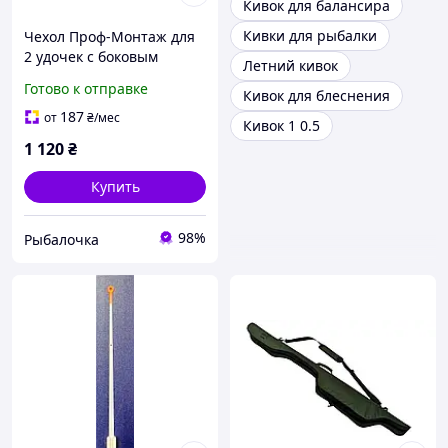
Кивок для балансира
Кивки для рыбалки
Чехол Проф-Монтаж для
2 удочек с боковым
Летний кивок
кивком, 150см
Готово к отправке
Кивок для блеснения
187
от
₴
/мес
Кивок 1 0.5
1 120
₴
Купить
98%
Рыбалочка