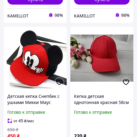
98%
98%
KAMILLOT
KAMILLOT
Детская кепка Снепбек с
Кепка детская
ушками Микки Маус
однотонная красная 58см
(Mickey Mouse) Disney с
Готово к отправке
Готово к отправке
прямым козырьком
Красный, Унисекс
45
от
₴
/мес
650
₴
450
₴
220
₴