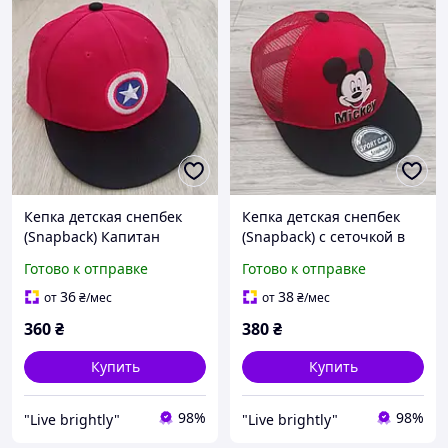
Кепка детская снепбек
Кепка детская снепбек
(Snapback) Капитан
(Snapback) с сеточкой в
Америка Красный с
стиле Микки Красный с
Готово к отправке
Готово к отправке
черным 50-54р (2221)
черным 50-54р (2225)
36
38
от
₴
/мес
от
₴
/мес
360
₴
380
₴
Купить
Купить
98%
98%
"Live brightly"
"Live brightly"