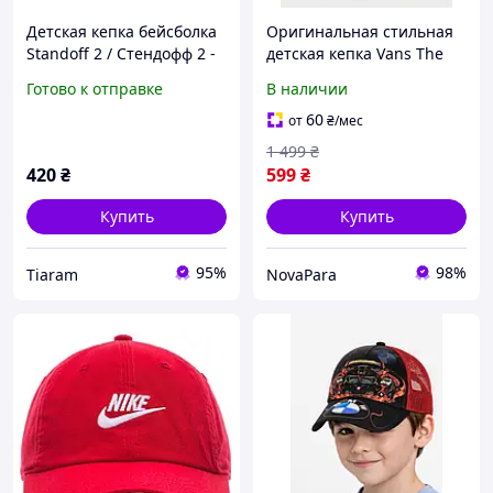
Детская кепка бейсболка
Оригинальная стильная
Standoff 2 / Стендофф 2 -
детская кепка Vans The
красная - с сеткой и
Simpsons (VN0A4TQ917A1)
Готово к отправке
В наличии
принтом - 53-55
60
от
₴
/мес
1 499
₴
420
₴
599
₴
Купить
Купить
95%
98%
Tiaram
NovaPara