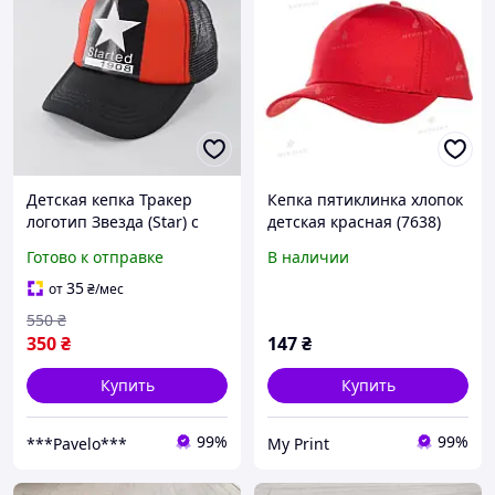
Детская кепка Тракер
Кепка пятиклинка хлопок
логотип Звезда (Star) с
детская красная (7638)
сеточкой Красный,
Готово к отправке
В наличии
Унисекс WUKE One size
35
от
₴
/мес
550
₴
350
₴
147
₴
Купить
Купить
99%
99%
***Pavelo***
My Print