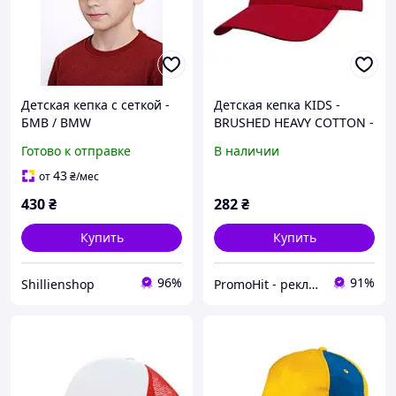
Детская кепка с сеткой -
Детская кепка KIDS -
БМВ / BMW
BRUSHED HEAVY COTTON -
Бейсболка детская
Готово к отправке
В наличии
43
от
₴
/мес
430
₴
282
₴
Купить
Купить
96%
91%
Shillienshop
PromoHit - рекламний текстиль та бізнес-сувеніри