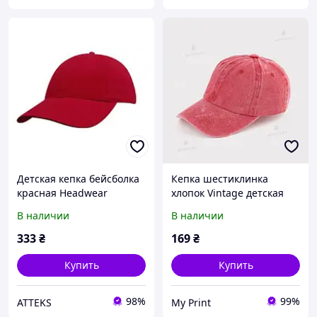
Детская кепка бейсболка
Кепка шестиклинка
красная Headwear
хлопок Vintage детская
proffesional - 4040 RE
потертая красная (12039)
В наличии
В наличии
333
₴
169
₴
Купить
Купить
98%
99%
ATTEKS
My Print