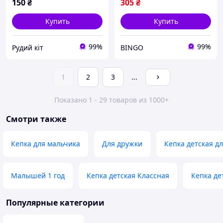
150
₴
305
₴
Купить
Купить
99%
99%
Рудий кіт
BINGO
1
2
3
...
Показано 1 - 29 товаров из 1000+
Смотри также
Кепка для мальчика
Для дружки
Кепка детская д
Малышей 1 год
Кепка детская Классная
Кепка де
Популярные категории