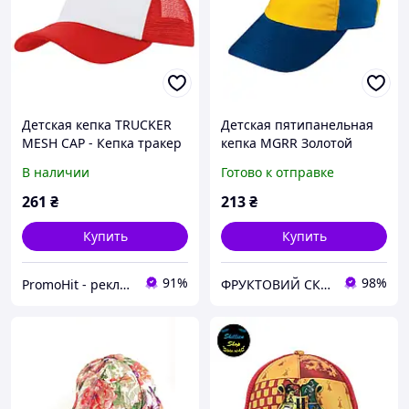
Детская кепка TRUCKER
Детская пятипанельная
MESH CAP - Кепка тракер
кепка MGRR Золотой
Желтый / Ярко-Синий /
В наличии
Готово к отправке
Красный / Темно-Синий
261
₴
213
₴
Купить
Купить
91%
98%
PromoHit - рекламний текстиль та бізнес-сувеніри
ФРУКТОВИЙ СКЛАД ОДЯГУ