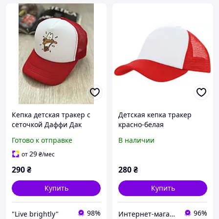
Кепка детская тракер с
Детская кепка тракер
сеточкой Даффи Дак
красно-белая
Красный 50-54р (2282)
Готово к отправке
В наличии
29
от
₴
/мес
290
₴
280
₴
Купить
Купить
98%
96%
"Live brightly"
Интернет-магазин модной одежды "Urban Style"