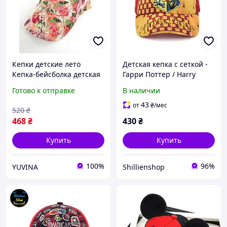
Кепки детские лето
Детская кепка с сеткой -
Кепка-бейсболка детская
Гарри Поттер / Harry
для девочек яркая
Potter
Готово к отправке
В наличии
красная с гипюра
цветком размер 50-52
43
от
₴
/мес
520
₴
468
₴
430
₴
Купить
Купить
100%
96%
YUVINA
Shillienshop