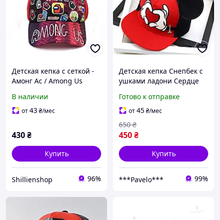
Детская кепка с сеткой -
Детская кепка Снепбек с
Амонг Ас / Among Us
ушками ладони Сердце
(Микки Маус) с прямым
В наличии
Готово к отправке
козырьком Красный,
Унисекс WUKE One size
43
45
от
₴
/мес
от
₴
/мес
650
₴
430
₴
450
₴
Купить
Купить
96%
99%
Shillienshop
***Pavelo***