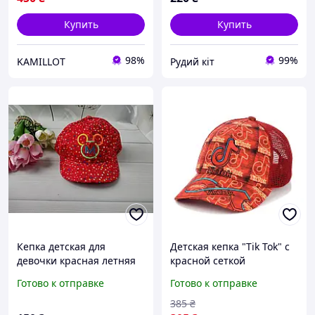
Купить
Купить
98%
99%
KAMILLOT
Рудий кіт
Кепка детская для
Детская кепка "Tik Tok" с
девочки красная летняя
красной сеткой
48-50см
Готово к отправке
Готово к отправке
385
₴