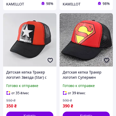
98%
98%
KAMILLOT
KAMILLOT
Детская кепка Тракер
Детская кепка Тракер
логотип Звезда (Star) с
логотип Супермен
сеточкой Красный,
(Superman, супергерой) с
Готово к отправке
Готово к отправке
Унисекс WUKE One size
сеточкой Красный,
Унисекс WUKE One size
35
39
от
₴
/мес
от
₴
/мес
550
₴
590
₴
350
₴
390
₴
Купить
Купить