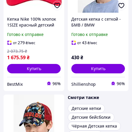
Кепка Nike 100% хлопок
Детская кепка с сеткой -
1SIZE красный детский
БМВ / BMW
Готово к отправке
Готово к отправке
279
43
от
₴
/мес
от
₴
/мес
2 073
.75
₴
1 675
.59
₴
430
₴
Купить
Купить
96%
96%
BestMix
Shillienshop
Смотри также
Детские кепки
Детские бейсболки
Чёрная Детская кепка