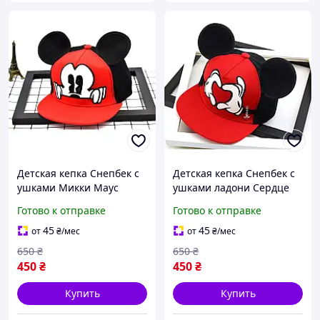
Детская кепка Снепбек с
Детская кепка Снепбек с
ушками Микки Маус
ушками ладони Сердце
(Mickey Mouse) с прямым
(Микки Маус) с прямым
Готово к отправке
Готово к отправке
козырьком Красный,
козырьком Красный,
Унисекс WUKE One size
Унисекс WUKE One size
45
45
от
₴
/мес
от
₴
/мес
650
₴
650
₴
450
₴
450
₴
Купить
Купить