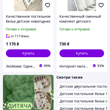
Качественное постельное
Качественный сменный
белье детское новогоднее
комплект детского
из хлопка 3+1 120х60 см
постельного белья в
Готово к отправке
Готово к отправке
ElLiz Синий с принтом
детскую кроватку из
однотонной ткани, цвет
117
от
₴
/мес
розовый с белым
1 170
₴
730
₴
Купить
Купить
99%
93%
ЭкоМама: Одежда для беременных, белье для кормящих, сумка в роддом, одежда для новорожденных
Интернет-магазин "GLADYS"
Смотри также
Детское двуспальное постел
Детское постельное белье 1 
Детское постельное белье са
Детское постельное белье Т