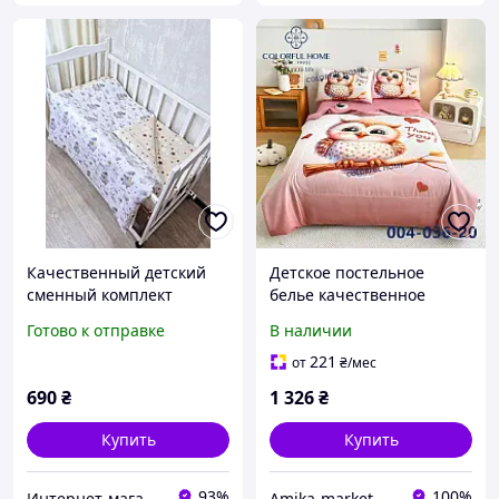
Качественный детский
Детское постельное
сменный комплект
белье качественное
натурального
Сатин 3Д - "Совушка"
Готово к отправке
В наличии
постельного белья в
детскую кроватку в принт
221
от
₴
/мес
барсук-астроном, звезды,
690
₴
1 326
₴
цвет беж
Купить
Купить
93%
100%
Интернет-магазин "GLADYS"
Amika-market