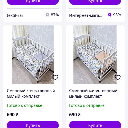
Купить
Купить
87%
93%
textil-rai
Интернет-магазин "GLADYS"
Сменный качественный
Сменный качественный
милый комплект
милый комплект
постельного белья в
постельного белья в
Готово к отправке
Готово к отправке
детскую кроватку принт
детскую кроватку принт
лесные зверюшки, цвет
лесные зверюшки, цвет
690
₴
690
₴
серый
оранжевый
Купить
Купить