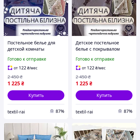
Постельное белье для
Детское постельное
детской комнаты
белье с покрывалом
красивое Постельное
уютное Комплект
Готово к отправке
Готово к отправке
белье Качественное
постельного белья бязь
практичное постельное
из качественных
122
122
от
₴
/мес
от
₴
/мес
белье
материалов
2 450
₴
2 450
₴
1 225
₴
1 225
₴
Купить
Купить
87%
87%
textil-rai
textil-rai