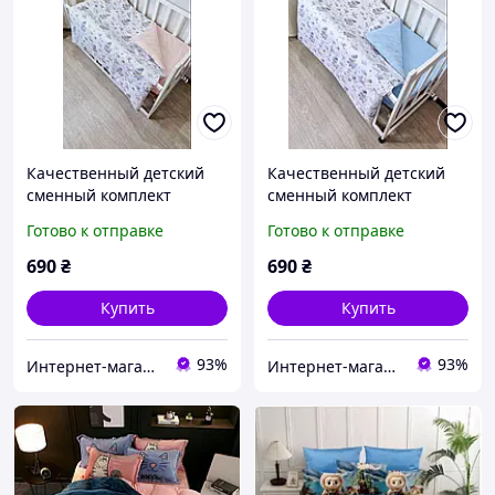
Качественный детский
Качественный детский
сменный комплект
сменный комплект
натурального
натурального
Готово к отправке
Готово к отправке
постельного белья в
постельного белья в
детскую кроватку в принт
детскую кроватку в принт
690
₴
690
₴
барсук-асстроном, цвет
барсук-асстроном, цвет
пудра
голубой
Купить
Купить
93%
93%
Интернет-магазин "GLADYS"
Интернет-магазин "GLADYS"