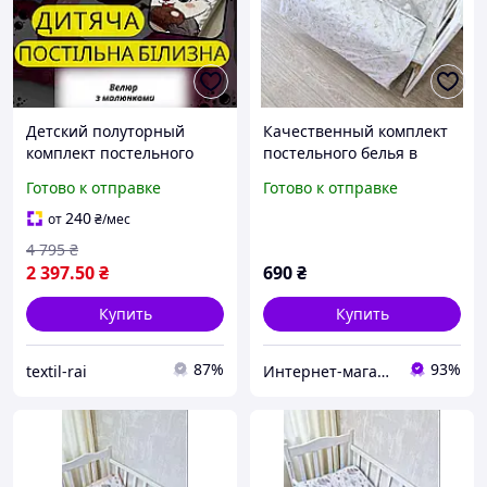
Детский полуторный
Качественный комплект
комплект постельного
постельного белья в
белья уютное
детскую кроватку принт
Готово к отправке
Готово к отправке
Качественное детское
феи, цвет белый и серый
постельное белье Теплая
240
от
₴
/мес
постель
4 795
₴
2 397
.50
₴
690
₴
Купить
Купить
87%
93%
textil-rai
Интернет-магазин "GLADYS"