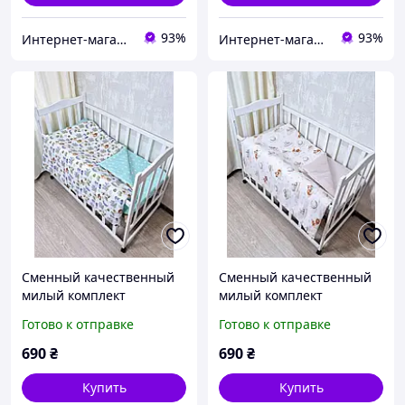
93%
93%
Интернет-магазин "GLADYS"
Интернет-магазин "GLADYS"
Сменный качественный
Сменный качественный
милый комплект
милый комплект
постельного белья в
постельного белья в
Готово к отправке
Готово к отправке
детскую кроватку принт
детскую кроватку принт
лесные зверюшки,
сладкие сны милых
690
₴
690
₴
звездочки, цвет мяты
зверушек, пудра
Купить
Купить