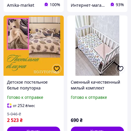
100%
93%
Amika-market
Интернет-магазин "GLADYS"
Детское постельное
Сменный качественный
белье полуторка
милый комплект
качественное
постельного белья в
Готово к отправке
Готово к отправке
Комфортные комплекты
детскую кроватку принт
постельного белья
лесные зверюшки, цвет
252
от
₴
/мес
износостойкое
пудра
5 046
₴
2 523
₴
690
₴