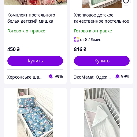
Комплект постельного
Хлопковое детское
белья детский мишка
качественное постельное
Тедди
белье в кроватку «Минки»
Готово к отправке
Готово к отправке
120х60 см ElLiz Зеленый
82
от
₴
/мес
450
₴
816
₴
Купить
Купить
99%
99%
Херсонське швейне об'єднання
ЭкоМама: Одежда для беременных, белье для кормящих, сумка в роддом, одежда для новорожденных