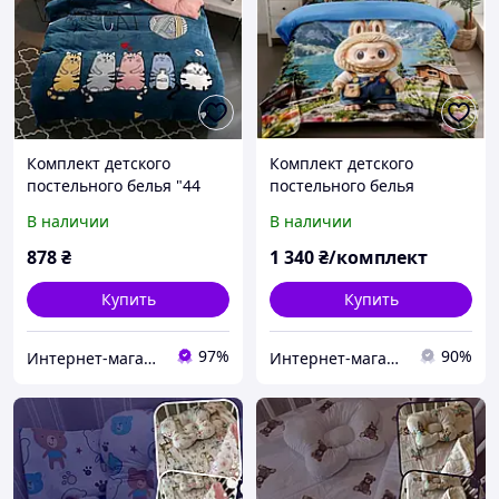
Комплект детского
Комплект детского
постельного белья "44
постельного белья
кота" Бязь Голд,
Лабуба качественная
В наличии
В наличии
качественное постельное
ткань
белье для детей
878
₴
1 340
₴/комплект
Купить
Купить
97%
90%
Интернет-магазин «Omoda»
Интернет-магазин ChicCarry