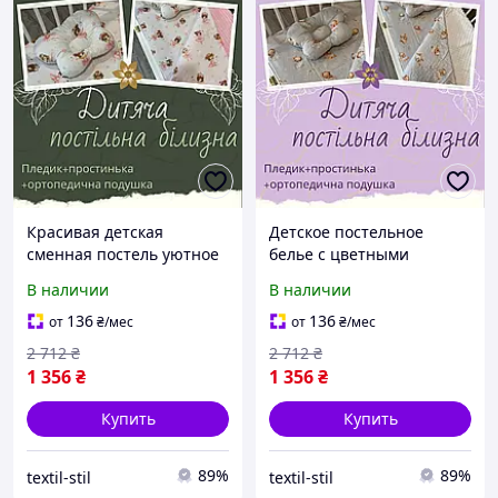
Красивая детская
Детское постельное
сменная постель уютное
белье с цветными
Классное постельное
рисунками комфортное
В наличии
В наличии
белье Набор постельного
Постельное белье
белья качественный
качественный материал
136
136
от
₴
/мес
от
₴
/мес
легкое
2 712
₴
2 712
₴
1 356
₴
1 356
₴
Купить
Купить
89%
89%
textil-stil
textil-stil