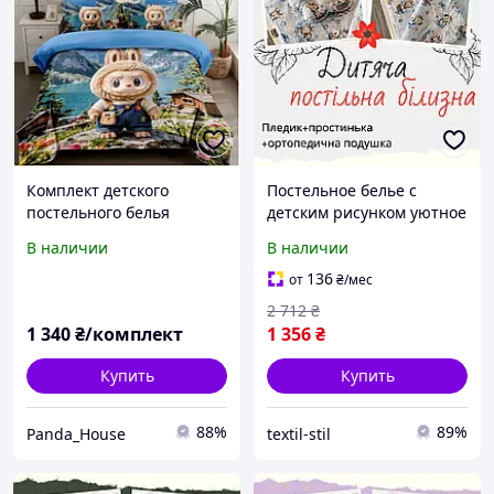
Комплект детского
Постельное белье с
постельного белья
детским рисунком уютное
Лабуба качественная
Уютное постельное белье
В наличии
В наличии
ткань
Красивое качественное
постельное белье
136
от
₴
/мес
2 712
₴
1 340
₴/комплект
1 356
₴
Купить
Купить
88%
89%
Panda_House
textil-stil