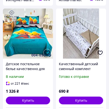
Детское постельное
Качественный детский
белье качественно для
сменный комплект
ежедневного
натурального
В наличии
Готово к отправке
использования - "Звезды"
постельного белья в
детскую кроватку в принт
221
от
₴
/мес
барсук-астроном,
1 326
₴
690
₴
коричневый
Купить
Купить