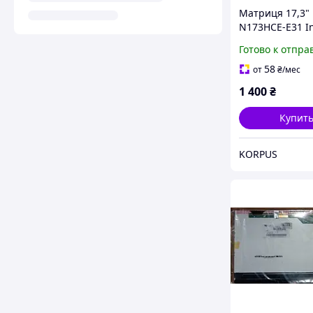
Матриця 17,3"
N173HCE-E31 I
1920x1080, IPS
Готово к отпра
30 pin б/в, є 
58
от
₴
/мес
1 400
₴
Купит
KORPUS