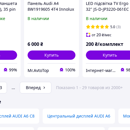
планшета
Панель Audi A4
LED підсвітка TV Ergo
), 35 pin
8W1919605 4T4 Innolux
32" JS-D-JP3220-061EC
Display 8.25"
MS-L1160 V3 MS-L122
вке
В наличии
В наличии
V2 XS-D-JP3220-061EC
LED),
Innolux V320BJ7-PE1
5.0
(3)
2шт.
20
от
₴
/мес
6 000
₴
200
₴/комплект
ь
Купить
Купить
99%
100%
9
Mr.AvtoTop
Інтернет-магазин "SHRAK"
3
...
Вперед
Показано 1 - 29 товаров из 2000+
е
сплей AUDI A6 C8
Центральный дисплей AUDI A6
Мо