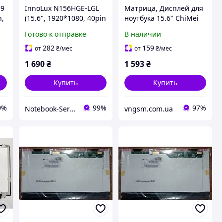
.9
InnoLux N156HGE-LGL
Матрица, Дисплей для
n,
(15.6", 1920*1080, 40pin
ноутбука 15.6" ChiMei
LVDS, ушки верх-низ,
Innolux N156HGE-LB1
Готово к отправке
В наличии
Матовая Slim) Матрица
(1920x1080, 40pin)
282
159
от
₴
/мес
от
₴
/мес
1 690
₴
1 593
₴
Купить
Купить
9%
99%
97%
Notebook-Service
vngsm.com.ua