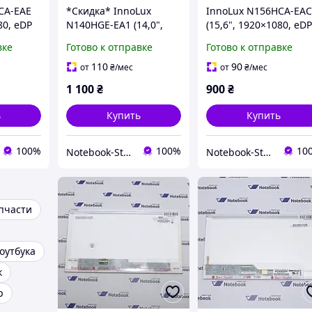
CA-EAE
*Скидка* InnoLux
InnoLux N156HCA-EA
80, eDP
N140HGE-EA1 (14,0",
(15,6", 1920×1080, eD
 разъем,
1920×1080, eDP 30-
30-контактный разъе
вке
Готово к отправке
Готово к отправке
 Матрица
контактный разъем,
Slim, матовая) Матри
крепления сверху и
110
90
от
₴
/мес
от
₴
/мес
снизу, матовая)
1 100
₴
900
₴
Матрица
ь
Купить
Купить
100%
100%
10
Notebook-Store
Notebook-Store
пчаcти
оутбука
к
p