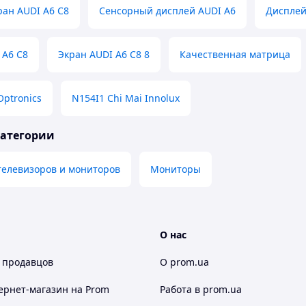
ан AUDI A6 C8
Сенсорный дисплей AUDI A6
Дисплей
 A6 C8
Экран AUDI A6 C8 8
Качественная матрица
ptronics
N154I1 Chi Mai Innolux
категории
телевизоров и мониторов
Мониторы
О нас
 продавцов
О prom.ua
ернет-магазин
на Prom
Работа в prom.ua