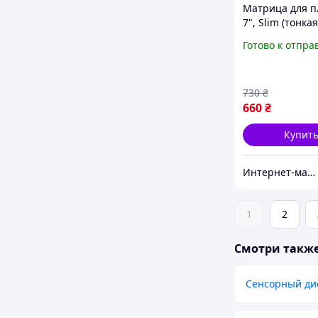
Матрица для 
7", Slim (тонкая
(снизу справа),
Готово к отпра
1280x800,
Светодиодная (
без крепления,
730
₴
глянцевая,
660
₴
Купит
Интернет-магазин "SmartPart"
1
2
Смотри такж
Сенсорный ди