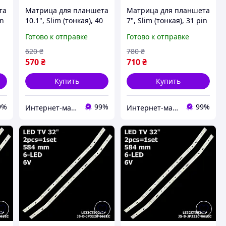
та
Матрица для планшета
Матрица для планшета
in
10.1", Slim (тонкая), 40
7", Slim (тонкая), 31 pin
0,
pin (снизу слева),
(снизу справа),
Готово к отправке
Готово к отправке
1280x800,
1024x600,
Светодиодная (LED),
Светодиодная (LED),
620
₴
780
₴
без крепления,
без крепления,
570
₴
710
₴
глянцевая, Innolux,
глянцевая,
Купить
Купить
9%
99%
99%
Интернет-магазин "SmartPart"
Интернет-магазин "SmartPart"