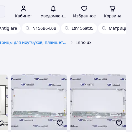
Кабинет
Уведомления
Избранное
Корзина
Antiglare
N156B6-L0B
Ltn156at05
Матрица LT
Матрицы для ноутбуков, планшетов и мониторов
Innolux