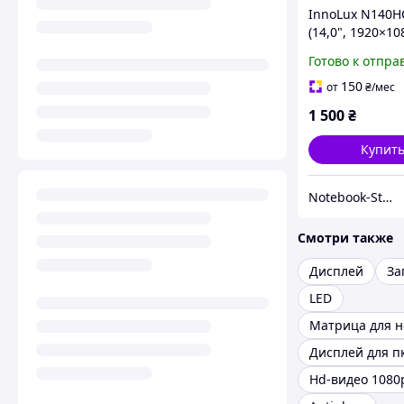
InnoLux N140H
(14,0", 1920×10
30-контактный
Готово к отпра
Slim, матовая)
150
от
₴
/мес
1 500
₴
Купит
Notebook-Store
Смотри также
Дисплей
За
LED
Матрица для н
Дисплей для п
Hd-видео 1080