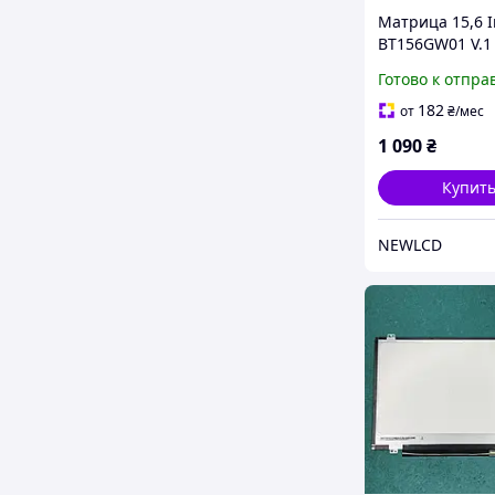
Матрица 15,6 I
BT156GW01 V.1
оригинал Для 
Готово к отпра
182
от
₴
/мес
1 090
₴
Купит
NEWLCD