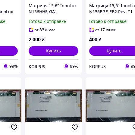
Матриця 15,6" InnoLux
Матриця 15,6" InnoLu
nnoLux
N156HHE-GA1
N156BGE-EB2 Rev. C1
, матова
1920x1080, TN, матова
1366x768, TN, глянце
вке
Готово к отправке
Готово к отправке
ДЕФЕКТИ
30 pin б/в 00-00001926,
30 pin б/в з дефектом
1905261440
00-00002286
83
17
от
₴
/мес
от
₴
/мес
2 000
₴
400
₴
ь
Купить
Купить
99%
99%
9
KORPUS
KORPUS