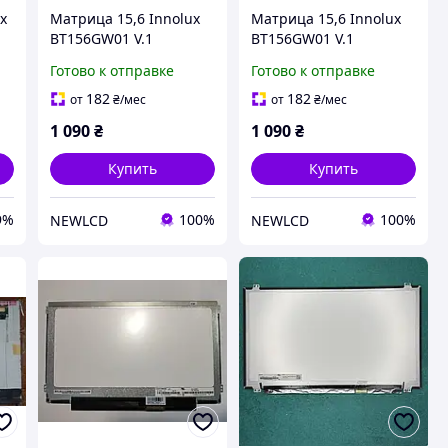
x
Матрица 15,6 Innolux
Матрица 15,6 Innolux
BT156GW01 V.1
BT156GW01 V.1
ва
оригинал Для Acer
оригинал Для Asus
Готово к отправке
Готово к отправке
182
182
от
₴
/мес
от
₴
/мес
1 090
₴
1 090
₴
Купить
Купить
9%
100%
100%
NEWLCD
NEWLCD