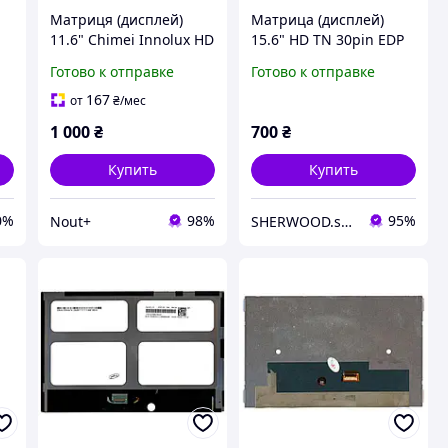
Матриця (дисплей)
Матрица (дисплей)
11.6" Chimei Innolux HD
15.6" HD TN 30pin EDP
1366 x 768 40 pin
Б.В. Потертости от
Готово к отправке
Готово к отправке
клавиатуры, без
засветов . Innolux
167
от
₴
/мес
N156BGE-EA2 Rev.B1
1 000
₴
700
₴
Купить
Купить
0%
98%
95%
Nout+
SHERWOOD.store