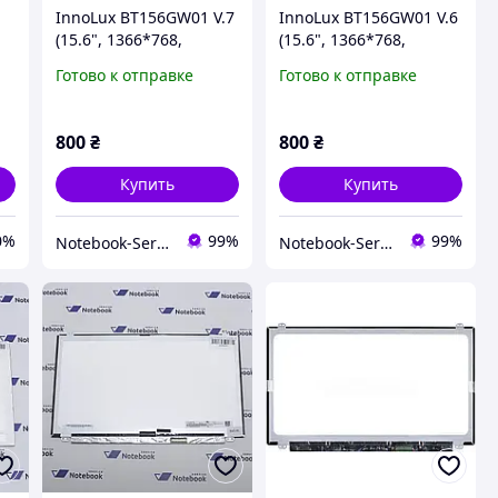
C
InnoLux BT156GW01 V.7
InnoLux BT156GW01 V.6
P
(15.6", 1366*768,
(15.6", 1366*768,
м,
Глянцевая, LVDS, 40pin,
Глянцевая, LVDS, 40pin,
Готово к отправке
Готово к отправке
ца
Normal) Матрица
Normal) Матрица
800
₴
800
₴
Купить
Купить
0%
99%
99%
Notebook-Service
Notebook-Service