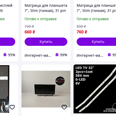
дисплей
Матрица для планшета
Матрица для планше
UX
7", Slim (тонкая), 31 pin
7", Slim (тонкая), 31 p
4.0
(снизу слева), 1280x800,
(снизу слева), 1280x80
вке
Готово к отправке
Готово к отправке
pin LVDS
Светодиодная (LED),
Светодиодная (LED),
без крепления,
без крепления,
730
₴
830
₴
глянцевая, CMO-
глянцевая, CMO-
660
₴
760
₴
Innolux,
Innolux,
ь
Купить
Купить
95%
99%
9
Интернет-магазин "SmartPart"
Интернет-магазин "SmartPart"