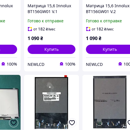
nnolux
Матрица 15,6 Innolux
Матрица 15,6 Innolux
BT156GW01 V.1
BT156GW01 V.2
DELL
оригинал Для Lenovo
оригинал Для Acer
вке
Готово к отправке
Готово к отправке
182
182
от
₴
/мес
от
₴
/мес
1 090
₴
1 090
₴
ь
Купить
Купить
100%
100%
10
NEWLCD
NEWLCD