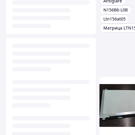
Antiglare
N156B6-L0B
Ltn156at05