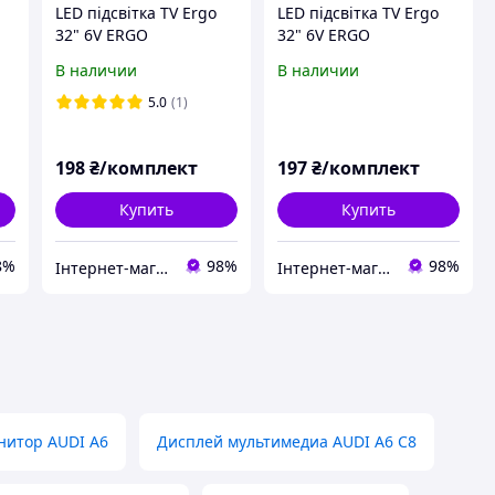
LED підсвітка TV Ergo
LED підсвітка TV Ergo
32" 6V ERGO
32" 6V ERGO
0
LE32CT5020JP JS-D-
LE32CT5020JP JS-D-
В наличии
В наличии
JP3220-061EC 2шт.
JP3220-061EC 2шт.
5.0
(1)
198
₴/комплект
197
₴/комплект
Купить
Купить
8%
98%
98%
Інтернет-магазин "SHRAK"
Інтернет-магазин "SHRAK"
нитор AUDI A6
Дисплей мультимедиа AUDI A6 C8