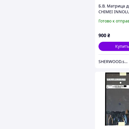
Б.В. Матрица 
CHIMEI INNOL
N140BGE-L42 1
Готово к отпра
1366x768 TN 40
900
₴
Купит
SHERWOOD.store