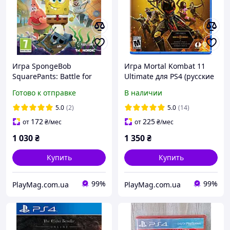
Игра SpongeBob
Игра Mortal Kombat 11
SquarePants: Battle for
Ultimate для PS4 (русские
Bikini Bottom - Rehydrated
субтитры) (Blu-ray диск)
Готово к отправке
В наличии
для PS4 (русские
субтитры) (Blu-ray диск)
5.0
(2)
5.0
(14)
172
225
от
₴
/мес
от
₴
/мес
1 030
₴
1 350
₴
Купить
Купить
99%
99%
PlayMag.com.ua
PlayMag.com.ua