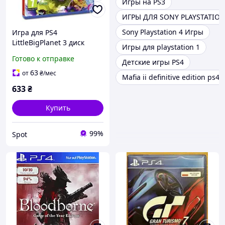
Игры на PS3
ИГРЫ ДЛЯ SONY PLAYSTATION
Sony Playstation 4 Игры
Игра для PS4
LittleBigPlanet 3 диск
Игры для playstation 1
приключенческий
Готово к отправке
Детские игры PS4
платформер
кооперативный редактор
63
от
₴
/мес
Mafia ii definitive edition ps4
уровней 4 языка
633
₴
Купить
99%
Spot