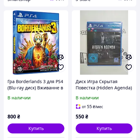
Гра Borderlands 3 для PS4
Диск Игра Скрытая
(Blu-ray диск) Вживанне в
Повестка (Hidden Agenda)
ідеальному стані
для PS4 БУ
В наличии
В наличии
55
от
₴
/мес
800
₴
550
₴
Купить
Купить