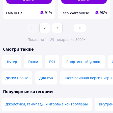
91%
98%
Lala.in.ua
Tech Warehouse
1
2
3
...
Показано 1 - 29 товаров из 3000+
Смотри также
Шутер
Гонки
PS4
Спортивный уголок
Диски новые
Для PS4
Эксклюзивная версия игры 
Популярные категории
Джойстики, геймпады и игровые контроллеры
Внутрен