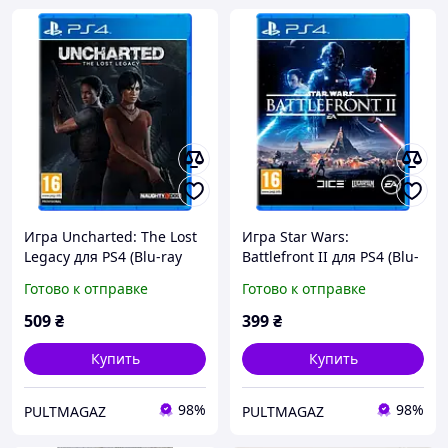
Игра Uncharted: The Lost
Игра Star Wars:
Legacy для PS4 (Blu-ray
Battlefront II для PS4 (Blu-
диск) RU Б/У
ray диск) SUB Б/У
Готово к отправке
Готово к отправке
509
₴
399
₴
Купить
Купить
98%
98%
PULTMAGAZ
PULTMAGAZ