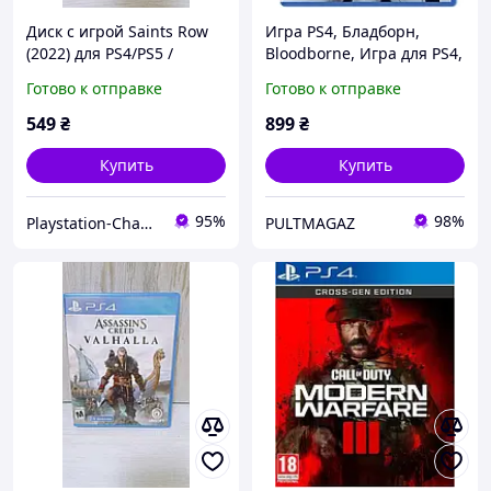
Диск с игрой Saints Row
Игра PS4, Бладборн,
(2022) для PS4/PS5 /
Bloodborne, Игра для PS4,
Русская версия (Новый)
PS4 диск, Игра на PS4,
Готово к отправке
Готово к отправке
Экшн игра
549
₴
899
₴
Купить
Купить
95%
98%
Playstation-Change - Магазин Ігрові Приставки, та Аксесуари
PULTMAGAZ