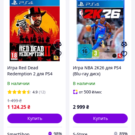
Игра Red Dead
Игра NBA 2K26 для PS4
Redemption 2 для PS4
(Blu-ray диск)
(русские субтитры) (Blu-
В наличии
В наличии
ray диск)
500
4.9
(12)
от
₴
/мес
1 499
₴
1 124
.25
₴
2 999
₴
Купить
Купить
98%
89%
SmartShop
S-Store