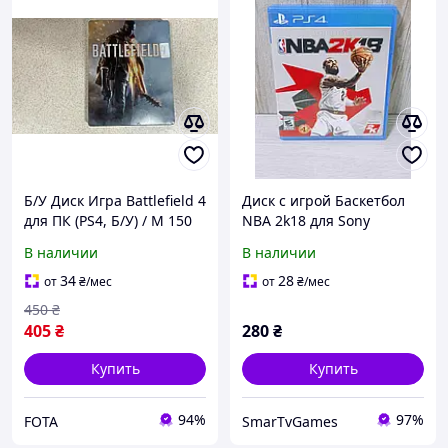
Б/У Диск Игра Battlefield 4
Диск с игрой Баскетбол
для ПК (PS4, Б/У) / М 150
NBA 2k18 для Sony
Playstation 4 (PS4)
В наличии
В наличии
34
28
от
₴
/мес
от
₴
/мес
450
₴
405
₴
280
₴
Купить
Купить
94%
97%
FOTA
SmarTvGames