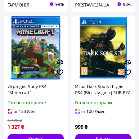
99%
98%
ГАРМОНІЯ
PRISTAVKI.IN.UA
Игра для Sony PS4
Игра Dark Souls III для
"Minecraft"
PS4 (Blu-ray диск) SUB Б/У
GamesSoftware 9704690
Готово к отправке
Готово к отправке
BD диск, Lala.in.ua
133
100
от
₴
/мес
от
₴
/мес
1 475
₴
1 327
₴
999
₴
Купить
Купить