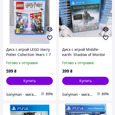
Диск с игрой LEGO Harry
Диск с игрой Middle-
Potter Collection Years 1 7
earth: Shadow of Mordor
для Sony Playstation 4
для Playstation 4 (PS4)
Готово к отправке
Готово к отправке
(PS4)
599
₴
399
₴
Купить
Купить
89%
89%
Sonyman - магазин игровой техники и аксессуаров для своих!
Sonyman - магазин игровой техники и аксессуаров для своих!