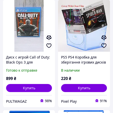
Диск с игрой Call of Duty:
PS5 PS4 Коробка для
Black Ops 3 для
зберігання ігрових дисків
Playstation 4 (PS4)
DVD пластикова коробка
Готово к отправке
В наличии
Упаковка для ігор
Одинарна
899
₴
220
₴
Купить
Купить
98%
91%
PULTMAGAZ
Pixel Play