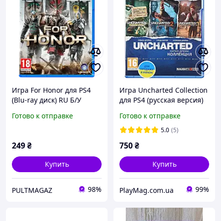
Игра For Honor для PS4
Игра Uncharted Collection
(Blu-ray диск) RU Б/У
для PS4 (русская версия)
(Blu-ray диск)
Готово к отправке
Готово к отправке
5.0
(5)
249
₴
750
₴
Купить
Купить
98%
99%
PULTMAGAZ
PlayMag.com.ua