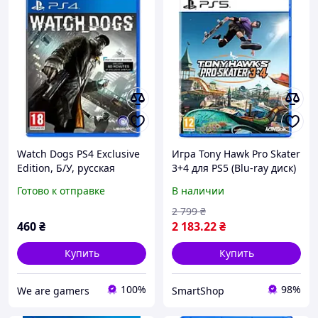
Watch Dogs PS4 Exclusive
Игра Tony Hawk Pro Skater
Edition, Б/У, русская
3+4 для PS5 (Blu-ray диск)
версия - диск для
Готово к отправке
В наличии
PlayStation 4
2 799
₴
460
₴
2 183
.22
₴
Купить
Купить
100%
98%
We are gamers
SmartShop