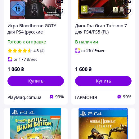
Игра Bloodborne GOTY
Диск Гра Gran Turismo 7
для PS4 (русские
для PS4/PS5 (PL)
субтитры) (Blu-ray диск)
Готово к отправке
В наличии
267
4.8
(4)
от
₴
/мес
177
от
₴
/мес
1 060
₴
1 600
₴
Купить
Купить
99%
99%
PlayMag.com.ua
ГАРМОНІЯ