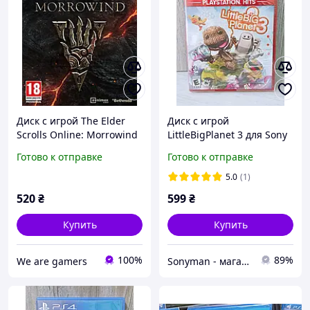
Диск с игрой The Elder
Диск с игрой
Scrolls Online: Morrowind
LittleBigPlanet 3 для Sony
для Playstation 4 | PS4 |
Playstation 4 (PS4) / Новый
Готово к отправке
Готово к отправке
MMO RPG
5.0
(1)
520
₴
599
₴
Купить
Купить
100%
89%
We are gamers
Sonyman - магазин игровой техники и аксессуаров для своих!