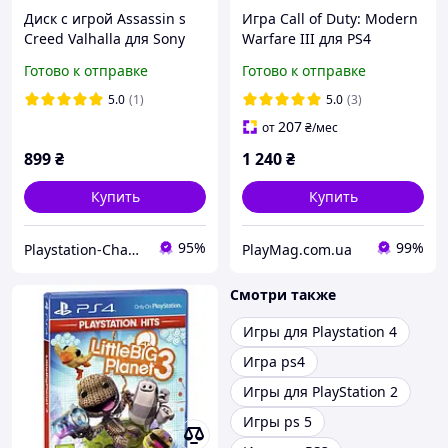
Диск с игрой Assassin s
Игра Call of Duty: Modern
Creed Valhalla для Sony
Warfare III для PS4
Playstation 4 (PS4)
(русская версия) (Blu-ray
Готово к отправке
Готово к отправке
диск)
5.0
(1)
5.0
(3)
207
от
₴
/мес
899
₴
1 240
₴
Купить
Купить
95%
99%
Playstation-Change - Магазин Ігрові Приставки, та Аксесуари
PlayMag.com.ua
Смотри также
Игры для Playstation 4
Игра ps4
Игры для PlayStation 2
Игры ps 5