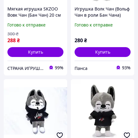
Мягкая игрушка SKZOO
Игрушка Волк Чан (Вольф
Вовк Чан (Бан Чан) 20 см
Чан в роли Бан Чана)
Stray Kids Quokka мягкая
Готово к отправке
Готово к отправке
игрушка из Skzoo
Бродячие Дети для детей
300
₴
(l_12246)
288
₴
280
₴
Купить
Купить
99%
93%
СТРАНА ИГРУШЕК
Панса