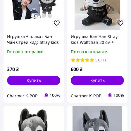
Игрушка + плакат Бан
Игрушка Бан Чан Stray
Чан Стрей кидс Stray kids
kids Wolfchan 20 см +
Bang Chan
ушки
Готово к отправке
Готово к отправке
5.0
(1)
370
₴
600
₴
Купить
Купить
100%
100%
Charmer K-POP
Charmer K-POP