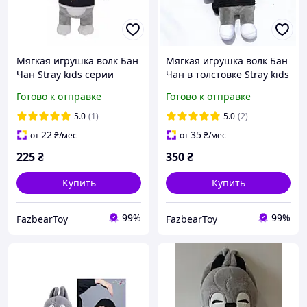
Мягкая игрушка волк Бан
Мягкая игрушка волк Бан
Чан Stray kids серии
Чан в толстовке Stray kids
Skzoo
серии Skzoo
Готово к отправке
Готово к отправке
5.0
(1)
5.0
(2)
22
35
от
₴
/мес
от
₴
/мес
225
₴
350
₴
Купить
Купить
99%
99%
FazbearToy
FazbearToy