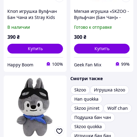
Кпоп игрушка Вулфчан
Мягкая игрушка «SKZOO -
Бан Чана из Stray Kids
Вульфчан (Бан Чан)» -
12х9х22 см. 820558
Stray Kids Wolf Chan
В наличии
Готово к отправке
(Hoodie ver.)
390
₴
300
₴
Купить
Купить
100%
99%
Happy Boom
Geek Fan Mix
Смотри также
Skzoo
Игрушка skzoo
Han quokka
Skzoo jiniret
Wolf chan
Подушка бан чан
Skzoo quokka
Игрушки бан бан