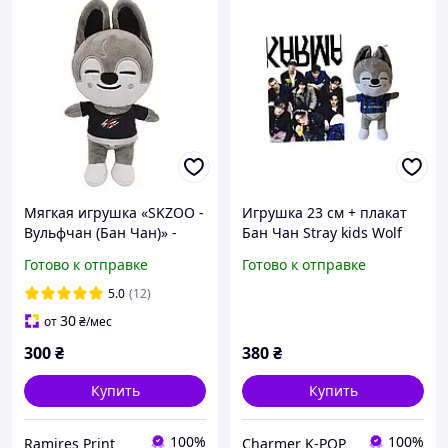
Мягкая игрушка «SKZOO -
Игрушка 23 см + плакат
Вульфчан (Бан Чан)» -
Бан Чан Stray kids Wolf
Stray Kids Wolf Chan
chan Karma
Готово к отправке
Готово к отправке
5.0
(12)
30
от
₴
/мес
300
₴
380
₴
Купить
Купить
100%
100%
Ramires Print
Charmer K-POP