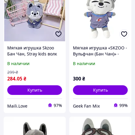
Мягкая игрушка Skzoo
Мягкая игрушка «SKZOO -
Бан Чан, Stray kids волк
Вульфчан (Бан Чан)» -
Wolf Chan
Stray Kids Wolf Chan
В наличии
В наличии
(Sweamsuit ver.)
299
₴
284
.05
₴
300
₴
Купить
Купить
97%
99%
Maili.Love
Geek Fan Mix