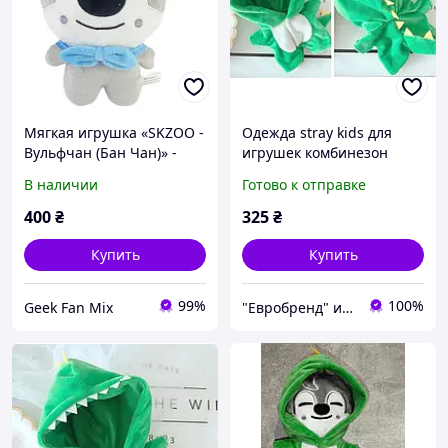
Мягкая игрушка «SKZOO -
Одежда stray kids для
Вульфчан (Бан Чан)» -
игрушек комбинезон
Stray Kids Wolf Chan (Pilot
бродячие дети комбез
В наличии
Готово к отправке
ver.)
стрей кидс Феликс бан
чан син мин ли минхо
400
₴
325
₴
Купить
Купить
99%
100%
Geek Fan Mix
"Евробренд" интернет-магазин