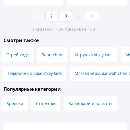
1
2
3
...
Показано 1 - 29 товаров из 100+
Смотри также
Стрей кидс
Bang chan
Игрушка stray kids
Мя
Подарочный бокс stray kids
Мягкая игрушка wolf chan 
Популярные категории
Брелоки
Статуэтки
Календари и плакаты