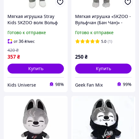
Мягкая игрушка Stray
Мягкая игрушка «SKZOO -
Kids SKZOO волк Вольф
Вульфчан (Бан Чан)» -
Чан Бан Чан в
Stray Kids Wolf Chan
Готово к отправке
Готово к отправке
костюмчике 24cм Art5520
36
от
₴
/мес
5.0
(1)
420
₴
357
₴
250
₴
Купить
Купить
98%
99%
Kids Universe
Geek Fan Mix