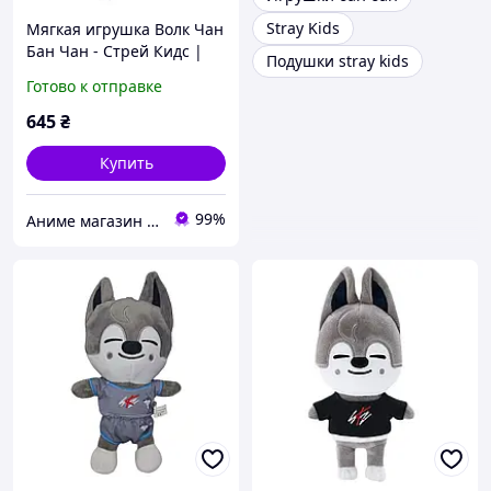
Stray Kids
Мягкая игрушка Волк Чан
Бан Чан - Стрей Кидс |
Подушки stray kids
Wolf Chan Bang Chan -
Готово к отправке
Stray Kids Pilot
645
₴
Купить
99%
Аниме магазин Yorokobi