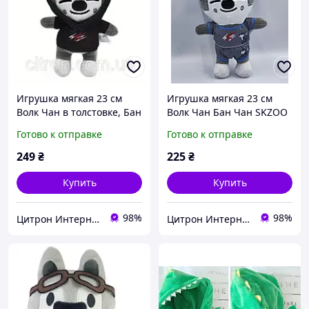
Игрушка мягкая 23 см
Игрушка мягкая 23 см
Волк Чан в толстовке, Бан
Волк Чан Бан Чан SKZОО
Чан SKZОО Стрей кидс
Стрей кидс (Stray kids),
Готово к отправке
Готово к отправке
(Stray kids), wolf chan
wolf chan
249
₴
225
₴
Купить
Купить
98%
98%
Цитрон Интернет-магазин
Цитрон Интернет-магазин