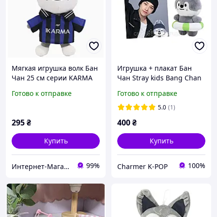
Мягкая игрушка волк Бан
Игрушка + плакат Бан
Чан 25 см серии KARMA
Чан Stray kids Bang Chan
Skzoo Stray kids Стрей
Готово к отправке
Готово к отправке
кидс Бродячие Дети
СКЗОО
5.0
(1)
295
₴
400
₴
Купить
Купить
99%
100%
Интернет-Магазин "BabyStronG"
Charmer K-POP