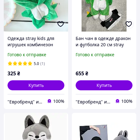
Одежда stray kids для
Бан чан в одежде дракон
игрушек комбинезон
и футболка 20 см stray
бродячие дети комбез
kids skzoo игрушка стрей
Готово к отправке
Готово к отправке
стрей кидс Феликс бан
кидс wolf chan волк
чан син мин ли минхо
бродячие дети
5.0
(1)
325
₴
655
₴
Купить
Купить
100%
100%
"Евробренд" интернет-магазин
"Евробренд" интернет-магазин