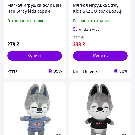
Мягкая игрушка волк Бан
Мягкая игрушка Stray
Чан Stray kids серии
Kids SKZOO волк Вольф
Skzoo
Чан Бан Чан 25cм Art3129
Готово к отправке
Готово к отправке
33
от
₴
/мес
370
₴
279
₴
333
₴
Купить
Купить
99%
98%
KITIS
Kids Universe